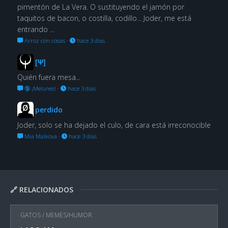
pimentón de La Vera. O sustituyendo el jamón por
taquitos de bacon, o costilla, codillo... Joder, me está
entrando ...
Arroz con cosas
·
hace 3 días
[Ψ]
Quién fuera mesa...
🔞 ¡Melunes!
·
hace 3 días
perdido
Joder, solo se ha dejado el culo, de cara está irreconocible
Mia Malkova
·
hace 3 días
🔗 RELACIONADOS
GATOS
/
MEMES/HUMOR