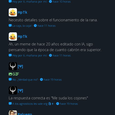
Hoy por ti, mañana por mí
·
hace 10 horas
HpTk
Necesito detalles sobre el funcionamiento de la rana.
La caja, la caja!
·
hace 11 horas
HpTk
Ah, un meme de hace 20 años editado con IA, sigo
pensando que la época de cuanto cabrón era superior.
Hoy por ti, mañana por mí
·
hace 11 horas
[Ψ]
GIF
No. ¿Verdad que no?
·
hace 19 horas
[Ψ]
La respuesta correcta es "Me suda los cojones"
A los agnosticos les vale vrg 🗿🍷
·
hace 19 horas
Paluego