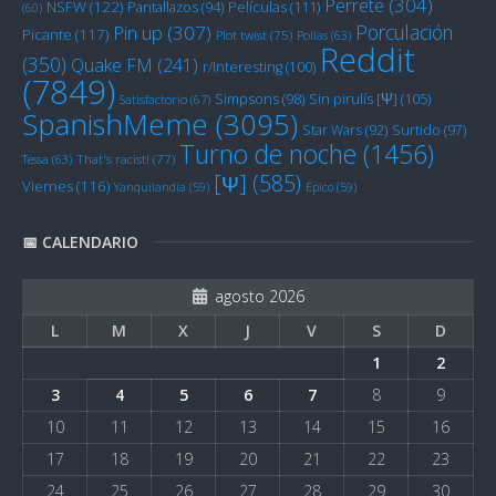
Perrete
(304)
NSFW
(122)
Películas
(111)
Pantallazos
(94)
(60)
Porculación
Pin up
(307)
Picante
(117)
Plot twist
(75)
Pollas
(63)
Reddit
(350)
Quake FM
(241)
r/Interesting
(100)
(7849)
Sin pirulís [Ψ]
(105)
Simpsons
(98)
Satisfactorio
(67)
SpanishMeme
(3095)
Star Wars
(92)
Surtido
(97)
Turno de noche
(1456)
Tessa
(63)
That's racist!
(77)
[Ψ]
(585)
Viernes
(116)
Yanquilandia
(59)
Épico
(59)
📅 CALENDARIO
agosto 2026
L
M
X
J
V
S
D
1
2
3
4
5
6
7
8
9
10
11
12
13
14
15
16
17
18
19
20
21
22
23
24
25
26
27
28
29
30