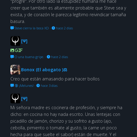
"progre". Por otro lado la estupidez humana me hace
creer que también es altamente probable que Steve sea y
exista, y de corazón le parezca legítimo reivindicar tamaña
basura.
Steve cierra la boca XD
·
hace 2 días
[Ψ]
GIF
O una buena gripe.
·
hace 2 días
Bonox (El abogato )⚖
Creo que están amasando para hacer bollos
🔞 ¡Melunes!
·
hace 3 días
[Ψ]
Mi señora madre es cocinera de profesión, y siempre ha
dicho: en cocina no hay nada escrito. Unas lentejas con
picadillo de jamón, chorizo y su sofrito a gusto (ajo,
cebolla, pimiento o tomate al gusto, la carne un poco
hecha para que suelte el sabor) están de muerte. Y el