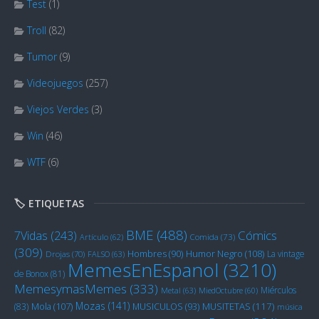
Test
(1)
Troll
(82)
Tumor
(9)
Videojuegos
(257)
Viejos Verdes
(3)
Win
(46)
WTF
(6)
🏷️ ETIQUETAS
BME
(488)
Cómics
7Vidas
(243)
Artículo
(62)
Comida
(73)
(309)
Humor Negro
(108)
Hombres
(90)
La vintage
Drojas
(70)
FALSO
(63)
MemesEnEspanol
(3210)
de Bonox
(81)
MemesymasMemes
(333)
Miérculos
Metal
(63)
MiedOctubre
(60)
Mozas
(141)
Mola
(107)
MUSITETAS
(117)
(83)
MUSICULOS
(93)
música