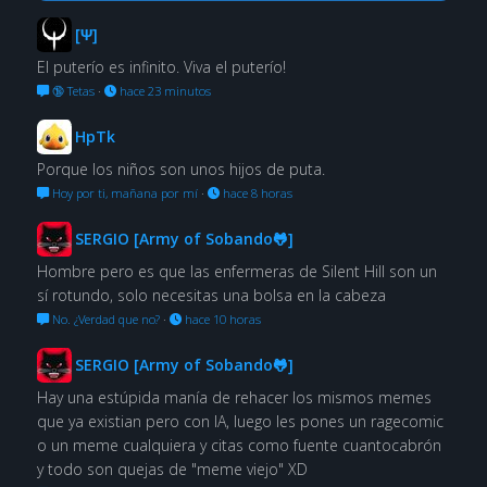
[Ψ]
El puterío es infinito. Viva el puterío!
🔞 Tetas
·
hace 23 minutos
HpTk
Porque los niños son unos hijos de puta.
Hoy por ti, mañana por mí
·
hace 8 horas
SERGIO [Army of Sobando🐸]
Hombre pero es que las enfermeras de Silent Hill son un
sí rotundo, solo necesitas una bolsa en la cabeza
No. ¿Verdad que no?
·
hace 10 horas
SERGIO [Army of Sobando🐸]
Hay una estúpida manía de rehacer los mismos memes
que ya existian pero con IA, luego les pones un ragecomic
o un meme cualquiera y citas como fuente cuantocabrón
y todo son quejas de "meme viejo" XD