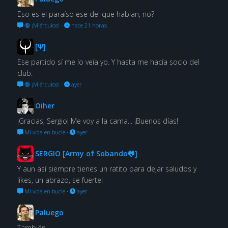
Eso es el paraíso ese del que hablan, no?
🔞 ¡Miérculos!
·
hace 21 horas
[Ψ]
Ese partido sí me lo veía yo. Y hasta me hacía socio del
club.
🔞 ¡Miérculos!
·
ayer
Oiher
¡Gracias, Sergio! Me voy a la cama... ¡Buenos días!
Mi vida en bucle
·
ayer
SERGIO [Army of Sobando🐸]
Y aun así siempre tienes un ratito para dejar saludos y
likes, un abrazo, se fuerte!
Mi vida en bucle
·
ayer
Paluego
También