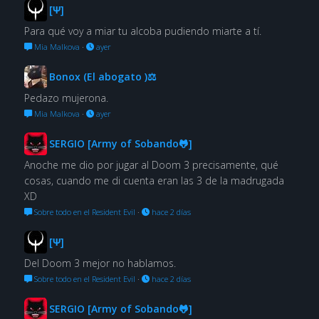
[Ψ]
Para qué voy a miar tu alcoba pudiendo miarte a tí.
Mia Malkova
·
ayer
Bonox (El abogato )⚖
Pedazo mujerona.
Mia Malkova
·
ayer
SERGIO [Army of Sobando🐸]
Anoche me dio por jugar al Doom 3 precisamente, qué
cosas, cuando me di cuenta eran las 3 de la madrugada
XD
Sobre todo en el Resident Evil
·
hace 2 días
[Ψ]
Del Doom 3 mejor no hablamos.
Sobre todo en el Resident Evil
·
hace 2 días
SERGIO [Army of Sobando🐸]