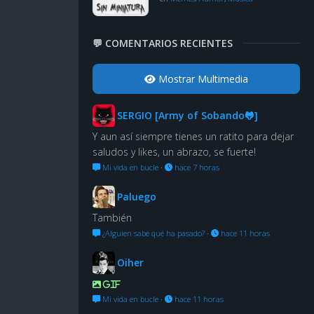
💬 COMENTARIOS RECIENTES
Mostrar Multimedia
SERGIO [Army of Sobando🐸]
Y aun así siempre tienes un ratito para dejar
saludos y likes, un abrazo, se fuerte!
Mi vida en bucle
·
hace 7 horas
Paluego
También
¿Alguien sabe qué ha pasado?
·
hace 11 horas
Oiher
GIF
Mi vida en bucle
·
hace 11 horas