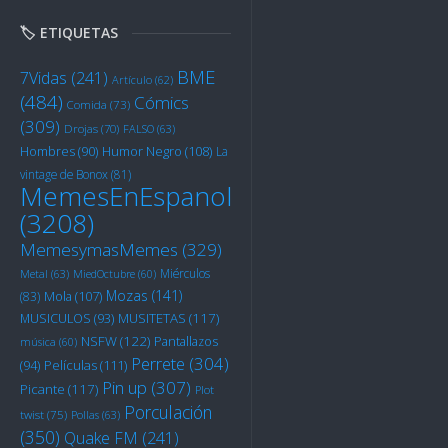
🏷️ ETIQUETAS
BME
7Vidas
(241)
Artículo
(62)
(484)
Cómics
Comida
(73)
(309)
Drojas
(70)
FALSO
(63)
Humor Negro
(108)
Hombres
(90)
La
vintage de Bonox
(81)
MemesEnEspanol
(3208)
MemesymasMemes
(329)
Miérculos
Metal
(63)
MiedOctubre
(60)
Mozas
(141)
Mola
(107)
(83)
MUSITETAS
(117)
MUSICULOS
(93)
NSFW
(122)
Pantallazos
música
(60)
Perrete
(304)
Películas
(111)
(94)
Pin up
(307)
Picante
(117)
Plot
Porculación
twist
(75)
Pollas
(63)
(350)
Quake FM
(241)