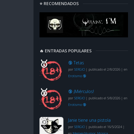
⭐ RECOMENDADOS
🔥 ENTRADAS POPULARES
🔞 Tetas
por
SERGIO
|
publicado el 2/8/2026
|
en
Erotismo 🔞
🔞 ¡Miérculos!
por
SERGIO
|
publicado el 5/8/2026
|
en
Erotismo 🔞
Janie tiene una pistola
por
SERGIO
|
publicado el 16/5/2024
|
en
Memes/Humor
,
Música