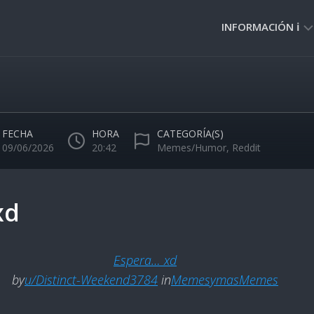
INFORMACIÓN ℹ️
PRIVACIDAD
🔒
NORMAS
DE
FECHA
HORA
CATEGORÍA(S)
USO
09/06/2026
20:42
Memes/Humor
,
Reddit
🚸
xd
Espera… xd
by
u/Distinct-Weekend3784
in
MemesymasMemes