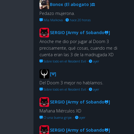
Bonox (El abogato )⚖
Pedazo mujerona.
Mia Malkova
·
hace 20 horas
SERGIO [Army of Sobando🐸]
Anoche me dio por jugar al Doom 3
precisamente, qué cosas, cuando me di
cuenta eran las 3 de la madrugada XD
Sobre todo en el Resident Evil
·
ayer
[Ψ]
Del Doom 3 mejor no hablamos.
Sobre todo en el Resident Evil
·
ayer
SERGIO [Army of Sobando🐸]
Mañana Miérculos XD
O una buena gripe.
·
ayer
SERGIO [Army of Sobando🐸]