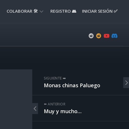
COLABORAR 🛠️
REGISTRO 👥
INICIAR SESIÓN ✅
ENVIAR
APORTE
📝
ENVIAR
REPORTE
🚧
SUGERENCIAS
SIGUIENTE ➡️
💡
Monas chinas Paluego
⬅️ ANTERIOR
Muy y mucho…