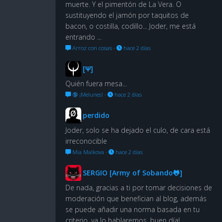
muerte. Y el pimentón de La Vera. O
sustituyendo el jamón por taquitos de
bacon, o costilla, codillo... Joder, me está
entrando ...
Arroz con cosas
·
hace 2 días
[Ψ]
Quién fuera mesa...
🔞 ¡Melunes!
·
hace 2 días
perdido
Joder, solo se ha dejado el culo, de cara está
irreconocible
Mia Malkova
·
hace 2 días
SERGIO [Army of Sobando🐸]
De nada, gracias a ti por tomar decisiones de
moderación que benefician al blog, además
se puede añadir una norma basada en tu
criterio, ya lo hablaremos, buen día!