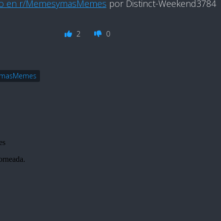
do en r/MemesymasMemes
por Distinct-Weekend3784
2
0
masMemes