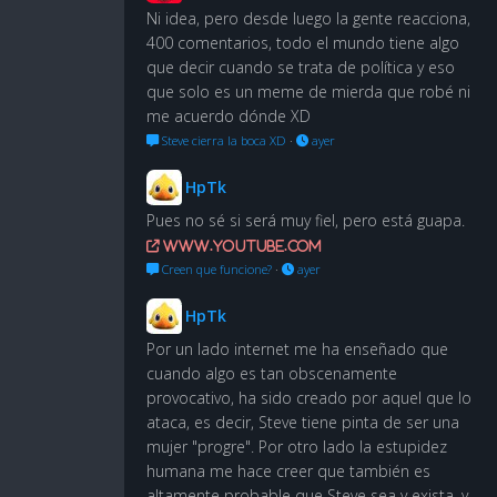
Ni idea, pero desde luego la gente reacciona,
400 comentarios, todo el mundo tiene algo
que decir cuando se trata de política y eso
que solo es un meme de mierda que robé ni
me acuerdo dónde XD
Steve cierra la boca XD
·
ayer
HpTk
Pues no sé si será muy fiel, pero está guapa.
www.youtube.com
Creen que funcione?
·
ayer
HpTk
Por un lado internet me ha enseñado que
cuando algo es tan obscenamente
provocativo, ha sido creado por aquel que lo
ataca, es decir, Steve tiene pinta de ser una
mujer "progre". Por otro lado la estupidez
humana me hace creer que también es
altamente probable que Steve sea y exista, y