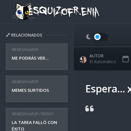
Skip
to
content
🔗 RELACIONADOS
MEMES/HUMOR
AUTOR
ME PODRÁS VER…
El Automático
MEMES/HUMOR
Espera… 
MEMES SURTIDOS
MEMES/HUMOR
/
REDDIT
LA TAREA FALLÓ CON
ÉXITO