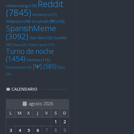
Reddit
r/Interesting
(100)
(7845)
Satisfactorio
(67)
Sin pirulís [Ψ]
(105)
Simpsons
(98)
SpanishMeme
(3092)
Star Wars
(92)
Surtido
(97)
Tessa
(63)
That's racist!
(77)
Turno de noche
(1454)
Viernes
(116)
[Ψ]
(585)
Yanquilandia
(59)
Épico
(59)
📅 CALENDARIO
agosto 2026
L
M
X
J
V
S
D
1
2
3
4
5
6
7
8
9