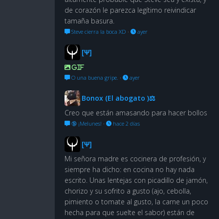
de corazón le parezca legítimo reivindicar
tamaña basura.
Steve cierra la boca XD
·
ayer
[Ψ]
GIF
O una buena gripe.
·
ayer
Bonox (El abogato )⚖
Creo que están amasando para hacer bollos
🔞 ¡Melunes!
·
hace 2 días
[Ψ]
Mi señora madre es cocinera de profesión, y
siempre ha dicho: en cocina no hay nada
escrito. Unas lentejas con picadillo de jamón,
chorizo y su sofrito a gusto (ajo, cebolla,
pimiento o tomate al gusto, la carne un poco
hecha para que suelte el sabor) están de