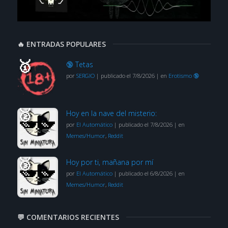
🔥 ENTRADAS POPULARES
🔞 Tetas
por
SERGIO
|
publicado el 7/8/2026
|
en
Erotismo 🔞
Hoy en la nave del misterio:
por
El Automático
|
publicado el 7/8/2026
|
en
Memes/Humor
,
Reddit
Hoy por ti, mañana por mí
por
El Automático
|
publicado el 6/8/2026
|
en
Memes/Humor
,
Reddit
💬 COMENTARIOS RECIENTES