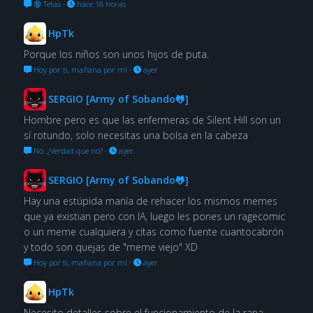
🔞 Tetas
·
hace 18 horas
HpTk
Porque los niños son unos hijos de puta.
Hoy por ti, mañana por mí
·
ayer
SERGIO [Army of Sobando🐸]
Hombre pero es que las enfermeras de Silent Hill son un
sí rotundo, solo necesitas una bolsa en la cabeza
No. ¿Verdad que no?
·
ayer
SERGIO [Army of Sobando🐸]
Hay una estúpida manía de rehacer los mismos memes
que ya existian pero con IA, luego les pones un ragecomic
o un meme cualquiera y citas como fuente cuantocabrón
y todo son quejas de "meme viejo" XD
Hoy por ti, mañana por mí
·
ayer
HpTk
Necesito detalles sobre el funcionamiento de la rana.