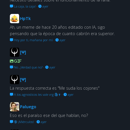
La caja, la caja!
·
ayer
HpTk
Ah, un meme de hace 20 años editado con IA, sigo
pensando que la época de cuanto cabrón era superior.
Hoy por ti, mañana por mí
·
ayer
[Ψ]
GIF
No. ¿Verdad que no?
·
ayer
[Ψ]
La respuesta correcta es "Me suda los cojones"
A los agnosticos les vale vrg 🗿🍷
·
ayer
Paluego
Eso es el paraíso ese del que hablan, no?
🔞 ¡Miérculos!
·
ayer