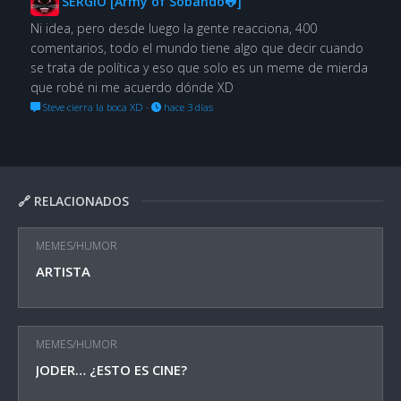
SERGIO [Army of Sobando🐸]
Ni idea, pero desde luego la gente reacciona, 400
comentarios, todo el mundo tiene algo que decir cuando
se trata de política y eso que solo es un meme de mierda
que robé ni me acuerdo dónde XD
Steve cierra la boca XD
·
hace 3 días
🔗 RELACIONADOS
MEMES/HUMOR
ARTISTA
MEMES/HUMOR
JODER… ¿ESTO ES CINE?