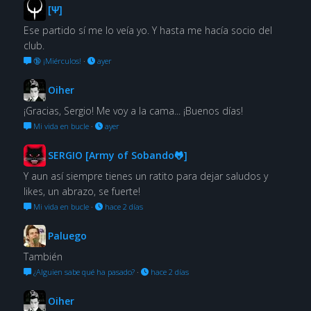
[Ψ]
Ese partido sí me lo veía yo. Y hasta me hacía socio del
club.
🔞 ¡Miérculos!
·
ayer
Oiher
¡Gracias, Sergio! Me voy a la cama... ¡Buenos días!
Mi vida en bucle
·
ayer
SERGIO [Army of Sobando🐸]
Y aun así siempre tienes un ratito para dejar saludos y
likes, un abrazo, se fuerte!
Mi vida en bucle
·
hace 2 días
Paluego
También
¿Alguien sabe qué ha pasado?
·
hace 2 días
Oiher