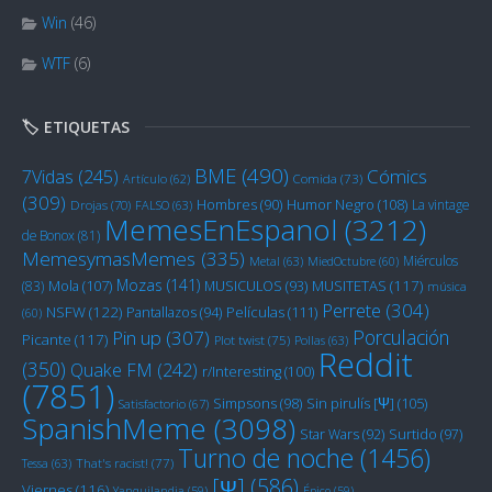
Win
(46)
WTF
(6)
🏷️ ETIQUETAS
BME
(490)
Cómics
7Vidas
(245)
Artículo
(62)
Comida
(73)
(309)
Humor Negro
(108)
Hombres
(90)
La vintage
Drojas
(70)
FALSO
(63)
MemesEnEspanol
(3212)
de Bonox
(81)
MemesymasMemes
(335)
Miérculos
Metal
(63)
MiedOctubre
(60)
Mozas
(141)
Mola
(107)
MUSITETAS
(117)
(83)
MUSICULOS
(93)
música
Perrete
(304)
NSFW
(122)
Películas
(111)
Pantallazos
(94)
(60)
Porculación
Pin up
(307)
Picante
(117)
Plot twist
(75)
Pollas
(63)
Reddit
(350)
Quake FM
(242)
r/Interesting
(100)
(7851)
Sin pirulís [Ψ]
(105)
Simpsons
(98)
Satisfactorio
(67)
SpanishMeme
(3098)
Star Wars
(92)
Surtido
(97)
Turno de noche
(1456)
Tessa
(63)
That's racist!
(77)
[Ψ]
(586)
Viernes
(116)
Yanquilandia
(59)
Épico
(59)