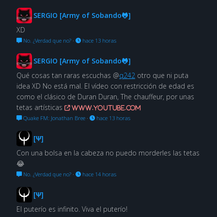
SERGIO [Army of Sobando🐸]
XD
No. ¿Verdad que no?
·
hace 13 horas
SERGIO [Army of Sobando🐸]
Qué cosas tan raras escuchas @
q242
otro que ni puta
idea XD No está mal. El vídeo con restricción de edad es
como el clásico de Duran Duran, The chauffeur, por unas
tetas artísticas
www.youtube.com
Quake FM: Jonathan Bree
·
hace 13 horas
[Ψ]
Con una bolsa en la cabeza no puedo morderles las tetas
😂
No. ¿Verdad que no?
·
hace 14 horas
[Ψ]
El puterío es infinito. Viva el puterío!