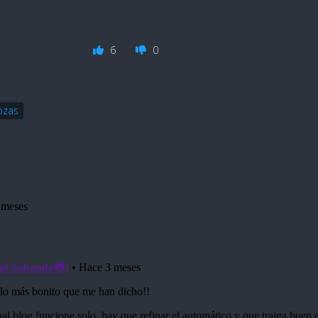
6
0
ozas