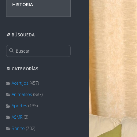
HISTORIA
🔎 BÚSQUEDA
🔖 CATEGORÍAS
Acertijos
(457)
Animalitos
(887)
Aportes
(135)
ASMR
(3)
Bonito
(702)