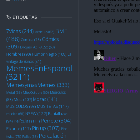
🏷️ ETIQUETAS
BME
7Vidas
(244)
Artículo
(62)
(488)
Cómics
Comida
(73)
(309)
Drojas
(70)
FALSO
(63)
Humor Negro
(108)
Hombres
(90)
La
vintage de Bonox
(81)
MemesEnEspanol
(3211)
MemesymasMemes
(333)
Miérculos
Metal
(63)
MiedOctubre
(60)
Mozas
(141)
Mola
(107)
(83)
MUSITETAS
(117)
MUSICULOS
(93)
NSFW
(122)
Pantallazos
música
(60)
Perrete
(304)
Películas
(111)
(94)
Pin up
(307)
Picante
(117)
Plot
Porculación
twist
(75)
Pollas
(63)