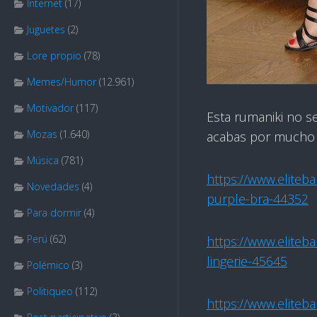
Internet
(17)
Juguetes
(2)
Lore propio
(78)
Memes/Humor
(12.961)
Motivador
(117)
Esta rumaniki no s
Mozas
(1.640)
acabas por mucho q
Música
(781)
https://www.eliteb
Novedades
(4)
purple-bra-44352
Para dormir
(4)
Perú
(62)
https://www.eliteba
lingerie-45645
Polémico
(3)
Politiqueo
(112)
https://www.eliteb