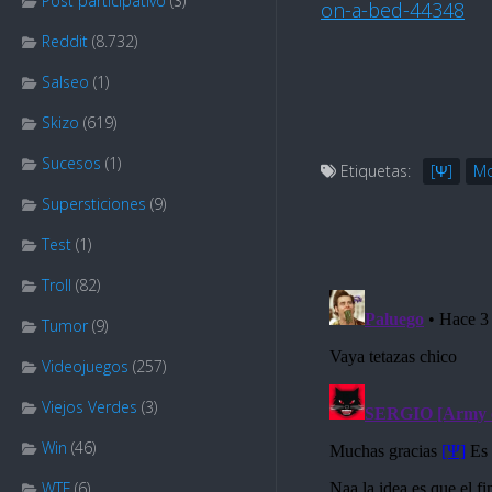
Post participativo
(3)
on-a-bed-44348
Reddit
(8.732)
Salseo
(1)
Skizo
(619)
Sucesos
(1)
Etiquetas:
[Ψ]
M
Supersticiones
(9)
Test
(1)
Troll
(82)
Tumor
(9)
Videojuegos
(257)
Viejos Verdes
(3)
Win
(46)
WTF
(6)