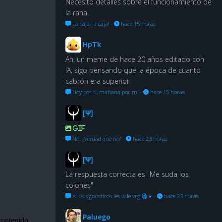
Necesito detalles sobre el funcionamiento de
la rana.
La caja, la caja!
·
hace 15 horas
HpTk
Ah, un meme de hace 20 años editado con
IA, sigo pensando que la época de cuanto
cabrón era superior.
Hoy por ti, mañana por mí
·
hace 15 horas
[Ψ]
GIF
No. ¿Verdad que no?
·
hace 23 horas
[Ψ]
La respuesta correcta es "Me suda los
cojones"
A los agnosticos les vale vrg 🗿🍷
·
hace 23 horas
Paluego