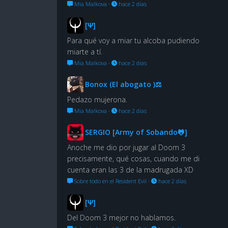
Mia Malkova
·
hace 2 días
[Ψ]
Para qué voy a miar tu alcoba pudiendo
miarte a tí.
Mia Malkova
·
hace 2 días
Bonox (El abogato )⚖
Pedazo mujerona.
Mia Malkova
·
hace 2 días
SERGIO [Army of Sobando🐸]
Anoche me dio por jugar al Doom 3
precisamente, qué cosas, cuando me di
cuenta eran las 3 de la madrugada XD
Sobre todo en el Resident Evil
·
hace 2 días
[Ψ]
Del Doom 3 mejor no hablamos.