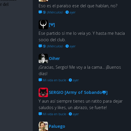
Eso es el paraíso ese del que hablan, no?
🔞 ¡Miérculos!
·
ayer
[Ψ]
Ese partido sí me lo veía yo. Y hasta me hacía
socio del club.
🔞 ¡Miérculos!
·
ayer
Oiher
¡Gracias, Sergio! Me voy a la cama... ¡Buenos
días!
Mi vida en bucle
·
ayer
SERGIO [Army of Sobando🐸]
Y aun así siempre tienes un ratito para dejar
saludos y likes, un abrazo, se fuerte!
Mi vida en bucle
·
ayer
Paluego