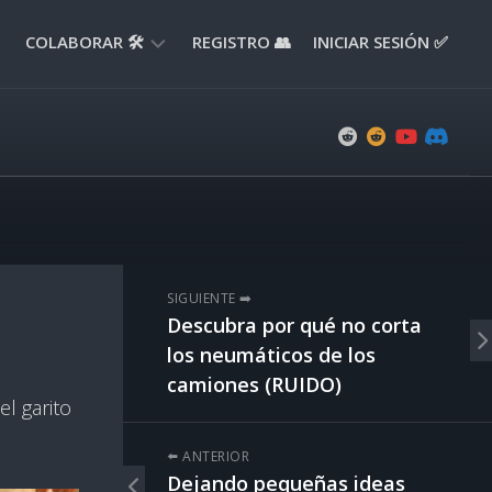
COLABORAR 🛠️
REGISTRO 👥
INICIAR SESIÓN ✅
ENVIAR
APORTE
📝
ENVIAR
REPORTE
🚧
SUGERENCIAS
SIGUIENTE ➡️
💡
Descubra por qué no corta
los neumáticos de los
camiones (RUIDO)
l garito
⬅️ ANTERIOR
Dejando pequeñas ideas