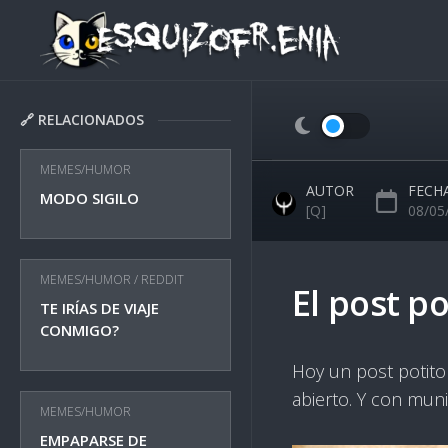
Skip
to
content
🔗 RELACIONADOS
MEMES/HUMOR
AUTOR
FECH
MODO SIGILO
[Q]
08/05
MEMES/HUMOR
/
REDDIT
El post po
TE IRÍAS DE VIAJE
CONMIGO?
Hoy un post potito
abierto. Y con muni
MEMES/HUMOR
EMPAPARSE DE