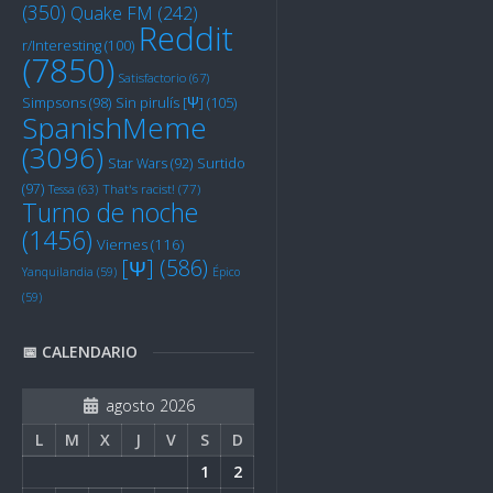
(350)
Quake FM
(242)
Reddit
r/Interesting
(100)
(7850)
Satisfactorio
(67)
Sin pirulís [Ψ]
(105)
Simpsons
(98)
SpanishMeme
(3096)
Star Wars
(92)
Surtido
(97)
Tessa
(63)
That's racist!
(77)
Turno de noche
(1456)
Viernes
(116)
[Ψ]
(586)
Yanquilandia
(59)
Épico
(59)
📅 CALENDARIO
agosto 2026
L
M
X
J
V
S
D
1
2