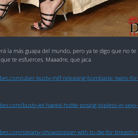
erá la más guapa del mundo, pero ya te digo que no te 
ue te esfuerces. Maaadre, que jaca.
abes.com/uber-busty-milf-releasing-bombastic-twins-for
bes.com/busty-jet-haired-hottie-posing-topless-in-sexy
abes.com/steamy-showstopper-with-to-die-for-breasts-r