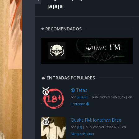
jajaja
⭐ RECOMENDADOS
🔥 ENTRADAS POPULARES
🔞 Tetas
por
SERGIO
|
publicado el 6/8/2026
|
en
Erotismo 🔞
Quake FM: Jonathan Bree
por
[Q]
|
publicado el 7/8/2026
|
en
Memes/Humor