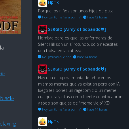
HpTk
Porque los niños son unos hijos de puta.
Hoy por ti, mañana por mí
·
hace 12 horas
SERGIO [Army of Sobando🐸]
Hombre pero es que las enfermeras de
Silent Hill son un sí rotundo, solo necesitas
la
una bolsa en la cabeza
No. ¿Verdad que no?
·
hace 14 horas
SERGIO [Army of Sobando🐸]
-a-
Hay una estúpida manía de rehacer los
mismos memes que ya existian pero con IA,
luego les pones un ragecomic o un meme
cualquiera y citas como fuente cuantocabrón
-black-
y todo son quejas de "meme viejo" XD
Hoy por ti, mañana por mí
·
hace 14 horas
HpTk
elaxing-