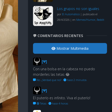
Los grupos no son iguales
por
El Automático
|
publicado el
28/4/2026
|
en
Memes/Humor
,
Reddit
💬 COMENTARIOS RECIENTES
Mostrar Multimedia
[Ψ]
Con una bolsa en la cabeza no puedo
morderles las tetas 😂
No. ¿Verdad que no?
·
hace 2 minutos
[Ψ]
El puterío es infinito. Viva el puterío!
🔞 Tetas
·
hace 4 horas