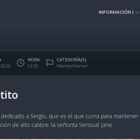
INFORMACIÓN ℹ️
PRIVACIDAD
🔒
NORMAS
DE
A
HORA
CATEGORÍA(S)
USO
/2026
13:35
Memes/Humor
🚸
tito
 dedicado a Sergio, que es el que curra para mantener e
ción de alto calibre: la señorita Sensual Jane.