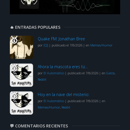
🔥 ENTRADAS POPULARES
Quake FM: Jonathan Bree
por
[Q]
|
publicado el 7/8/2026
|
en
Memes/Humor
Ahora la mascota eres tú…
por
El Automático
|
publicado el 7/8/2026
|
en
Gatos
,
Reddit
Hoy en la nave del misterio:
por
El Automático
|
publicado el 7/8/2026
|
en
Memes/Humor
,
Reddit
💬 COMENTARIOS RECIENTES