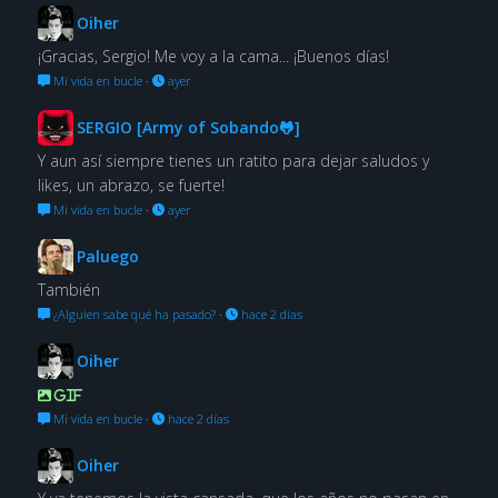
Oiher
¡Gracias, Sergio! Me voy a la cama... ¡Buenos días!
Mi vida en bucle
·
ayer
SERGIO [Army of Sobando🐸]
Y aun así siempre tienes un ratito para dejar saludos y
likes, un abrazo, se fuerte!
Mi vida en bucle
·
ayer
Paluego
También
¿Alguien sabe qué ha pasado?
·
hace 2 días
Oiher
GIF
Mi vida en bucle
·
hace 2 días
Oiher