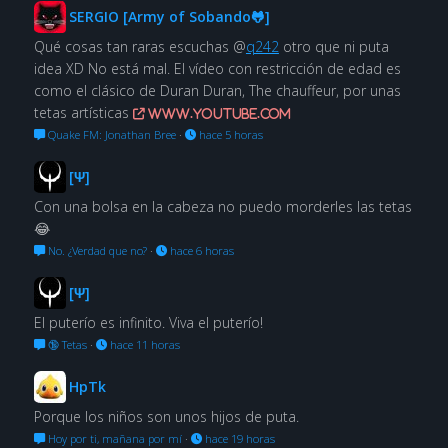
SERGIO [Army of Sobando🐸]
Qué cosas tan raras escuchas @
q242
otro que ni puta
idea XD No está mal. El vídeo con restricción de edad es
como el clásico de Duran Duran, The chauffeur, por unas
tetas artísticas
www.youtube.com
Quake FM: Jonathan Bree
·
hace 5 horas
[Ψ]
Con una bolsa en la cabeza no puedo morderles las tetas
😂
No. ¿Verdad que no?
·
hace 6 horas
[Ψ]
El puterío es infinito. Viva el puterío!
🔞 Tetas
·
hace 11 horas
HpTk
Porque los niños son unos hijos de puta.
Hoy por ti, mañana por mí
·
hace 19 horas