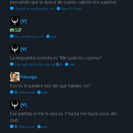
pensando que la época de cuanto cabrón era superior.
Hoy por ti, mañana por mí
·
hace 22 horas
[Ψ]
GIF
No. ¿Verdad que no?
·
ayer
[Ψ]
La respuesta correcta es "Me suda los cojones"
A los agnosticos les vale vrg 🗿🍷
·
ayer
Paluego
Eso es el paraíso ese del que hablan, no?
🔞 ¡Miérculos!
·
ayer
[Ψ]
Ese partido sí me lo veía yo. Y hasta me hacía socio del
club.
🔞 ¡Miérculos!
·
ayer