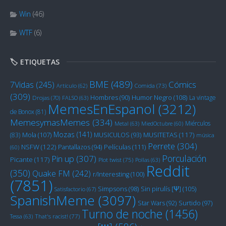
Win
(46)
WTF
(6)
🏷️ ETIQUETAS
BME
(489)
Cómics
7Vidas
(245)
Artículo
(62)
Comida
(73)
(309)
Humor Negro
(108)
Hombres
(90)
La vintage
Drojas
(70)
FALSO
(63)
MemesEnEspanol
(3212)
de Bonox
(81)
MemesymasMemes
(334)
Miérculos
Metal
(63)
MiedOctubre
(60)
Mozas
(141)
Mola
(107)
MUSITETAS
(117)
(83)
MUSICULOS
(93)
música
Perrete
(304)
NSFW
(122)
Películas
(111)
Pantallazos
(94)
(60)
Porculación
Pin up
(307)
Picante
(117)
Plot twist
(75)
Pollas
(63)
Reddit
(350)
Quake FM
(242)
r/Interesting
(100)
(7851)
Sin pirulís [Ψ]
(105)
Simpsons
(98)
Satisfactorio
(67)
SpanishMeme
(3097)
Star Wars
(92)
Surtido
(97)
Turno de noche
(1456)
Tessa
(63)
That's racist!
(77)