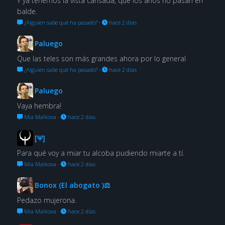
Y ya tenemos la vista cansada, que los años no pasan en
balde.
¿Alguien sabe qué ha pasado?
·
hace 2 días
Paluego
Que las teles son más grandes ahora por lo general
¿Alguien sabe qué ha pasado?
·
hace 2 días
Paluego
Vaya hembra!
Mia Malkova
·
hace 2 días
[Ψ]
Para qué voy a miar tu alcoba pudiendo miarte a tí.
Mia Malkova
·
hace 2 días
Bonox (El abogato )⚖
Pedazo mujerona.
Mia Malkova
·
hace 2 días