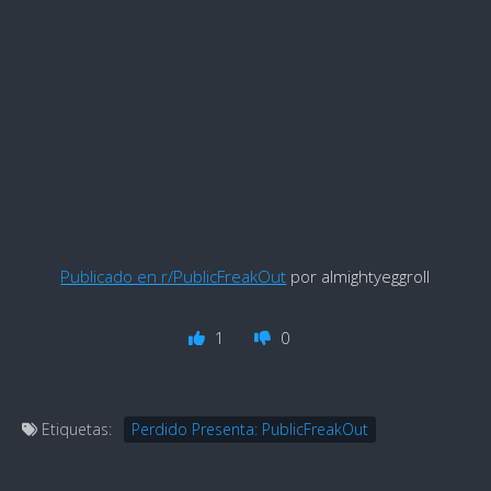
Publicado en r/PublicFreakOut
por almightyeggroll
1
0
Etiquetas:
Perdido Presenta: PublicFreakOut