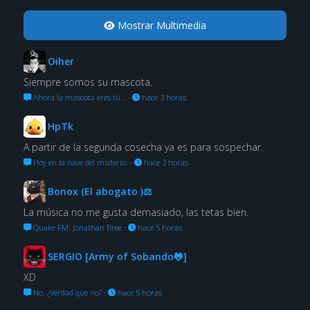
Mostrar Multimedia
Oiher
Siempre somos su mascota.
Ahora la mascota eres tú…
·
hace 3 horas
HpTk
A partir de la segunda cosecha ya es para sospechar.
Hoy en la nave del misterio:
·
hace 3 horas
Bonox (El abogato )⚖
La música no me gusta demasiado, las tetas bien.
Quake FM: Jonathan Bree
·
hace 5 horas
SERGIO [Army of Sobando🐸]
XD
No. ¿Verdad que no?
·
hace 5 horas