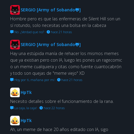
SERGIO [Army of Sobando🐸]
Hombre pero es que las enfermeras de Silent Hill son un
sí rotundo, solo necesitas una bolsa en la cabeza
No. ¿Verdad que no?
·
hace 21 horas
SERGIO [Army of Sobando🐸]
Hay una estúpida manía de rehacer los mismos memes
que ya existian pero con IA, luego les pones un ragecomic
o un meme cualquiera y citas como fuente cuantocabrón
y todo son quejas de "meme viejo" XD
Hoy por ti, mañana por mí
·
hace 21 horas
HpTk
Necesito detalles sobre el funcionamiento de la rana.
La caja, la caja!
·
hace 22 horas
HpTk
Ah, un meme de hace 20 años editado con IA, sigo