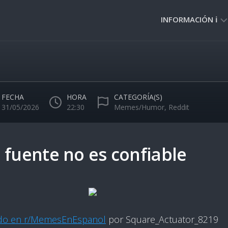
INFORMACIÓN ℹ️
PRIVACIDAD
🔒
NORMAS
DE
FECHA
HORA
CATEGORÍA(S)
USO
31/05/2026
22:30
Memes/Humor
,
Reddit
🚸
 fuente no es confiable
ado en r/MemesEnEspanol
por Square_Actuator_8219