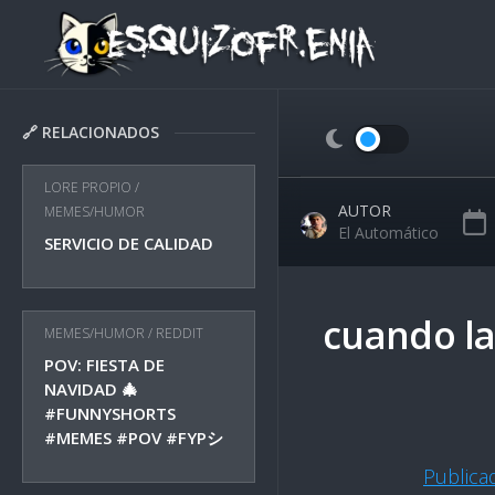
Skip
to
content
🔗 RELACIONADOS
LORE PROPIO
/
AUTOR
MEMES/HUMOR
El Automático
SERVICIO DE CALIDAD
cuando la
MEMES/HUMOR
/
REDDIT
POV: FIESTA DE
NAVIDAD 🎄
#FUNNYSHORTS
#MEMES #POV #FYPシ
Public