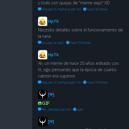
y todo son quejas de "meme viejo" XD
Hoy por ti, mañana por mí
·
hace 18 horas
HpTk
Necesito detalles sobre el funcionamiento de
la rana.
La caja, la caja!
·
hace 19 horas
HpTk
Ah, un meme de hace 20 años editado con
IA, sigo pensando que la época de cuanto
cabrón era superior.
Hoy por ti, mañana por mí
·
hace 19 horas
[Ψ]
GIF
No. ¿Verdad que no?
·
ayer
[Ψ]