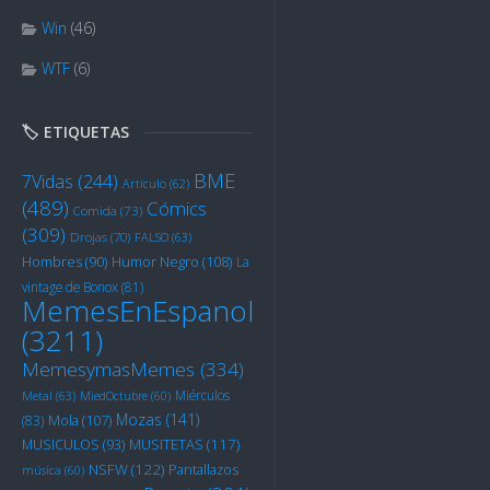
Win
(46)
WTF
(6)
🏷️ ETIQUETAS
BME
7Vidas
(244)
Artículo
(62)
(489)
Cómics
Comida
(73)
(309)
Drojas
(70)
FALSO
(63)
Humor Negro
(108)
Hombres
(90)
La
vintage de Bonox
(81)
MemesEnEspanol
(3211)
MemesymasMemes
(334)
Miérculos
Metal
(63)
MiedOctubre
(60)
Mozas
(141)
Mola
(107)
(83)
MUSITETAS
(117)
MUSICULOS
(93)
NSFW
(122)
Pantallazos
música
(60)