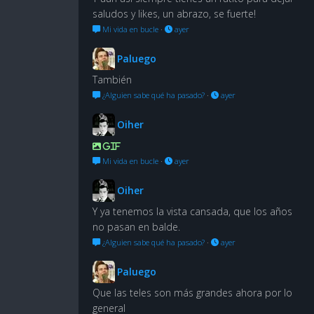
saludos y likes, un abrazo, se fuerte!
Mi vida en bucle
·
ayer
Paluego
También
¿Alguien sabe qué ha pasado?
·
ayer
Oiher
GIF
Mi vida en bucle
·
ayer
Oiher
Y ya tenemos la vista cansada, que los años
no pasan en balde.
¿Alguien sabe qué ha pasado?
·
ayer
Paluego
Que las teles son más grandes ahora por lo
general