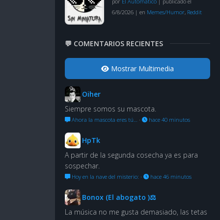
por
El Automático
|
publicado el
6/8/2026
|
en
Memes/Humor
,
Reddit
💬 COMENTARIOS RECIENTES
Mostrar Multimedia
Oiher
Siempre somos su mascota.
Ahora la mascota eres tú…
·
hace 40 minutos
HpTk
A partir de la segunda cosecha ya es para
sospechar.
Hoy en la nave del misterio:
·
hace 46 minutos
Bonox (El abogato )⚖
La música no me gusta demasiado, las tetas