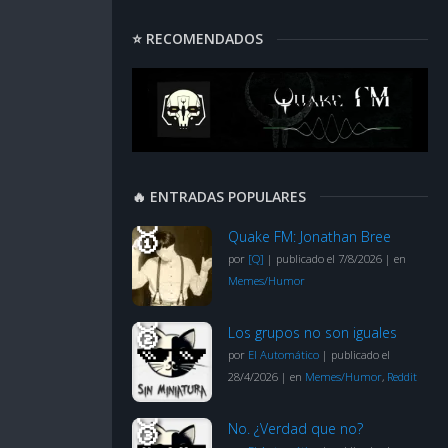
⭐ RECOMENDADOS
🔥 ENTRADAS POPULARES
Quake FM: Jonathan Bree
por
[Q]
|
publicado el 7/8/2026
|
en
Memes/Humor
Los grupos no son iguales
por
El Automático
|
publicado el
28/4/2026
|
en
Memes/Humor
,
Reddit
No. ¿Verdad que no?