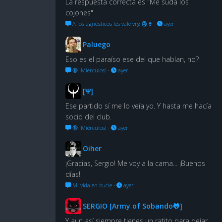
La respuesta correcta es "Me suda los
cojones"
A los agnosticos les vale vrg 🗿🍷
·
ayer
Paluego
Eso es el paraíso ese del que hablan, no?
🔞 ¡Miérculos!
·
ayer
[Ψ]
Ese partido sí me lo veía yo. Y hasta me hacía
socio del club.
🔞 ¡Miérculos!
·
ayer
Oiher
¡Gracias, Sergio! Me voy a la cama... ¡Buenos
días!
Mi vida en bucle
·
ayer
SERGIO [Army of Sobando🐸]
Y aun así siempre tienes un ratito para dejar