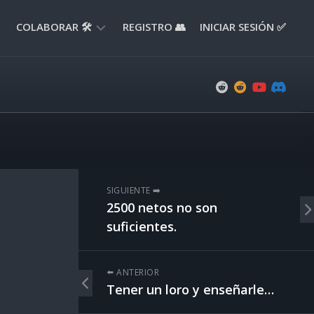
COLABORAR 🛠️
REGISTRO 👥
INICIAR SESIÓN ✅
ENVIAR
APORTE
📝
ENVIAR
REPORTE
🚧
SUGERENCIAS
SIGUIENTE ➡️
💡
2500 netos no son
suficientes.
⬅️ ANTERIOR
Tener un loro y enseñarle…