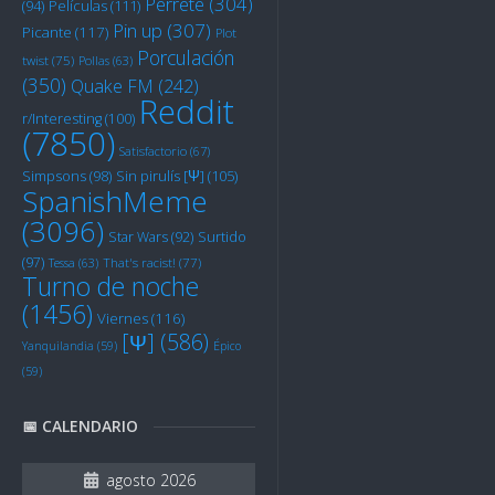
Perrete
(304)
Películas
(111)
(94)
Pin up
(307)
Picante
(117)
Plot
Porculación
twist
(75)
Pollas
(63)
(350)
Quake FM
(242)
Reddit
r/Interesting
(100)
(7850)
Satisfactorio
(67)
Sin pirulís [Ψ]
(105)
Simpsons
(98)
SpanishMeme
(3096)
Star Wars
(92)
Surtido
(97)
Tessa
(63)
That's racist!
(77)
Turno de noche
(1456)
Viernes
(116)
[Ψ]
(586)
Yanquilandia
(59)
Épico
(59)
📅 CALENDARIO
agosto 2026