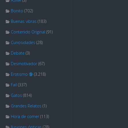
ASMR
(3)
Bonito
(702)
Buenas vibras
(183)
Contenido Original
(91)
Curiosidades
(28)
Debate
(3)
Desmotivador
(67)
Erotismo 🔞
(3.218)
Fail
(337)
Gatos
(814)
Grandes Relatos
(1)
Hora de comer
(113)
Ilusiones ópticas
(28)