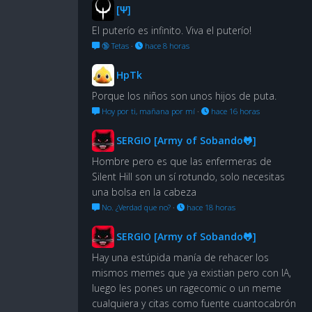
[Ψ]
El puterío es infinito. Viva el puterío!
🔞 Tetas
·
hace 8 horas
HpTk
Porque los niños son unos hijos de puta.
Hoy por ti, mañana por mí
·
hace 16 horas
SERGIO [Army of Sobando🐸]
Hombre pero es que las enfermeras de
Silent Hill son un sí rotundo, solo necesitas
una bolsa en la cabeza
No. ¿Verdad que no?
·
hace 18 horas
SERGIO [Army of Sobando🐸]
Hay una estúpida manía de rehacer los
mismos memes que ya existian pero con IA,
luego les pones un ragecomic o un meme
cualquiera y citas como fuente cuantocabrón