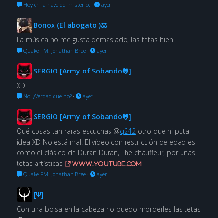
Hoy en la nave del misterio:
·
ayer
Bonox (El abogato )⚖
La música no me gusta demasiado, las tetas bien.
Quake FM: Jonathan Bree
·
ayer
SERGIO [Army of Sobando🐸]
XD
No. ¿Verdad que no?
·
ayer
SERGIO [Army of Sobando🐸]
Qué cosas tan raras escuchas @
q242
otro que ni puta
idea XD No está mal. El vídeo con restricción de edad es
como el clásico de Duran Duran, The chauffeur, por unas
tetas artísticas
www.youtube.com
Quake FM: Jonathan Bree
·
ayer
[Ψ]
Con una bolsa en la cabeza no puedo morderles las tetas