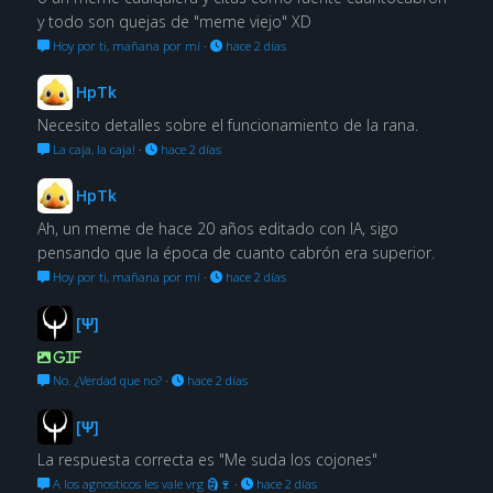
y todo son quejas de "meme viejo" XD
Hoy por ti, mañana por mí
·
hace 2 días
HpTk
Necesito detalles sobre el funcionamiento de la rana.
La caja, la caja!
·
hace 2 días
HpTk
Ah, un meme de hace 20 años editado con IA, sigo
pensando que la época de cuanto cabrón era superior.
Hoy por ti, mañana por mí
·
hace 2 días
[Ψ]
GIF
No. ¿Verdad que no?
·
hace 2 días
[Ψ]
La respuesta correcta es "Me suda los cojones"
A los agnosticos les vale vrg 🗿🍷
·
hace 2 días