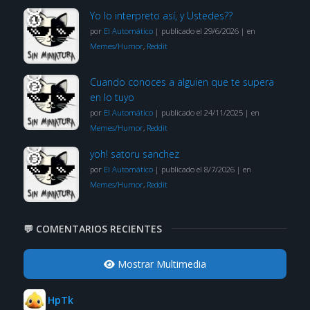
Yo lo interpreto así, y Ustedes??
por
El Automático
|
publicado el 29/6/2026
|
en
Memes/Humor
,
Reddit
Cuando conoces a alguien que te supera
en lo tuyo
por
El Automático
|
publicado el 24/11/2025
|
en
Memes/Humor
,
Reddit
yoh! satoru sanchez
por
El Automático
|
publicado el 8/7/2026
|
en
Memes/Humor
,
Reddit
💬 COMENTARIOS RECIENTES
Mostrar Multimedia
HpTk