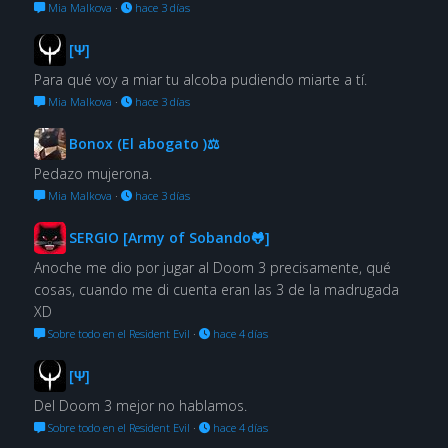
Mia Malkova
·
hace 3 días
[Ψ]
Para qué voy a miar tu alcoba pudiendo miarte a tí.
Mia Malkova
·
hace 3 días
Bonox (El abogato )⚖
Pedazo mujerona.
Mia Malkova
·
hace 3 días
SERGIO [Army of Sobando🐸]
Anoche me dio por jugar al Doom 3 precisamente, qué
cosas, cuando me di cuenta eran las 3 de la madrugada
XD
Sobre todo en el Resident Evil
·
hace 4 días
[Ψ]
Del Doom 3 mejor no hablamos.
Sobre todo en el Resident Evil
·
hace 4 días