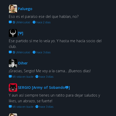
Paluego
Eso es el paraíso ese del que hablan, no?
🔞 ¡Miérculos!
·
hace 2 días
[Ψ]
Ese partido sí me lo veía yo. Y hasta me hacía socio del
club.
🔞 ¡Miérculos!
·
hace 3 días
Oiher
¡Gracias, Sergio! Me voy a la cama... ¡Buenos días!
Mi vida en bucle
·
hace 3 días
SERGIO [Army of Sobando🐸]
Y aun así siempre tienes un ratito para dejar saludos y
likes, un abrazo, se fuerte!
Mi vida en bucle
·
hace 3 días