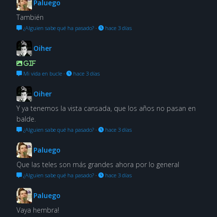
Paluego
También
¿Alguien sabe qué ha pasado?
·
hace 3 días
Oiher
GIF
Mi vida en bucle
·
hace 3 días
Oiher
Y ya tenemos la vista cansada, que los años no pasan en
balde.
¿Alguien sabe qué ha pasado?
·
hace 3 días
Paluego
Que las teles son más grandes ahora por lo general
¿Alguien sabe qué ha pasado?
·
hace 3 días
Paluego
Vaya hembra!