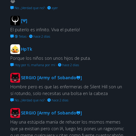
😂
No. ¿Verdad que no?
·
ayer
[Ψ]
El puterío es infinito. Viva el puterío!
🔞 Tetas
·
hace 2 días
HpTk
Porque los niños son unos hijos de puta.
Hoy por ti, mañana por mí
·
hace 2 días
SERGIO [Army of Sobando🐸]
Hombre pero es que las enfermeras de Silent Hill son un
sí rotundo, solo necesitas una bolsa en la cabeza
No. ¿Verdad que no?
·
hace 2 días
SERGIO [Army of Sobando🐸]
Hay una estúpida manía de rehacer los mismos memes
que ya existian pero con IA, luego les pones un ragecomic
o un meme cualquiera y citas como fuente cuantocabrón