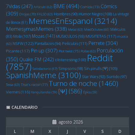
BME
(494)
Cómics
7Vidas
(247)
Artículo
(62)
Comida
(73)
(309)
Humor Negro
(108)
Hombres
(90)
La vintage
Drojas
(70)
FALSO
(63)
MemesEnEspanol
(3214)
de Bonox
(81)
MemesymasMemes
(338)
Miérculos
Metal
(63)
MiedOctubre
(60)
Mozas
(141)
Mola
(107)
MUSITETAS
(117)
(83)
MUSICULOS
(93)
música
Perrete
(304)
NSFW
(122)
Películas
(111)
Pantallazos
(94)
(60)
Porculación
Pin up
(307)
Picante
(117)
Plot twist
(75)
Pollas
(63)
Reddit
(350)
Quake FM
(242)
r/Interesting
(100)
(7857)
Sin pirulís [Ψ]
(105)
Simpsons
(98)
Satisfactorio
(67)
SpanishMeme
(3100)
Star Wars
(92)
Surtido
(97)
Turno de noche
(1460)
Tessa
(63)
That's racist!
(77)
[Ψ]
(586)
Viernes
(116)
Yanquilandia
(59)
Épico
(59)
📅 CALENDARIO
agosto 2026
L
M
X
J
V
S
D