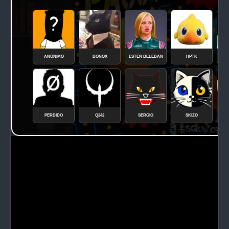
ANÓNIMO
BONOX
ESTÉN BELEBAN
HPTK
PERDIDO
Q242
SERGIO
SKIZO