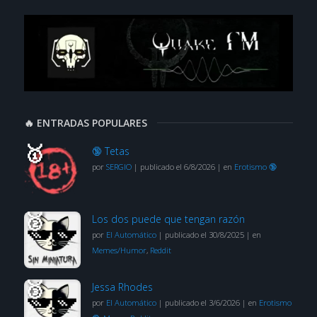
🔥 ENTRADAS POPULARES
🔞 Tetas
por
SERGIO
|
publicado el 6/8/2026
|
en
Erotismo 🔞
Los dos puede que tengan razón
por
El Automático
|
publicado el 30/8/2025
|
en
Memes/Humor
,
Reddit
Jessa Rhodes
por
El Automático
|
publicado el 3/6/2026
|
en
Erotismo