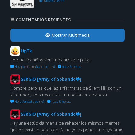
🔞
,
Mozas
,
Reddit
💬 COMENTARIOS RECIENTES
Mostrar Multimedia
HpTk
Porque los niños son unos hijos de puta.
Hoy por ti, mañana por mí
·
hace 6 horas
SERGIO [Army of Sobando🐸]
Hombre pero es que las enfermeras de Silent Hill son un
sí rotundo, solo necesitas una bolsa en la cabeza
No. ¿Verdad que no?
·
hace 8 horas
SERGIO [Army of Sobando🐸]
Hay una estúpida manía de rehacer los mismos memes
que ya existian pero con IA, luego les pones un ragecomic