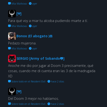
Mia Malkova
·
ayer
[Ψ]
Para qué voy a miar tu alcoba pudiendo miarte a tí.
Mia Malkova
·
ayer
Bonox (El abogato )⚖
Pedazo mujerona.
Mia Malkova
·
ayer
SERGIO [Army of Sobando🐸]
Anoche me dio por jugar al Doom 3 precisamente, qué
cosas, cuando me di cuenta eran las 3 de la madrugada
XD
Sobre todo en el Resident Evil
·
hace 2 días
[Ψ]
Del Doom 3 mejor no hablamos.
Sobre todo en el Resident Evil
·
hace 2 días