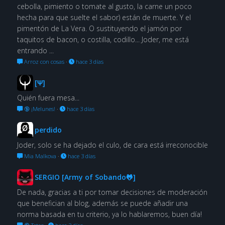
cebolla, pimiento o tomate al gusto, la carne un poco
hecha para que suelte el sabor) están de muerte. Y el
pimentón de La Vera. O sustituyendo el jamón por
taquitos de bacon, o costilla, codillo... Joder, me está
entrando ...
Arroz con cosas
·
hace 3 días
[Ψ]
Quién fuera mesa...
🔞 ¡Melunes!
·
hace 3 días
perdido
Joder, solo se ha dejado el culo, de cara está irreconocible
Mia Malkova
·
hace 3 días
SERGIO [Army of Sobando🐸]
De nada, gracias a ti por tomar decisiones de moderación
que benefician al blog, además se puede añadir una
norma basada en tu criterio, ya lo hablaremos, buen día!