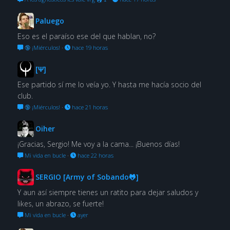
Paluego
Eso es el paraíso ese del que hablan, no?
🔞 ¡Miérculos!
·
hace 19 horas
[Ψ]
Ese partido sí me lo veía yo. Y hasta me hacía socio del
club.
🔞 ¡Miérculos!
·
hace 21 horas
Oiher
¡Gracias, Sergio! Me voy a la cama... ¡Buenos días!
Mi vida en bucle
·
hace 22 horas
SERGIO [Army of Sobando🐸]
Y aun así siempre tienes un ratito para dejar saludos y
likes, un abrazo, se fuerte!
Mi vida en bucle
·
ayer