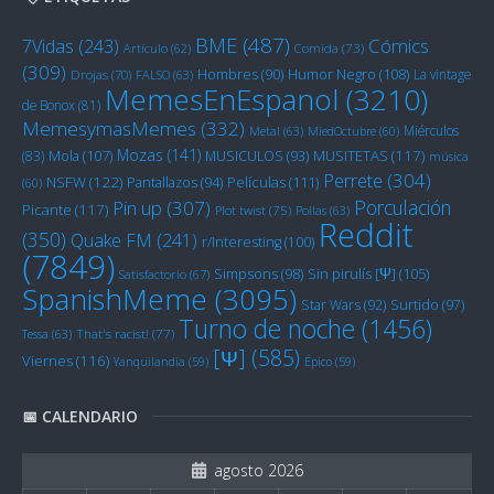
BME
(487)
Cómics
7Vidas
(243)
Artículo
(62)
Comida
(73)
(309)
Humor Negro
(108)
Hombres
(90)
La vintage
Drojas
(70)
FALSO
(63)
MemesEnEspanol
(3210)
de Bonox
(81)
MemesymasMemes
(332)
Miérculos
Metal
(63)
MiedOctubre
(60)
Mozas
(141)
Mola
(107)
MUSITETAS
(117)
(83)
MUSICULOS
(93)
música
Perrete
(304)
NSFW
(122)
Películas
(111)
Pantallazos
(94)
(60)
Porculación
Pin up
(307)
Picante
(117)
Plot twist
(75)
Pollas
(63)
Reddit
(350)
Quake FM
(241)
r/Interesting
(100)
(7849)
Sin pirulís [Ψ]
(105)
Simpsons
(98)
Satisfactorio
(67)
SpanishMeme
(3095)
Star Wars
(92)
Surtido
(97)
Turno de noche
(1456)
Tessa
(63)
That's racist!
(77)
[Ψ]
(585)
Viernes
(116)
Yanquilandia
(59)
Épico
(59)
📅 CALENDARIO
agosto 2026