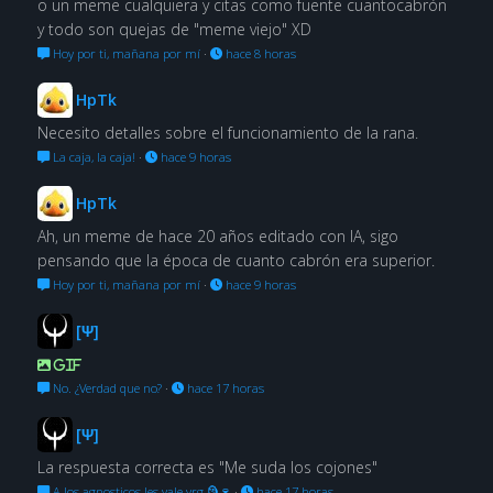
o un meme cualquiera y citas como fuente cuantocabrón
y todo son quejas de "meme viejo" XD
Hoy por ti, mañana por mí
·
hace 8 horas
HpTk
Necesito detalles sobre el funcionamiento de la rana.
La caja, la caja!
·
hace 9 horas
HpTk
Ah, un meme de hace 20 años editado con IA, sigo
pensando que la época de cuanto cabrón era superior.
Hoy por ti, mañana por mí
·
hace 9 horas
[Ψ]
GIF
No. ¿Verdad que no?
·
hace 17 horas
[Ψ]
La respuesta correcta es "Me suda los cojones"
A los agnosticos les vale vrg 🗿🍷
·
hace 17 horas