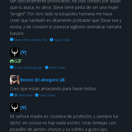
tan obscenamente provocativo, ha sido creado por aquel
que lo ataca, es decir, Steve tiene pinta de ser una mujer
"progre". Por otro lado la estupidez humana me hace
creer que también es altamente probable que Steve sea y
exista, y de corazón le parezca legítimo reivindicar tamaña
basura.
Steve cierra la boca XD
·
hace 2 días
[Ψ]
GIF
O una buena gripe.
·
hace 2 días
Bonox (El abogato )⚖
Creo que están amasando para hacer bollos
🔞 ¡Melunes!
·
hace 3 días
[Ψ]
Mi señora madre es cocinera de profesión, y siempre ha
dicho: en cocina no hay nada escrito. Unas lentejas con
picadillo de jamón, chorizo y su sofrito a gusto (ajo,