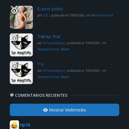
El post potito
por
[Q]
|
publicado el 10/8/2026
|
en
Memes/Humor
Trabajo final
por
El Automático
|
publicado el 10/8/2026
|
en
Memes/Humor
,
Reddit
Y si
por
El Automático
|
publicado el 10/8/2026
|
en
Memes/Humor
,
Reddit
💬 COMENTARIOS RECIENTES
Mostrar Multimedia
HpTk