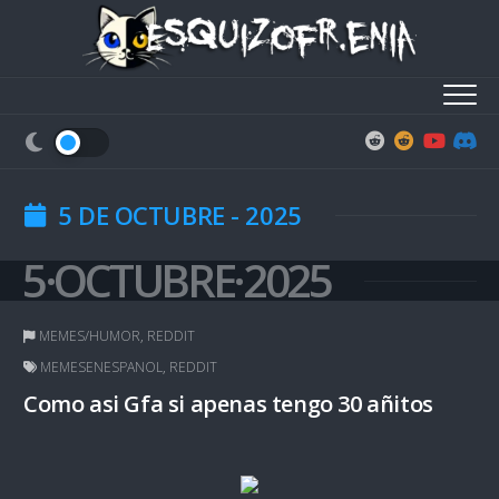
Skip
to
content
5 DE OCTUBRE - 2025
5·OCTUBRE·2025
MEMES/HUMOR
,
REDDIT
MEMESENESPANOL
,
REDDIT
Como asi Gfa si apenas tengo 30 añitos