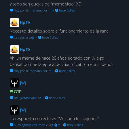
y todo son quejas de "meme viejo" XD
Hoy por ti, mañana por mí
·
hace 3 días
HpTk
Necesito detalles sobre el funcionamiento de la rana.
La caja, la caja!
·
hace 3 días
HpTk
Ah, un meme de hace 20 años editado con IA, sigo
pensando que la época de cuanto cabrón era superior.
Hoy por ti, mañana por mí
·
hace 3 días
[Ψ]
GIF
No. ¿Verdad que no?
·
hace 4 días
[Ψ]
La respuesta correcta es "Me suda los cojones"
A los agnosticos les vale vrg 🗿🍷
·
hace 4 días