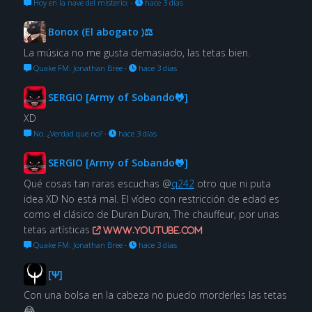
Hoy en la nave del misterio:
·
hace 3 días
Bonox (El abogato )⚖
La música no me gusta demasiado, las tetas bien.
Quake FM: Jonathan Bree
·
hace 3 días
SERGIO [Army of Sobando🐸]
XD
No. ¿Verdad que no?
·
hace 3 días
SERGIO [Army of Sobando🐸]
Qué cosas tan raras escuchas @
q242
otro que ni puta
idea XD No está mal. El vídeo con restricción de edad es
como el clásico de Duran Duran, The chauffeur, por unas
tetas artísticas
www.youtube.com
Quake FM: Jonathan Bree
·
hace 3 días
[Ψ]
Con una bolsa en la cabeza no puedo morderles las tetas
😂