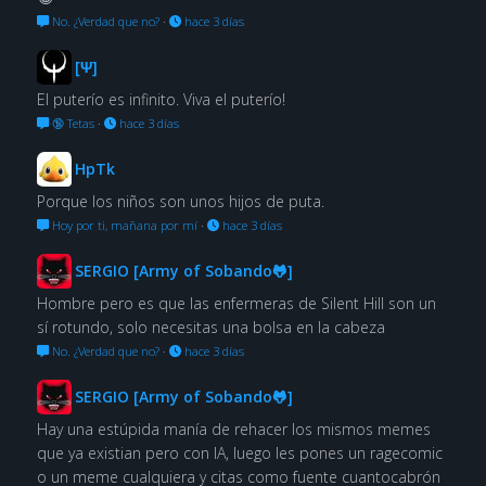
No. ¿Verdad que no?
·
hace 3 días
[Ψ]
El puterío es infinito. Viva el puterío!
🔞 Tetas
·
hace 3 días
HpTk
Porque los niños son unos hijos de puta.
Hoy por ti, mañana por mí
·
hace 3 días
SERGIO [Army of Sobando🐸]
Hombre pero es que las enfermeras de Silent Hill son un
sí rotundo, solo necesitas una bolsa en la cabeza
No. ¿Verdad que no?
·
hace 3 días
SERGIO [Army of Sobando🐸]
Hay una estúpida manía de rehacer los mismos memes
que ya existian pero con IA, luego les pones un ragecomic
o un meme cualquiera y citas como fuente cuantocabrón