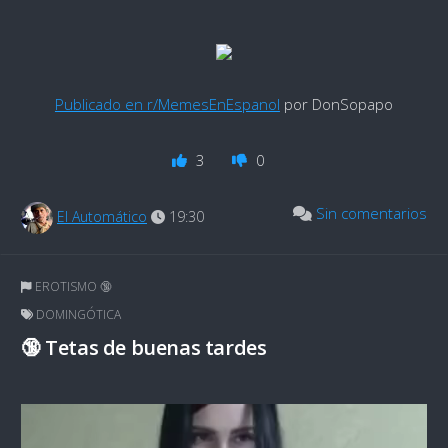
Publicado en r/MemesEnEspanol
por DonSopapo
3
0
Sin comentarios
El Automático
19:30
EROTISMO 🔞
DOMINGÓTICA
🔞 Tetas de buenas tardes