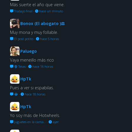
Más suerte el año que viene.
Trabajo final
·
hace un minuto
Bonox (El abogato )⚖
Muy mona y muy follable.
El post potito
·
hace 5 horas
Paluego
Vaya meneillo más rico
🔞 Tetas
·
hace 18 horas
HpTk
Pues a ver si espabilas.
😂
·
hace 18 horas
HpTk
Yo soy más de Hotwheels.
Juguetes en la cama…
·
ayer