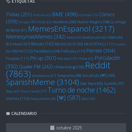
🏷️ ETIQUETAS
BME
(498)
Cómics
7Vidas
(251)
Artículo
(62)
Comida
(73)
(309)
Humor Negro
(108)
Hombres
(90)
La vintage
Drojas
(70)
FALSO
(63)
MemesEnEspanol
(3217)
de Bonox
(81)
MemesymasMemes
(342)
Miérculos
Metal
(63)
MiedOctubre
(60)
Mozas
(142)
Mola
(107)
MUSITETAS
(117)
(83)
MUSICULOS
(93)
música
Perrete
(304)
NSFW
(122)
Películas
(111)
Pantallazos
(94)
(60)
Porculación
Pin up
(307)
Picante
(117)
Plot twist
(75)
Pollas
(63)
Reddit
(350)
Quake FM
(242)
r/Interesting
(100)
(7863)
Sin pirulís [Ψ]
(105)
Simpsons
(98)
Satisfactorio
(67)
SpanishMeme
(3104)
Star Wars
(92)
Surtido
(97)
Turno de noche
(1462)
Tessa
(63)
That's racist!
(77)
[Ψ]
(587)
Viernes
(116)
Yanquilandia
(59)
Épico
(59)
📅 CALENDARIO
octubre 2025