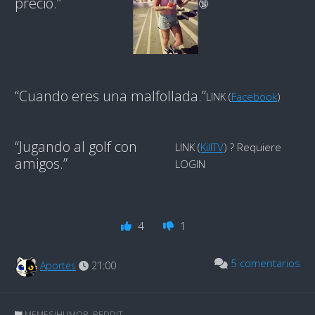
precio.”
🔞
“Cuando eres una malfollada.”
LINK (
Facebook
)
“Jugando al golf con
LINK (
KillTV
) ? Requiere
amigos.”
LOGIN
4
1
5 comentarios
Aportes
21:00
MEMES/HUMOR
,
REDDIT