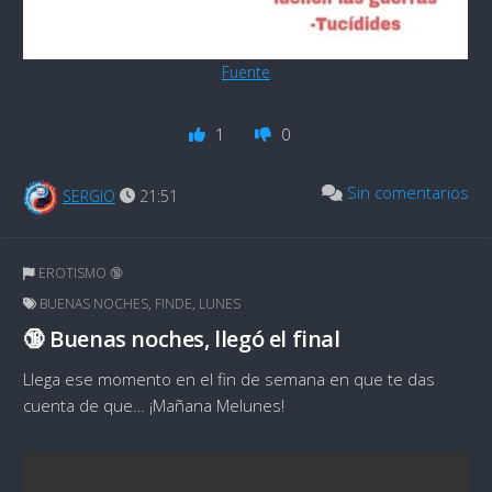
Fuente
1
0
Sin comentarios
SERGIO
21:51
EROTISMO 🔞
BUENAS NOCHES
,
FINDE
,
LUNES
🔞 Buenas noches, llegó el final
Llega ese momento en el fin de semana en que te das
cuenta de que… ¡Mañana Melunes!