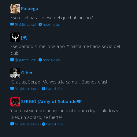
Paluego
Eso es el paraíso ese del que hablan, no?
🔞 ¡Miérculos!
·
hace 4 días
[Ψ]
Ese partido sí me lo veía yo. Y hasta me hacía socio del
club.
🔞 ¡Miérculos!
·
hace 4 días
Oiher
¡Gracias, Sergio! Me voy a la cama... ¡Buenos días!
Mi vida en bucle
·
hace 4 días
SERGIO [Army of Sobando🐸]
Y aun así siempre tienes un ratito para dejar saludos y
likes, un abrazo, se fuerte!
Mi vida en bucle
·
hace 4 días