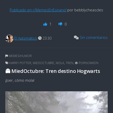
Publicado en r/MemesEnEspanol
por bebblycheascles
1
0
Sin comentarios
El Automático
23:30
MEMES/HUMOR
HARRY POTTER
,
MIEDOCTUBRE
,
MOLA
,
TREN
,
🎃 PORNOWEEN
👻 MiedOctubre: Tren destino Hogwarts
¡Joer, cómo mola!