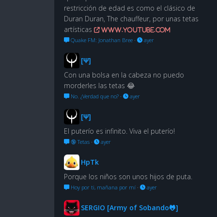
restricción de edad es como el clásico de
Duran Duran, The chauffeur, por unas tetas
artísticas
www.youtube.com
Quake FM: Jonathan Bree
·
ayer
[Ψ]
Con una bolsa en la cabeza no puedo
morderles las tetas 😂
No. ¿Verdad que no?
·
ayer
[Ψ]
El puterío es infinito. Viva el puterío!
🔞 Tetas
·
ayer
HpTk
Porque los niños son unos hijos de puta.
Hoy por ti, mañana por mí
·
ayer
SERGIO [Army of Sobando🐸]