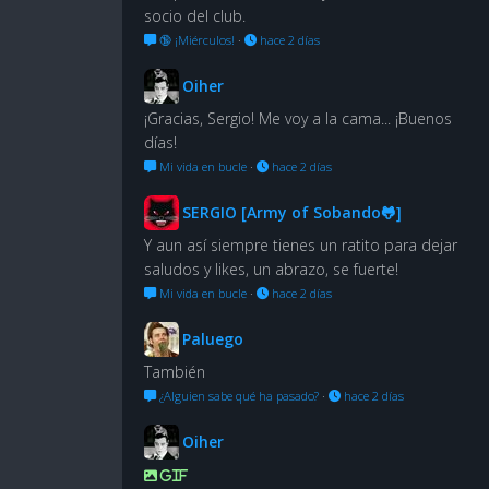
socio del club.
🔞 ¡Miérculos!
·
hace 2 días
Oiher
¡Gracias, Sergio! Me voy a la cama... ¡Buenos
días!
Mi vida en bucle
·
hace 2 días
SERGIO [Army of Sobando🐸]
Y aun así siempre tienes un ratito para dejar
saludos y likes, un abrazo, se fuerte!
Mi vida en bucle
·
hace 2 días
Paluego
También
¿Alguien sabe qué ha pasado?
·
hace 2 días
Oiher
GIF