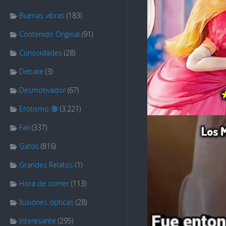
Buenas vibras
(183)
Contenido Original
(91)
Curiosidades
(28)
Debate
(3)
Desmotivador
(67)
Erotismo 🔞
(3.221)
Fail
(337)
Gatos
(816)
Grandes Relatos
(1)
Hora de comer
(113)
Ilusiones ópticas
(28)
Interesante
(295)