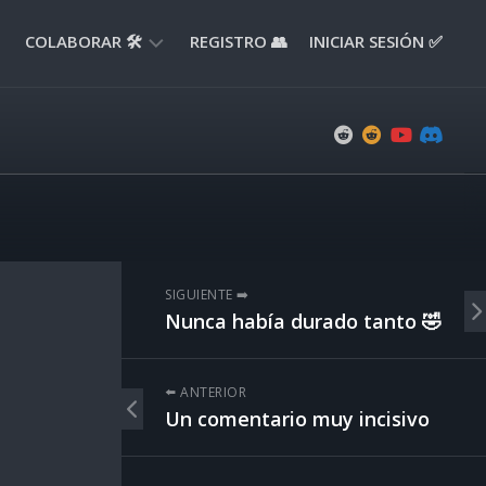
COLABORAR 🛠️
REGISTRO 👥
INICIAR SESIÓN ✅
ENVIAR
APORTE
📝
ENVIAR
REPORTE
🚧
SUGERENCIAS
SIGUIENTE ➡️
💡
Nunca había durado tanto 🤣
⬅️ ANTERIOR
Un comentario muy incisivo