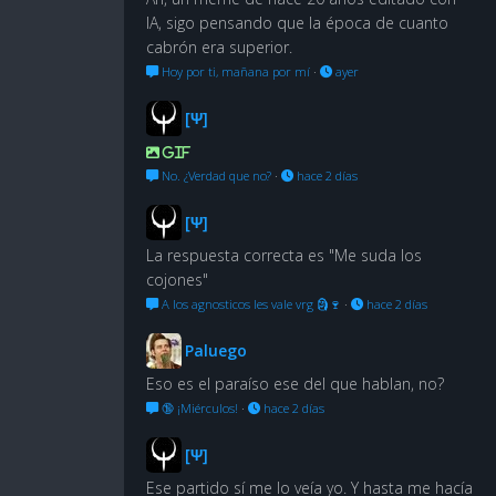
IA, sigo pensando que la época de cuanto
cabrón era superior.
Hoy por ti, mañana por mí
·
ayer
[Ψ]
GIF
No. ¿Verdad que no?
·
hace 2 días
[Ψ]
La respuesta correcta es "Me suda los
cojones"
A los agnosticos les vale vrg 🗿🍷
·
hace 2 días
Paluego
Eso es el paraíso ese del que hablan, no?
🔞 ¡Miérculos!
·
hace 2 días
[Ψ]
Ese partido sí me lo veía yo. Y hasta me hacía