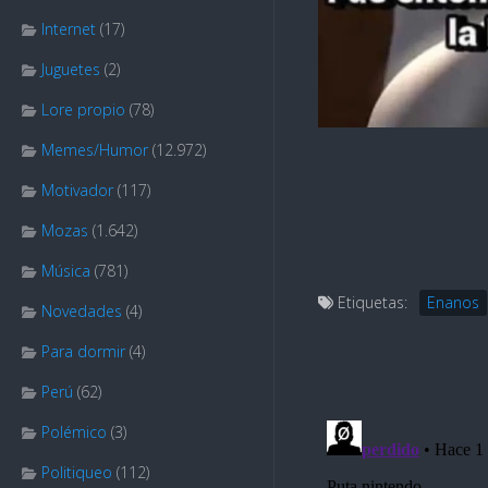
Internet
(17)
Juguetes
(2)
Lore propio
(78)
Memes/Humor
(12.972)
Motivador
(117)
Mozas
(1.642)
Música
(781)
Etiquetas:
Enanos
Novedades
(4)
Para dormir
(4)
Perú
(62)
Polémico
(3)
Politiqueo
(112)