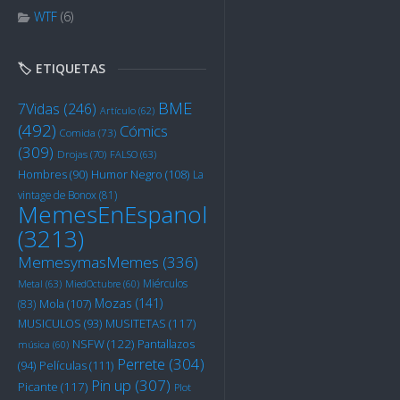
WTF
(6)
🏷️ ETIQUETAS
BME
7Vidas
(246)
Artículo
(62)
(492)
Cómics
Comida
(73)
(309)
Drojas
(70)
FALSO
(63)
Humor Negro
(108)
Hombres
(90)
La
vintage de Bonox
(81)
MemesEnEspanol
(3213)
MemesymasMemes
(336)
Miérculos
Metal
(63)
MiedOctubre
(60)
Mozas
(141)
Mola
(107)
(83)
MUSITETAS
(117)
MUSICULOS
(93)
NSFW
(122)
Pantallazos
música
(60)
Perrete
(304)
Películas
(111)
(94)
Pin up
(307)
Picante
(117)
Plot