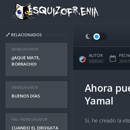
Skip
to
content
🔗 RELACIONADOS
MEMES/HUMOR
AUTOR
FECH
¡JAQUE MATE,
SERGIO
29/07
BORRACHO!
Ahora pue
MEMES/HUMOR
BUENOS DÍAS
Yamal
FAIL
/
MEMES/HUMOR
Sí, he creado la et
CUANDO EL DROGATA