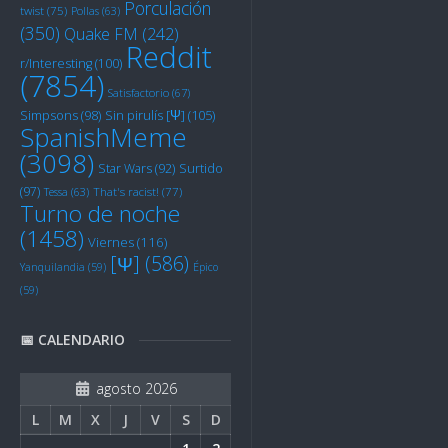
Porculación
twist
(75)
Pollas
(63)
(350)
Quake FM
(242)
Reddit
r/Interesting
(100)
(7854)
Satisfactorio
(67)
Sin pirulís [Ψ]
(105)
Simpsons
(98)
SpanishMeme
(3098)
Star Wars
(92)
Surtido
(97)
Tessa
(63)
That's racist!
(77)
Turno de noche
(1458)
Viernes
(116)
[Ψ]
(586)
Yanquilandia
(59)
Épico
(59)
📅 CALENDARIO
agosto 2026
L
M
X
J
V
S
D