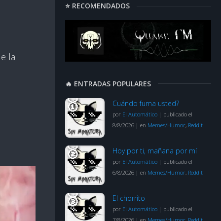
⭐ RECOMENDADOS
e la
🔥 ENTRADAS POPULARES
Cuándo fuma usted?
por
El Automático
|
publicado el
8/8/2026
|
en
Memes/Humor
,
Reddit
Hoy por ti, mañana por mí
por
El Automático
|
publicado el
6/8/2026
|
en
Memes/Humor
,
Reddit
El chorrito
por
El Automático
|
publicado el
7/8/2026
|
en
Memes/Humor
,
Reddit