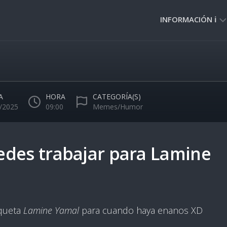
INFORMACIÓN ℹ️
PRIVACIDAD
🔒
NORMAS
DE
A
HORA
CATEGORÍA(S)
USO
/2025
09:00
Memes/Humor
🚸
des trabajar para Lamine
iqueta
Lamine Yamal
para cuando haya enanos XD