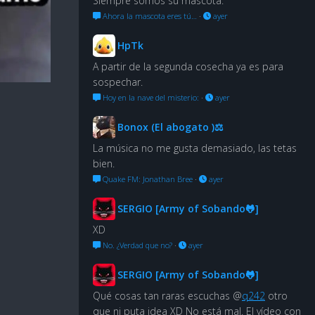
Siempre somos su mascota.
Ahora la mascota eres tú…
·
ayer
HpTk
A partir de la segunda cosecha ya es para
sospechar.
Hoy en la nave del misterio:
·
ayer
Bonox (El abogato )⚖
La música no me gusta demasiado, las tetas
bien.
Quake FM: Jonathan Bree
·
ayer
SERGIO [Army of Sobando🐸]
XD
No. ¿Verdad que no?
·
ayer
SERGIO [Army of Sobando🐸]
Qué cosas tan raras escuchas @
q242
otro
que ni puta idea XD No está mal. El vídeo con