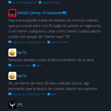
No. ¿Verdad que no?
·
hace 23 horas
SERGIO [Army of Sobando🐸]
Hay una estúpida manía de rehacer los mismos memes
que ya existian pero con IA, luego les pones un ragecomic
o un meme cualquiera y citas como fuente cuantocabrón
y todo son quejas de "meme viejo" XD
Hoy por ti, mañana por mí
·
hace 23 horas
HpTk
Necesito detalles sobre el funcionamiento de la rana.
La caja, la caja!
·
ayer
HpTk
Ah, un meme de hace 20 años editado con IA, sigo
pensando que la época de cuanto cabrón era superior.
Hoy por ti, mañana por mí
·
ayer
[Ψ]