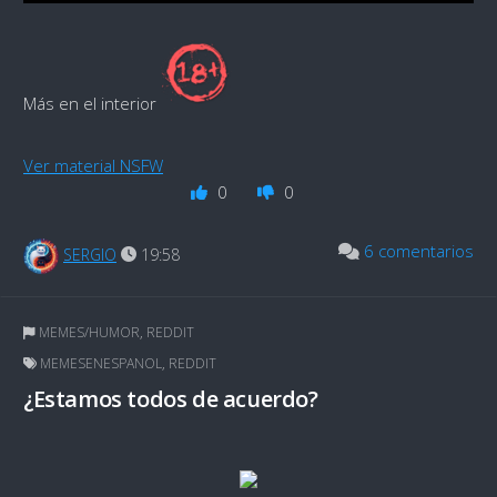
Más en el interior
Ver material NSFW
0
0
6 comentarios
SERGIO
19:58
MEMES/HUMOR
,
REDDIT
MEMESENESPANOL
,
REDDIT
¿Estamos todos de acuerdo?