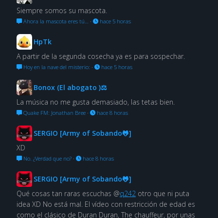
Siempre somos su mascota.
Ahora la mascota eres tú…
·
hace 5 horas
HpTk
A partir de la segunda cosecha ya es para sospechar.
Hoy en la nave del misterio:
·
hace 5 horas
Bonox (El abogato )⚖
La música no me gusta demasiado, las tetas bien.
Quake FM: Jonathan Bree
·
hace 8 horas
SERGIO [Army of Sobando🐸]
XD
No. ¿Verdad que no?
·
hace 8 horas
SERGIO [Army of Sobando🐸]
Qué cosas tan raras escuchas @
q242
otro que ni puta
idea XD No está mal. El vídeo con restricción de edad es
como el clásico de Duran Duran, The chauffeur, por unas