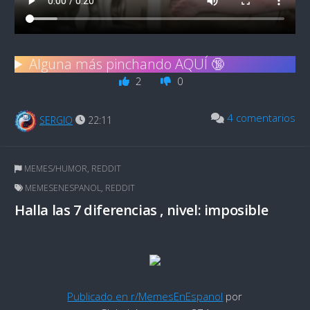
Alguna más pinchando AQUÍ 🔞
2
0
4 comentarios
SERGIO
22:11
MEMES/HUMOR
,
REDDIT
MEMESENESPANOL
,
REDDIT
Halla las 7 diferencias , nivel: imposible
Publicado en r/MemesEnEspanol
por