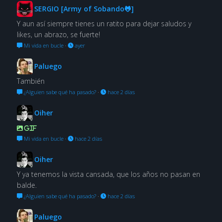
SERGIO [Army of Sobando🐸]
Y aun así siempre tienes un ratito para dejar saludos y
likes, un abrazo, se fuerte!
Mi vida en bucle
·
ayer
Paluego
También
¿Alguien sabe qué ha pasado?
·
hace 2 días
Oiher
GIF
Mi vida en bucle
·
hace 2 días
Oiher
Y ya tenemos la vista cansada, que los años no pasan en
balde.
¿Alguien sabe qué ha pasado?
·
hace 2 días
Paluego