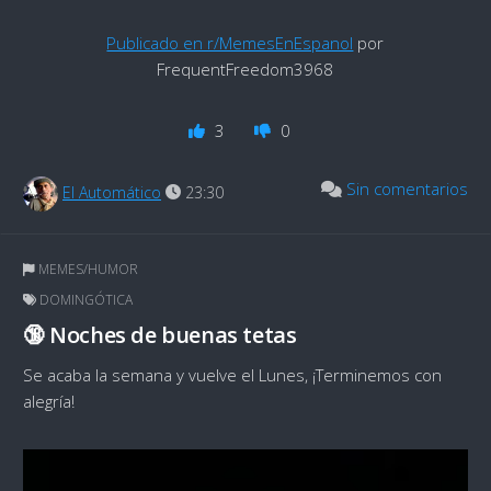
Publicado en r/MemesEnEspanol
por
FrequentFreedom3968
3
0
Sin comentarios
El Automático
23:30
MEMES/HUMOR
DOMINGÓTICA
🔞 Noches de buenas tetas
Se acaba la semana y vuelve el Lunes, ¡Terminemos con
alegría!