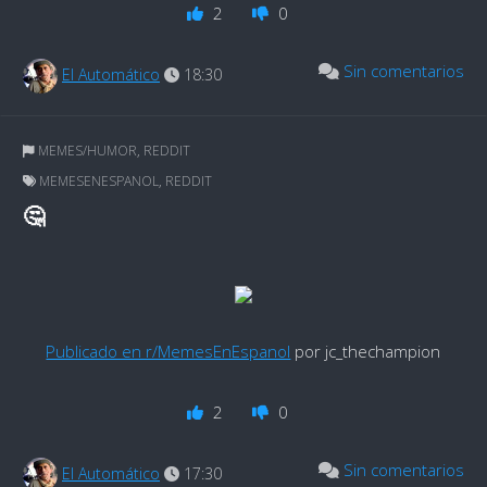
2
0
Sin comentarios
El Automático
18:30
MEMES/HUMOR
,
REDDIT
MEMESENESPANOL
,
REDDIT
🤔
Publicado en r/MemesEnEspanol
por jc_thechampion
2
0
Sin comentarios
El Automático
17:30