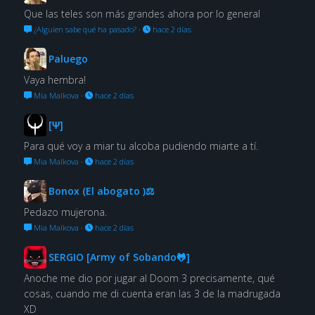
Que las teles son más grandes ahora por lo general
¿Alguien sabe qué ha pasado?
·
hace 2 días
Paluego
Vaya hembra!
Mia Malkova
·
hace 2 días
[Ψ]
Para qué voy a miar tu alcoba pudiendo miarte a tí.
Mia Malkova
·
hace 2 días
Bonox (El abogato )⚖
Pedazo mujerona.
Mia Malkova
·
hace 2 días
SERGIO [Army of Sobando🐸]
Anoche me dio por jugar al Doom 3 precisamente, qué
cosas, cuando me di cuenta eran las 3 de la madrugada
XD