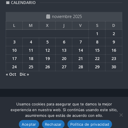
📅 CALENDARIO
noviembre 2025
L
M
X
J
V
S
D
1
2
3
4
5
6
7
8
9
10
11
12
13
14
15
16
17
18
19
20
21
22
23
24
25
26
27
28
29
30
« Oct
Dic »
Usamos cookies para asegurar que te damos la mejor
esquizofr.enia © 2026. All Rights Reserved.
experiencia en nuestra web. Si continúas usando este sitio,
asumiremos que estás de acuerdo con ello.
Aceptar
Rechazar
Política de privacidad