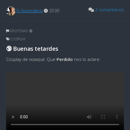
2 comentarios
El Automático
20:30
EROTISMO 🔞
COSPLAY
🔞 Buenas tetardes
Cosplay de
nosequé
. Que
Perdido
nos lo aclare: