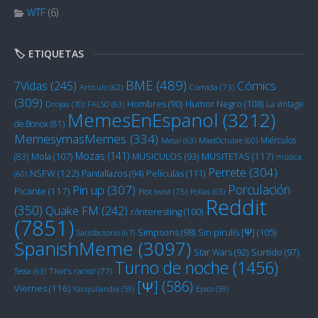
WTF
(6)
🏷️ ETIQUETAS
BME
(489)
Cómics
7Vidas
(245)
Artículo
(62)
Comida
(73)
(309)
Humor Negro
(108)
Hombres
(90)
La vintage
Drojas
(70)
FALSO
(63)
MemesEnEspanol
(3212)
de Bonox
(81)
MemesymasMemes
(334)
Miérculos
Metal
(63)
MiedOctubre
(60)
Mozas
(141)
Mola
(107)
MUSITETAS
(117)
(83)
MUSICULOS
(93)
música
Perrete
(304)
NSFW
(122)
Películas
(111)
Pantallazos
(94)
(60)
Porculación
Pin up
(307)
Picante
(117)
Plot twist
(75)
Pollas
(63)
Reddit
(350)
Quake FM
(242)
r/Interesting
(100)
(7851)
Sin pirulís [Ψ]
(105)
Simpsons
(98)
Satisfactorio
(67)
SpanishMeme
(3097)
Star Wars
(92)
Surtido
(97)
Turno de noche
(1456)
Tessa
(63)
That's racist!
(77)
[Ψ]
(586)
Viernes
(116)
Yanquilandia
(59)
Épico
(59)