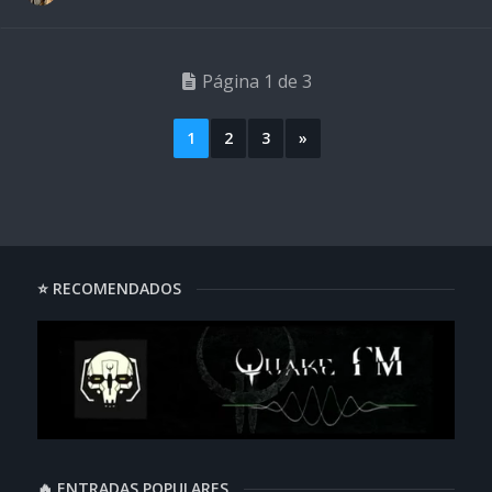
Página 1 de 3
1
2
3
»
⭐ RECOMENDADOS
🔥 ENTRADAS POPULARES