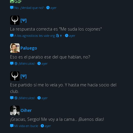
GIF
No. ¿Verdad que no?
·
ayer
[Ψ]
La respuesta correcta es "Me suda los cojones"
A los agnosticos les vale vrg 🗿🍷
·
ayer
Paluego
Eso es el paraíso ese del que hablan, no?
🔞 ¡Miérculos!
·
ayer
[Ψ]
Ese partido sí me lo veía yo. Y hasta me hacía socio del
club.
🔞 ¡Miérculos!
·
ayer
Oiher
¡Gracias, Sergio! Me voy a la cama... ¡Buenos días!
Mi vida en bucle
·
ayer