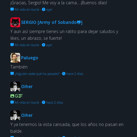
¡Gracias, Sergio! Me voy a la cama... ¡Buenos días!
Mi vida en bucle
·
ayer
SERGIO [Army of Sobando🐸]
Y aun así siempre tienes un ratito para dejar saludos y
likes, un abrazo, se fuerte!
Mi vida en bucle
·
ayer
Paluego
También
¿Alguien sabe qué ha pasado?
·
hace 2 días
Oiher
GIF
Mi vida en bucle
·
hace 2 días
Oiher
Y ya tenemos la vista cansada, que los años no pasan en
balde.