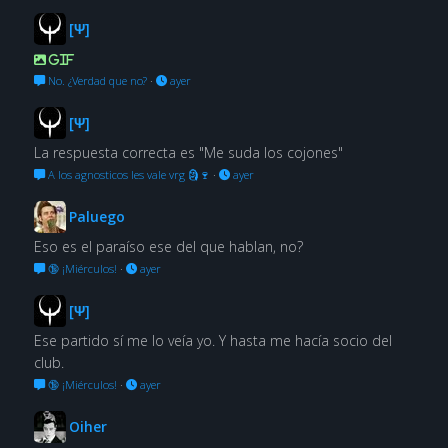
[Ψ]
GIF
No. ¿Verdad que no?
·
ayer
[Ψ]
La respuesta correcta es "Me suda los cojones"
A los agnosticos les vale vrg 🗿🍷
·
ayer
Paluego
Eso es el paraíso ese del que hablan, no?
🔞 ¡Miérculos!
·
ayer
[Ψ]
Ese partido sí me lo veía yo. Y hasta me hacía socio del
club.
🔞 ¡Miérculos!
·
ayer
Oiher