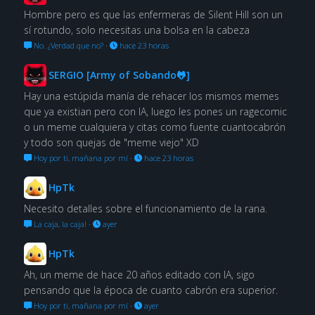
Hombre pero es que las enfermeras de Silent Hill son un
sí rotundo, solo necesitas una bolsa en la cabeza
No. ¿Verdad que no?
·
hace 23 horas
SERGIO [Army of Sobando🐸]
Hay una estúpida manía de rehacer los mismos memes
que ya existian pero con IA, luego les pones un ragecomic
o un meme cualquiera y citas como fuente cuantocabrón
y todo son quejas de "meme viejo" XD
Hoy por ti, mañana por mí
·
hace 23 horas
HpTk
Necesito detalles sobre el funcionamiento de la rana.
La caja, la caja!
·
ayer
HpTk
Ah, un meme de hace 20 años editado con IA, sigo
pensando que la época de cuanto cabrón era superior.
Hoy por ti, mañana por mí
·
ayer