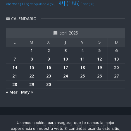
[Ψ]
(586)
Viernes
(116)
Yanquilandia
(59)
Épico
(59)
📅 CALENDARIO
abril 2025
L
M
X
J
V
S
D
1
2
3
4
5
6
7
8
9
10
11
12
13
14
15
16
17
18
19
20
21
22
23
24
25
26
27
28
29
30
« Mar
May »
Usamos cookies para asegurar que te damos la mejor
esquizofr.enia © 2026. All Rights Reserved.
experiencia en nuestra web. Si continúas usando este sitio,