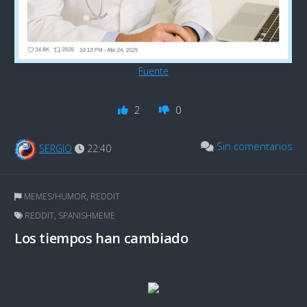
Fuente
2
0
Sin comentarios
SERGIO
22:40
MEMES/HUMOR
,
REDDIT
REDDIT
,
SPANISHMEME
Los tiempos han cambiado