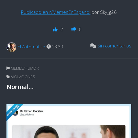
Publicado en r/MemesEnEspanol
por Sky_g26
2
0
Sin comentarios
El Automático
23:30
MEMES/HUMOR
VIOLACIONES
Normal…