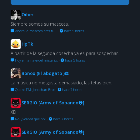
Oiher
Siempre somos su mascota.
Ahora la mascota eres tú…
·
hace 5 horas
HpTk
A partir de la segunda cosecha ya es para sospechar.
Hoy en la nave del misterio:
·
hace 5 horas
Bonox (El abogato )⚖
La música no me gusta demasiado, las tetas bien.
Quake FM: Jonathan Bree
·
hace 7 horas
SERGIO [Army of Sobando🐸]
XD
No. ¿Verdad que no?
·
hace 7 horas
SERGIO [Army of Sobando🐸]