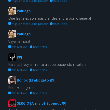
¿Alguien sabe qué ha pasado?
·
hace 2 días
Paluego
Que las teles son más grandes ahora por lo general
¿Alguien sabe qué ha pasado?
·
hace 2 días
Paluego
Vaya hembra!
Mia Malkova
·
hace 2 días
[Ψ]
Para qué voy a miar tu alcoba pudiendo miarte a tí.
Mia Malkova
·
hace 2 días
Bonox (El abogato )⚖
Pedazo mujerona.
Mia Malkova
·
hace 2 días
SERGIO [Army of Sobando🐸]