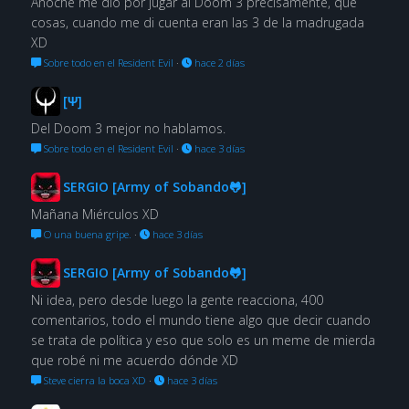
Anoche me dio por jugar al Doom 3 precisamente, qué
cosas, cuando me di cuenta eran las 3 de la madrugada
XD
Sobre todo en el Resident Evil
·
hace 2 días
[Ψ]
Del Doom 3 mejor no hablamos.
Sobre todo en el Resident Evil
·
hace 3 días
SERGIO [Army of Sobando🐸]
Mañana Miérculos XD
O una buena gripe.
·
hace 3 días
SERGIO [Army of Sobando🐸]
Ni idea, pero desde luego la gente reacciona, 400
comentarios, todo el mundo tiene algo que decir cuando
se trata de política y eso que solo es un meme de mierda
que robé ni me acuerdo dónde XD
Steve cierra la boca XD
·
hace 3 días