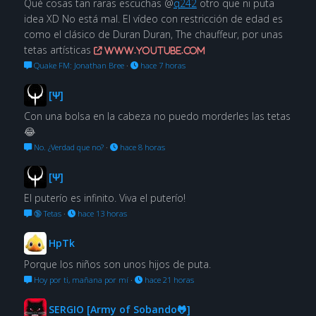
Qué cosas tan raras escuchas @
q242
otro que ni puta
idea XD No está mal. El vídeo con restricción de edad es
como el clásico de Duran Duran, The chauffeur, por unas
tetas artísticas
www.youtube.com
Quake FM: Jonathan Bree
·
hace 7 horas
[Ψ]
Con una bolsa en la cabeza no puedo morderles las tetas
😂
No. ¿Verdad que no?
·
hace 8 horas
[Ψ]
El puterío es infinito. Viva el puterío!
🔞 Tetas
·
hace 13 horas
HpTk
Porque los niños son unos hijos de puta.
Hoy por ti, mañana por mí
·
hace 21 horas
SERGIO [Army of Sobando🐸]