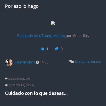
Por eso lo hago
Publicado en r/SpanishMeme
por Memeillos
1
0
Sin comentarios
El Automático
16:30
MEMES/HUMOR
DESEOS
,
EX
,
GENIO
Cuidado con lo que deseas…