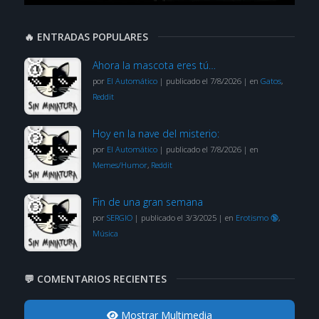
🔥 ENTRADAS POPULARES
Ahora la mascota eres tú…
por
El Automático
|
publicado el 7/8/2026
|
en
Gatos
,
Reddit
Hoy en la nave del misterio:
por
El Automático
|
publicado el 7/8/2026
|
en
Memes/Humor
,
Reddit
Fin de una gran semana
por
SERGIO
|
publicado el 3/3/2025
|
en
Erotismo 🔞
,
Música
💬 COMENTARIOS RECIENTES
Mostrar Multimedia