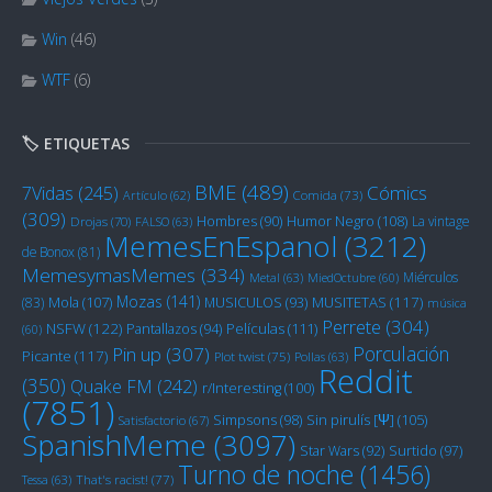
Win
(46)
WTF
(6)
🏷️ ETIQUETAS
BME
(489)
Cómics
7Vidas
(245)
Artículo
(62)
Comida
(73)
(309)
Humor Negro
(108)
Hombres
(90)
La vintage
Drojas
(70)
FALSO
(63)
MemesEnEspanol
(3212)
de Bonox
(81)
MemesymasMemes
(334)
Miérculos
Metal
(63)
MiedOctubre
(60)
Mozas
(141)
Mola
(107)
MUSITETAS
(117)
(83)
MUSICULOS
(93)
música
Perrete
(304)
NSFW
(122)
Películas
(111)
Pantallazos
(94)
(60)
Porculación
Pin up
(307)
Picante
(117)
Plot twist
(75)
Pollas
(63)
Reddit
(350)
Quake FM
(242)
r/Interesting
(100)
(7851)
Sin pirulís [Ψ]
(105)
Simpsons
(98)
Satisfactorio
(67)
SpanishMeme
(3097)
Star Wars
(92)
Surtido
(97)
Turno de noche
(1456)
Tessa
(63)
That's racist!
(77)