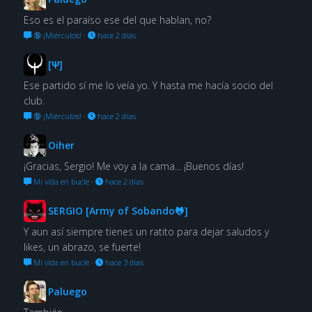
Eso es el paraíso ese del que hablan, no?
🔞 ¡Miérculos!
·
hace 2 días
[Ψ]
Ese partido sí me lo veía yo. Y hasta me hacía socio del
club.
🔞 ¡Miérculos!
·
hace 2 días
Oiher
¡Gracias, Sergio! Me voy a la cama... ¡Buenos días!
Mi vida en bucle
·
hace 2 días
SERGIO [Army of Sobando🐸]
Y aun así siempre tienes un ratito para dejar saludos y
likes, un abrazo, se fuerte!
Mi vida en bucle
·
hace 3 días
Paluego