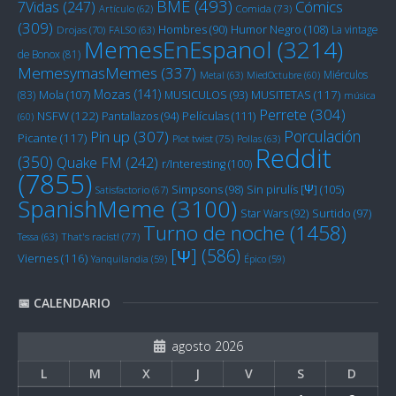
BME
(493)
Cómics
7Vidas
(247)
Artículo
(62)
Comida
(73)
(309)
Humor Negro
(108)
Hombres
(90)
La vintage
Drojas
(70)
FALSO
(63)
MemesEnEspanol
(3214)
de Bonox
(81)
MemesymasMemes
(337)
Miérculos
Metal
(63)
MiedOctubre
(60)
Mozas
(141)
Mola
(107)
MUSITETAS
(117)
(83)
MUSICULOS
(93)
música
Perrete
(304)
NSFW
(122)
Películas
(111)
Pantallazos
(94)
(60)
Porculación
Pin up
(307)
Picante
(117)
Plot twist
(75)
Pollas
(63)
Reddit
(350)
Quake FM
(242)
r/Interesting
(100)
(7855)
Sin pirulís [Ψ]
(105)
Simpsons
(98)
Satisfactorio
(67)
SpanishMeme
(3100)
Star Wars
(92)
Surtido
(97)
Turno de noche
(1458)
Tessa
(63)
That's racist!
(77)
[Ψ]
(586)
Viernes
(116)
Yanquilandia
(59)
Épico
(59)
📅 CALENDARIO
agosto 2026
L
M
X
J
V
S
D