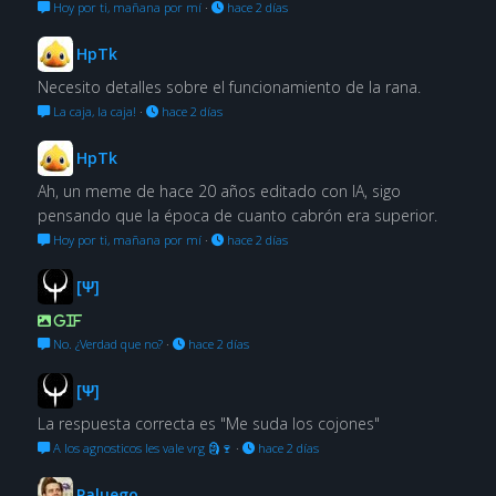
Hoy por ti, mañana por mí
·
hace 2 días
HpTk
Necesito detalles sobre el funcionamiento de la rana.
La caja, la caja!
·
hace 2 días
HpTk
Ah, un meme de hace 20 años editado con IA, sigo
pensando que la época de cuanto cabrón era superior.
Hoy por ti, mañana por mí
·
hace 2 días
[Ψ]
GIF
No. ¿Verdad que no?
·
hace 2 días
[Ψ]
La respuesta correcta es "Me suda los cojones"
A los agnosticos les vale vrg 🗿🍷
·
hace 2 días
Paluego