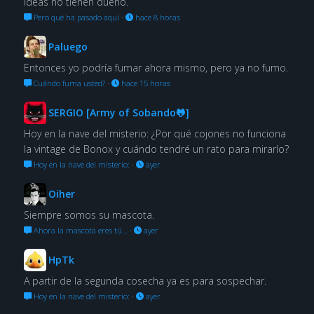
ideas no tienen dueño.
Pero qué ha pasado aquí
·
hace 8 horas
Paluego
Entonces yo podría fumar ahora mismo, pero ya no fumo.
Cuándo fuma usted?
·
hace 15 horas
SERGIO [Army of Sobando🐸]
Hoy en la nave del misterio: ¿Por qué cojones no funciona
la vintage de Bonox y cuándo tendré un rato para mirarlo?
Hoy en la nave del misterio:
·
ayer
Oiher
Siempre somos su mascota.
Ahora la mascota eres tú…
·
ayer
HpTk
A partir de la segunda cosecha ya es para sospechar.
Hoy en la nave del misterio:
·
ayer