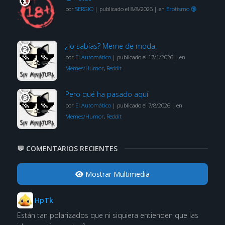
por
SERGIO
|
publicado el 8/8/2026
|
en
Erotismo 🔞
¿lo sabías? Meme de moda.
por
El Automático
|
publicado el 17/1/2026
|
en
Memes/Humor
,
Reddit
Pero qué ha pasado aquí
por
El Automático
|
publicado el 7/8/2026
|
en
Memes/Humor
,
Reddit
💬 COMENTARIOS RECIENTES
Mostrar Multimedia
HpTk
Están tan polarizados que ni siquiera entienden que las