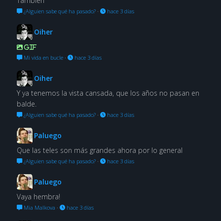
También
¿Alguien sabe qué ha pasado?
·
hace 3 días
Oiher
GIF
Mi vida en bucle
·
hace 3 días
Oiher
Y ya tenemos la vista cansada, que los años no pasan en
balde.
¿Alguien sabe qué ha pasado?
·
hace 3 días
Paluego
Que las teles son más grandes ahora por lo general
¿Alguien sabe qué ha pasado?
·
hace 3 días
Paluego
Vaya hembra!
Mia Malkova
·
hace 3 días