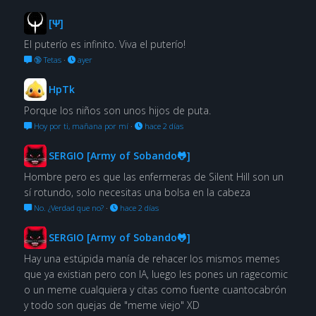
[Ψ]
El puterío es infinito. Viva el puterío!
🔞 Tetas
·
ayer
HpTk
Porque los niños son unos hijos de puta.
Hoy por ti, mañana por mí
·
hace 2 días
SERGIO [Army of Sobando🐸]
Hombre pero es que las enfermeras de Silent Hill son un
sí rotundo, solo necesitas una bolsa en la cabeza
No. ¿Verdad que no?
·
hace 2 días
SERGIO [Army of Sobando🐸]
Hay una estúpida manía de rehacer los mismos memes
que ya existian pero con IA, luego les pones un ragecomic
o un meme cualquiera y citas como fuente cuantocabrón
y todo son quejas de "meme viejo" XD