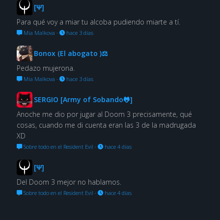
[Ψ]
Para qué voy a miar tu alcoba pudiendo miarte a tí.
Mia Malkova
·
hace 3 días
Bonox (El abogato )⚖
Pedazo mujerona.
Mia Malkova
·
hace 3 días
SERGIO [Army of Sobando🐸]
Anoche me dio por jugar al Doom 3 precisamente, qué
cosas, cuando me di cuenta eran las 3 de la madrugada
XD
Sobre todo en el Resident Evil
·
hace 4 días
[Ψ]
Del Doom 3 mejor no hablamos.
Sobre todo en el Resident Evil
·
hace 4 días