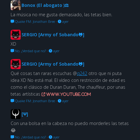
Bonox (El abogato )⚖
La música no me gusta demasiado, las tetas bien.
Quake FM: Jonathan Bree
·
ayer
SERGIO [Army of Sobando🐸]
XD
No. ¿Verdad que no?
·
ayer
SERGIO [Army of Sobando🐸]
Qué cosas tan raras escuchas @
q242
otro que ni puta
idea XD No está mal. El vídeo con restricción de edad es
como el clásico de Duran Duran, The chauffeur, por unas
tetas artísticas
www.youtube.com
Quake FM: Jonathan Bree
·
ayer
[Ψ]
Con una bolsa en la cabeza no puedo morderles las tetas
😂
No. ¿Verdad que no?
·
ayer