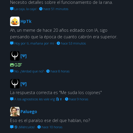
Necesito detalles sobre el funcionamiento de la rana.
La caja, la caja!
·
hace 51 minutos
HpTk
Ah, un meme de hace 20 años editado con IA, sigo
pensando que la época de cuanto cabrón era superior.
Hoy por ti, mañana por mí
·
hace 53 minutos
[Ψ]
GIF
No. ¿Verdad que no?
·
hace 8 horas
[Ψ]
La respuesta correcta es "Me suda los cojones"
A los agnosticos les vale vrg 🗿🍷
·
hace 9 horas
Paluego
Eso es el paraíso ese del que hablan, no?
🔞 ¡Miérculos!
·
hace 10 horas