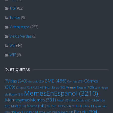
Troll
(82)
Tumor
(9)
Videojuegos
(257)
Viejos Verdes
(3)
Win
(46)
WTF
(6)
🏷️ ETIQUETAS
BME
(486)
Cómics
7Vidas
(243)
Artículo
(62)
Comida
(73)
(309)
Humor Negro
(108)
Hombres
(90)
La vintage
Drojas
(70)
FALSO
(63)
MemesEnEspanol
(3210)
de Bonox
(81)
MemesymasMemes
(331)
Miérculos
Metal
(63)
MiedOctubre
(60)
Mozas
(141)
Mola
(107)
MUSITETAS
(117)
(83)
MUSICULOS
(93)
música
Perrete
(304)
NSFW
(122)
Películas
(111)
Pantallazos
(94)
(60)