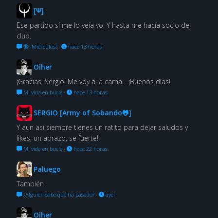
[Ψ]
Ese partido sí me lo veía yo. Y hasta me hacía socio del
club.
🔞 ¡Miérculos!
·
hace 13 horas
Oiher
¡Gracias, Sergio! Me voy a la cama... ¡Buenos días!
Mi vida en bucle
·
hace 13 horas
SERGIO [Army of Sobando🐸]
Y aun así siempre tienes un ratito para dejar saludos y
likes, un abrazo, se fuerte!
Mi vida en bucle
·
hace 22 horas
Paluego
También
¿Alguien sabe qué ha pasado?
·
ayer
Oiher