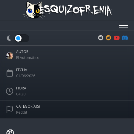
Skip
to
content
AUTOR
El Automático
FECHA
01/06/2026
HORA
04:30
CATEGORÍA(S)
Reddit
🤔