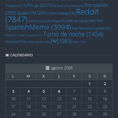
Porculación
Pin up
(307)
Picante
(117)
Plot twist
(75)
Pollas
(63)
Reddit
(350)
Quake FM
(241)
r/Interesting
(100)
(7847)
Sin pirulís [Ψ]
(105)
Simpsons
(98)
Satisfactorio
(67)
SpanishMeme
(3094)
Star Wars
(92)
Surtido
(97)
Turno de noche
(1454)
Tessa
(63)
That's racist!
(77)
[Ψ]
(585)
Viernes
(116)
Yanquilandia
(59)
Épico
(59)
📅 CALENDARIO
agosto 2026
L
M
X
J
V
S
D
1
2
3
4
5
6
7
8
9
10
11
12
13
14
15
16
17
18
19
20
21
22
23
24
25
26
27
28
29
30