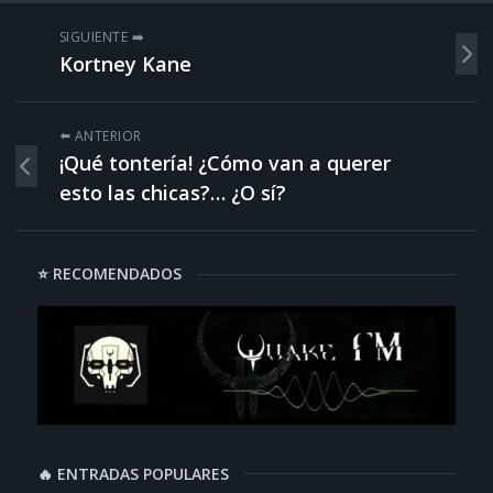
SIGUIENTE ➡️
Kortney Kane
⬅️ ANTERIOR
¡Qué tontería! ¿Cómo van a querer
esto las chicas?… ¿O sí?
⭐ RECOMENDADOS
🔥 ENTRADAS POPULARES