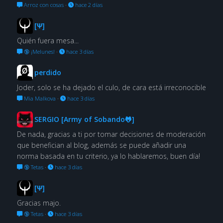
Arroz con cosas
·
hace 2 días
[Ψ]
Quién fuera mesa...
🔞 ¡Melunes!
·
hace 3 días
perdido
Joder, solo se ha dejado el culo, de cara está irreconocible
Mia Malkova
·
hace 3 días
SERGIO [Army of Sobando🐸]
De nada, gracias a ti por tomar decisiones de moderación
que benefician al blog, además se puede añadir una
norma basada en tu criterio, ya lo hablaremos, buen día!
🔞 Tetas
·
hace 3 días
[Ψ]
Gracias majo.
🔞 Tetas
·
hace 3 días