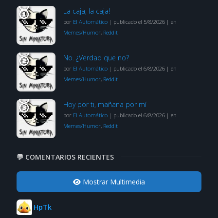
La caja, la caja!
por
El Automático
|
publicado el 5/8/2026
|
en
Memes/Humor
,
Reddit
No. ¿Verdad que no?
por
El Automático
|
publicado el 6/8/2026
|
en
Memes/Humor
,
Reddit
Hoy por ti, mañana por mí
por
El Automático
|
publicado el 6/8/2026
|
en
Memes/Humor
,
Reddit
💬 COMENTARIOS RECIENTES
Mostrar Multimedia
HpTk