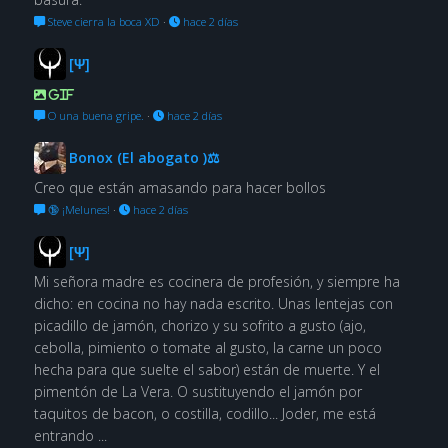
Steve cierra la boca XD
·
hace 2 días
[Ψ]
GIF
O una buena gripe.
·
hace 2 días
Bonox (El abogato )⚖
Creo que están amasando para hacer bollos
🔞 ¡Melunes!
·
hace 2 días
[Ψ]
Mi señora madre es cocinera de profesión, y siempre ha
dicho: en cocina no hay nada escrito. Unas lentejas con
picadillo de jamón, chorizo y su sofrito a gusto (ajo,
cebolla, pimiento o tomate al gusto, la carne un poco
hecha para que suelte el sabor) están de muerte. Y el
pimentón de La Vera. O sustituyendo el jamón por
taquitos de bacon, o costilla, codillo... Joder, me está
entrando ...