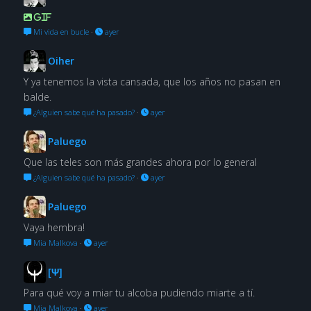
GIF
Mi vida en bucle
·
ayer
Oiher
Y ya tenemos la vista cansada, que los años no pasan en
balde.
¿Alguien sabe qué ha pasado?
·
ayer
Paluego
Que las teles son más grandes ahora por lo general
¿Alguien sabe qué ha pasado?
·
ayer
Paluego
Vaya hembra!
Mia Malkova
·
ayer
[Ψ]
Para qué voy a miar tu alcoba pudiendo miarte a tí.
Mia Malkova
·
ayer