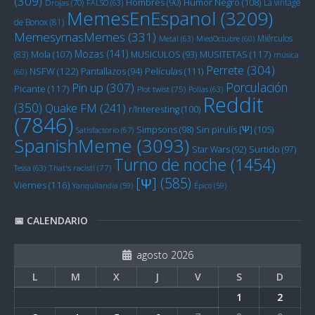
(309)
Humor Negro
(108)
Hombres
(90)
La vintage
Drojas
(70)
FALSO
(63)
MemesEnEspanol
(3209)
de Bonox
(81)
MemesymasMemes
(331)
Miérculos
Metal
(63)
MiedOctubre
(60)
Mozas
(141)
Mola
(107)
MUSITETAS
(117)
(83)
MUSICULOS
(93)
música
Perrete
(304)
NSFW
(122)
Películas
(111)
Pantallazos
(94)
(60)
Porculación
Pin up
(307)
Picante
(117)
Plot twist
(75)
Pollas
(63)
Reddit
(350)
Quake FM
(241)
r/Interesting
(100)
(7846)
Sin pirulís [Ψ]
(105)
Simpsons
(98)
Satisfactorio
(67)
SpanishMeme
(3093)
Star Wars
(92)
Surtido
(97)
Turno de noche
(1454)
Tessa
(63)
That's racist!
(77)
[Ψ]
(585)
Viernes
(116)
Yanquilandia
(59)
Épico
(59)
📅 CALENDARIO
agosto 2026
L
M
X
J
V
S
D
1
2