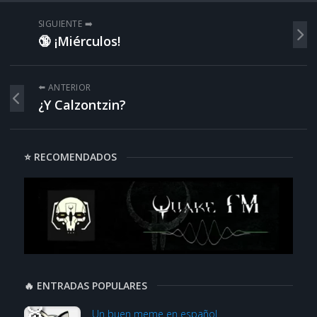
SIGUIENTE ➡️
🔞 ¡Miérculos!
⬅️ ANTERIOR
¿Y Calzontzin?
⭐ RECOMENDADOS
🔥 ENTRADAS POPULARES
Un buen meme en español