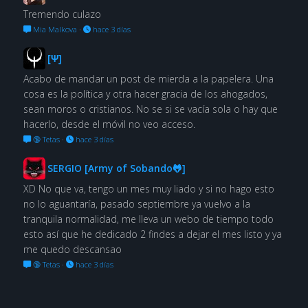
Tremendo culazo
Mia Malkova
·
hace 3 días
[Ψ]
Acabo de mandar un post de mierda a la papelera. Una
cosa es la política y otra hacer gracia de los ahogados,
sean moros o cristianos. No se si se vacía sola o hay que
hacerlo, desde el móvil no veo acceso.
🔞 Tetas
·
hace 3 días
SERGIO [Army of Sobando🐸]
XD No que va, tengo un mes muy liado y si no hago esto
no lo aguantaría, pasado septiembre ya vuelvo a la
tranquila normalidad, me lleva un webo de tiempo todo
esto así que he dedicado 2 findes a dejar el mes listo y ya
me quedo descansao
🔞 Tetas
·
hace 3 días