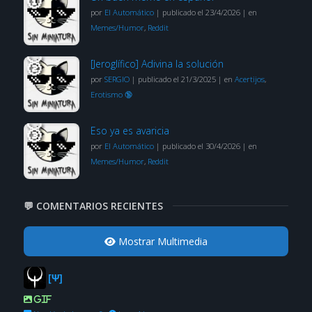
por
El Automático
|
publicado el 23/4/2026
|
en
Memes/Humor
,
Reddit
[Jeroglífico] Adivina la solución
por
SERGIO
|
publicado el 21/3/2025
|
en
Acertijos
,
Erotismo 🔞
Eso ya es avaricia
por
El Automático
|
publicado el 30/4/2026
|
en
Memes/Humor
,
Reddit
💬 COMENTARIOS RECIENTES
Mostrar Multimedia
[Ψ]
GIF