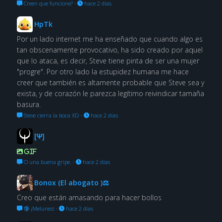
Creen que funcione?
·
hace 2 días
HpTk
Por un lado internet me ha enseñado que cuando algo es
tan obscenamente provocativo, ha sido creado por aquel
que lo ataca, es decir, Steve tiene pinta de ser una mujer
"progre". Por otro lado la estupidez humana me hace
creer que también es altamente probable que Steve sea y
exista, y de corazón le parezca legítimo reivindicar tamaña
basura.
Steve cierra la boca XD
·
hace 2 días
[Ψ]
GIF
O una buena gripe.
·
hace 2 días
Bonox (El abogato )⚖
Creo que están amasando para hacer bollos
🔞 ¡Melunes!
·
hace 2 días