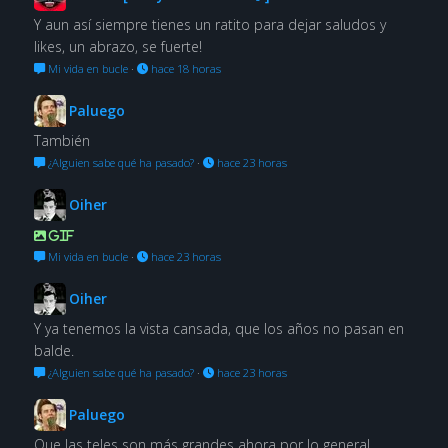
Y aun así siempre tienes un ratito para dejar saludos y
likes, un abrazo, se fuerte!
Mi vida en bucle
·
hace 18 horas
Paluego
También
¿Alguien sabe qué ha pasado?
·
hace 23 horas
Oiher
GIF
Mi vida en bucle
·
hace 23 horas
Oiher
Y ya tenemos la vista cansada, que los años no pasan en
balde.
¿Alguien sabe qué ha pasado?
·
hace 23 horas
Paluego
Que las teles son más grandes ahora por lo general