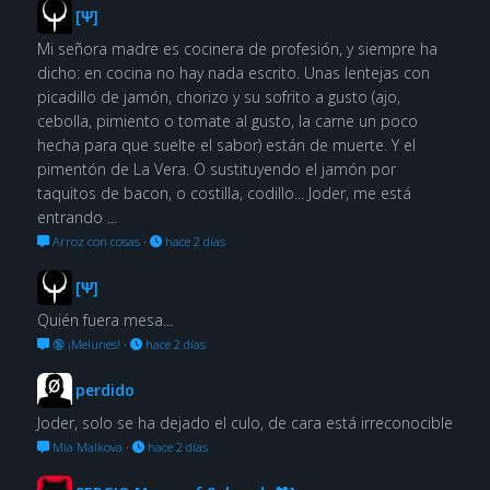
[Ψ]
Mi señora madre es cocinera de profesión, y siempre ha
dicho: en cocina no hay nada escrito. Unas lentejas con
picadillo de jamón, chorizo y su sofrito a gusto (ajo,
cebolla, pimiento o tomate al gusto, la carne un poco
hecha para que suelte el sabor) están de muerte. Y el
pimentón de La Vera. O sustituyendo el jamón por
taquitos de bacon, o costilla, codillo... Joder, me está
entrando ...
Arroz con cosas
·
hace 2 días
[Ψ]
Quién fuera mesa...
🔞 ¡Melunes!
·
hace 2 días
perdido
Joder, solo se ha dejado el culo, de cara está irreconocible
Mia Malkova
·
hace 2 días