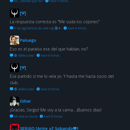
No. ¿Verdad que no?
·
hace 4 horas
[Ψ]
La respuesta correcta es "Me suda los cojones"
A los agnosticos les vale vrg 🗿🍷
·
hace 4 horas
Paluego
Eso es el paraíso ese del que hablan, no?
🔞 ¡Miérculos!
·
hace 6 horas
[Ψ]
Ese partido sí me lo veía yo. Y hasta me hacía socio del
club.
🔞 ¡Miérculos!
·
hace 9 horas
Oiher
¡Gracias, Sergio! Me voy a la cama... ¡Buenos días!
Mi vida en bucle
·
hace 9 horas
SERGIO [Army of Sobando🐸]