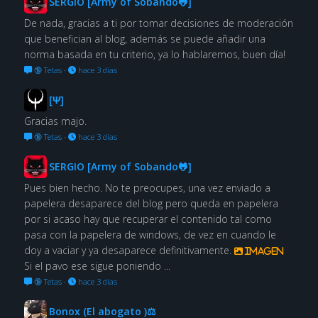
SERGIO [Army of Sobando🐸]
De nada, gracias a ti por tomar decisiones de moderación
que benefician al blog, además se puede añadir una
norma basada en tu criterio, ya lo hablaremos, buen día!
🔞 Tetas
·
hace 3 días
[Ψ]
Gracias majo.
🔞 Tetas
·
hace 3 días
SERGIO [Army of Sobando🐸]
Pues bien hecho. No te preocupes, una vez enviado a
papelera desaparece del blog pero queda en papelera
por si acaso hay que recuperar el contenido tal como
pasa con la papelera de windows, de vez en cuando le
doy a vaciar y ya desaparece definitivamente.
Imagen
Si el pavo ese sigue poniendo ...
🔞 Tetas
·
hace 3 días
Bonox (El abogato )⚖