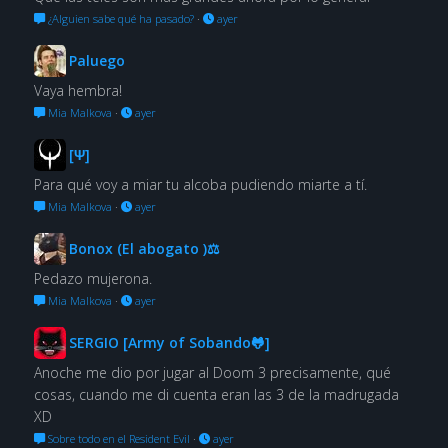
¿Alguien sabe qué ha pasado?
·
ayer
Paluego
Vaya hembra!
Mia Malkova
·
ayer
[Ψ]
Para qué voy a miar tu alcoba pudiendo miarte a tí.
Mia Malkova
·
ayer
Bonox (El abogato )⚖
Pedazo mujerona.
Mia Malkova
·
ayer
SERGIO [Army of Sobando🐸]
Anoche me dio por jugar al Doom 3 precisamente, qué
cosas, cuando me di cuenta eran las 3 de la madrugada
XD
Sobre todo en el Resident Evil
·
ayer