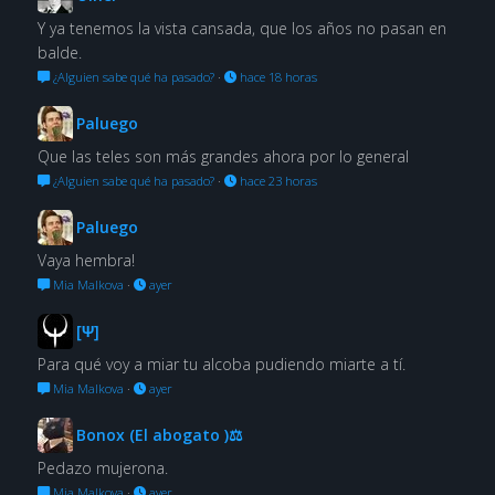
Y ya tenemos la vista cansada, que los años no pasan en
balde.
¿Alguien sabe qué ha pasado?
·
hace 18 horas
Paluego
Que las teles son más grandes ahora por lo general
¿Alguien sabe qué ha pasado?
·
hace 23 horas
Paluego
Vaya hembra!
Mia Malkova
·
ayer
[Ψ]
Para qué voy a miar tu alcoba pudiendo miarte a tí.
Mia Malkova
·
ayer
Bonox (El abogato )⚖
Pedazo mujerona.
Mia Malkova
·
ayer