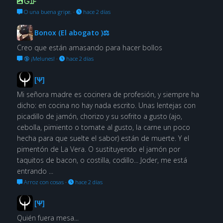
GIF
O una buena gripe.
·
hace 2 días
Bonox (El abogato )⚖
Creo que están amasando para hacer bollos
🔞 ¡Melunes!
·
hace 2 días
[Ψ]
Mi señora madre es cocinera de profesión, y siempre ha
dicho: en cocina no hay nada escrito. Unas lentejas con
picadillo de jamón, chorizo y su sofrito a gusto (ajo,
cebolla, pimiento o tomate al gusto, la carne un poco
hecha para que suelte el sabor) están de muerte. Y el
pimentón de La Vera. O sustituyendo el jamón por
taquitos de bacon, o costilla, codillo... Joder, me está
entrando ...
Arroz con cosas
·
hace 2 días
[Ψ]
Quién fuera mesa...