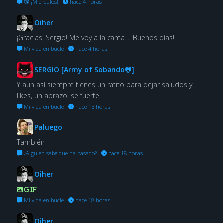
🔞 ¡Miérculos!
·
hace 4 horas
Oiher
¡Gracias, Sergio! Me voy a la cama... ¡Buenos días!
Mi vida en bucle
·
hace 4 horas
SERGIO [Army of Sobando🐸]
Y aun así siempre tienes un ratito para dejar saludos y
likes, un abrazo, se fuerte!
Mi vida en bucle
·
hace 13 horas
Paluego
También
¿Alguien sabe qué ha pasado?
·
hace 18 horas
Oiher
GIF
Mi vida en bucle
·
hace 18 horas
Oiher