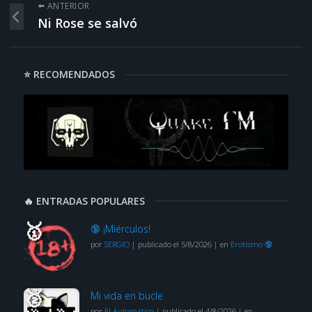
⬅️ ANTERIOR
Ni Rose se salvó
⭐ RECOMENDADOS
🔥 ENTRADAS POPULARES
🔞 ¡Miérculos!
por
SERGIO
|
publicado el 5/8/2026
|
en
Erotismo 🔞
Mi vida en bucle
por
El Automático
|
publicado el 4/8/2026
|
en