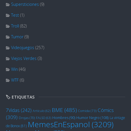
Supersticiones
(9)
Test
(1)
Troll
(82)
Tumor
(9)
Videojuegos
(257)
Viejos Verdes
(3)
Win
(46)
WTF
(6)
🏷️ ETIQUETAS
BME
(485)
Cómics
7Vidas
(242)
Artículo
(62)
Comida
(73)
(309)
Humor Negro
(108)
Hombres
(90)
La vintage
Drojas
(70)
FALSO
(63)
MemesEnEspanol
(3209)
de Bonox
(81)