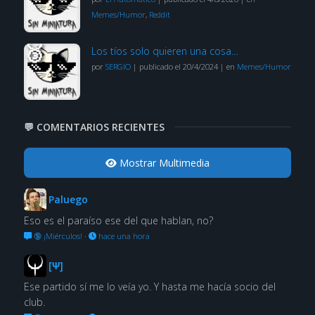
Memes/Humor
,
Reddit
Los tíos solo quieren una cosa…
por
SERGIO
|
publicado el 20/4/2024
|
en
Memes/Humor
💬 COMENTARIOS RECIENTES
Mostrar Multimedia
Paluego
Eso es el paraíso ese del que hablan, no?
🔞 ¡Miérculos!
·
hace una hora
[Ψ]
Ese partido sí me lo veía yo. Y hasta me hacía socio del
club.