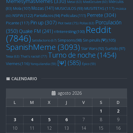
MemesymasMemes
(330)
Miérculos
Metal
(63)
MiedOctubre
(60)
Mozas
(141)
Mola
(107)
MUSITETAS
(117)
(83)
MUSICULOS
(93)
música
Perrete
(304)
NSFW
(122)
Películas
(111)
Pantallazos
(94)
(60)
Porculación
Pin up
(307)
Picante
(117)
Plot twist
(75)
Pollas
(63)
Reddit
(350)
Quake FM
(241)
r/Interesting
(100)
(7846)
Sin pirulís [Ψ]
(105)
Simpsons
(98)
Satisfactorio
(67)
SpanishMeme
(3093)
Star Wars
(92)
Surtido
(97)
Turno de noche
(1454)
Tessa
(63)
That's racist!
(77)
[Ψ]
(585)
Viernes
(116)
Yanquilandia
(59)
Épico
(59)
📅 CALENDARIO
agosto 2026
L
M
X
J
V
S
D
1
2
3
4
5
6
7
8
9
10
11
12
13
14
15
16