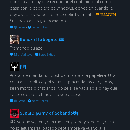
por si acaso hay que recuperar el contenido tal como
pasa con la papelera de windows, de vez en cuando le
doy a vaciar y ya desaparece definitivamente.
Imagen
Si el pavo ese sigue poniendo ...
🔞 Tetas
·
hace 3 días
Bonox (El abogato )⚖
Tremendo culazo
Mia Malkova
·
hace 3 días
[Ψ]
Acabo de mandar un post de mierda a la papelera. Una
cosa es la política y otra hacer gracia de los ahogados,
sean moros o cristianos. No se si se vacía sola o hay que
hacerlo, desde el móvil no veo acceso.
🔞 Tetas
·
hace 3 días
SERGIO [Army of Sobando🐸]
XD No que va, tengo un mes muy liado y si no hago esto
no lo aguantaría, pasado septiembre ya vuelvo a la