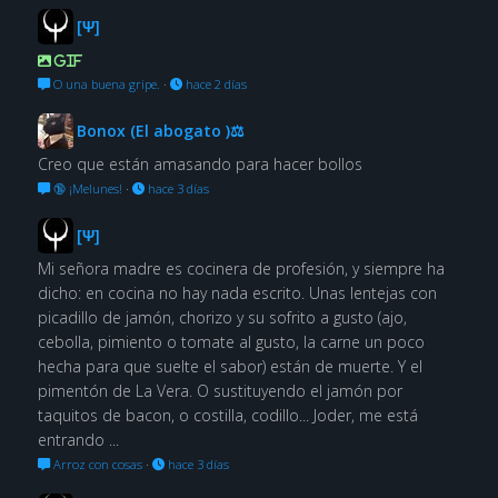
[Ψ]
GIF
O una buena gripe.
·
hace 2 días
Bonox (El abogato )⚖
Creo que están amasando para hacer bollos
🔞 ¡Melunes!
·
hace 3 días
[Ψ]
Mi señora madre es cocinera de profesión, y siempre ha
dicho: en cocina no hay nada escrito. Unas lentejas con
picadillo de jamón, chorizo y su sofrito a gusto (ajo,
cebolla, pimiento o tomate al gusto, la carne un poco
hecha para que suelte el sabor) están de muerte. Y el
pimentón de La Vera. O sustituyendo el jamón por
taquitos de bacon, o costilla, codillo... Joder, me está
entrando ...
Arroz con cosas
·
hace 3 días