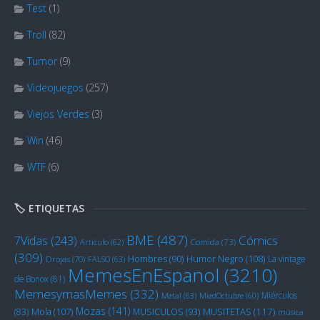
Test
(1)
Troll
(82)
Tumor
(9)
Videojuegos
(257)
Viejos Verdes
(3)
Win
(46)
WTF
(6)
🏷️ ETIQUETAS
BME
(487)
Cómics
7Vidas
(243)
Artículo
(62)
Comida
(73)
(309)
Humor Negro
(108)
Hombres
(90)
La vintage
Drojas
(70)
FALSO
(63)
MemesEnEspanol
(3210)
de Bonox
(81)
MemesymasMemes
(332)
Miérculos
Metal
(63)
MiedOctubre
(60)
Mozas
(141)
Mola
(107)
MUSITETAS
(117)
(83)
MUSICULOS
(93)
música