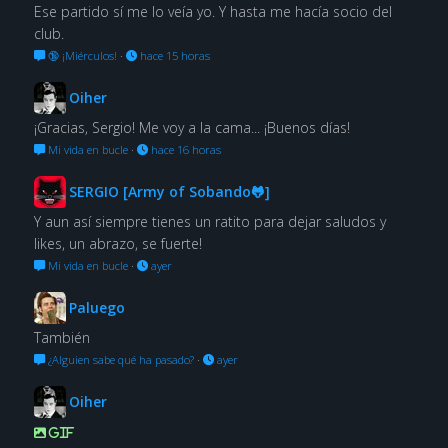
Ese partido sí me lo veía yo. Y hasta me hacía socio del
club.
🔞 ¡Miérculos!
·
hace 15 horas
Oiher
¡Gracias, Sergio! Me voy a la cama... ¡Buenos días!
Mi vida en bucle
·
hace 16 horas
SERGIO [Army of Sobando🐸]
Y aun así siempre tienes un ratito para dejar saludos y
likes, un abrazo, se fuerte!
Mi vida en bucle
·
ayer
Paluego
También
¿Alguien sabe qué ha pasado?
·
ayer
Oiher
GIF