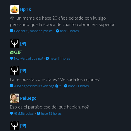
HpTk
Ah, un meme de hace 20 años editado con IA, sigo
pensando que la época de cuanto cabrón era superior.
Hoy por ti, mañana por mí
·
hace 3 horas
[Ψ]
GIF
No. ¿Verdad que no?
·
hace 11 horas
[Ψ]
La respuesta correcta es "Me suda los cojones"
A los agnosticos les vale vrg 🗿🍷
·
hace 11 horas
Paluego
Eso es el paraíso ese del que hablan, no?
🔞 ¡Miérculos!
·
hace 13 horas
[Ψ]