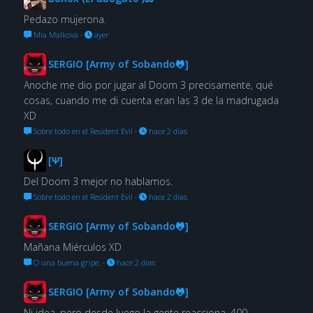
Pedazo mujerona.
Mia Malkova
·
ayer
SERGIO [Army of Sobando🐸]
Anoche me dio por jugar al Doom 3 precisamente, qué
cosas, cuando me di cuenta eran las 3 de la madrugada
XD
Sobre todo en el Resident Evil
·
hace 2 días
[Ψ]
Del Doom 3 mejor no hablamos.
Sobre todo en el Resident Evil
·
hace 2 días
SERGIO [Army of Sobando🐸]
Mañana Miérculos XD
O una buena gripe.
·
hace 2 días
SERGIO [Army of Sobando🐸]
Ni idea, pero desde luego la gente reacciona, 400