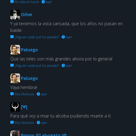
Mi vida en bucle
·
ayer
Oiher
Y ya tenemos la vista cansada, que los años no pasan en
balde.
¿Alguien sabe qué ha pasado?
·
ayer
Paluego
Que las teles son más grandes ahora por lo general
¿Alguien sabe qué ha pasado?
·
ayer
Paluego
Vaya hembra!
Mia Malkova
·
ayer
[Ψ]
Para qué voy a miar tu alcoba pudiendo miarte a tí.
Mia Malkova
·
ayer
Bonox (El abogato )⚖