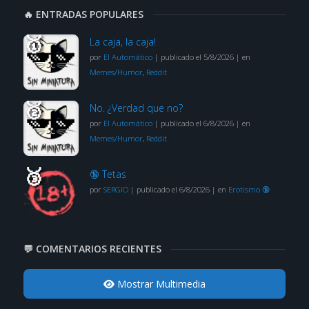
🔥 ENTRADAS POPULARES
La caja, la caja!
por
El Automático
|
publicado el 5/8/2026
|
en
Memes/Humor
,
Reddit
No. ¿Verdad que no?
por
El Automático
|
publicado el 6/8/2026
|
en
Memes/Humor
,
Reddit
🔞 Tetas
por
SERGIO
|
publicado el 6/8/2026
|
en
Erotismo 🔞
💬 COMENTARIOS RECIENTES
Mostrar Multimedia