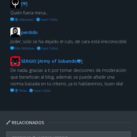
[Ψ]
Quién fuera mesa...
🔞 ¡Melunes!
·
hace 3 días
perdido
Joder, solo se ha dejado el culo, de cara está irreconocible
Mia Malkova
·
hace 3 días
SERGIO [Army of Sobando🐸]
De nada, gracias a ti por tomar decisiones de moderación
que benefician al blog, además se puede añadir una
norma basada en tu criterio, ya lo hablaremos, buen día!
🔞 Tetas
·
hace 3 días
🔗 RELACIONADOS