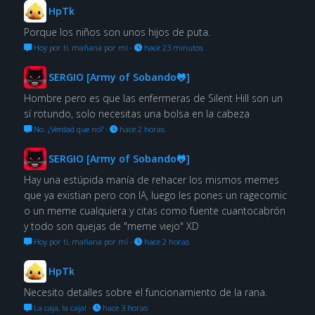
HpTk
Porque los niños son unos hijos de puta.
Hoy por ti, mañana por mí
·
hace 23 minutos
SERGIO [Army of Sobando🐸]
Hombre pero es que las enfermeras de Silent Hill son un
sí rotundo, solo necesitas una bolsa en la cabeza
No. ¿Verdad que no?
·
hace 2 horas
SERGIO [Army of Sobando🐸]
Hay una estúpida manía de rehacer los mismos memes
que ya existian pero con IA, luego les pones un ragecomic
o un meme cualquiera y citas como fuente cuantocabrón
y todo son quejas de "meme viejo" XD
Hoy por ti, mañana por mí
·
hace 2 horas
HpTk
Necesito detalles sobre el funcionamiento de la rana.
La caja, la caja!
·
hace 3 horas