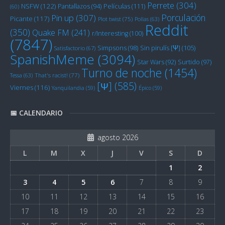
Perrete
(304)
NSFW
(122)
Películas
(111)
Pantallazos
(94)
(60)
Porculación
Pin up
(307)
Picante
(117)
Plot twist
(75)
Pollas
(63)
Reddit
(350)
Quake FM
(241)
r/Interesting
(100)
(7847)
Sin pirulís [Ψ]
(105)
Simpsons
(98)
Satisfactorio
(67)
SpanishMeme
(3094)
Star Wars
(92)
Surtido
(97)
Turno de noche
(1454)
Tessa
(63)
That's racist!
(77)
[Ψ]
(585)
Viernes
(116)
Yanquilandia
(59)
Épico
(59)
📅 CALENDARIO
agosto 2026
L
M
X
J
V
S
D
1
2
3
4
5
6
7
8
9
10
11
12
13
14
15
16
17
18
19
20
21
22
23