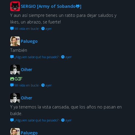
SERGIO [Army of Sobando🐸]
Y aun así siempre tienes un ratito para dejar saludos y
likes, un abrazo, se fuerte!
Mi vida en bucle
·
ayer
Paluego
También
¿Alguien sabe qué ha pasado?
·
ayer
Oiher
GIF
Mi vida en bucle
·
ayer
Oiher
Y ya tenemos la vista cansada, que los años no pasan en
balde.
¿Alguien sabe qué ha pasado?
·
ayer
Paluego