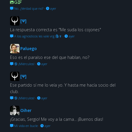
GIF
No. ¿Verdad que no?
·
ayer
[Ψ]
La respuesta correcta es "Me suda los cojones"
A los agnosticos les vale vrg 🗿🍷
·
ayer
Paluego
Eso es el paraíso ese del que hablan, no?
🔞 ¡Miérculos!
·
ayer
[Ψ]
Ese partido sí me lo veía yo. Y hasta me hacía socio del
club.
🔞 ¡Miérculos!
·
ayer
Oiher
¡Gracias, Sergio! Me voy a la cama... ¡Buenos días!
Mi vida en bucle
·
ayer