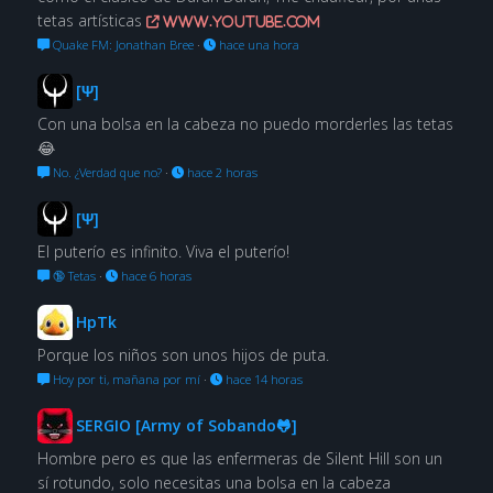
tetas artísticas
www.youtube.com
Quake FM: Jonathan Bree
·
hace una hora
[Ψ]
Con una bolsa en la cabeza no puedo morderles las tetas
😂
No. ¿Verdad que no?
·
hace 2 horas
[Ψ]
El puterío es infinito. Viva el puterío!
🔞 Tetas
·
hace 6 horas
HpTk
Porque los niños son unos hijos de puta.
Hoy por ti, mañana por mí
·
hace 14 horas
SERGIO [Army of Sobando🐸]
Hombre pero es que las enfermeras de Silent Hill son un
sí rotundo, solo necesitas una bolsa en la cabeza