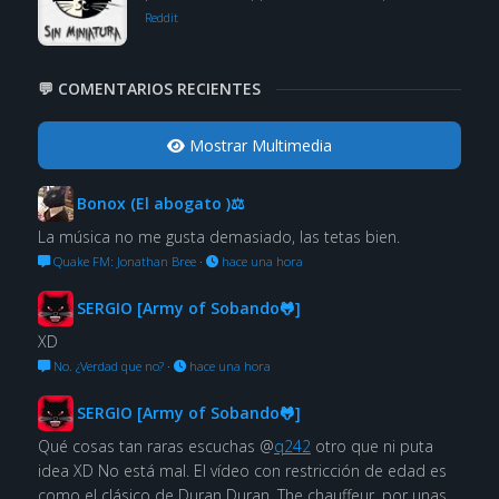
Reddit
💬 COMENTARIOS RECIENTES
Mostrar Multimedia
Bonox (El abogato )⚖
La música no me gusta demasiado, las tetas bien.
Quake FM: Jonathan Bree
·
hace una hora
SERGIO [Army of Sobando🐸]
XD
No. ¿Verdad que no?
·
hace una hora
SERGIO [Army of Sobando🐸]
Qué cosas tan raras escuchas @
q242
otro que ni puta
idea XD No está mal. El vídeo con restricción de edad es
como el clásico de Duran Duran, The chauffeur, por unas