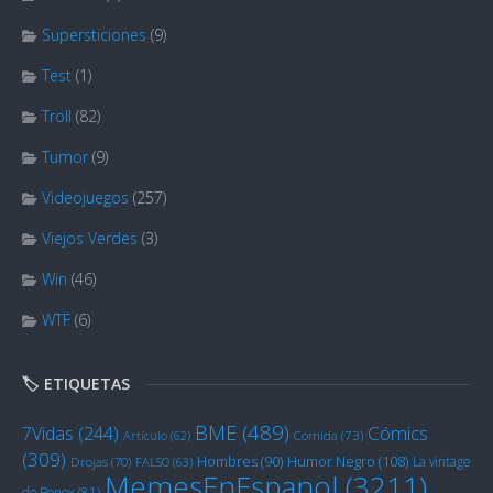
Supersticiones
(9)
Test
(1)
Troll
(82)
Tumor
(9)
Videojuegos
(257)
Viejos Verdes
(3)
Win
(46)
WTF
(6)
🏷️ ETIQUETAS
BME
(489)
Cómics
7Vidas
(244)
Artículo
(62)
Comida
(73)
(309)
Humor Negro
(108)
Hombres
(90)
La vintage
Drojas
(70)
FALSO
(63)
MemesEnEspanol
(3211)
de Bonox
(81)