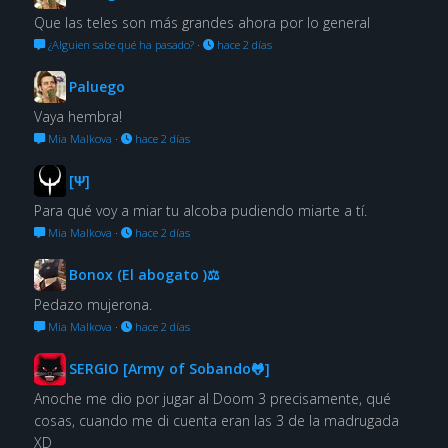
Que las teles son más grandes ahora por lo general
¿Alguien sabe qué ha pasado?
·
hace 2 días
Paluego
Vaya hembra!
Mia Malkova
·
hace 2 días
[Ψ]
Para qué voy a miar tu alcoba pudiendo miarte a tí.
Mia Malkova
·
hace 2 días
Bonox (El abogato )⚖
Pedazo mujerona.
Mia Malkova
·
hace 2 días
SERGIO [Army of Sobando🐸]
Anoche me dio por jugar al Doom 3 precisamente, qué
cosas, cuando me di cuenta eran las 3 de la madrugada
XD