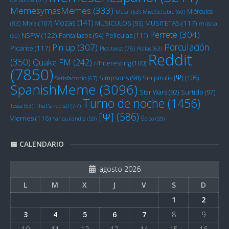
MemesymasMemes
(333)
Miérculos
Metal
(63)
MiedOctubre
(60)
Mozas
(141)
Mola
(107)
MUSITETAS
(117)
(83)
MUSICULOS
(93)
música
Perrete
(304)
NSFW
(122)
Películas
(111)
Pantallazos
(94)
(60)
Porculación
Pin up
(307)
Picante
(117)
Plot twist
(75)
Pollas
(63)
Reddit
(350)
Quake FM
(242)
r/Interesting
(100)
(7850)
Sin pirulís [Ψ]
(105)
Simpsons
(98)
Satisfactorio
(67)
SpanishMeme
(3096)
Star Wars
(92)
Surtido
(97)
Turno de noche
(1456)
Tessa
(63)
That's racist!
(77)
[Ψ]
(586)
Viernes
(116)
Yanquilandia
(59)
Épico
(59)
📅 CALENDARIO
agosto 2026
L
M
X
J
V
S
D
1
2
3
4
5
6
7
8
9