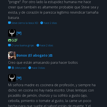
"progre". Por otro lado la estupidez humana me hace
creer que también es altamente probable que Steve sea y
exista, y de corazón le parezca legítimo reivindicar tamaña
basura.
Steve cierra la boca XD
·
hace 2 días
[Ψ]
GIF
O una buena gripe.
·
hace 2 días
Bonox (El abogato )⚖
Creo que están amasando para hacer bollos
🔞 ¡Melunes!
·
hace 3 días
[Ψ]
Mi señora madre es cocinera de profesión, y siempre ha
dicho: en cocina no hay nada escrito. Unas lentejas con
picadillo de jamón, chorizo y su sofrito a gusto (ajo,
cebolla, pimiento o tomate al gusto, la carne un poco
hecha para que suelte el sabor) están de muerte. Y el