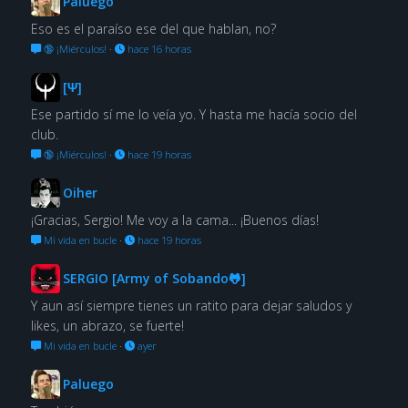
Paluego
Eso es el paraíso ese del que hablan, no?
🔞 ¡Miérculos!
·
hace 16 horas
[Ψ]
Ese partido sí me lo veía yo. Y hasta me hacía socio del
club.
🔞 ¡Miérculos!
·
hace 19 horas
Oiher
¡Gracias, Sergio! Me voy a la cama... ¡Buenos días!
Mi vida en bucle
·
hace 19 horas
SERGIO [Army of Sobando🐸]
Y aun así siempre tienes un ratito para dejar saludos y
likes, un abrazo, se fuerte!
Mi vida en bucle
·
ayer
Paluego