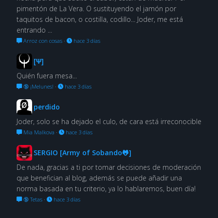
pimentón de La Vera. O sustituyendo el jamón por
taquitos de bacon, o costilla, codillo... Joder, me está
entrando ...
Arroz con cosas
·
hace 3 días
[Ψ]
Quién fuera mesa...
🔞 ¡Melunes!
·
hace 3 días
perdido
Joder, solo se ha dejado el culo, de cara está irreconocible
Mia Malkova
·
hace 3 días
SERGIO [Army of Sobando🐸]
De nada, gracias a ti por tomar decisiones de moderación
que benefician al blog, además se puede añadir una
norma basada en tu criterio, ya lo hablaremos, buen día!
🔞 Tetas
·
hace 3 días