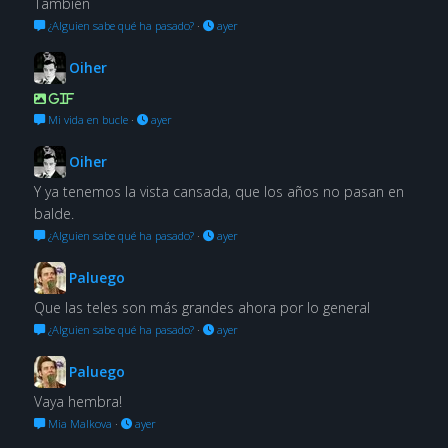
También
¿Alguien sabe qué ha pasado?
·
ayer
Oiher
GIF
Mi vida en bucle
·
ayer
Oiher
Y ya tenemos la vista cansada, que los años no pasan en
balde.
¿Alguien sabe qué ha pasado?
·
ayer
Paluego
Que las teles son más grandes ahora por lo general
¿Alguien sabe qué ha pasado?
·
ayer
Paluego
Vaya hembra!
Mia Malkova
·
ayer