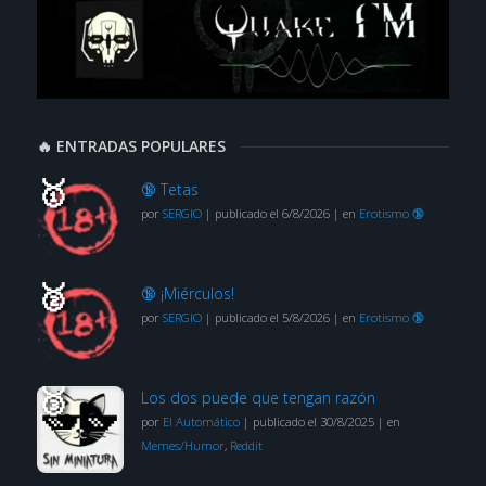
🔥 ENTRADAS POPULARES
🔞 Tetas
por
SERGIO
|
publicado el 6/8/2026
|
en
Erotismo 🔞
🔞 ¡Miérculos!
por
SERGIO
|
publicado el 5/8/2026
|
en
Erotismo 🔞
Los dos puede que tengan razón
por
El Automático
|
publicado el 30/8/2025
|
en
Memes/Humor
,
Reddit