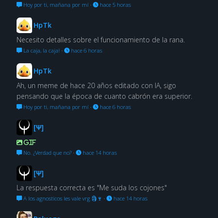
Hoy por ti, mañana por mí
·
hace 5 horas
HpTk
Necesito detalles sobre el funcionamiento de la rana.
La caja, la caja!
·
hace 6 horas
HpTk
Ah, un meme de hace 20 años editado con IA, sigo
pensando que la época de cuanto cabrón era superior.
Hoy por ti, mañana por mí
·
hace 6 horas
[Ψ]
GIF
No. ¿Verdad que no?
·
hace 14 horas
[Ψ]
La respuesta correcta es "Me suda los cojones"
A los agnosticos les vale vrg 🗿🍷
·
hace 14 horas