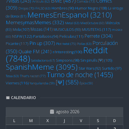
BME
(487)
Cómics
7Vidas
(243)
Artículo
(62)
Comida
(73)
(309)
Humor Negro
(108)
Hombres
(90)
La vintage
Drojas
(70)
FALSO
(63)
MemesEnEspanol
(3210)
de Bonox
(81)
MemesymasMemes
(332)
Miérculos
Metal
(63)
MiedOctubre
(60)
Mozas
(141)
Mola
(107)
MUSITETAS
(117)
(83)
MUSICULOS
(93)
música
Perrete
(304)
NSFW
(122)
Películas
(111)
Pantallazos
(94)
(60)
Porculación
Pin up
(307)
Picante
(117)
Plot twist
(75)
Pollas
(63)
Reddit
(350)
Quake FM
(241)
r/Interesting
(100)
(7848)
Sin pirulís [Ψ]
(105)
Simpsons
(98)
Satisfactorio
(67)
SpanishMeme
(3095)
Star Wars
(92)
Surtido
(97)
Turno de noche
(1455)
Tessa
(63)
That's racist!
(77)
[Ψ]
(585)
Viernes
(116)
Yanquilandia
(59)
Épico
(59)
📅 CALENDARIO
agosto 2026
L
M
X
J
V
S
D
1
2