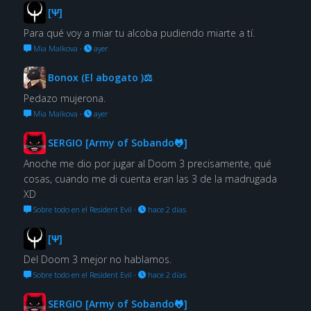
[Ψ]
Para qué voy a miar tu alcoba pudiendo miarte a tí.
Mia Malkova
·
ayer
Bonox (El abogato )⚖
Pedazo mujerona.
Mia Malkova
·
ayer
SERGIO [Army of Sobando🐸]
Anoche me dio por jugar al Doom 3 precisamente, qué
cosas, cuando me di cuenta eran las 3 de la madrugada
XD
Sobre todo en el Resident Evil
·
hace 2 días
[Ψ]
Del Doom 3 mejor no hablamos.
Sobre todo en el Resident Evil
·
hace 2 días
SERGIO [Army of Sobando🐸]