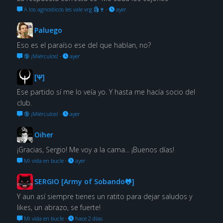
A los agnosticos les vale vrg 🗿🍷
·
ayer
Paluego
Eso es el paraíso ese del que hablan, no?
🔞 ¡Miérculos!
·
ayer
[Ψ]
Ese partido sí me lo veía yo. Y hasta me hacía socio del
club.
🔞 ¡Miérculos!
·
ayer
Oiher
¡Gracias, Sergio! Me voy a la cama... ¡Buenos días!
Mi vida en bucle
·
ayer
SERGIO [Army of Sobando🐸]
Y aun así siempre tienes un ratito para dejar saludos y
likes, un abrazo, se fuerte!
Mi vida en bucle
·
hace 2 días