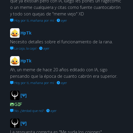
que ya existian pero con IA, luego les pones un ragecomic
o un meme cualquiera y citas como fuente cuantocabrón
y todo son quejas de "meme viejo" XD
Hoy por ti, mañana por mí
·
ayer
HpTk
Necesito detalles sobre el funcionamiento de la rana.
La caja, la caja!
·
ayer
HpTk
Ah, un meme de hace 20 años editado con IA, sigo
pensando que la época de cuanto cabrón era superior.
Hoy por ti, mañana por mí
·
ayer
[Ψ]
GIF
No. ¿Verdad que no?
·
ayer
[Ψ]
La respuesta correcta es "Me suda los cojones"