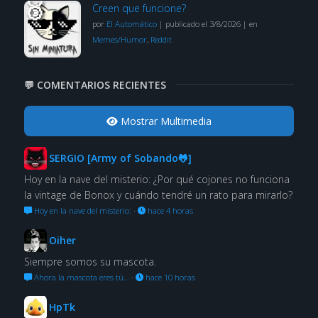
Creen que funcione?
por
El Automático
|
publicado el 3/8/2026
|
en
Memes/Humor
,
Reddit
💬 COMENTARIOS RECIENTES
Mostrar Multimedia
SERGIO [Army of Sobando🐸]
Hoy en la nave del misterio: ¿Por qué cojones no funciona
la vintage de Bonox y cuándo tendré un rato para mirarlo?
Hoy en la nave del misterio:
·
hace 4 horas
Oiher
Siempre somos su mascota.
Ahora la mascota eres tú…
·
hace 10 horas
HpTk