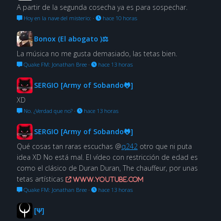
A partir de la segunda cosecha ya es para sospechar.
Hoy en la nave del misterio:
·
hace 10 horas
Bonox (El abogato )⚖
La música no me gusta demasiado, las tetas bien.
Quake FM: Jonathan Bree
·
hace 13 horas
SERGIO [Army of Sobando🐸]
XD
No. ¿Verdad que no?
·
hace 13 horas
SERGIO [Army of Sobando🐸]
Qué cosas tan raras escuchas @
q242
otro que ni puta
idea XD No está mal. El vídeo con restricción de edad es
como el clásico de Duran Duran, The chauffeur, por unas
tetas artísticas
www.youtube.com
Quake FM: Jonathan Bree
·
hace 13 horas
[Ψ]