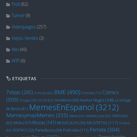
Troll
(82)
Tumor
(9)
Videojuegos
(257)
Viejos Verdes
(3)
Win
(46)
WTF
(6)
🏷️ ETIQUETAS
BME
(490)
Cómics
7Vidas
(245)
Artículo
(62)
Comida
(73)
(309)
Humor Negro
(108)
Hombres
(90)
La vintage
Drojas
(70)
FALSO
(63)
MemesEnEspanol
(3212)
de Bonox
(81)
MemesymasMemes
(335)
Miérculos
Metal
(63)
MiedOctubre
(60)
Mozas
(141)
Mola
(107)
MUSITETAS
(117)
(83)
MUSICULOS
(93)
música
Perrete
(304)
NSFW
(122)
Películas
(111)
Pantallazos
(94)
(60)
Porculación