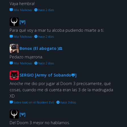
Vaya hembra!
Mia Malkova
·
hace 2 días
[Ψ]
Para qué voy a miar tu alcoba pudiendo miarte a tí.
Mia Malkova
·
hace 2 días
Bonox (El abogato )⚖
Pedazo mujerona.
Mia Malkova
·
hace 2 días
SERGIO [Army of Sobando🐸]
Anoche me dio por jugar al Doom 3 precisamente, qué
cosas, cuando me di cuenta eran las 3 de la madrugada
XD
Sobre todo en el Resident Evil
·
hace 3 días
[Ψ]
Del Doom 3 mejor no hablamos.