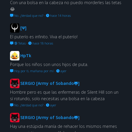
Con una bolsa en la cabeza no puedo morderles las tetas
😂
No. ¿Verdad que no?
·
hace 14 horas
[Ψ]
El puterío es infinito. Viva el puterío!
🔞 Tetas
·
hace 18 horas
HpTk
Porque los niños son unos hijos de puta.
Hoy por ti, mañana por mí
·
ayer
SERGIO [Army of Sobando🐸]
Hombre pero es que las enfermeras de Silent Hill son un
sí rotundo, solo necesitas una bolsa en la cabeza
No. ¿Verdad que no?
·
ayer
SERGIO [Army of Sobando🐸]
Hay una estúpida manía de rehacer los mismos memes