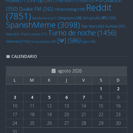
Pin up
(307)
Picante
(117)
Plot twist
(75)
Pollas
(63)
Reddit
(350)
Quake FM
(242)
r/Interesting
(100)
(7851)
Sin pirulís [Ψ]
(105)
Simpsons
(98)
Satisfactorio
(67)
SpanishMeme
(3098)
Star Wars
(92)
Surtido
(97)
Turno de noche
(1456)
Tessa
(63)
That's racist!
(77)
[Ψ]
(586)
Viernes
(116)
Yanquilandia
(59)
Épico
(59)
📅 CALENDARIO
agosto 2026
L
M
X
J
V
S
D
1
2
3
4
5
6
7
8
9
10
11
12
13
14
15
16
17
18
19
20
21
22
23
24
25
26
27
28
29
30
31