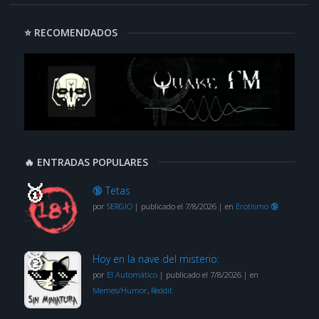
⭐ RECOMENDADOS
🔥 ENTRADAS POPULARES
🔞 Tetas
por
SERGIO
|
publicado el 7/8/2026
|
en
Erotismo 🔞
Hoy en la nave del misterio:
por
El Automático
|
publicado el 7/8/2026
|
en
Memes/Humor
,
Reddit