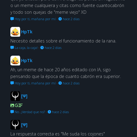
o un meme cualquiera y citas como fuente cuantocabrón
y todo son quejas de "meme viejo" XD
Hoy por ti, mañana por mí
·
hace 2 días
HpTk
Necesito detalles sobre el funcionamiento de la rana.
La caja, la caja!
·
hace 2 días
HpTk
Ah, un meme de hace 20 años editado con IA, sigo
pensando que la época de cuanto cabrón era superior.
Hoy por ti, mañana por mí
·
hace 2 días
[Ψ]
GIF
No. ¿Verdad que no?
·
hace 2 días
[Ψ]
La respuesta correcta es "Me suda los cojones"