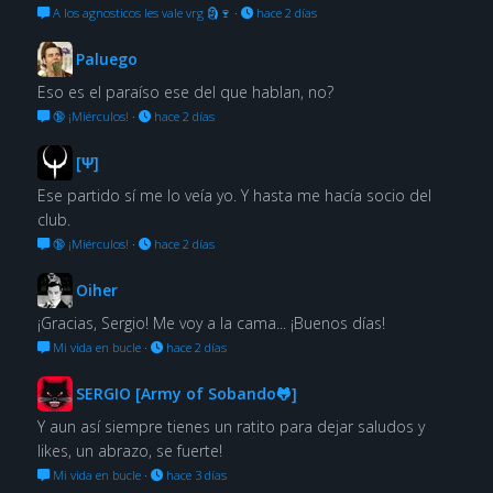
A los agnosticos les vale vrg 🗿🍷
·
hace 2 días
Paluego
Eso es el paraíso ese del que hablan, no?
🔞 ¡Miérculos!
·
hace 2 días
[Ψ]
Ese partido sí me lo veía yo. Y hasta me hacía socio del
club.
🔞 ¡Miérculos!
·
hace 2 días
Oiher
¡Gracias, Sergio! Me voy a la cama... ¡Buenos días!
Mi vida en bucle
·
hace 2 días
SERGIO [Army of Sobando🐸]
Y aun así siempre tienes un ratito para dejar saludos y
likes, un abrazo, se fuerte!
Mi vida en bucle
·
hace 3 días