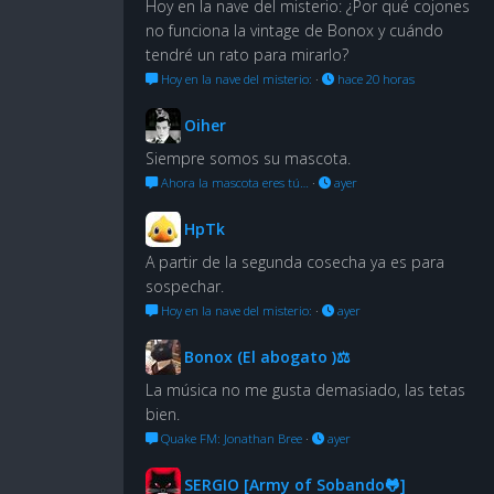
Hoy en la nave del misterio: ¿Por qué cojones
no funciona la vintage de Bonox y cuándo
tendré un rato para mirarlo?
Hoy en la nave del misterio:
·
hace 20 horas
Oiher
Siempre somos su mascota.
Ahora la mascota eres tú…
·
ayer
HpTk
A partir de la segunda cosecha ya es para
sospechar.
Hoy en la nave del misterio:
·
ayer
Bonox (El abogato )⚖
La música no me gusta demasiado, las tetas
bien.
Quake FM: Jonathan Bree
·
ayer
SERGIO [Army of Sobando🐸]