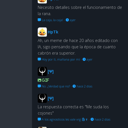
Necesito detalles sobre el funcionamiento de
la rana.
La caja, la caja!
·
ayer
HpTk
Ah, un meme de hace 20 años editado con
IA, sigo pensando que la época de cuanto
cabrón era superior.
Hoy por ti, mañana por mí
·
ayer
[Ψ]
GIF
No. ¿Verdad que no?
·
hace 2 días
[Ψ]
La respuesta correcta es "Me suda los
cojones"
A los agnosticos les vale vrg 🗿🍷
·
hace 2 días