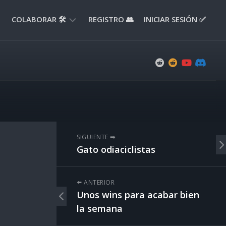
COLABORAR 🛠️
REGISTRO 👥
INICIAR SESIÓN ✅
ENVIAR
APORTE
📝
ENVIAR
REPORTE
🚧
SUGERENCIAS
SIGUIENTE ➡️
💡
Gato odiaciclistas
⬅️ ANTERIOR
Unos wins para acabar bien
la semana