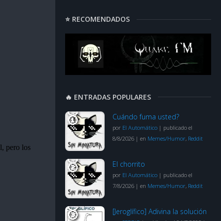
⭐ RECOMENDADOS
🔥 ENTRADAS POPULARES
Cuándo fuma usted?
por
El Automático
|
publicado el
8/8/2026
|
en
Memes/Humor
,
Reddit
El chorrito
por
El Automático
|
publicado el
7/8/2026
|
en
Memes/Humor
,
Reddit
[Jeroglífico] Adivina la solución