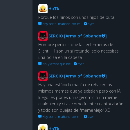
HpTk
Porque los niños son unos hijos de puta.
Hoy por ti, mañana por mí
·
ayer
SERGIO [Army of Sobando🐸]
Hombre pero es que las enfermeras de
Silent Hill son un sí rotundo, solo necesitas
una bolsa en la cabeza
No. ¿Verdad que no?
·
ayer
SERGIO [Army of Sobando🐸]
Hay una estúpida manía de rehacer los
mismos memes que ya existian pero con IA,
luego les pones un ragecomic o un meme
cualquiera y citas como fuente cuantocabrón
y todo son quejas de "meme viejo" XD
Hoy por ti, mañana por mí
·
ayer
HpTk