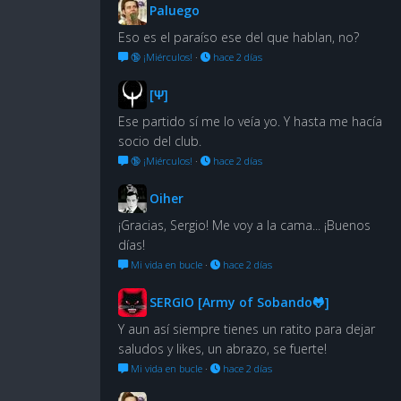
Paluego
Eso es el paraíso ese del que hablan, no?
🔞 ¡Miérculos!
·
hace 2 días
[Ψ]
Ese partido sí me lo veía yo. Y hasta me hacía
socio del club.
🔞 ¡Miérculos!
·
hace 2 días
Oiher
¡Gracias, Sergio! Me voy a la cama... ¡Buenos
días!
Mi vida en bucle
·
hace 2 días
SERGIO [Army of Sobando🐸]
Y aun así siempre tienes un ratito para dejar
saludos y likes, un abrazo, se fuerte!
Mi vida en bucle
·
hace 2 días