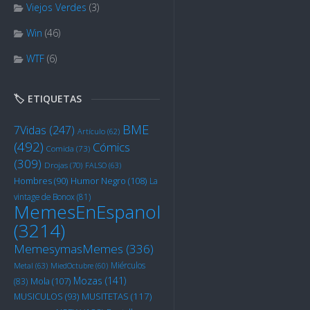
Viejos Verdes
(3)
Win
(46)
WTF
(6)
🏷️ ETIQUETAS
BME
7Vidas
(247)
Artículo
(62)
(492)
Cómics
Comida
(73)
(309)
Drojas
(70)
FALSO
(63)
Humor Negro
(108)
Hombres
(90)
La
vintage de Bonox
(81)
MemesEnEspanol
(3214)
MemesymasMemes
(336)
Miérculos
Metal
(63)
MiedOctubre
(60)
Mozas
(141)
Mola
(107)
(83)
MUSITETAS
(117)
MUSICULOS
(93)