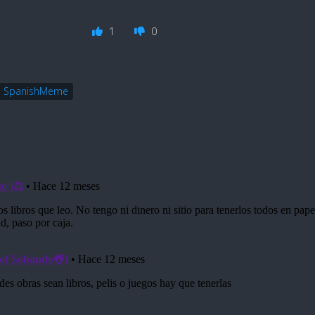
1
0
SpanishMeme