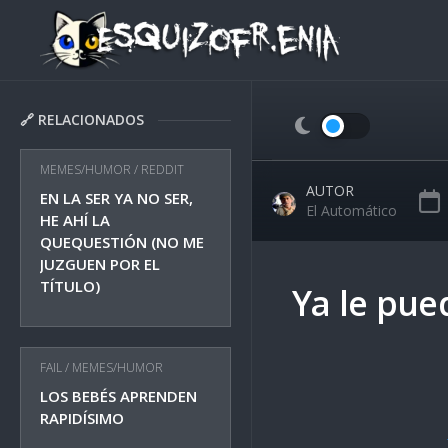
Skip
to
content
🔗 RELACIONADOS
MEMES/HUMOR
/
REDDIT
AUTOR
EN LA SER YA NO SER,
El Automático
HE AHÍ LA
QUEQUESTIÓN (NO ME
JUZGUEN POR EL
TÍTULO)
Ya le pue
FAIL
/
MEMES/HUMOR
LOS BEBÉS APRENDEN
RAPIDÍSIMO