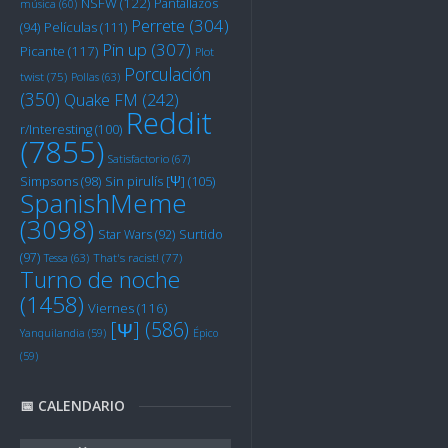
NSFW
(122)
Pantallazos
música
(60)
Perrete
(304)
Películas
(111)
(94)
Pin up
(307)
Picante
(117)
Plot
Porculación
twist
(75)
Pollas
(63)
(350)
Quake FM
(242)
Reddit
r/Interesting
(100)
(7855)
Satisfactorio
(67)
Sin pirulís [Ψ]
(105)
Simpsons
(98)
SpanishMeme
(3098)
Star Wars
(92)
Surtido
(97)
Tessa
(63)
That's racist!
(77)
Turno de noche
(1458)
Viernes
(116)
[Ψ]
(586)
Yanquilandia
(59)
Épico
(59)
📅 CALENDARIO