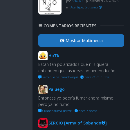
por
SERGIO
|
publicado el 24/7/2025
|
en
Acertijos
,
Erotismo 🔞
💬 COMENTARIOS RECIENTES
Mostrar Multimedia
HpTk
Están tan polarizados que ni siquiera
entienden que las ideas no tienen dueño.
Pero qué ha pasado aquí
·
hace 21 minutos
Paluego
Entonces yo podría fumar ahora mismo,
pero ya no fumo.
Cuándo fuma usted?
·
hace 7 horas
SERGIO [Army of Sobando🐸]