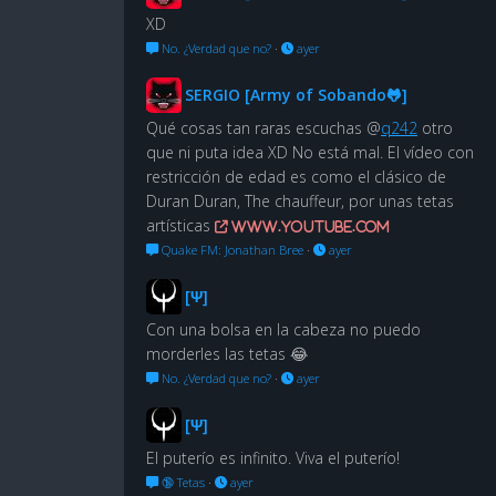
XD
No. ¿Verdad que no?
·
ayer
SERGIO [Army of Sobando🐸]
Qué cosas tan raras escuchas @
q242
otro
que ni puta idea XD No está mal. El vídeo con
restricción de edad es como el clásico de
Duran Duran, The chauffeur, por unas tetas
artísticas
www.youtube.com
Quake FM: Jonathan Bree
·
ayer
[Ψ]
Con una bolsa en la cabeza no puedo
morderles las tetas 😂
No. ¿Verdad que no?
·
ayer
[Ψ]
El puterío es infinito. Viva el puterío!
🔞 Tetas
·
ayer