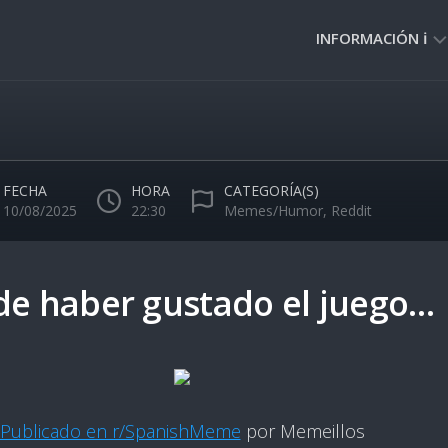
INFORMACIÓN ℹ️
PRIVACIDAD
🔒
NORMAS
DE
FECHA
HORA
CATEGORÍA(S)
USO
10/08/2025
22:30
Memes/Humor
,
Reddit
🚸
de haber gustado el juego…
Publicado en r/SpanishMeme
por Memeillos