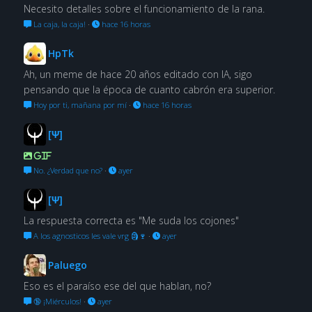
Necesito detalles sobre el funcionamiento de la rana.
La caja, la caja!
·
hace 16 horas
HpTk
Ah, un meme de hace 20 años editado con IA, sigo
pensando que la época de cuanto cabrón era superior.
Hoy por ti, mañana por mí
·
hace 16 horas
[Ψ]
GIF
No. ¿Verdad que no?
·
ayer
[Ψ]
La respuesta correcta es "Me suda los cojones"
A los agnosticos les vale vrg 🗿🍷
·
ayer
Paluego
Eso es el paraíso ese del que hablan, no?
🔞 ¡Miérculos!
·
ayer