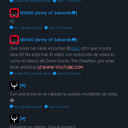
Quake FM: Jonathan Bree
·
hace 17 minutos
SERGIO [Army of Sobando🐸]
XD
No. ¿Verdad que no?
·
hace 19 minutos
SERGIO [Army of Sobando🐸]
Qué cosas tan raras escuchas @
q242
otro que ni puta
idea XD No está mal. El vídeo con restricción de edad es
como el clásico de Duran Duran, The chauffeur, por unas
tetas artísticas
www.youtube.com
Quake FM: Jonathan Bree
·
hace 20 minutos
[Ψ]
Con una bolsa en la cabeza no puedo morderles las tetas
😂
No. ¿Verdad que no?
·
hace una hora
[Ψ]
El puterío es infinito. Viva el puterío!