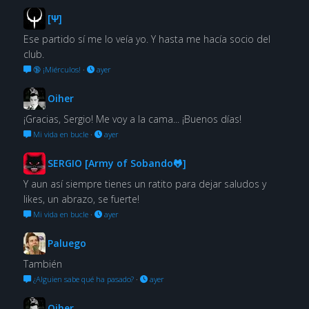
[Ψ]
Ese partido sí me lo veía yo. Y hasta me hacía socio del
club.
🔞 ¡Miérculos!
·
ayer
Oiher
¡Gracias, Sergio! Me voy a la cama... ¡Buenos días!
Mi vida en bucle
·
ayer
SERGIO [Army of Sobando🐸]
Y aun así siempre tienes un ratito para dejar saludos y
likes, un abrazo, se fuerte!
Mi vida en bucle
·
ayer
Paluego
También
¿Alguien sabe qué ha pasado?
·
ayer
Oiher