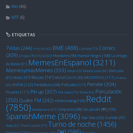
Win
(46)
WTF
(6)
🏷️ ETIQUETAS
BME
(488)
Cómics
7Vidas
(244)
Artículo
(62)
Comida
(73)
(309)
Humor Negro
(108)
Hombres
(90)
La vintage
Drojas
(70)
FALSO
(63)
MemesEnEspanol
(3211)
de Bonox
(81)
MemesymasMemes
(333)
Miérculos
Metal
(63)
MiedOctubre
(60)
Mozas
(141)
Mola
(107)
MUSITETAS
(117)
(83)
MUSICULOS
(93)
música
Perrete
(304)
NSFW
(122)
Películas
(111)
Pantallazos
(94)
(60)
Porculación
Pin up
(307)
Picante
(117)
Plot twist
(75)
Pollas
(63)
Reddit
(350)
Quake FM
(242)
r/Interesting
(100)
(7850)
Sin pirulís [Ψ]
(105)
Simpsons
(98)
Satisfactorio
(67)
SpanishMeme
(3096)
Star Wars
(92)
Surtido
(97)
Turno de noche
(1456)
Tessa
(63)
That's racist!
(77)
[Ψ]
(586)
Viernes
(116)
Yanquilandia
(59)
Épico
(59)