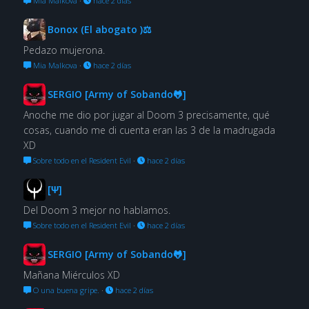
Mia Malkova
·
hace 2 días
Bonox (El abogato )⚖
Pedazo mujerona.
Mia Malkova
·
hace 2 días
SERGIO [Army of Sobando🐸]
Anoche me dio por jugar al Doom 3 precisamente, qué
cosas, cuando me di cuenta eran las 3 de la madrugada
XD
Sobre todo en el Resident Evil
·
hace 2 días
[Ψ]
Del Doom 3 mejor no hablamos.
Sobre todo en el Resident Evil
·
hace 2 días
SERGIO [Army of Sobando🐸]
Mañana Miérculos XD
O una buena gripe.
·
hace 2 días