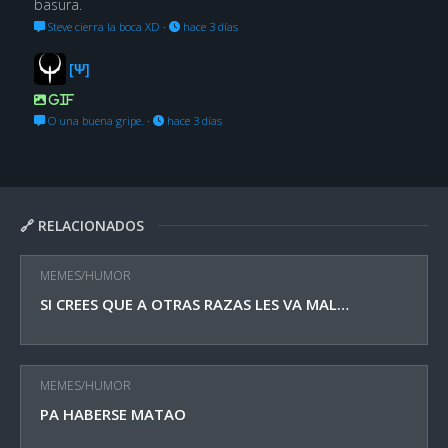
basura.
Steve cierra la boca XD
·
hace 3 días
[Ψ]
GIF
O una buena gripe.
·
hace 3 días
🔗 RELACIONADOS
MEMES/HUMOR
SI CREES QUE A OTRAS RAZAS LES VA MAL…
MEMES/HUMOR
PA HABERSE MATAO