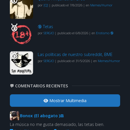
por
[Q]
|
publicado el 7/8/2026
|
en
Memes/Humor
🔞 Tetas
por
SERGIO
|
publicado el 6/8/2026
|
en
Erotismo 🔞
Las políticas de nuestro subreddit, BME
por
SERGIO
|
publicado el 31/5/2026
|
en
Memes/Humor
💬 COMENTARIOS RECIENTES
Mostrar Multimedia
Bonox (El abogato )⚖
La música no me gusta demasiado, las tetas bien.