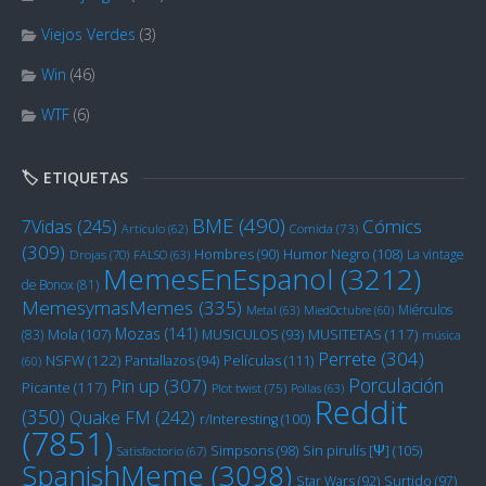
Viejos Verdes
(3)
Win
(46)
WTF
(6)
🏷️ ETIQUETAS
BME
(490)
Cómics
7Vidas
(245)
Artículo
(62)
Comida
(73)
(309)
Humor Negro
(108)
Hombres
(90)
La vintage
Drojas
(70)
FALSO
(63)
MemesEnEspanol
(3212)
de Bonox
(81)
MemesymasMemes
(335)
Miérculos
Metal
(63)
MiedOctubre
(60)
Mozas
(141)
Mola
(107)
MUSITETAS
(117)
(83)
MUSICULOS
(93)
música
Perrete
(304)
NSFW
(122)
Películas
(111)
Pantallazos
(94)
(60)
Porculación
Pin up
(307)
Picante
(117)
Plot twist
(75)
Pollas
(63)
Reddit
(350)
Quake FM
(242)
r/Interesting
(100)
(7851)
Sin pirulís [Ψ]
(105)
Simpsons
(98)
Satisfactorio
(67)
SpanishMeme
(3098)
Star Wars
(92)
Surtido
(97)