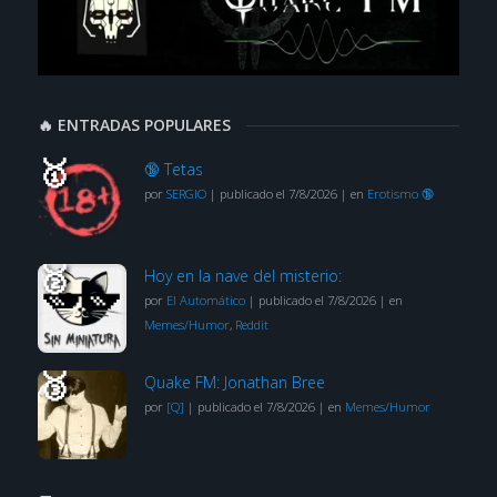
🔥 ENTRADAS POPULARES
🔞 Tetas
por
SERGIO
|
publicado el 7/8/2026
|
en
Erotismo 🔞
Hoy en la nave del misterio:
por
El Automático
|
publicado el 7/8/2026
|
en
Memes/Humor
,
Reddit
Quake FM: Jonathan Bree
por
[Q]
|
publicado el 7/8/2026
|
en
Memes/Humor