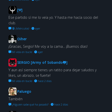
[Ψ]
Ese partido sí me lo veía yo. Y hasta me hacía socio del
club.
🔞 ¡Miérculos!
·
ayer
Oiher
¡Gracias, Sergio! Me voy a la cama... ¡Buenos días!
Mi vida en bucle
·
ayer
SERGIO [Army of Sobando🐸]
Y aun así siempre tienes un ratito para dejar saludos y
likes, un abrazo, se fuerte!
Mi vida en bucle
·
hace 2 días
Paluego
También
¿Alguien sabe qué ha pasado?
·
hace 2 días