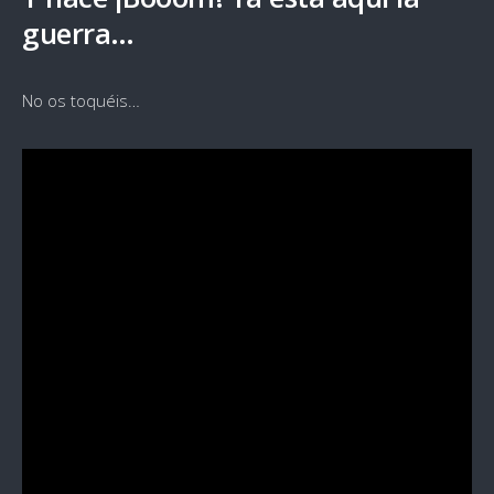
guerra…
No os toquéis…