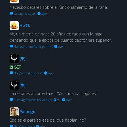
Necesito detalles sobre el funcionamiento de la rana.
La caja, la caja!
·
ayer
HpTk
Ah, un meme de hace 20 años editado con IA, sigo
pensando que la época de cuanto cabrón era superior.
Hoy por ti, mañana por mí
·
ayer
[Ψ]
GIF
No. ¿Verdad que no?
·
ayer
[Ψ]
La respuesta correcta es "Me suda los cojones"
A los agnosticos les vale vrg 🗿🍷
·
ayer
Paluego
Eso es el paraíso ese del que hablan, no?
🔞 ¡Miérculos!
·
ayer