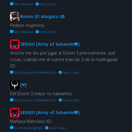
Mia Malkova
·
hace 2 días
Bonox (El abogato )⚖
Pedazo mujerona.
Mia Malkova
·
hace 2 días
SERGIO [Army of Sobando🐸]
Anoche me dio por jugar al Doom 3 precisamente, qué
cosas, cuando me di cuenta eran las 3 de la madrugada
XD
Sobre todo en el Resident Evil
·
hace 3 días
[Ψ]
Del Doom 3 mejor no hablamos.
Sobre todo en el Resident Evil
·
hace 3 días
SERGIO [Army of Sobando🐸]
Mañana Miérculos XD
O una buena gripe.
·
hace 3 días