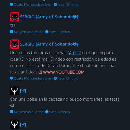
Quake FM: Jonathan Bree
·
hace 13 horas
SERGIO [Army of Sobando🐸]
XD
No. ¿Verdad que no?
·
hace 13 horas
SERGIO [Army of Sobando🐸]
Qué cosas tan raras escuchas @
q242
otro que ni puta
idea XD No está mal. El vídeo con restricción de edad es
como el clásico de Duran Duran, The chauffeur, por unas
tetas artísticas
www.youtube.com
Quake FM: Jonathan Bree
·
hace 13 horas
[Ψ]
Con una bolsa en la cabeza no puedo morderles las tetas
😂
No. ¿Verdad que no?
·
hace 14 horas
[Ψ]