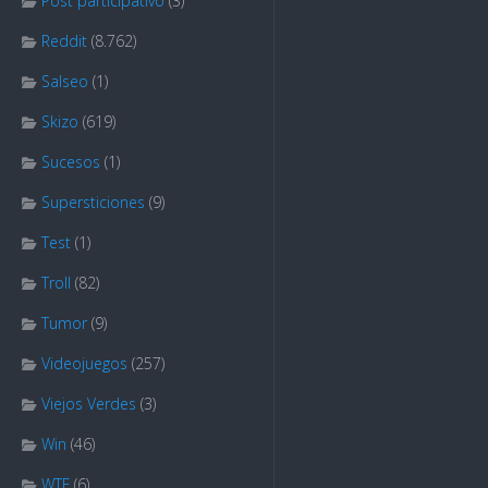
Post participativo
(3)
Reddit
(8.762)
Salseo
(1)
Skizo
(619)
Sucesos
(1)
Supersticiones
(9)
Test
(1)
Troll
(82)
Tumor
(9)
Videojuegos
(257)
Viejos Verdes
(3)
Win
(46)
WTF
(6)