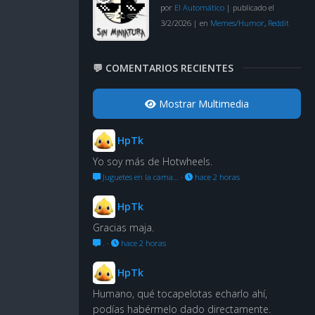
por
El Automático
|
publicado el
3/2/2026
|
en
Memes/Humor
,
Reddit
💬 COMENTARIOS RECIENTES
Mostrar Multimedia
HpTk
Yo soy más de Hotwheels.
Juguetes en la cama…
·
hace 2 horas
HpTk
Gracias maja.
.
·
hace 2 horas
HpTk
Humano, qué tocapelotas echarlo ahí,
podías habérmelo dado directamente.