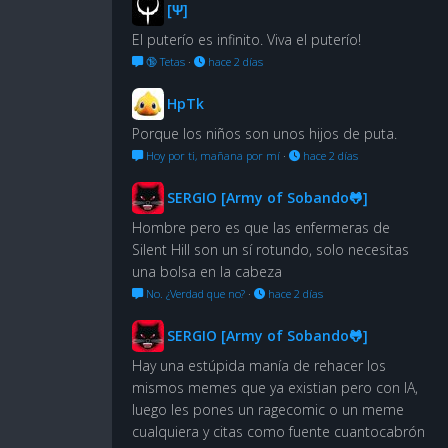
[Ψ]
El puterío es infinito. Viva el puterío!
🔞 Tetas
·
hace 2 días
HpTk
Porque los niños son unos hijos de puta.
Hoy por ti, mañana por mí
·
hace 2 días
SERGIO [Army of Sobando🐸]
Hombre pero es que las enfermeras de
Silent Hill son un sí rotundo, solo necesitas
una bolsa en la cabeza
No. ¿Verdad que no?
·
hace 2 días
SERGIO [Army of Sobando🐸]
Hay una estúpida manía de rehacer los
mismos memes que ya existian pero con IA,
luego les pones un ragecomic o un meme
cualquiera y citas como fuente cuantocabrón