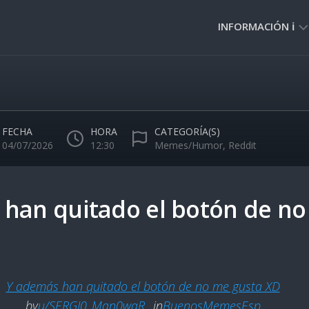
INFORMACIÓN ℹ️
PRIVACIDAD
🔒
NORMAS
DE
FECHA
HORA
CATEGORÍA(S)
USO
04/07/2026
12:30
Memes/Humor
,
Reddit
🚸
han quitado el botón de n
Y además han quitado el botón de no me gusta XD
by
u/SERGI0_Man0waR_
in
BuenosMemesEsp