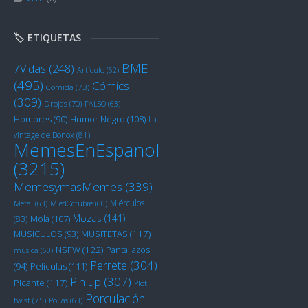
🏷️ ETIQUETAS
BME
7Vidas
(248)
Artículo
(62)
(495)
Cómics
Comida
(73)
(309)
Drojas
(70)
FALSO
(63)
Humor Negro
(108)
Hombres
(90)
La
vintage de Bonox
(81)
MemesEnEspanol
(3215)
MemesymasMemes
(339)
Miérculos
Metal
(63)
MiedOctubre
(60)
Mozas
(141)
Mola
(107)
(83)
MUSITETAS
(117)
MUSICULOS
(93)
NSFW
(122)
Pantallazos
música
(60)
Perrete
(304)
Películas
(111)
(94)
Pin up
(307)
Picante
(117)
Plot
Porculación
twist
(75)
Pollas
(63)