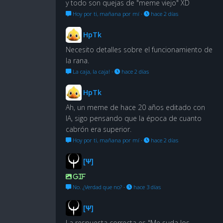
y todo son quejas de "meme viejo" XD
Hoy por ti, mañana por mí
·
hace 2 días
HpTk
Necesito detalles sobre el funcionamiento de
la rana.
La caja, la caja!
·
hace 2 días
HpTk
Ah, un meme de hace 20 años editado con
IA, sigo pensando que la época de cuanto
cabrón era superior.
Hoy por ti, mañana por mí
·
hace 2 días
[Ψ]
GIF
No. ¿Verdad que no?
·
hace 3 días
[Ψ]
La respuesta correcta es "Me suda los