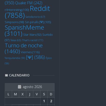
(350)
Quake FM
(242)
Reddit
r/Interesting
(100)
(7858)
Satisfactorio
(67)
Sin pirulís [Ψ]
(105)
Simpsons
(98)
SpanishMeme
(3101)
Star Wars
(92)
Surtido
(97)
Tessa
(63)
That's racist!
(77)
Turno de noche
(1460)
Viernes
(116)
[Ψ]
(586)
Yanquilandia
(59)
Épico
(59)
📅 CALENDARIO
agosto 2026
L
M
X
J
V
S
D
1
2