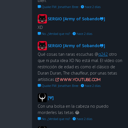
bien.
Quake FM: Jonathan Bree
·
hace 2 días
SERGIO [Army of Sobando🐸]
XD
No. ¿Verdad que no?
·
hace 2 días
SERGIO [Army of Sobando🐸]
Qué cosas tan raras escuchas @
q242
otro
que ni puta idea XD No está mal. El vídeo con
restricción de edad es como el clásico de
Duran Duran, The chauffeur, por unas tetas
artísticas
www.youtube.com
Quake FM: Jonathan Bree
·
hace 2 días
[Ψ]
Con una bolsa en la cabeza no puedo
morderles las tetas 😂
No. ¿Verdad que no?
·
hace 2 días