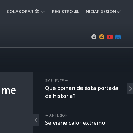
COLABORAR 🛠️
REGISTRO 👥
INICIAR SESIÓN ✅
ENVIAR
APORTE
📝
ENVIAR
REPORTE
🚧
SUGERENCIAS
SIGUIENTE ➡️
💡
o me
Que opinan de ésta portada
de historia?
⬅️ ANTERIOR
Se viene calor extremo