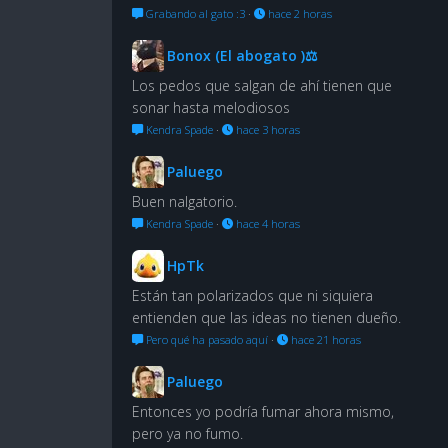
Grabando al gato :3
·
hace 2 horas
Bonox (El abogato )⚖
Los pedos que salgan de ahí tienen que
sonar hasta melodiosos
Kendra Spade
·
hace 3 horas
Paluego
Buen nalgatorio.
Kendra Spade
·
hace 4 horas
HpTk
Están tan polarizados que ni siquiera
entienden que las ideas no tienen dueño.
Pero qué ha pasado aquí
·
hace 21 horas
Paluego
Entonces yo podría fumar ahora mismo,
pero ya no fumo.