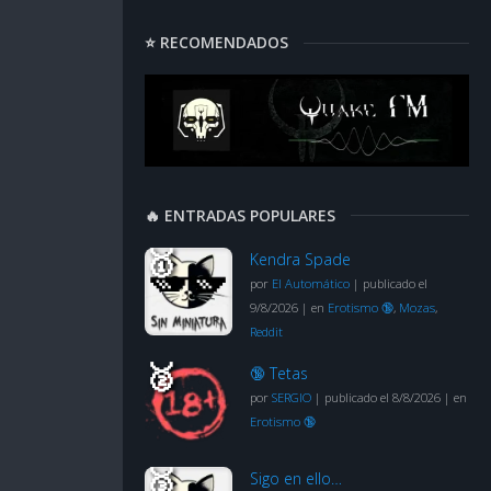
⭐ RECOMENDADOS
🔥 ENTRADAS POPULARES
Kendra Spade
por
El Automático
|
publicado el
9/8/2026
|
en
Erotismo 🔞
,
Mozas
,
Reddit
🔞 Tetas
por
SERGIO
|
publicado el 8/8/2026
|
en
Erotismo 🔞
Sigo en ello…