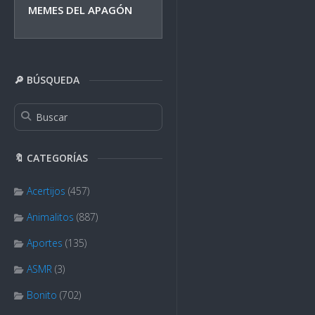
MEMES DEL APAGÓN
🔎 BÚSQUEDA
🔖 CATEGORÍAS
Acertijos
(457)
Animalitos
(887)
Aportes
(135)
ASMR
(3)
Bonito
(702)