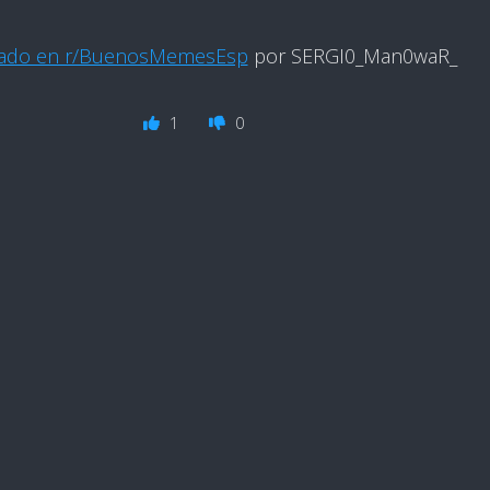
cado en r/BuenosMemesEsp
por SERGI0_Man0waR_
1
0