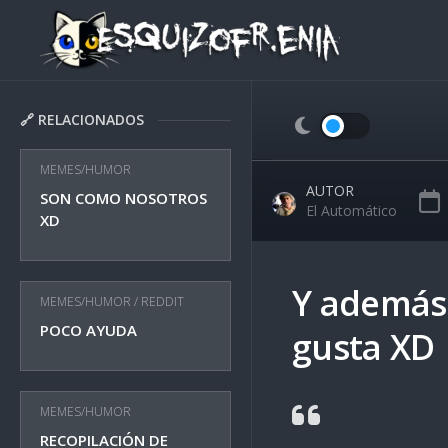
Skip
to
content
🔗 RELACIONADOS
MEMES/HUMOR
AUTOR
SON COMO NOSOTROS
El Automático
XD
Y además 
MEMES/HUMOR
/
REDDIT
POCO AYUDA
gusta XD
MEMES/HUMOR
RECOPILACIÓN DE