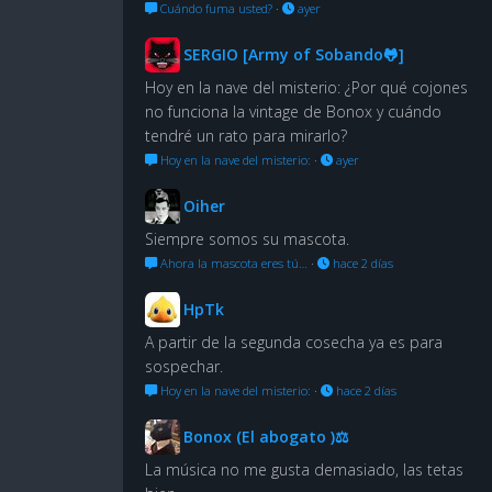
Cuándo fuma usted?
·
ayer
SERGIO [Army of Sobando🐸]
Hoy en la nave del misterio: ¿Por qué cojones
no funciona la vintage de Bonox y cuándo
tendré un rato para mirarlo?
Hoy en la nave del misterio:
·
ayer
Oiher
Siempre somos su mascota.
Ahora la mascota eres tú…
·
hace 2 días
HpTk
A partir de la segunda cosecha ya es para
sospechar.
Hoy en la nave del misterio:
·
hace 2 días
Bonox (El abogato )⚖
La música no me gusta demasiado, las tetas