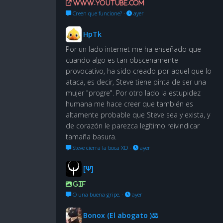
www.youtube.com
Creen que funcione?
·
ayer
HpTk
Por un lado internet me ha enseñado que
cuando algo es tan obscenamente
provocativo, ha sido creado por aquel que lo
ataca, es decir, Steve tiene pinta de ser una
mujer "progre". Por otro lado la estupidez
humana me hace creer que también es
altamente probable que Steve sea y exista, y
de corazón le parezca legítimo reivindicar
tamaña basura.
Steve cierra la boca XD
·
ayer
[Ψ]
GIF
O una buena gripe.
·
ayer
Bonox (El abogato )⚖