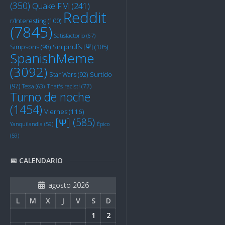
(350)
Quake FM
(241)
Reddit
r/Interesting
(100)
(7845)
Satisfactorio
(67)
Sin pirulís [Ψ]
(105)
Simpsons
(98)
SpanishMeme
(3092)
Star Wars
(92)
Surtido
(97)
Tessa
(63)
That's racist!
(77)
Turno de noche
(1454)
Viernes
(116)
[Ψ]
(585)
Yanquilandia
(59)
Épico
(59)
📅 CALENDARIO
agosto 2026
L
M
X
J
V
S
D
1
2