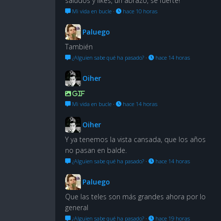
saludos y likes, un abrazo, se fuerte!
Mi vida en bucle
·
hace 10 horas
Paluego
También
¿Alguien sabe qué ha pasado?
·
hace 14 horas
Oiher
GIF
Mi vida en bucle
·
hace 14 horas
Oiher
Y ya tenemos la vista cansada, que los años
no pasan en balde.
¿Alguien sabe qué ha pasado?
·
hace 14 horas
Paluego
Que las teles son más grandes ahora por lo
general
¿Alguien sabe qué ha pasado?
·
hace 19 horas