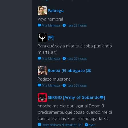
Paluego
Vaya hembra!
Mia Malkova
·
hace 22 horas
[Ψ]
Para qué voy a miar tu alcoba pudiendo
miarte a tí.
Mia Malkova
·
hace 22 horas
Bonox (El abogato )⚖
Pedazo mujerona.
Mia Malkova
·
hace 23 horas
SERGIO [Army of Sobando🐸]
Anoche me dio por jugar al Doom 3
precisamente, qué cosas, cuando me di
cuenta eran las 3 de la madrugada XD
Sobre todo en el Resident Evil
·
ayer