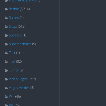
Post participativo
(3)
Reddit
(8.714)
Salseo
(1)
Skizo
(619)
Sucesos
(1)
Supersticiones
(9)
Test
(1)
Troll
(82)
Tumor
(9)
Videojuegos
(257)
Viejos Verdes
(3)
Win
(46)
WTF
(6)