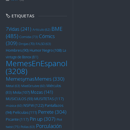
🏷️ ETIQUETAS
BME
7Vidas
(241)
Artículo
(62)
(485)
Cómics
Comida
(73)
(309)
Drojas
(70)
FALSO
(63)
Humor Negro
(108)
Hombres
(90)
La
vintage de Bonox
(81)
MemesEnEspanol
(3208)
MemesymasMemes
(330)
Miérculos
Metal
(63)
MiedOctubre
(60)
Mozas
(141)
Mola
(107)
(83)
MUSITETAS
(117)
MUSICULOS
(93)
NSFW
(122)
Pantallazos
música
(60)
Perrete
(304)
Películas
(111)
(94)
Pin up
(307)
Picante
(117)
Plot
Porculación
twist
(75)
Pollas
(63)