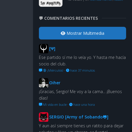
💬 COMENTARIOS RECIENTES
Mostrar Multimedia
[Ψ]
Ese partido sí me lo veía yo. Y hasta me hacía
socio del club.
🔞 ¡Miérculos!
·
hace 37 minutos
Oiher
¡Gracias, Sergio! Me voy a la cama... ¡Buenos
días!
Mi vida en bucle
·
hace una hora
SERGIO [Army of Sobando🐸]
Y aun así siempre tienes un ratito para dejar