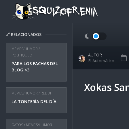
Skip
to
content
🔗 RELACIONADOS
MEMES/HUMOR
/
AUTOR
POLITIQUEO
El Automático
PARA LOS FACHAS DEL
BLOG <3
Xokas Sa
MEMES/HUMOR
/
REDDIT
LA TONTERÍA DEL DÍA
GATOS
/
MEMES/HUMOR