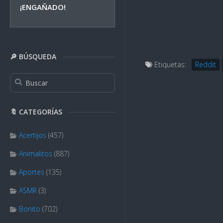
¡ENGAÑADO!
🔎 BÚSQUEDA
Etiquetas:
Reddit
🔖 CATEGORÍAS
Acertijos
(457)
Animalitos
(887)
Aportes
(135)
ASMR
(3)
Bonito
(702)