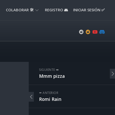
COLABORAR 🛠️
REGISTRO 👥
INICIAR SESIÓN ✅
ENVIAR
APORTE
📝
ENVIAR
REPORTE
🚧
SUGERENCIAS
SIGUIENTE ➡️
💡
Mmm pizza
⬅️ ANTERIOR
Romi Rain