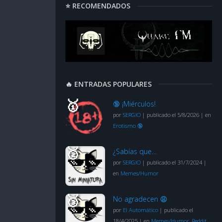
⭐ RECOMENDADOS
🔥 ENTRADAS POPULARES
🔞 ¡Miérculos!
por
SERGIO
|
publicado el 5/8/2026
|
en
Erotismo 🔞
¿Sabías que…
por
SERGIO
|
publicado el 31/7/2024
|
en
Memes/Humor
No agradecen 😩
por
El Automático
|
publicado el
18/4/2025
|
en
Memes/Humor
,
Reddit