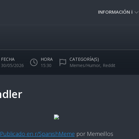
INFORMACIÓN ℹ️
PRIVACIDAD
🔒
NORMAS
DE
FECHA
HORA
CATEGORÍA(S)
USO
30/05/2026
15:30
Memes/Humor
,
Reddit
🚸
ndler
Publicado en r/SpanishMeme
por Memeillos