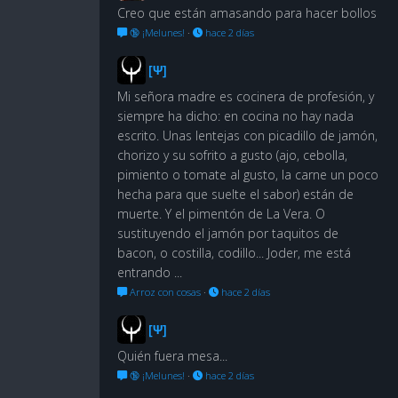
Creo que están amasando para hacer bollos
🔞 ¡Melunes!
·
hace 2 días
[Ψ]
Mi señora madre es cocinera de profesión, y
siempre ha dicho: en cocina no hay nada
escrito. Unas lentejas con picadillo de jamón,
chorizo y su sofrito a gusto (ajo, cebolla,
pimiento o tomate al gusto, la carne un poco
hecha para que suelte el sabor) están de
muerte. Y el pimentón de La Vera. O
sustituyendo el jamón por taquitos de
bacon, o costilla, codillo... Joder, me está
entrando ...
Arroz con cosas
·
hace 2 días
[Ψ]
Quién fuera mesa...
🔞 ¡Melunes!
·
hace 2 días