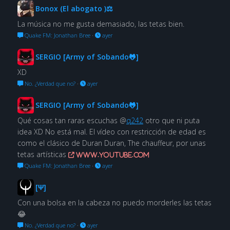
Bonox (El abogato )⚖
La música no me gusta demasiado, las tetas bien.
Quake FM: Jonathan Bree
·
ayer
SERGIO [Army of Sobando🐸]
XD
No. ¿Verdad que no?
·
ayer
SERGIO [Army of Sobando🐸]
Qué cosas tan raras escuchas @
q242
otro que ni puta
idea XD No está mal. El vídeo con restricción de edad es
como el clásico de Duran Duran, The chauffeur, por unas
tetas artísticas
www.youtube.com
Quake FM: Jonathan Bree
·
ayer
[Ψ]
Con una bolsa en la cabeza no puedo morderles las tetas
😂
No. ¿Verdad que no?
·
ayer