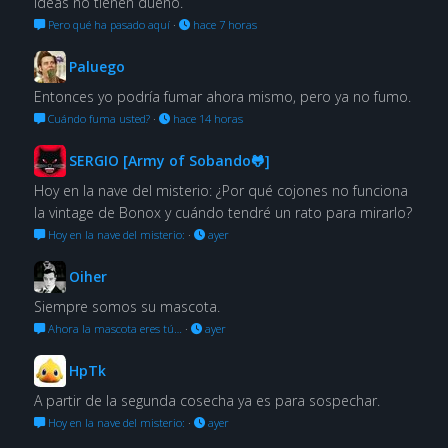
ideas no tienen dueño.
Pero qué ha pasado aquí
·
hace 7 horas
Paluego
Entonces yo podría fumar ahora mismo, pero ya no fumo.
Cuándo fuma usted?
·
hace 14 horas
SERGIO [Army of Sobando🐸]
Hoy en la nave del misterio: ¿Por qué cojones no funciona
la vintage de Bonox y cuándo tendré un rato para mirarlo?
Hoy en la nave del misterio:
·
ayer
Oiher
Siempre somos su mascota.
Ahora la mascota eres tú…
·
ayer
HpTk
A partir de la segunda cosecha ya es para sospechar.
Hoy en la nave del misterio:
·
ayer