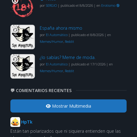
por
SERGIO
|
publicado el 8/8/2026
|
en
Erotismo 🔞
España ahora mismo
por
El Automático
|
publicado el 8/8/2026
|
en
Memes/Humor
,
Reddit
¿lo sabías? Meme de moda.
por
El Automático
|
publicado el 17/1/2026
|
en
Memes/Humor
,
Reddit
💬 COMENTARIOS RECIENTES
Mostrar Multimedia
HpTk
Están tan polarizados que ni siquiera entienden que las