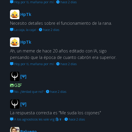
Hoy por ti, mañana por mí
·
hace 2 días
HpTk
Necesito detalles sobre el funcionamiento de la rana.
La caja, la caja!
·
hace 2 días
HpTk
Ah, un meme de hace 20 años editado con IA, sigo
pensando que la época de cuanto cabrón era superior.
Hoy por ti, mañana por mí
·
hace 2 días
[Ψ]
GIF
No. ¿Verdad que no?
·
hace 2 días
[Ψ]
La respuesta correcta es "Me suda los cojones"
A los agnosticos les vale vrg 🗿🍷
·
hace 2 días
Paluego