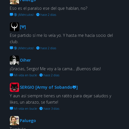
Eso es el paraíso ese del que hablan, no?
🔞 ¡Miérculos!
·
hace 2 días
[Ψ]
Ese partido sí me lo veía yo. Y hasta me hacía socio del
club.
🔞 ¡Miérculos!
·
hace 2 días
Oiher
¡Gracias, Sergio! Me voy a la cama... ¡Buenos días!
Mi vida en bucle
·
hace 2 días
SERGIO [Army of Sobando🐸]
Y aun así siempre tienes un ratito para dejar saludos y
likes, un abrazo, se fuerte!
Mi vida en bucle
·
hace 3 días
Paluego