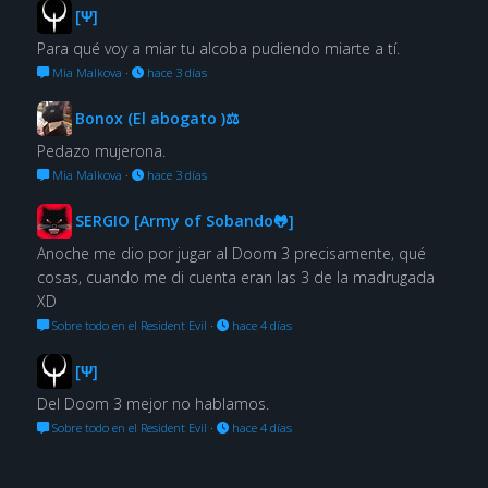
[Ψ]
Para qué voy a miar tu alcoba pudiendo miarte a tí.
Mia Malkova
·
hace 3 días
Bonox (El abogato )⚖
Pedazo mujerona.
Mia Malkova
·
hace 3 días
SERGIO [Army of Sobando🐸]
Anoche me dio por jugar al Doom 3 precisamente, qué
cosas, cuando me di cuenta eran las 3 de la madrugada
XD
Sobre todo en el Resident Evil
·
hace 4 días
[Ψ]
Del Doom 3 mejor no hablamos.
Sobre todo en el Resident Evil
·
hace 4 días