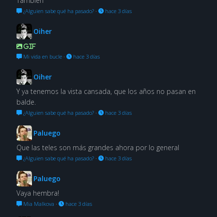
También
¿Alguien sabe qué ha pasado?
·
hace 3 días
Oiher
GIF
Mi vida en bucle
·
hace 3 días
Oiher
Y ya tenemos la vista cansada, que los años no pasan en
balde.
¿Alguien sabe qué ha pasado?
·
hace 3 días
Paluego
Que las teles son más grandes ahora por lo general
¿Alguien sabe qué ha pasado?
·
hace 3 días
Paluego
Vaya hembra!
Mia Malkova
·
hace 3 días