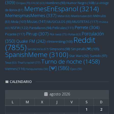
(309)
Humor Negro
(108)
Hombres
(90)
La vintage
Drojas
(70)
FALSO
(63)
MemesEnEspanol
(3214)
de Bonox
(81)
MemesymasMemes
(337)
Miérculos
Metal
(63)
MiedOctubre
(60)
Mozas
(141)
Mola
(107)
MUSITETAS
(117)
(83)
MUSICULOS
(93)
música
Perrete
(304)
NSFW
(122)
Películas
(111)
Pantallazos
(94)
(60)
Porculación
Pin up
(307)
Picante
(117)
Plot twist
(75)
Pollas
(63)
Reddit
(350)
Quake FM
(242)
r/Interesting
(100)
(7855)
Sin pirulís [Ψ]
(105)
Simpsons
(98)
Satisfactorio
(67)
SpanishMeme
(3100)
Star Wars
(92)
Surtido
(97)
Turno de noche
(1458)
Tessa
(63)
That's racist!
(77)
[Ψ]
(586)
Viernes
(116)
Yanquilandia
(59)
Épico
(59)
📅 CALENDARIO
agosto 2026
L
M
X
J
V
S
D
1
2