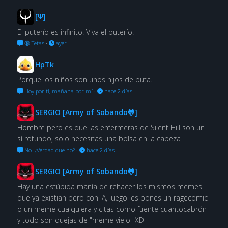
[Ψ]
El puterío es infinito. Viva el puterío!
🔞 Tetas
·
ayer
HpTk
Porque los niños son unos hijos de puta.
Hoy por ti, mañana por mí
·
hace 2 días
SERGIO [Army of Sobando🐸]
Hombre pero es que las enfermeras de Silent Hill son un
sí rotundo, solo necesitas una bolsa en la cabeza
No. ¿Verdad que no?
·
hace 2 días
SERGIO [Army of Sobando🐸]
Hay una estúpida manía de rehacer los mismos memes
que ya existian pero con IA, luego les pones un ragecomic
o un meme cualquiera y citas como fuente cuantocabrón
y todo son quejas de "meme viejo" XD