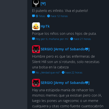
[Ψ]
El puterío es infinito. Viva el puterío!
🔞 Tetas
·
hace 12 horas
HpTk
Porque los niños son unos hijos de puta.
Hoy por ti, mañana por mí
·
hace 21 horas
SERGIO [Army of Sobando🐸]
Hombre pero es que las enfermeras de
Silent Hill son un sí rotundo, solo necesitas
una bolsa en la cabeza
No. ¿Verdad que no?
·
hace 22 horas
SERGIO [Army of Sobando🐸]
Hay una estúpida manía de rehacer los
mismos memes que ya existian pero con IA,
luego les pones un ragecomic o un meme
cualquiera y citas como fuente cuantocabrón