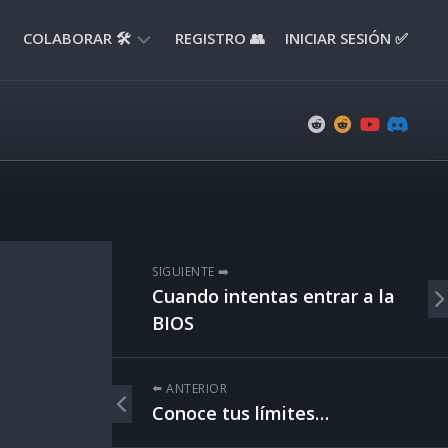
COLABORAR 🛠️
REGISTRO 👥
INICIAR SESIÓN ✅
ENVIAR
APORTE
📝
ENVIAR
REPORTE
🚧
SUGERENCIAS
SIGUIENTE ➡️
💡
Cuando intentas entrar a la
BIOS
⬅️ ANTERIOR
Conoce tus límites…