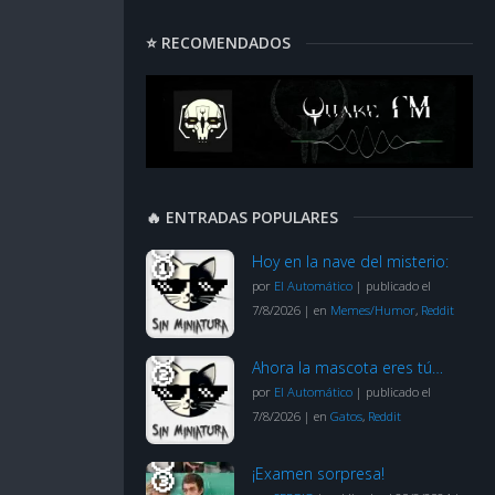
⭐ RECOMENDADOS
🔥 ENTRADAS POPULARES
Hoy en la nave del misterio:
por
El Automático
|
publicado el
7/8/2026
|
en
Memes/Humor
,
Reddit
Ahora la mascota eres tú…
por
El Automático
|
publicado el
7/8/2026
|
en
Gatos
,
Reddit
¡Examen sorpresa!