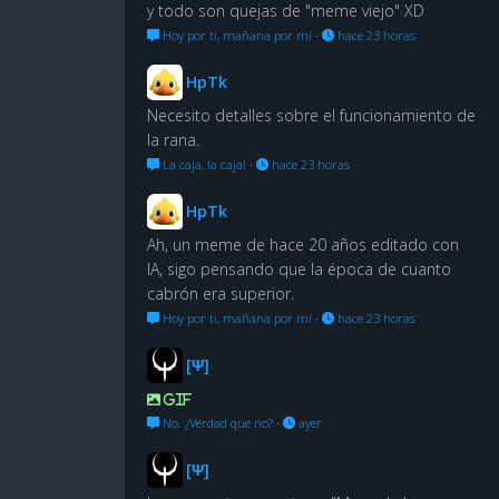
y todo son quejas de "meme viejo" XD
Hoy por ti, mañana por mí
·
hace 23 horas
HpTk
Necesito detalles sobre el funcionamiento de
la rana.
La caja, la caja!
·
hace 23 horas
HpTk
Ah, un meme de hace 20 años editado con
IA, sigo pensando que la época de cuanto
cabrón era superior.
Hoy por ti, mañana por mí
·
hace 23 horas
[Ψ]
GIF
No. ¿Verdad que no?
·
ayer
[Ψ]