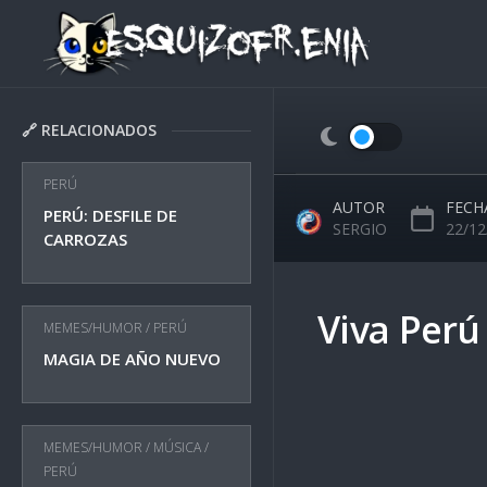
Skip
to
content
🔗 RELACIONADOS
PERÚ
AUTOR
FECH
PERÚ: DESFILE DE
SERGIO
22/12
CARROZAS
Viva Perú
MEMES/HUMOR
/
PERÚ
MAGIA DE AÑO NUEVO
MEMES/HUMOR
/
MÚSICA
/
PERÚ