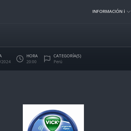
INFORMACIÓN ℹ️
PRIVACIDAD
🔒
NORMAS
DE
A
HORA
CATEGORÍA(S)
USO
/2024
20:00
Perú
🚸