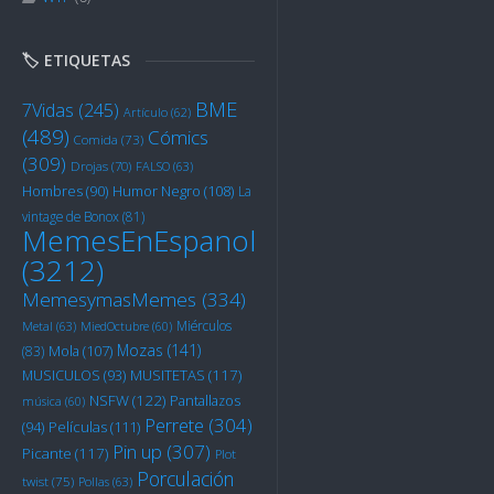
🏷️ ETIQUETAS
BME
7Vidas
(245)
Artículo
(62)
(489)
Cómics
Comida
(73)
(309)
Drojas
(70)
FALSO
(63)
Humor Negro
(108)
Hombres
(90)
La
vintage de Bonox
(81)
MemesEnEspanol
(3212)
MemesymasMemes
(334)
Miérculos
Metal
(63)
MiedOctubre
(60)
Mozas
(141)
Mola
(107)
(83)
MUSITETAS
(117)
MUSICULOS
(93)
NSFW
(122)
Pantallazos
música
(60)
Perrete
(304)
Películas
(111)
(94)
Pin up
(307)
Picante
(117)
Plot
Porculación
twist
(75)
Pollas
(63)