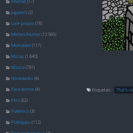
Internet
(17)
Juguetes
(2)
Lore propio
(78)
Memes/Humor
(12.965)
Motivador
(117)
Mozas
(1.640)
Música
(781)
Novedades
(4)
Para dormir
(4)
Etiquetas:
That's ra
Perú
(62)
Polémico
(3)
Politiqueo
(112)