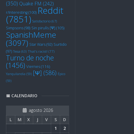
(350)
Quake FM
(242)
Reddit
r/Interesting
(100)
(7851)
Satisfactorio
(67)
Sin pirulís [Ψ]
(105)
Simpsons
(98)
SpanishMeme
(3097)
Star Wars
(92)
Surtido
(97)
Tessa
(63)
That's racist!
(77)
Turno de noche
(1456)
Viernes
(116)
[Ψ]
(586)
Yanquilandia
(59)
Épico
(59)
📅 CALENDARIO
agosto 2026
L
M
X
J
V
S
D
1
2