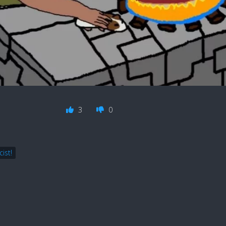
3
0
cist!