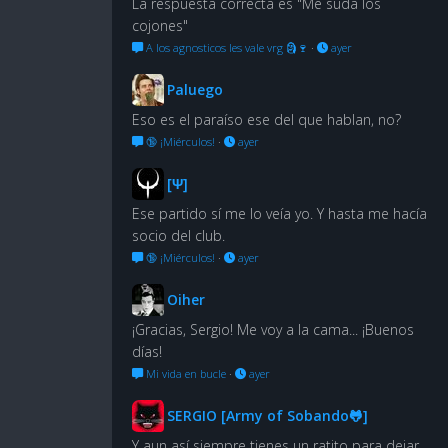
La respuesta correcta es "Me suda los
cojones"
A los agnosticos les vale vrg 🗿🍷
·
ayer
Paluego
Eso es el paraíso ese del que hablan, no?
🔞 ¡Miérculos!
·
ayer
[Ψ]
Ese partido sí me lo veía yo. Y hasta me hacía
socio del club.
🔞 ¡Miérculos!
·
ayer
Oiher
¡Gracias, Sergio! Me voy a la cama... ¡Buenos
días!
Mi vida en bucle
·
ayer
SERGIO [Army of Sobando🐸]
Y aun así siempre tienes un ratito para dejar