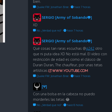
bien.
Quake FM: Jonathan Bree
·
hace 7 horas
SERGIO [Army of Sobando🐸]
XD
No. ¿Verdad que no?
·
hace 7 horas
SERGIO [Army of Sobando🐸]
Qué cosas tan raras escuchas @
q242
otro
que ni puta idea XD No está mal. El vídeo con
restricción de edad es como el clásico de
Duran Duran, The chauffeur, por unas tetas
artísticas
www.youtube.com
Quake FM: Jonathan Bree
·
hace 7 horas
[Ψ]
Con una bolsa en la cabeza no puedo
morderles las tetas 😂
No. ¿Verdad que no?
·
hace 8 horas