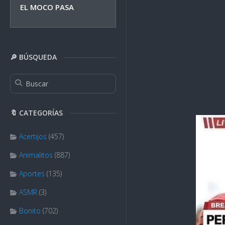
EL MOCO PASA
🔎 BÚSQUEDA
🔖 CATEGORÍAS
Acertijos
(457)
Animalitos
(887)
Aportes
(135)
ASMR
(3)
Bonito
(702)