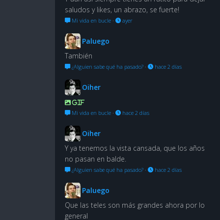
saludos y likes, un abrazo, se fuerte!
Mi vida en bucle
·
ayer
Paluego
También
¿Alguien sabe qué ha pasado?
·
hace 2 días
Oiher
GIF
Mi vida en bucle
·
hace 2 días
Oiher
Y ya tenemos la vista cansada, que los años
no pasan en balde.
¿Alguien sabe qué ha pasado?
·
hace 2 días
Paluego
Que las teles son más grandes ahora por lo
general