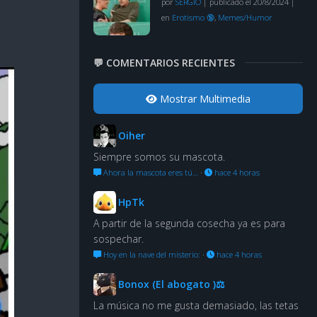
por
SERGIO
|
publicado el 20/8/2024
|
en
Erotismo 🔞
,
Memes/Humor
💬 COMENTARIOS RECIENTES
Mostrar Multimedia
Oiher
Siempre somos su mascota.
Ahora la mascota eres tú…
·
hace 4 horas
HpTk
A partir de la segunda cosecha ya es para
sospechar.
Hoy en la nave del misterio:
·
hace 4 horas
Bonox (El abogato )⚖
La música no me gusta demasiado, las tetas