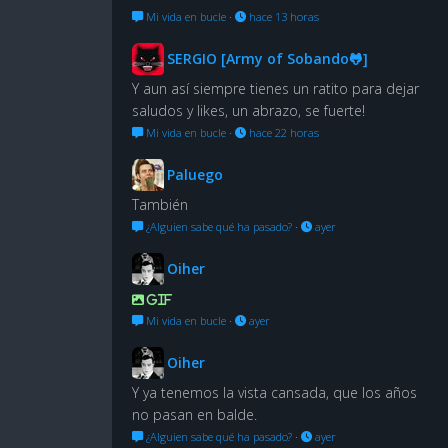
Mi vida en bucle
·
hace 13 horas
SERGIO [Army of Sobando🐸]
Y aun así siempre tienes un ratito para dejar
saludos y likes, un abrazo, se fuerte!
Mi vida en bucle
·
hace 22 horas
Paluego
También
¿Alguien sabe qué ha pasado?
·
ayer
Oiher
GIF
Mi vida en bucle
·
ayer
Oiher
Y ya tenemos la vista cansada, que los años
no pasan en balde.
¿Alguien sabe qué ha pasado?
·
ayer