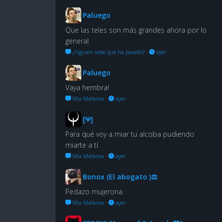
Paluego
Que las teles son más grandes ahora por lo
general
¿Alguien sabe qué ha pasado?
·
ayer
Paluego
Vaya hembra!
Mia Malkova
·
ayer
[Ψ]
Para qué voy a miar tu alcoba pudiendo
miarte a tí.
Mia Malkova
·
ayer
Bonox (El abogato )⚖
Pedazo mujerona.
Mia Malkova
·
ayer