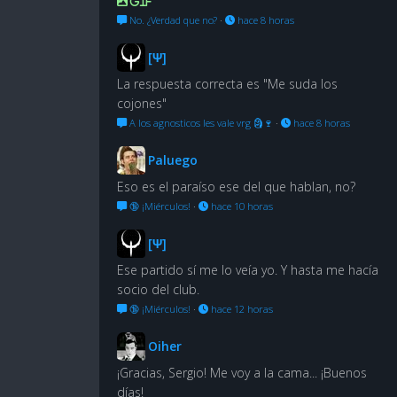
GIF
No. ¿Verdad que no?
·
hace 8 horas
[Ψ]
La respuesta correcta es "Me suda los
cojones"
A los agnosticos les vale vrg 🗿🍷
·
hace 8 horas
Paluego
Eso es el paraíso ese del que hablan, no?
🔞 ¡Miérculos!
·
hace 10 horas
[Ψ]
Ese partido sí me lo veía yo. Y hasta me hacía
socio del club.
🔞 ¡Miérculos!
·
hace 12 horas
Oiher
¡Gracias, Sergio! Me voy a la cama... ¡Buenos
días!