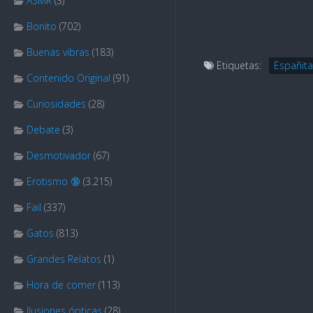
ASMR
(3)
Bonito
(702)
Buenas vibras
(183)
Etiquetas:
Españita
Contenido Original
(91)
Curiosidades
(28)
Debate
(3)
Desmotivador
(67)
Erotismo 🔞
(3.215)
Fail
(337)
Gatos
(813)
Grandes Relatos
(1)
Hora de comer
(113)
Ilusiones ópticas
(28)