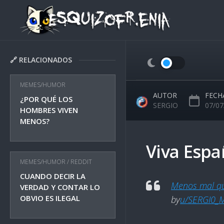
Skip
to
content
🔗 RELACIONADOS
MEMES/HUMOR
AUTOR
FECH
¿POR QUÉ LOS
SERGIO
07/07
HOMBRES VIVEN
MENOS?
Viva Espa
MEMES/HUMOR
/
REDDIT
CUANDO DECIR LA
Menos mal qu
VERDAD Y CONTAR LO
OBVIO ES ILEGAL
by
u/SERGI0_