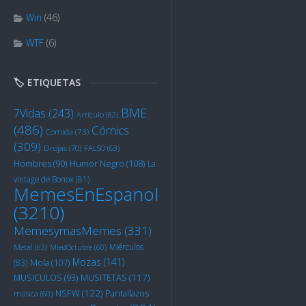
Win
(46)
WTF
(6)
🏷️ ETIQUETAS
BME
7Vidas
(243)
Artículo
(62)
(486)
Cómics
Comida
(73)
(309)
Drojas
(70)
FALSO
(63)
Humor Negro
(108)
Hombres
(90)
La
vintage de Bonox
(81)
MemesEnEspanol
(3210)
MemesymasMemes
(331)
Miérculos
Metal
(63)
MiedOctubre
(60)
Mozas
(141)
Mola
(107)
(83)
MUSITETAS
(117)
MUSICULOS
(93)
NSFW
(122)
Pantallazos
música
(60)