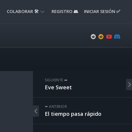
COLABORAR 🛠️
REGISTRO 👥
INICIAR SESIÓN ✅
ENVIAR
APORTE
📝
ENVIAR
REPORTE
🚧
SUGERENCIAS
SIGUIENTE ➡️
💡
Eve Sweet
⬅️ ANTERIOR
El tiempo pasa rápido