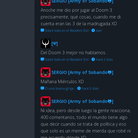
SERGIO [Army of Sobando🐸]
Anoche me dio por jugar al Doom 3
precisamente, qué cosas, cuando me di
cuenta eran las 3 de la madrugada XD
Sobre todo en el Resident Evil
·
ayer
[Ψ]
Del Doom 3 mejor no hablamos.
Sobre todo en el Resident Evil
·
hace 2 días
SERGIO [Army of Sobando🐸]
Mañana Miérculos XD
O una buena gripe.
·
hace 2 días
SERGIO [Army of Sobando🐸]
Ni idea, pero desde luego la gente reacciona,
400 comentarios, todo el mundo tiene algo
que decir cuando se trata de política y eso
que solo es un meme de mierda que robé ni
me acuerdo dónde XD