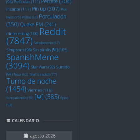
Perrete
(304)
Películas
(111)
(94)
Pin up
(307)
Picante
(117)
Plot
Porculación
twist
(75)
Pollas
(63)
(350)
Quake FM
(241)
Reddit
r/Interesting
(100)
(7847)
Satisfactorio
(67)
Sin pirulís [Ψ]
(105)
Simpsons
(98)
SpanishMeme
(3094)
Star Wars
(92)
Surtido
(97)
Tessa
(63)
That's racist!
(77)
Turno de noche
(1454)
Viernes
(116)
[Ψ]
(585)
Yanquilandia
(59)
Épico
(59)
📅 CALENDARIO
agosto 2026