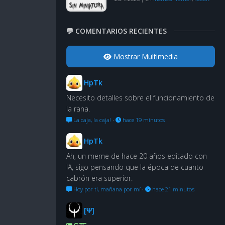
💬 COMENTARIOS RECIENTES
Mostrar Multimedia
HpTk
Necesito detalles sobre el funcionamiento de
la rana.
La caja, la caja!
·
hace 19 minutos
HpTk
Ah, un meme de hace 20 años editado con
IA, sigo pensando que la época de cuanto
cabrón era superior.
Hoy por ti, mañana por mí
·
hace 21 minutos
[Ψ]