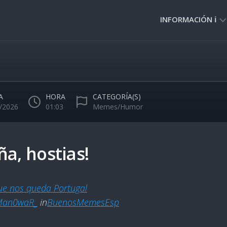
INFORMACIÓN ℹ️
PRIVACIDAD
🔒
NORMAS
DE
A
HORA
CATEGORÍA(S)
USO
/2026
01:03
Memes/Humor
🚸
ña, hostias!
e nos queda Portugal
Man0waR_
in
BuenosMemesEsp