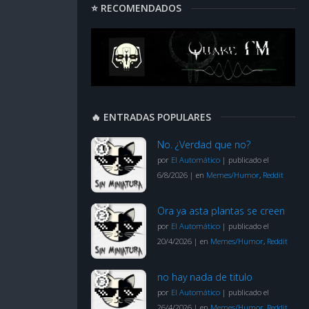
⭐ RECOMENDADOS
🔥 ENTRADAS POPULARES
No. ¿Verdad que no?
por
El Automático
|
publicado el
6/8/2026
|
en
Memes/Humor
,
Reddit
Ora ya asta plantas se creen
por
El Automático
|
publicado el
20/4/2026
|
en
Memes/Humor
,
Reddit
no hay nada de titulo
por
El Automático
|
publicado el
26/4/2026
|
en
Memes/Humor
,
Reddit