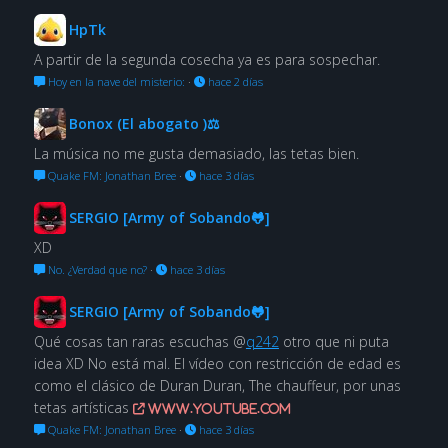
HpTk
A partir de la segunda cosecha ya es para sospechar.
Hoy en la nave del misterio:
·
hace 2 días
Bonox (El abogato )⚖
La música no me gusta demasiado, las tetas bien.
Quake FM: Jonathan Bree
·
hace 3 días
SERGIO [Army of Sobando🐸]
XD
No. ¿Verdad que no?
·
hace 3 días
SERGIO [Army of Sobando🐸]
Qué cosas tan raras escuchas @
q242
otro que ni puta
idea XD No está mal. El vídeo con restricción de edad es
como el clásico de Duran Duran, The chauffeur, por unas
tetas artísticas
www.youtube.com
Quake FM: Jonathan Bree
·
hace 3 días