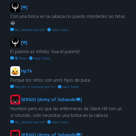
[Ψ]
Con una bolsa en la cabeza no puedo morderles las tetas
😂
No. ¿Verdad que no?
·
hace 3 días
[Ψ]
El puterío es infinito. Viva el puterío!
🔞 Tetas
·
hace 3 días
HpTk
Porque los niños son unos hijos de puta.
Hoy por ti, mañana por mí
·
hace 3 días
SERGIO [Army of Sobando🐸]
Hombre pero es que las enfermeras de Silent Hill son un
sí rotundo, solo necesitas una bolsa en la cabeza
No. ¿Verdad que no?
·
hace 3 días
SERGIO [Army of Sobando🐸]