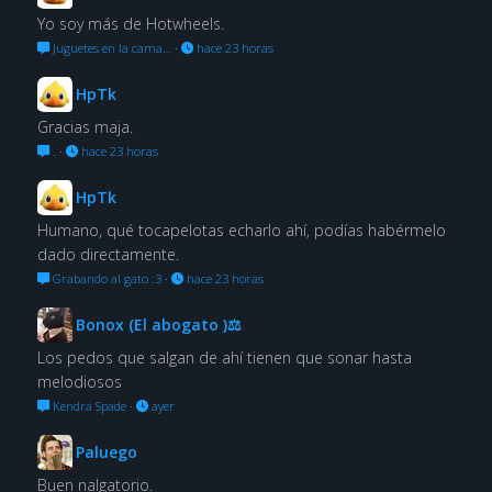
Yo soy más de Hotwheels.
Juguetes en la cama…
·
hace 23 horas
HpTk
Gracias maja.
.
·
hace 23 horas
HpTk
Humano, qué tocapelotas echarlo ahí, podías habérmelo
dado directamente.
Grabando al gato :3
·
hace 23 horas
Bonox (El abogato )⚖
Los pedos que salgan de ahí tienen que sonar hasta
melodiosos
Kendra Spade
·
ayer
Paluego
Buen nalgatorio.