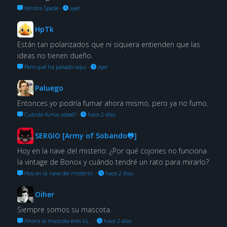
Kendra Spade
·
ayer
HpTk
Están tan polarizados que ni siquiera entienden que las
ideas no tienen dueño.
Pero qué ha pasado aquí
·
ayer
Paluego
Entonces yo podría fumar ahora mismo, pero ya no fumo.
Cuándo fuma usted?
·
hace 2 días
SERGIO [Army of Sobando🐸]
Hoy en la nave del misterio: ¿Por qué cojones no funciona
la vintage de Bonox y cuándo tendré un rato para mirarlo?
Hoy en la nave del misterio:
·
hace 2 días
Oiher
Siempre somos su mascota.
Ahora la mascota eres tú…
·
hace 2 días