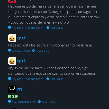
Hay una estúpida manía de rehacer los mismos memes
que ya existian pero con IA, luego les pones un ragecomic
o un meme cualquiera y citas como fuente cuantocabrón
y todo son quejas de "meme viejo" XD
Hoy por ti, mañana por mí
·
hace 3 días
HpTk
Necesito detalles sobre el funcionamiento de la rana.
La caja, la caja!
·
hace 3 días
HpTk
Ah, un meme de hace 20 años editado con IA, sigo
pensando que la época de cuanto cabrón era superior.
Hoy por ti, mañana por mí
·
hace 3 días
[Ψ]
GIF
No. ¿Verdad que no?
·
hace 4 días