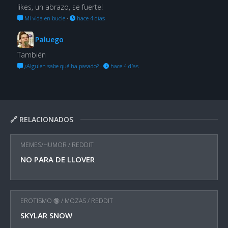
likes, un abrazo, se fuerte!
Mi vida en bucle
·
hace 4 días
Paluego
También
¿Alguien sabe qué ha pasado?
·
hace 4 días
🔗 RELACIONADOS
MEMES/HUMOR
/
REDDIT
NO PARA DE LLOVER
EROTISMO 🔞
/
MOZAS
/
REDDIT
SKYLAR SNOW