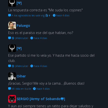
[Ψ]
La respuesta correcta es "Me suda los cojones"
A los agnosticos les vale vrg 🗿🍷
·
hace 4 días
Paluego
Eso es el paraíso ese del que hablan, no?
🔞 ¡Miérculos!
·
hace 4 días
[Ψ]
Ese partido sí me lo veía yo. Y hasta me hacía socio del
club.
🔞 ¡Miérculos!
·
hace 4 días
Oiher
¡Gracias, Sergio! Me voy a la cama... ¡Buenos días!
Mi vida en bucle
·
hace 4 días
SERGIO [Army of Sobando🐸]
Y aun así siempre tienes un ratito para dejar saludos y