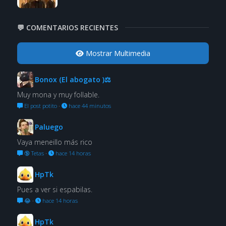
💬 COMENTARIOS RECIENTES
Mostrar Multimedia
Bonox (El abogato )⚖
Muy mona y muy follable.
El post potito
·
hace 44 minutos
Paluego
Vaya meneillo más rico
🔞 Tetas
·
hace 14 horas
HpTk
Pues a ver si espabilas.
😂
·
hace 14 horas
HpTk