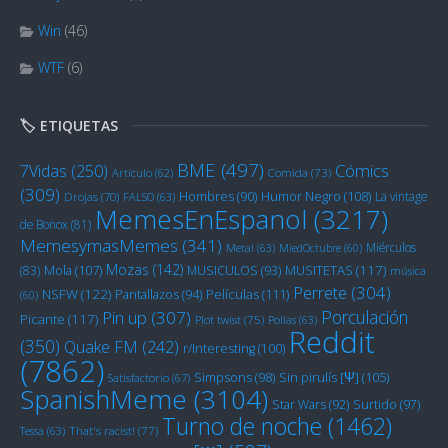
Win
(46)
WTF
(6)
🏷️ ETIQUETAS
BME
(497)
Cómics
7Vidas
(250)
Artículo
(62)
Comida
(73)
(309)
Humor Negro
(108)
Hombres
(90)
La vintage
Drojas
(70)
FALSO
(63)
MemesEnEspanol
(3217)
de Bonox
(81)
MemesymasMemes
(341)
Miérculos
Metal
(63)
MiedOctubre
(60)
Mozas
(142)
Mola
(107)
MUSITETAS
(117)
(83)
MUSICULOS
(93)
música
Perrete
(304)
NSFW
(122)
Películas
(111)
Pantallazos
(94)
(60)
Porculación
Pin up
(307)
Picante
(117)
Plot twist
(75)
Pollas
(63)
Reddit
(350)
Quake FM
(242)
r/Interesting
(100)
(7862)
Sin pirulís [Ψ]
(105)
Simpsons
(98)
Satisfactorio
(67)
SpanishMeme
(3104)
Star Wars
(92)
Surtido
(97)
Turno de noche
(1462)
Tessa
(63)
That's racist!
(77)