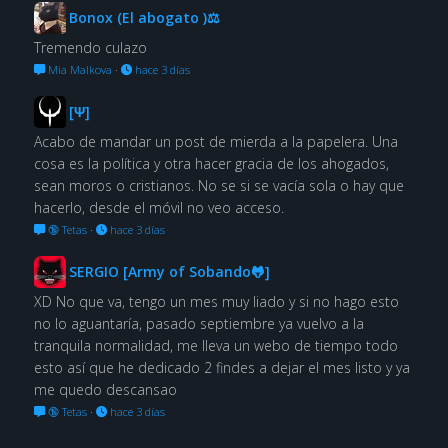
Bonox (El abogato )⚖
Tremendo culazo
Mia Malkova
·
hace 3 días
[Ψ]
Acabo de mandar un post de mierda a la papelera. Una
cosa es la política y otra hacer gracia de los ahogados,
sean moros o cristianos. No se si se vacía sola o hay que
hacerlo, desde el móvil no veo acceso.
🔞 Tetas
·
hace 3 días
SERGIO [Army of Sobando🐸]
XD No que va, tengo un mes muy liado y si no hago esto
no lo aguantaría, pasado septiembre ya vuelvo a la
tranquila normalidad, me lleva un webo de tiempo todo
esto así que he dedicado 2 findes a dejar el mes listo y ya
me quedo descansao
🔞 Tetas
·
hace 3 días