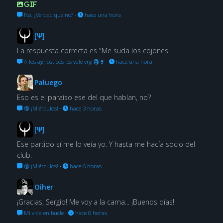
GIF
No. ¿Verdad que no?
·
hace una hora
[Ψ]
La respuesta correcta es "Me suda los cojones"
A los agnosticos les vale vrg 🗿🍷
·
hace una hora
Paluego
Eso es el paraíso ese del que hablan, no?
🔞 ¡Miérculos!
·
hace 3 horas
[Ψ]
Ese partido sí me lo veía yo. Y hasta me hacía socio del
club.
🔞 ¡Miérculos!
·
hace 6 horas
Oiher
¡Gracias, Sergio! Me voy a la cama... ¡Buenos días!
Mi vida en bucle
·
hace 6 horas