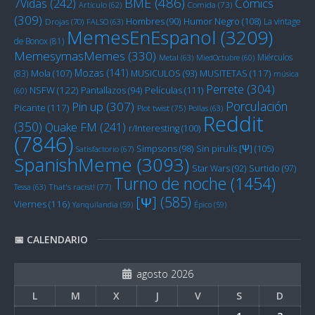
BME
(486)
Cómics
7Vidas
(242)
Artículo
(62)
Comida
(73)
(309)
Humor Negro
(108)
Hombres
(90)
La vintage
Drojas
(70)
FALSO
(63)
MemesEnEspanol
(3209)
de Bonox
(81)
MemesymasMemes
(330)
Miérculos
Metal
(63)
MiedOctubre
(60)
Mozas
(141)
Mola
(107)
MUSITETAS
(117)
(83)
MUSICULOS
(93)
música
Perrete
(304)
NSFW
(122)
Películas
(111)
Pantallazos
(94)
(60)
Porculación
Pin up
(307)
Picante
(117)
Plot twist
(75)
Pollas
(63)
Reddit
(350)
Quake FM
(241)
r/Interesting
(100)
(7846)
Sin pirulís [Ψ]
(105)
Simpsons
(98)
Satisfactorio
(67)
SpanishMeme
(3093)
Star Wars
(92)
Surtido
(97)
Turno de noche
(1454)
Tessa
(63)
That's racist!
(77)
[Ψ]
(585)
Viernes
(116)
Yanquilandia
(59)
Épico
(59)
📅 CALENDARIO
agosto 2026
L
M
X
J
V
S
D