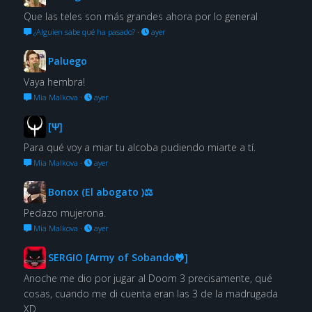
Que las teles son más grandes ahora por lo general
¿Alguien sabe qué ha pasado?
·
ayer
Paluego
Vaya hembra!
Mia Malkova
·
ayer
[Ψ]
Para qué voy a miar tu alcoba pudiendo miarte a tí.
Mia Malkova
·
ayer
Bonox (El abogato )⚖
Pedazo mujerona.
Mia Malkova
·
ayer
SERGIO [Army of Sobando🐸]
Anoche me dio por jugar al Doom 3 precisamente, qué
cosas, cuando me di cuenta eran las 3 de la madrugada
XD