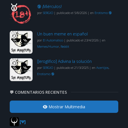
🔞 ¡Miérculos!
por
SERGIO
|
publicado el 5/8/2026
|
en
Erotismo 🔞
Un buen meme en español
por
El Automático
|
publicado el 23/4/2026
|
en
Memes/Humor
,
Reddit
[Jeroglífico] Adivina la solución
por
SERGIO
|
publicado el 21/3/2025
|
en
Acertijos
,
Erotismo 🔞
💬 COMENTARIOS RECIENTES
Mostrar Multimedia
[Ψ]