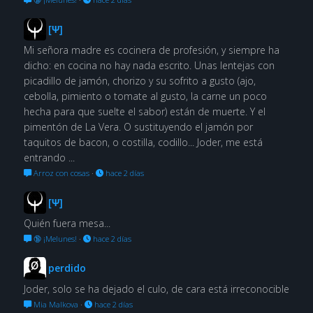
[Ψ]
Mi señora madre es cocinera de profesión, y siempre ha
dicho: en cocina no hay nada escrito. Unas lentejas con
picadillo de jamón, chorizo y su sofrito a gusto (ajo,
cebolla, pimiento o tomate al gusto, la carne un poco
hecha para que suelte el sabor) están de muerte. Y el
pimentón de La Vera. O sustituyendo el jamón por
taquitos de bacon, o costilla, codillo... Joder, me está
entrando ...
Arroz con cosas
·
hace 2 días
[Ψ]
Quién fuera mesa...
🔞 ¡Melunes!
·
hace 2 días
perdido
Joder, solo se ha dejado el culo, de cara está irreconocible
Mia Malkova
·
hace 2 días