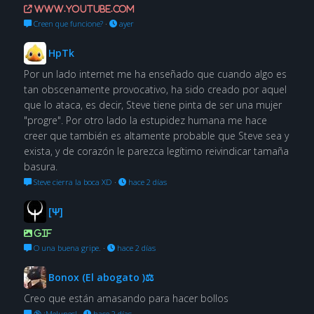
www.youtube.com
Creen que funcione?
·
ayer
HpTk
Por un lado internet me ha enseñado que cuando algo es
tan obscenamente provocativo, ha sido creado por aquel
que lo ataca, es decir, Steve tiene pinta de ser una mujer
"progre". Por otro lado la estupidez humana me hace
creer que también es altamente probable que Steve sea y
exista, y de corazón le parezca legítimo reivindicar tamaña
basura.
Steve cierra la boca XD
·
hace 2 días
[Ψ]
GIF
O una buena gripe.
·
hace 2 días
Bonox (El abogato )⚖
Creo que están amasando para hacer bollos
🔞 ¡Melunes!
·
hace 2 días