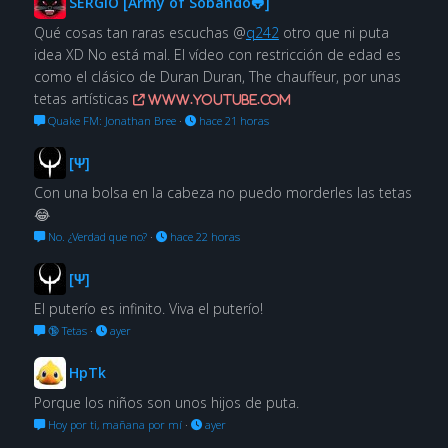
SERGIO [Army of Sobando🐸]
Qué cosas tan raras escuchas @
q242
otro que ni puta
idea XD No está mal. El vídeo con restricción de edad es
como el clásico de Duran Duran, The chauffeur, por unas
tetas artísticas
www.youtube.com
Quake FM: Jonathan Bree
·
hace 21 horas
[Ψ]
Con una bolsa en la cabeza no puedo morderles las tetas
😂
No. ¿Verdad que no?
·
hace 22 horas
[Ψ]
El puterío es infinito. Viva el puterío!
🔞 Tetas
·
ayer
HpTk
Porque los niños son unos hijos de puta.
Hoy por ti, mañana por mí
·
ayer