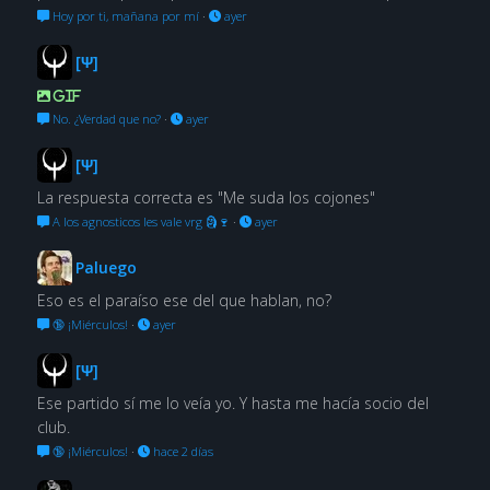
Hoy por ti, mañana por mí
·
ayer
[Ψ]
GIF
No. ¿Verdad que no?
·
ayer
[Ψ]
La respuesta correcta es "Me suda los cojones"
A los agnosticos les vale vrg 🗿🍷
·
ayer
Paluego
Eso es el paraíso ese del que hablan, no?
🔞 ¡Miérculos!
·
ayer
[Ψ]
Ese partido sí me lo veía yo. Y hasta me hacía socio del
club.
🔞 ¡Miérculos!
·
hace 2 días