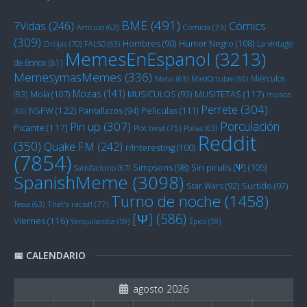
BME
(491)
Cómics
7Vidas
(246)
Artículo
(62)
Comida
(73)
(309)
Humor Negro
(108)
Hombres
(90)
La vintage
Drojas
(70)
FALSO
(63)
MemesEnEspanol
(3213)
de Bonox
(81)
MemesymasMemes
(336)
Miérculos
Metal
(63)
MiedOctubre
(60)
Mozas
(141)
Mola
(107)
MUSITETAS
(117)
(83)
MUSICULOS
(93)
música
Perrete
(304)
NSFW
(122)
Películas
(111)
Pantallazos
(94)
(60)
Porculación
Pin up
(307)
Picante
(117)
Plot twist
(75)
Pollas
(63)
Reddit
(350)
Quake FM
(242)
r/Interesting
(100)
(7854)
Sin pirulís [Ψ]
(105)
Simpsons
(98)
Satisfactorio
(67)
SpanishMeme
(3098)
Star Wars
(92)
Surtido
(97)
Turno de noche
(1458)
Tessa
(63)
That's racist!
(77)
[Ψ]
(586)
Viernes
(116)
Yanquilandia
(59)
Épico
(59)
📅 CALENDARIO
agosto 2026