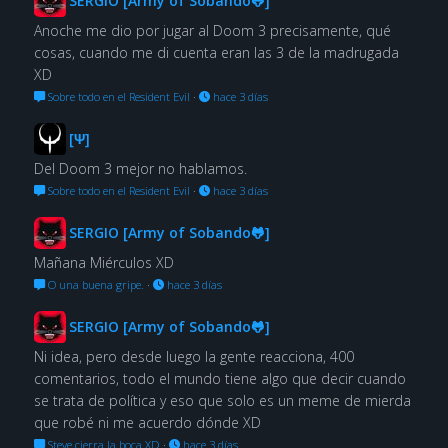
SERGIO [Army of Sobando🐸]
Anoche me dio por jugar al Doom 3 precisamente, qué
cosas, cuando me di cuenta eran las 3 de la madrugada
XD
Sobre todo en el Resident Evil
·
hace 3 días
[Ψ]
Del Doom 3 mejor no hablamos.
Sobre todo en el Resident Evil
·
hace 3 días
SERGIO [Army of Sobando🐸]
Mañana Miérculos XD
O una buena gripe.
·
hace 3 días
SERGIO [Army of Sobando🐸]
Ni idea, pero desde luego la gente reacciona, 400
comentarios, todo el mundo tiene algo que decir cuando
se trata de política y eso que solo es un meme de mierda
que robé ni me acuerdo dónde XD
Steve cierra la boca XD
·
hace 3 días