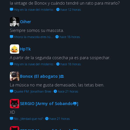
la vintage de Bonox y cuándo tendré un rato para mirarlo?
Hoy en la nave del misterio:
·
hace 12 horas
Oiher
Siempre somos su mascota.
Ahora la mascota eres tú…
·
hace 18 horas
HpTk
A partir de la segunda cosecha ya es para sospechar.
Hoy en la nave del misterio:
·
hace 18 horas
Bonox (El abogato )⚖
La música no me gusta demasiado, las tetas bien.
Quake FM: Jonathan Bree
·
hace 21 horas
SERGIO [Army of Sobando🐸]
XD
No. ¿Verdad que no?
·
hace 21 horas