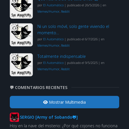
por
El Automático
|
publicado el 26/5/2026
|
en
Memes/Humor
,
Reddit
Ni un solo móvil, solo gente viviendo el
momento…
por
El Automático
|
publicado el 6/7/2026
|
en
Memes/Humor
,
Reddit
Totalmente indispensable
por
El Automático
|
publicado el 9/5/2025
|
en
Memes/Humor
,
Reddit
💬 COMENTARIOS RECIENTES
Mostrar Multimedia
SERGIO [Army of Sobando🐸]
Hoy en la nave del misterio: ¿Por qué cojones no funciona