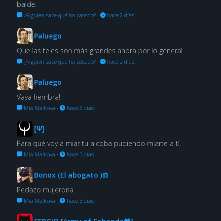
balde.
¿Alguien sabe qué ha pasado?
·
hace 2 días
Paluego
Que las teles son más grandes ahora por lo general
¿Alguien sabe qué ha pasado?
·
hace 2 días
Paluego
Vaya hembra!
Mia Malkova
·
hace 2 días
[Ψ]
Para qué voy a miar tu alcoba pudiendo miarte a tí.
Mia Malkova
·
hace 3 días
Bonox (El abogato )⚖
Pedazo mujerona.
Mia Malkova
·
hace 3 días