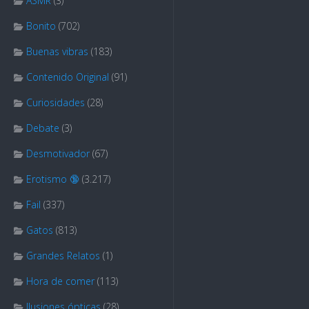
ASMR
(3)
Bonito
(702)
Buenas vibras
(183)
Contenido Original
(91)
Curiosidades
(28)
Debate
(3)
Desmotivador
(67)
Erotismo 🔞
(3.217)
Fail
(337)
Gatos
(813)
Grandes Relatos
(1)
Hora de comer
(113)
Ilusiones ópticas
(28)