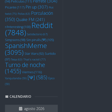
Perrete
(304)
Películas
(111)
(94)
Pin up
(307)
Picante
(117)
Plot
Porculación
twist
(75)
Pollas
(63)
(350)
Quake FM
(241)
Reddit
r/Interesting
(100)
(7848)
Satisfactorio
(67)
Sin pirulís [Ψ]
(105)
Simpsons
(98)
SpanishMeme
(3095)
Star Wars
(92)
Surtido
(97)
Tessa
(63)
That's racist!
(77)
Turno de noche
(1455)
Viernes
(116)
[Ψ]
(585)
Yanquilandia
(59)
Épico
(59)
📅 CALENDARIO
agosto 2026