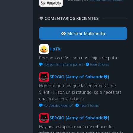
💬 COMENTARIOS RECIENTES
Mostrar Multimedia
HpTk
Porque los niños son unos hijos de puta.
Hoy por ti, mañana por mí
·
hace 3 horas
SERGIO [Army of Sobando🐸]
Hombre pero es que las enfermeras de
Silent Hill son un sí rotundo, solo necesitas
una bolsa en la cabeza
No. ¿Verdad que no?
·
hace 5 horas
SERGIO [Army of Sobando🐸]
Hay una estúpida manía de rehacer los