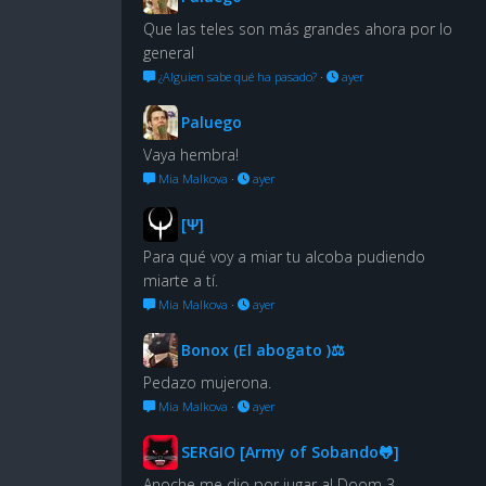
Que las teles son más grandes ahora por lo
general
¿Alguien sabe qué ha pasado?
·
ayer
Paluego
Vaya hembra!
Mia Malkova
·
ayer
[Ψ]
Para qué voy a miar tu alcoba pudiendo
miarte a tí.
Mia Malkova
·
ayer
Bonox (El abogato )⚖
Pedazo mujerona.
Mia Malkova
·
ayer
SERGIO [Army of Sobando🐸]
Anoche me dio por jugar al Doom 3