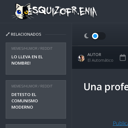
Skip
to
content
🔗 RELACIONADOS
MEMES/HUMOR
/
REDDIT
AUTOR
LO LLEVA EN EL
El Automático
NOMBRE!
Una prof
MEMES/HUMOR
/
REDDIT
DETESTO EL
COMUNISMO
MODERNO
Publi