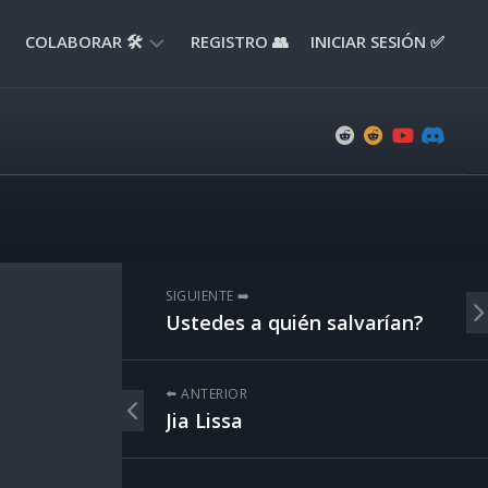
COLABORAR 🛠️
REGISTRO 👥
INICIAR SESIÓN ✅
ENVIAR
APORTE
📝
ENVIAR
REPORTE
🚧
SUGERENCIAS
SIGUIENTE ➡️
💡
Ustedes a quién salvarían?
⬅️ ANTERIOR
Jia Lissa