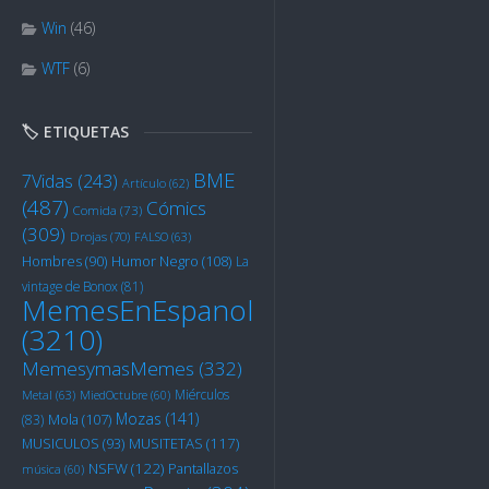
Win
(46)
WTF
(6)
🏷️ ETIQUETAS
BME
7Vidas
(243)
Artículo
(62)
(487)
Cómics
Comida
(73)
(309)
Drojas
(70)
FALSO
(63)
Humor Negro
(108)
Hombres
(90)
La
vintage de Bonox
(81)
MemesEnEspanol
(3210)
MemesymasMemes
(332)
Miérculos
Metal
(63)
MiedOctubre
(60)
Mozas
(141)
Mola
(107)
(83)
MUSITETAS
(117)
MUSICULOS
(93)
NSFW
(122)
Pantallazos
música
(60)