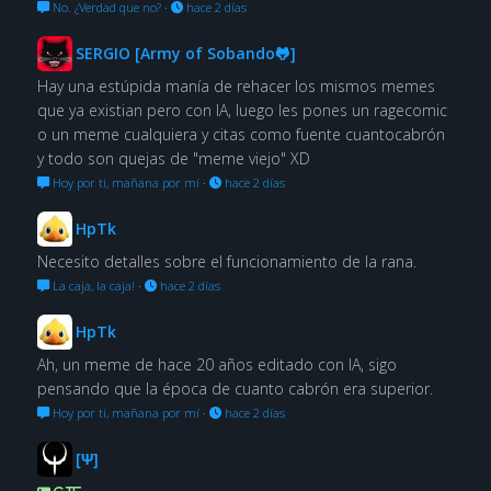
No. ¿Verdad que no?
·
hace 2 días
SERGIO [Army of Sobando🐸]
Hay una estúpida manía de rehacer los mismos memes
que ya existian pero con IA, luego les pones un ragecomic
o un meme cualquiera y citas como fuente cuantocabrón
y todo son quejas de "meme viejo" XD
Hoy por ti, mañana por mí
·
hace 2 días
HpTk
Necesito detalles sobre el funcionamiento de la rana.
La caja, la caja!
·
hace 2 días
HpTk
Ah, un meme de hace 20 años editado con IA, sigo
pensando que la época de cuanto cabrón era superior.
Hoy por ti, mañana por mí
·
hace 2 días
[Ψ]