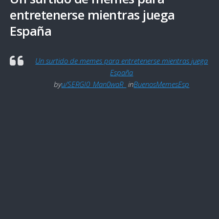
entretenerse mientras juega
España
Un surtido de memes para entretenerse mientras juega
España
by
u/SERGI0_Man0waR_
in
BuenosMemesEsp