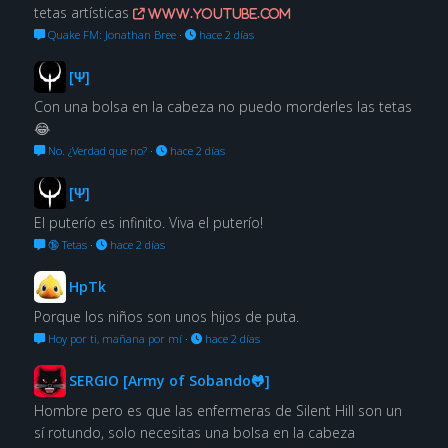
tetas artísticas
www.youtube.com
Quake FM: Jonathan Bree
·
hace 2 días
[Ψ]
Con una bolsa en la cabeza no puedo morderles las tetas
😂
No. ¿Verdad que no?
·
hace 2 días
[Ψ]
El puterío es infinito. Viva el puterío!
🔞 Tetas
·
hace 2 días
HpTk
Porque los niños son unos hijos de puta.
Hoy por ti, mañana por mí
·
hace 2 días
SERGIO [Army of Sobando🐸]
Hombre pero es que las enfermeras de Silent Hill son un
sí rotundo, solo necesitas una bolsa en la cabeza