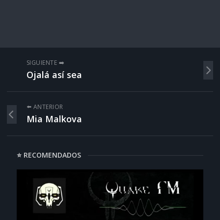
SIGUIENTE ➡️
Ojalá así sea
⬅️ ANTERIOR
Mia Malkova
⭐ RECOMENDADOS