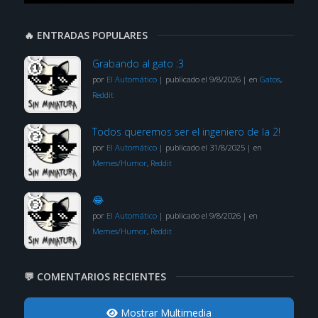
🔥 ENTRADAS POPULARES
Grabando al gato :3
por
El Automático
|
publicado el 9/8/2026
|
en
Gatos
,
Reddit
Todos queremos ser el ingeniero de la 2!
por
El Automático
|
publicado el 31/8/2025
|
en
Memes/Humor
,
Reddit
😂
por
El Automático
|
publicado el 9/8/2026
|
en
Memes/Humor
,
Reddit
💬 COMENTARIOS RECIENTES
Mostrar Multimedia