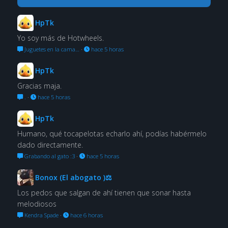
HpTk
Yo soy más de Hotwheels.
Juguetes en la cama…
·
hace 5 horas
HpTk
Gracias maja.
.
·
hace 5 horas
HpTk
Humano, qué tocapelotas echarlo ahí, podías habérmelo
dado directamente.
Grabando al gato :3
·
hace 5 horas
Bonox (El abogato )⚖
Los pedos que salgan de ahí tienen que sonar hasta
melodiosos
Kendra Spade
·
hace 6 horas