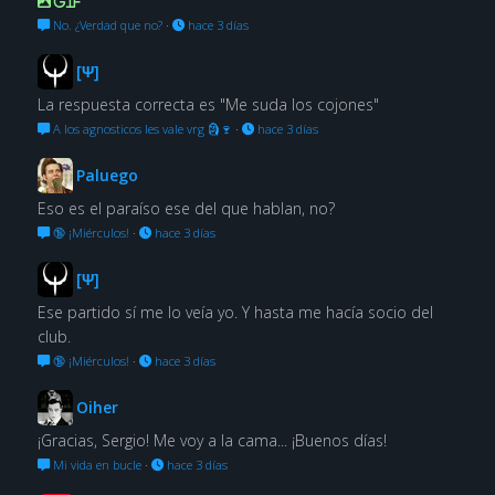
GIF
No. ¿Verdad que no?
·
hace 3 días
[Ψ]
La respuesta correcta es "Me suda los cojones"
A los agnosticos les vale vrg 🗿🍷
·
hace 3 días
Paluego
Eso es el paraíso ese del que hablan, no?
🔞 ¡Miérculos!
·
hace 3 días
[Ψ]
Ese partido sí me lo veía yo. Y hasta me hacía socio del
club.
🔞 ¡Miérculos!
·
hace 3 días
Oiher
¡Gracias, Sergio! Me voy a la cama... ¡Buenos días!
Mi vida en bucle
·
hace 3 días