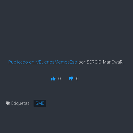
Publicado en r/BuenosMemesEsp
por SERGI0_Man0waR_
0
0
Etiquetas:
BME