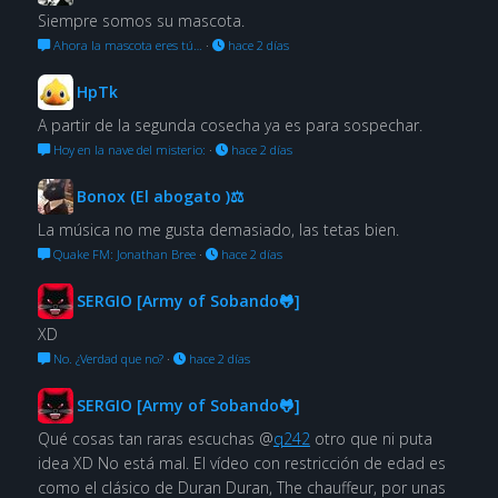
Siempre somos su mascota.
Ahora la mascota eres tú…
·
hace 2 días
HpTk
A partir de la segunda cosecha ya es para sospechar.
Hoy en la nave del misterio:
·
hace 2 días
Bonox (El abogato )⚖
La música no me gusta demasiado, las tetas bien.
Quake FM: Jonathan Bree
·
hace 2 días
SERGIO [Army of Sobando🐸]
XD
No. ¿Verdad que no?
·
hace 2 días
SERGIO [Army of Sobando🐸]
Qué cosas tan raras escuchas @
q242
otro que ni puta
idea XD No está mal. El vídeo con restricción de edad es
como el clásico de Duran Duran, The chauffeur, por unas