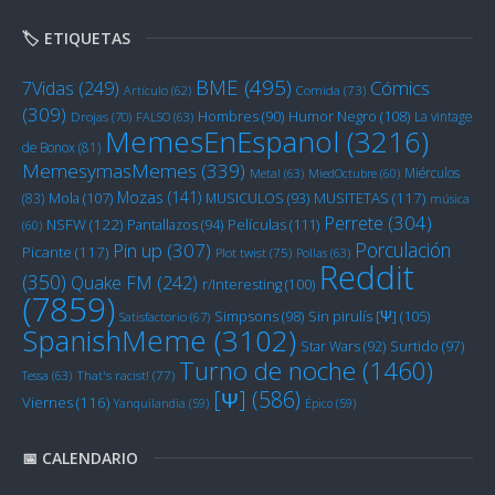
🏷️ ETIQUETAS
BME
(495)
Cómics
7Vidas
(249)
Artículo
(62)
Comida
(73)
(309)
Humor Negro
(108)
Hombres
(90)
La vintage
Drojas
(70)
FALSO
(63)
MemesEnEspanol
(3216)
de Bonox
(81)
MemesymasMemes
(339)
Miérculos
Metal
(63)
MiedOctubre
(60)
Mozas
(141)
Mola
(107)
MUSITETAS
(117)
(83)
MUSICULOS
(93)
música
Perrete
(304)
NSFW
(122)
Películas
(111)
Pantallazos
(94)
(60)
Porculación
Pin up
(307)
Picante
(117)
Plot twist
(75)
Pollas
(63)
Reddit
(350)
Quake FM
(242)
r/Interesting
(100)
(7859)
Sin pirulís [Ψ]
(105)
Simpsons
(98)
Satisfactorio
(67)
SpanishMeme
(3102)
Star Wars
(92)
Surtido
(97)
Turno de noche
(1460)
Tessa
(63)
That's racist!
(77)
[Ψ]
(586)
Viernes
(116)
Yanquilandia
(59)
Épico
(59)
📅 CALENDARIO