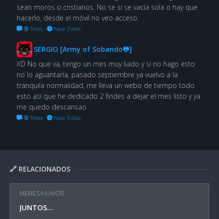
sean moros o cristianos. No se si se vacía sola o hay que
hacerlo, desde el móvil no veo acceso.
🔞 Tetas
·
hace 3 días
SERGIO [Army of Sobando🐸]
XD No que va, tengo un mes muy liado y si no hago esto
no lo aguantaría, pasado septiembre ya vuelvo a la
tranquila normalidad, me lleva un webo de tiempo todo
esto así que he dedicado 2 findes a dejar el mes listo y ya
me quedo descansao
🔞 Tetas
·
hace 3 días
🔗 RELACIONADOS
MEMES/HUMOR
JUNTOS…