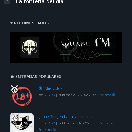
La tontería del día
⭐ RECOMENDADOS
🔥 ENTRADAS POPULARES
🔞 ¡Miérculos!
por
SERGIO
|
publicado el 5/8/2026
|
en
Erotismo 🔞
[Jeroglífico] Adivina la solución
por
SERGIO
|
publicado el 21/3/2025
|
en
Acertijos
,
Erotismo 🔞