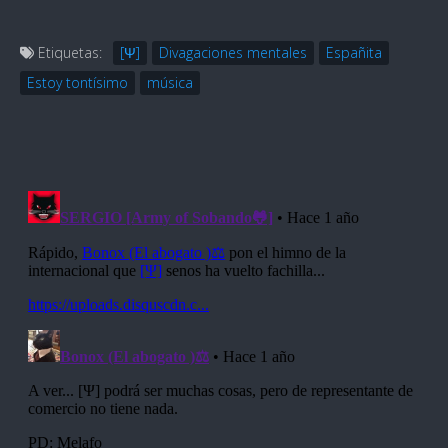
Etiquetas:
[Ψ]
Divagaciones mentales
Españita
Estoy tontísimo
música