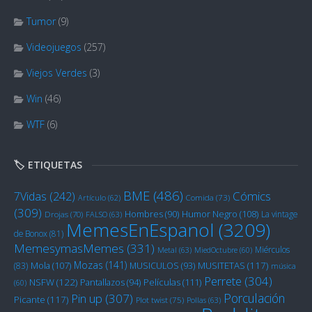
Tumor
(9)
Videojuegos
(257)
Viejos Verdes
(3)
Win
(46)
WTF
(6)
🏷️ ETIQUETAS
BME
(486)
Cómics
7Vidas
(242)
Artículo
(62)
Comida
(73)
(309)
Humor Negro
(108)
Hombres
(90)
La vintage
Drojas
(70)
FALSO
(63)
MemesEnEspanol
(3209)
de Bonox
(81)
MemesymasMemes
(331)
Miérculos
Metal
(63)
MiedOctubre
(60)
Mozas
(141)
Mola
(107)
MUSITETAS
(117)
(83)
MUSICULOS
(93)
música
Perrete
(304)
NSFW
(122)
Películas
(111)
Pantallazos
(94)
(60)
Porculación
Pin up
(307)
Picante
(117)
Plot twist
(75)
Pollas
(63)