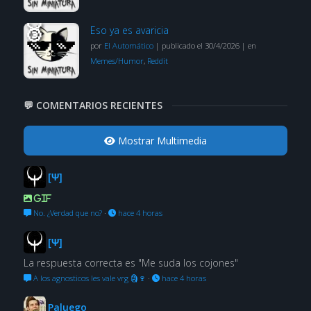
Eso ya es avaricia
por
El Automático
|
publicado el 30/4/2026
|
en
Memes/Humor
,
Reddit
💬 COMENTARIOS RECIENTES
Mostrar Multimedia
[Ψ]
GIF
No. ¿Verdad que no?
·
hace 4 horas
[Ψ]
La respuesta correcta es "Me suda los cojones"
A los agnosticos les vale vrg 🗿🍷
·
hace 4 horas
Paluego