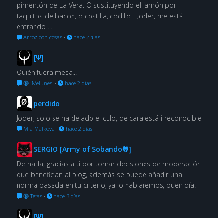
pimentón de La Vera. O sustituyendo el jamón por
taquitos de bacon, o costilla, codillo... Joder, me está
entrando ...
Arroz con cosas
·
hace 2 días
[Ψ]
Quién fuera mesa...
🔞 ¡Melunes!
·
hace 2 días
perdido
Joder, solo se ha dejado el culo, de cara está irreconocible
Mia Malkova
·
hace 2 días
SERGIO [Army of Sobando🐸]
De nada, gracias a ti por tomar decisiones de moderación
que benefician al blog, además se puede añadir una
norma basada en tu criterio, ya lo hablaremos, buen día!
🔞 Tetas
·
hace 3 días
[Ψ]