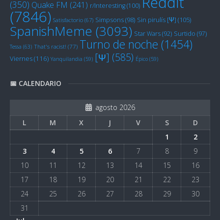
Reddit
(350)
Quake FM
(241)
r/Interesting
(100)
(7846)
Sin pirulís [Ψ]
(105)
Simpsons
(98)
Satisfactorio
(67)
SpanishMeme
(3093)
Star Wars
(92)
Surtido
(97)
Turno de noche
(1454)
Tessa
(63)
That's racist!
(77)
[Ψ]
(585)
Viernes
(116)
Yanquilandia
(59)
Épico
(59)
📅 CALENDARIO
agosto 2026
L
M
X
J
V
S
D
1
2
3
4
5
6
7
8
9
10
11
12
13
14
15
16
17
18
19
20
21
22
23
24
25
26
27
28
29
30
31