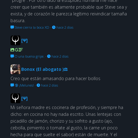
"progre". Por otro lado la estupidez humana me hace
creer que también es altamente probable que Steve sea y
exista, y de corazón le parezca legítimo reivindicar tamaña
basura.
Steve cierra la boca XD
·
hace 2 días
[Ψ]
GIF
O una buena gripe.
·
hace 2 días
Bonox (El abogato )⚖
Creo que están amasando para hacer bollos
🔞 ¡Melunes!
·
hace 2 días
[Ψ]
Mi señora madre es cocinera de profesión, y siempre ha
dicho: en cocina no hay nada escrito. Unas lentejas con
picadillo de jamón, chorizo y su sofrito a gusto (ajo,
cebolla, pimiento o tomate al gusto, la carne un poco
hecha para que suelte el sabor) están de muerte. Y el