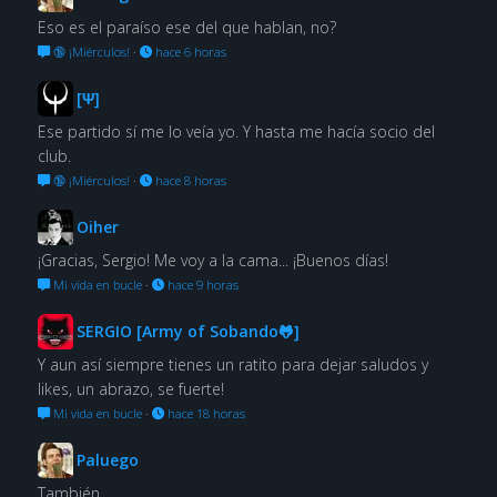
Eso es el paraíso ese del que hablan, no?
🔞 ¡Miérculos!
·
hace 6 horas
[Ψ]
Ese partido sí me lo veía yo. Y hasta me hacía socio del
club.
🔞 ¡Miérculos!
·
hace 8 horas
Oiher
¡Gracias, Sergio! Me voy a la cama... ¡Buenos días!
Mi vida en bucle
·
hace 9 horas
SERGIO [Army of Sobando🐸]
Y aun así siempre tienes un ratito para dejar saludos y
likes, un abrazo, se fuerte!
Mi vida en bucle
·
hace 18 horas
Paluego
También