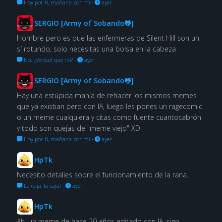
Hoy por ti, mañana por mí
·
ayer
SERGIO [Army of Sobando🐸]
Hombre pero es que las enfermeras de Silent Hill son un
sí rotundo, solo necesitas una bolsa en la cabeza
No. ¿Verdad que no?
·
ayer
SERGIO [Army of Sobando🐸]
Hay una estúpida manía de rehacer los mismos memes
que ya existian pero con IA, luego les pones un ragecomic
o un meme cualquiera y citas como fuente cuantocabrón
y todo son quejas de "meme viejo" XD
Hoy por ti, mañana por mí
·
ayer
HpTk
Necesito detalles sobre el funcionamiento de la rana.
La caja, la caja!
·
ayer
HpTk
Ah, un meme de hace 20 años editado con IA, sigo