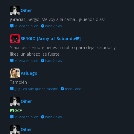
Oiher
¡Gracias, Sergio! Me voy a la cama... ¡Buenos días!
Mi vida en bucle
·
hace 2 días
SERGIO [Army of Sobando🐸]
Y aun así siempre tienes un ratito para dejar saludos y
likes, un abrazo, se fuerte!
Mi vida en bucle
·
hace 2 días
Paluego
También
¿Alguien sabe qué ha pasado?
·
hace 2 días
Oiher
GIF
Mi vida en bucle
·
hace 2 días
Oiher