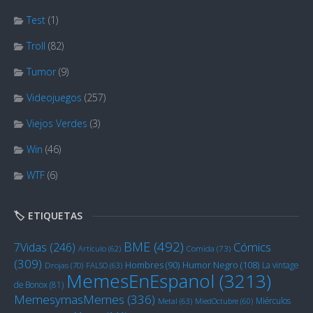
Test
(1)
Troll
(82)
Tumor
(9)
Videojuegos
(257)
Viejos Verdes
(3)
Win
(46)
WTF
(6)
🏷️ ETIQUETAS
BME
(492)
Cómics
7Vidas
(246)
Artículo
(62)
Comida
(73)
(309)
Humor Negro
(108)
Hombres
(90)
La vintage
Drojas
(70)
FALSO
(63)
MemesEnEspanol
(3213)
de Bonox
(81)
MemesymasMemes
(336)
Miérculos
Metal
(63)
MiedOctubre
(60)