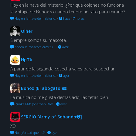
Hoy en la nave del misterio: ¿Por qué cojones no funciona
la vintage de Bonox y cuándo tendré un rato para mirarlo?
Hoy en la nave del misterio:
·
hace 17 horas
Oiher
Siempre somos su mascota.
Ahora la mascota eres tú…
·
ayer
HpTk
A partir de la segunda cosecha ya es para sospechar.
Hoy en la nave del misterio:
·
ayer
Bonox (El abogato )⚖
La música no me gusta demasiado, las tetas bien.
Quake FM: Jonathan Bree
·
ayer
SERGIO [Army of Sobando🐸]
XD
No. ¿Verdad que no?
·
ayer