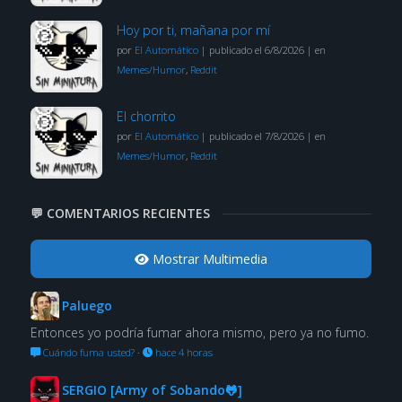
Hoy por ti, mañana por mí
por
El Automático
|
publicado el 6/8/2026
|
en
Memes/Humor
,
Reddit
El chorrito
por
El Automático
|
publicado el 7/8/2026
|
en
Memes/Humor
,
Reddit
💬 COMENTARIOS RECIENTES
Mostrar Multimedia
Paluego
Entonces yo podría fumar ahora mismo, pero ya no fumo.
Cuándo fuma usted?
·
hace 4 horas
SERGIO [Army of Sobando🐸]