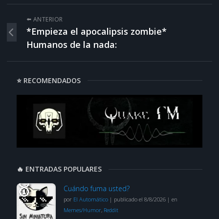
⬅️ ANTERIOR
*Empieza el apocalipsis zombie*
Humanos de la nada:
⭐ RECOMENDADOS
🔥 ENTRADAS POPULARES
Cuándo fuma usted?
por
El Automático
|
publicado el 8/8/2026
|
en
Memes/Humor
,
Reddit