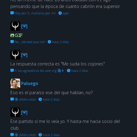
pensando que la época de cuanto cabrón era superior.
Hoy por ti, mañana por mí
·
ayer
[Ψ]
GIF
No. ¿Verdad que no?
·
hace 2 días
[Ψ]
La respuesta correcta es "Me suda los cojones"
A los agnosticos les vale vrg 🗿🍷
·
hace 2 días
Paluego
Eso es el paraíso ese del que hablan, no?
🔞 ¡Miérculos!
·
hace 2 días
[Ψ]
Ese partido sí me lo veía yo. Y hasta me hacía socio del
club.
🔞 ¡Miérculos!
·
hace 2 días