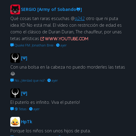
SERGIO [Army of Sobando🐸]
Qué cosas tan raras escuchas @
q242
otro que ni puta
idea XD No está mal. El vídeo con restricción de edad es
como el clásico de Duran Duran, The chauffeur, por unas
tetas artísticas
www.youtube.com
Quake FM: Jonathan Bree
·
ayer
[Ψ]
Con una bolsa en la cabeza no puedo morderles las tetas
😂
No. ¿Verdad que no?
·
ayer
[Ψ]
El puterío es infinito. Viva el puterío!
🔞 Tetas
·
ayer
HpTk
Porque los niños son unos hijos de puta.