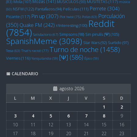
Mozas
(141)
Mola
(107)
MUSITETAS
(117)
(83)
MUSICULOS
(93)
música
Perrete
(304)
NSFW
(122)
Películas
(111)
Pantallazos
(94)
(60)
Porculación
Pin up
(307)
Picante
(117)
Plot twist
(75)
Pollas
(63)
Reddit
(350)
Quake FM
(242)
r/Interesting
(100)
(7854)
Sin pirulís [Ψ]
(105)
Simpsons
(98)
Satisfactorio
(67)
SpanishMeme
(3098)
Star Wars
(92)
Surtido
(97)
Turno de noche
(1458)
Tessa
(63)
That's racist!
(77)
[Ψ]
(586)
Viernes
(116)
Yanquilandia
(59)
Épico
(59)
📅 CALENDARIO
agosto 2026
L
M
X
J
V
S
D
1
2
3
4
5
6
7
8
9
10
11
12
13
14
15
16
17
18
19
20
21
22
23