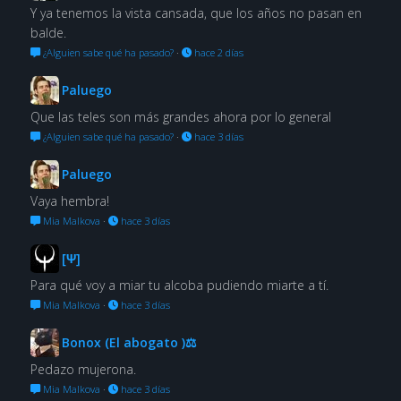
Y ya tenemos la vista cansada, que los años no pasan en
balde.
¿Alguien sabe qué ha pasado?
·
hace 2 días
Paluego
Que las teles son más grandes ahora por lo general
¿Alguien sabe qué ha pasado?
·
hace 3 días
Paluego
Vaya hembra!
Mia Malkova
·
hace 3 días
[Ψ]
Para qué voy a miar tu alcoba pudiendo miarte a tí.
Mia Malkova
·
hace 3 días
Bonox (El abogato )⚖
Pedazo mujerona.
Mia Malkova
·
hace 3 días