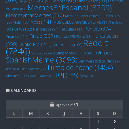
(309)
Humor Negro
(108)
Hombres
(90)
La vintage
Drojas
(70)
FALSO
(63)
MemesEnEspanol
(3209)
de Bonox
(81)
MemesymasMemes
(330)
Miérculos
Metal
(63)
MiedOctubre
(60)
Mozas
(141)
Mola
(107)
MUSITETAS
(117)
(83)
MUSICULOS
(93)
música
Perrete
(304)
NSFW
(122)
Películas
(111)
Pantallazos
(94)
(60)
Porculación
Pin up
(307)
Picante
(117)
Plot twist
(75)
Pollas
(63)
Reddit
(350)
Quake FM
(241)
r/Interesting
(100)
(7846)
Sin pirulís [Ψ]
(105)
Simpsons
(98)
Satisfactorio
(67)
SpanishMeme
(3093)
Star Wars
(92)
Surtido
(97)
Turno de noche
(1454)
Tessa
(63)
That's racist!
(77)
[Ψ]
(585)
Viernes
(116)
Yanquilandia
(59)
Épico
(59)
📅 CALENDARIO
agosto 2026
L
M
X
J
V
S
D
1
2