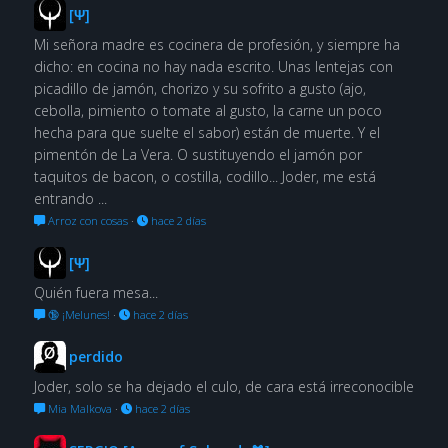
[Ψ]
Mi señora madre es cocinera de profesión, y siempre ha
dicho: en cocina no hay nada escrito. Unas lentejas con
picadillo de jamón, chorizo y su sofrito a gusto (ajo,
cebolla, pimiento o tomate al gusto, la carne un poco
hecha para que suelte el sabor) están de muerte. Y el
pimentón de La Vera. O sustituyendo el jamón por
taquitos de bacon, o costilla, codillo... Joder, me está
entrando ...
Arroz con cosas
·
hace 2 días
[Ψ]
Quién fuera mesa...
🔞 ¡Melunes!
·
hace 2 días
perdido
Joder, solo se ha dejado el culo, de cara está irreconocible
Mia Malkova
·
hace 2 días