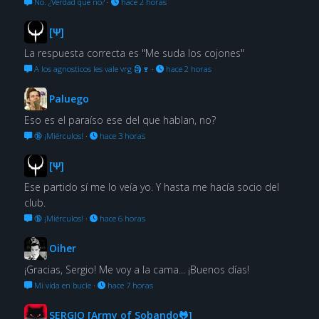
No. ¿Verdad que no?
·
hace 2 horas
[Ψ]
La respuesta correcta es "Me suda los cojones"
A los agnosticos les vale vrg 🗿🍷
·
hace 2 horas
Paluego
Eso es el paraíso ese del que hablan, no?
🔞 ¡Miérculos!
·
hace 3 horas
[Ψ]
Ese partido sí me lo veía yo. Y hasta me hacía socio del
club.
🔞 ¡Miérculos!
·
hace 6 horas
Oiher
¡Gracias, Sergio! Me voy a la cama... ¡Buenos días!
Mi vida en bucle
·
hace 7 horas
SERGIO [Army of Sobando🐸]