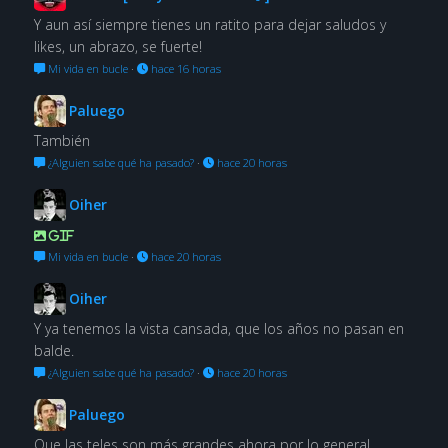
Y aun así siempre tienes un ratito para dejar saludos y
likes, un abrazo, se fuerte!
Mi vida en bucle
·
hace 16 horas
Paluego
También
¿Alguien sabe qué ha pasado?
·
hace 20 horas
Oiher
GIF
Mi vida en bucle
·
hace 20 horas
Oiher
Y ya tenemos la vista cansada, que los años no pasan en
balde.
¿Alguien sabe qué ha pasado?
·
hace 20 horas
Paluego
Que las teles son más grandes ahora por lo general