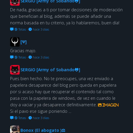
SERGIO [Army of Sobando🐸]
De nada, gracias a ti por tomar decisiones de moderación
que benefician al blog, además se puede añadir una
norma basada en tu criterio, ya lo hablaremos, buen día!
🔞 Tetas
·
hace 3 días
[Ψ]
Gracias majo.
🔞 Tetas
·
hace 3 días
SERGIO [Army of Sobando🐸]
Pues bien hecho. No te preocupes, una vez enviado a
papelera desaparece del blog pero queda en papelera
por si acaso hay que recuperar el contenido tal como
pasa con la papelera de windows, de vez en cuando le
doy a vaciar y ya desaparece definitivamente.
Imagen
Si el pavo ese sigue poniendo ...
🔞 Tetas
·
hace 3 días
Bonox (El abogato )⚖