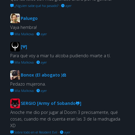
¿Alguien sabe qué ha pasado?
·
ayer
Paluego
Vaya hembra!
Mia Malkova
·
ayer
[Ψ]
Para qué voy a miar tu alcoba pudiendo miarte a tí.
Mia Malkova
·
ayer
Bonox (El abogato )⚖
Pedazo mujerona.
Mia Malkova
·
ayer
SERGIO [Army of Sobando🐸]
Anoche me dio por jugar al Doom 3 precisamente, qué
cosas, cuando me di cuenta eran las 3 de la madrugada
XD
Sobre todo en el Resident Evil
·
ayer