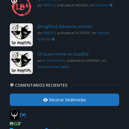
por
SERGIO
|
publicado el 5/8/2026
|
en
Erotismo 🔞
[Jeroglífico] Adivina la solución
por
SERGIO
|
publicado el 21/3/2025
|
en
Acertijos
,
Erotismo 🔞
Un buen meme en español
por
El Automático
|
publicado el 23/4/2026
|
en
Memes/Humor
,
Reddit
💬 COMENTARIOS RECIENTES
Mostrar Multimedia
[Ψ]
GIF