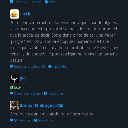
Creen que funcione?
·
ayer
HpTk
Por un lado internet me ha enseñado que cuando algo es
tan obscenamente provocativo, ha sido creado por aquel
que lo ataca, es decir, Steve tiene pinta de ser una mujer
"progre". Por otro lado la estupidez humana me hace
creer que también es altamente probable que Steve sea y
exista, y de corazón le parezca legítimo reivindicar tamaña
basura.
Steve cierra la boca XD
·
hace 2 días
[Ψ]
GIF
O una buena gripe.
·
hace 2 días
Bonox (El abogato )⚖
Creo que están amasando para hacer bollos
🔞 ¡Melunes!
·
hace 2 días