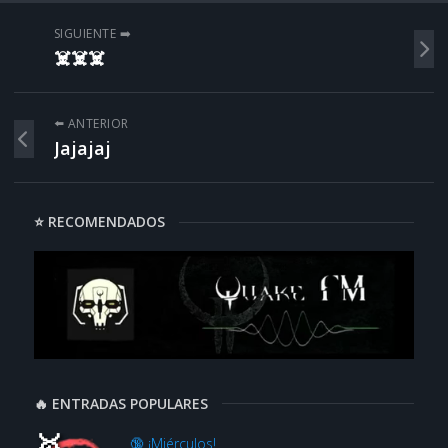
SIGUIENTE ➡️
☠️☠️☠️
⬅️ ANTERIOR
Jajajaj
⭐ RECOMENDADOS
🔥 ENTRADAS POPULARES
🔞 ¡Miérculos!