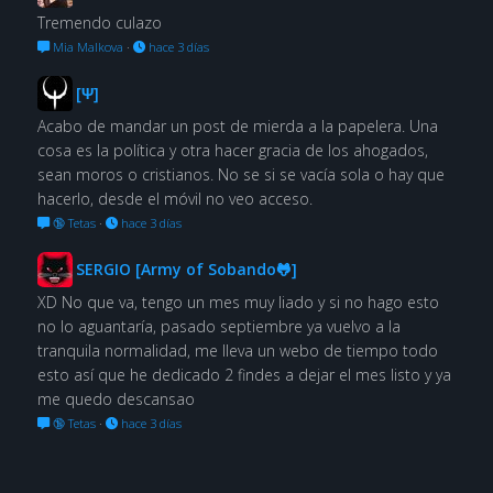
Tremendo culazo
Mia Malkova
·
hace 3 días
[Ψ]
Acabo de mandar un post de mierda a la papelera. Una
cosa es la política y otra hacer gracia de los ahogados,
sean moros o cristianos. No se si se vacía sola o hay que
hacerlo, desde el móvil no veo acceso.
🔞 Tetas
·
hace 3 días
SERGIO [Army of Sobando🐸]
XD No que va, tengo un mes muy liado y si no hago esto
no lo aguantaría, pasado septiembre ya vuelvo a la
tranquila normalidad, me lleva un webo de tiempo todo
esto así que he dedicado 2 findes a dejar el mes listo y ya
me quedo descansao
🔞 Tetas
·
hace 3 días