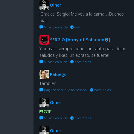
Oiher
¡Gracias, Sergio! Me voy a la cama... ¡Buenos
días!
Mi vida en bucle
·
ayer
SERGIO [Army of Sobando🐸]
Y aun así siempre tienes un ratito para dejar
saludos y likes, un abrazo, se fuerte!
Mi vida en bucle
·
hace 2 días
Paluego
También
¿Alguien sabe qué ha pasado?
·
hace 2 días
Oiher
GIF
Mi vida en bucle
·
hace 2 días
Oiher