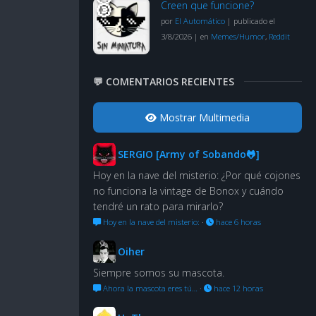
Creen que funcione?
por
El Automático
|
publicado el
3/8/2026
|
en
Memes/Humor
,
Reddit
💬 COMENTARIOS RECIENTES
Mostrar Multimedia
SERGIO [Army of Sobando🐸]
Hoy en la nave del misterio: ¿Por qué cojones
no funciona la vintage de Bonox y cuándo
tendré un rato para mirarlo?
Hoy en la nave del misterio:
·
hace 6 horas
Oiher
Siempre somos su mascota.
Ahora la mascota eres tú…
·
hace 12 horas