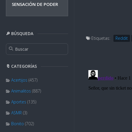
SENSACIÓN DE PODER
🔎 BÚSQUEDA
Etiquetas:
Reddit
🔖 CATEGORÍAS
Acertijos
(457)
Animalitos
(887)
Aportes
(135)
ASMR
(3)
Bonito
(702)