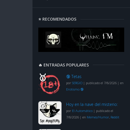
⭐ RECOMENDADOS
🔥 ENTRADAS POPULARES
🔞 Tetas
por
SERGIO
|
publicado el 7/8/2026
|
en
Erotismo 🔞
Hoy en la nave del misterio:
por
El Automático
|
publicado el
7/8/2026
|
en
Memes/Humor
,
Reddit