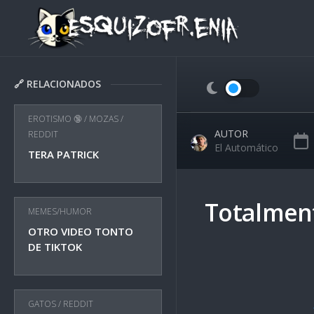
Skip
to
content
🔗 RELACIONADOS
EROTISMO 🔞
/
MOZAS
/
AUTOR
REDDIT
El Automático
TERA PATRICK
Totalmen
MEMES/HUMOR
OTRO VIDEO TONTO
DE TIKTOK
GATOS
/
REDDIT