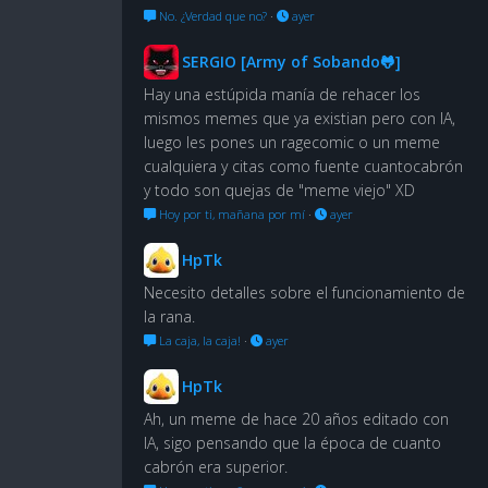
No. ¿Verdad que no?
·
ayer
SERGIO [Army of Sobando🐸]
Hay una estúpida manía de rehacer los
mismos memes que ya existian pero con IA,
luego les pones un ragecomic o un meme
cualquiera y citas como fuente cuantocabrón
y todo son quejas de "meme viejo" XD
Hoy por ti, mañana por mí
·
ayer
HpTk
Necesito detalles sobre el funcionamiento de
la rana.
La caja, la caja!
·
ayer
HpTk
Ah, un meme de hace 20 años editado con
IA, sigo pensando que la época de cuanto
cabrón era superior.