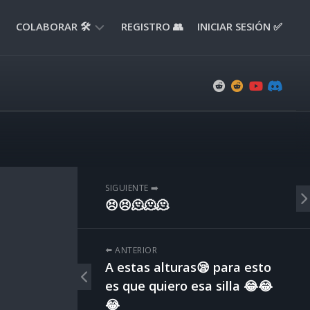
COLABORAR 🛠️
REGISTRO 👥
INICIAR SESIÓN ✅
ENVIAR
APORTE
📝
ENVIAR
REPORTE
🚧
SUGERENCIAS
SIGUIENTE ➡️
💡
😣😣🫠🫠🫠
⬅️ ANTERIOR
A estas alturas😪 para esto
es que quiero esa silla 😂😂
😂