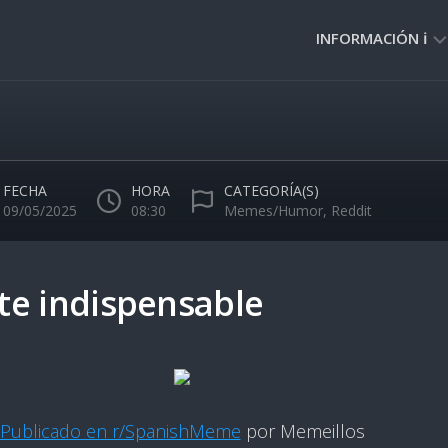
INFORMACIÓN ℹ️
PRIVACIDAD
🔒
NORMAS
DE
FECHA
HORA
CATEGORÍA(S)
USO
09/05/2025
08:30
Memes/Humor
,
Reddit
🚸
te indispensable
Publicado en r/SpanishMeme
por Memeillos