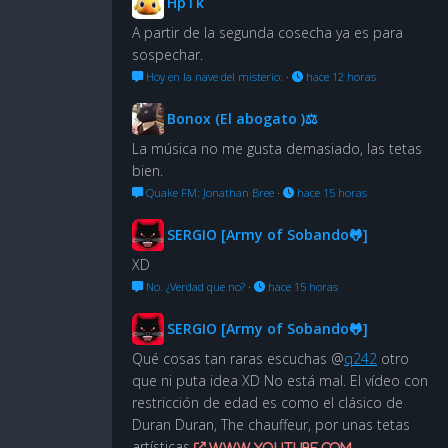
HpTk
A partir de la segunda cosecha ya es para
sospechar.
Hoy en la nave del misterio:
·
hace 12 horas
Bonox (El abogato )⚖
La música no me gusta demasiado, las tetas
bien.
Quake FM: Jonathan Bree
·
hace 15 horas
SERGIO [Army of Sobando🐸]
XD
No. ¿Verdad que no?
·
hace 15 horas
SERGIO [Army of Sobando🐸]
Qué cosas tan raras escuchas @
q242
otro
que ni puta idea XD No está mal. El vídeo con
restricción de edad es como el clásico de
Duran Duran, The chauffeur, por unas tetas
artísticas
www.youtube.com