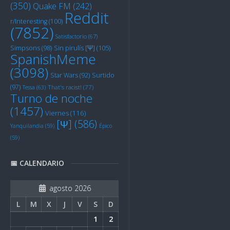
(350)
Quake FM
(242)
Reddit
r/Interesting
(100)
(7852)
Satisfactorio
(67)
Sin pirulís [Ψ]
(105)
Simpsons
(98)
SpanishMeme
(3098)
Star Wars
(92)
Surtido
(97)
Tessa
(63)
That's racist!
(77)
Turno de noche
(1457)
Viernes
(116)
[Ψ]
(586)
Yanquilandia
(59)
Épico
(59)
📅 CALENDARIO
agosto 2026
L
M
X
J
V
S
D
1
2