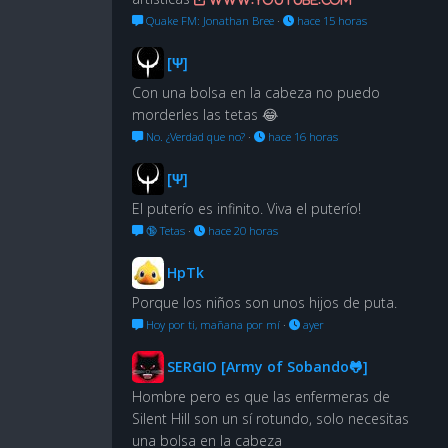
Quake FM: Jonathan Bree
·
hace 15 horas
[Ψ]
Con una bolsa en la cabeza no puedo
morderles las tetas 😂
No. ¿Verdad que no?
·
hace 16 horas
[Ψ]
El puterío es infinito. Viva el puterío!
🔞 Tetas
·
hace 20 horas
HpTk
Porque los niños son unos hijos de puta.
Hoy por ti, mañana por mí
·
ayer
SERGIO [Army of Sobando🐸]
Hombre pero es que las enfermeras de
Silent Hill son un sí rotundo, solo necesitas
una bolsa en la cabeza