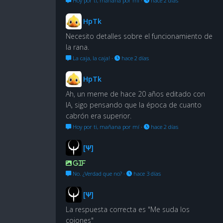
Hoy por ti, mañana por mí
·
hace 2 días
HpTk
Necesito detalles sobre el funcionamiento de
la rana.
La caja, la caja!
·
hace 2 días
HpTk
Ah, un meme de hace 20 años editado con
IA, sigo pensando que la época de cuanto
cabrón era superior.
Hoy por ti, mañana por mí
·
hace 2 días
[Ψ]
GIF
No. ¿Verdad que no?
·
hace 3 días
[Ψ]
La respuesta correcta es "Me suda los
cojones"