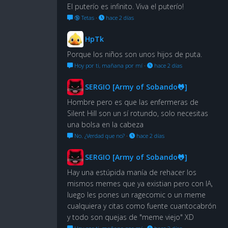
El puterío es infinito. Viva el puterío!
🔞 Tetas
·
hace 2 días
HpTk
Porque los niños son unos hijos de puta.
Hoy por ti, mañana por mí
·
hace 2 días
SERGIO [Army of Sobando🐸]
Hombre pero es que las enfermeras de
Silent Hill son un sí rotundo, solo necesitas
una bolsa en la cabeza
No. ¿Verdad que no?
·
hace 2 días
SERGIO [Army of Sobando🐸]
Hay una estúpida manía de rehacer los
mismos memes que ya existian pero con IA,
luego les pones un ragecomic o un meme
cualquiera y citas como fuente cuantocabrón
y todo son quejas de "meme viejo" XD