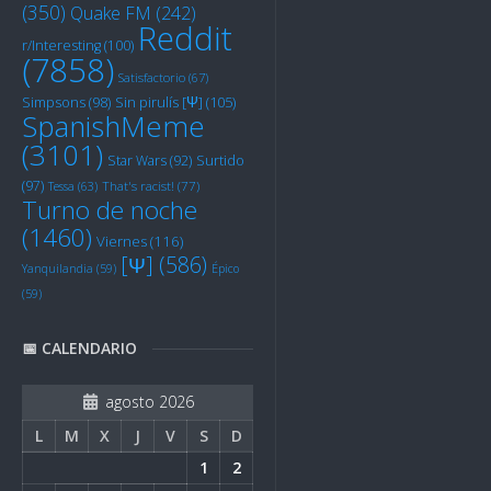
(350)
Quake FM
(242)
Reddit
r/Interesting
(100)
(7858)
Satisfactorio
(67)
Sin pirulís [Ψ]
(105)
Simpsons
(98)
SpanishMeme
(3101)
Star Wars
(92)
Surtido
(97)
Tessa
(63)
That's racist!
(77)
Turno de noche
(1460)
Viernes
(116)
[Ψ]
(586)
Yanquilandia
(59)
Épico
(59)
📅 CALENDARIO
agosto 2026
L
M
X
J
V
S
D
1
2