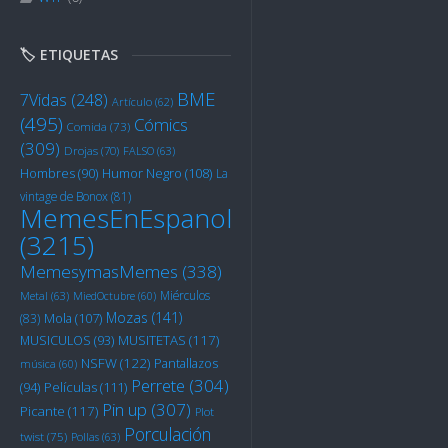
🏷️ ETIQUETAS
BME
7Vidas
(248)
Artículo
(62)
(495)
Cómics
Comida
(73)
(309)
Drojas
(70)
FALSO
(63)
Humor Negro
(108)
Hombres
(90)
La
vintage de Bonox
(81)
MemesEnEspanol
(3215)
MemesymasMemes
(338)
Miérculos
Metal
(63)
MiedOctubre
(60)
Mozas
(141)
Mola
(107)
(83)
MUSITETAS
(117)
MUSICULOS
(93)
NSFW
(122)
Pantallazos
música
(60)
Perrete
(304)
Películas
(111)
(94)
Pin up
(307)
Picante
(117)
Plot
Porculación
twist
(75)
Pollas
(63)