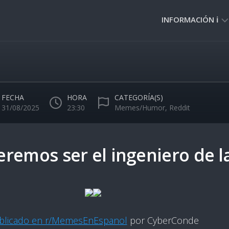
INFORMACIÓN ℹ️
PRIVACIDAD
🔒
NORMAS
DE
FECHA
HORA
CATEGORÍA(S)
USO
31/08/2025
23:30
Memes/Humor
,
Reddit
🚸
remos ser el ingeniero de la
blicado en r/MemesEnEspanol
por CyberConde