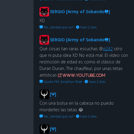
SERGIO [Army of Sobando🐸]
XD
No. ¿Verdad que no?
·
hace 2 días
SERGIO [Army of Sobando🐸]
Qué cosas tan raras escuchas @
q242
otro
que ni puta idea XD No está mal. El vídeo con
restricción de edad es como el clásico de
Duran Duran, The chauffeur, por unas tetas
artísticas
www.youtube.com
Quake FM: Jonathan Bree
·
hace 2 días
[Ψ]
Con una bolsa en la cabeza no puedo
morderles las tetas 😂
No. ¿Verdad que no?
·
hace 2 días
[Ψ]