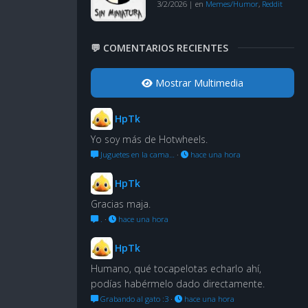
3/2/2026
|
en
Memes/Humor
,
Reddit
💬 COMENTARIOS RECIENTES
Mostrar Multimedia
HpTk
Yo soy más de Hotwheels.
Juguetes en la cama…
·
hace una hora
HpTk
Gracias maja.
.
·
hace una hora
HpTk
Humano, qué tocapelotas echarlo ahí,
podías habérmelo dado directamente.
Grabando al gato :3
·
hace una hora