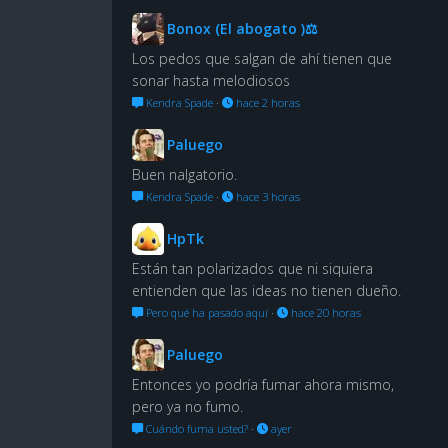
Bonox (El abogato )⚖
Los pedos que salgan de ahí tienen que
sonar hasta melodiosos
Kendra Spade
·
hace 2 horas
Paluego
Buen nalgatorio.
Kendra Spade
·
hace 3 horas
HpTk
Están tan polarizados que ni siquiera
entienden que las ideas no tienen dueño.
Pero qué ha pasado aquí
·
hace 20 horas
Paluego
Entonces yo podría fumar ahora mismo,
pero ya no fumo.
Cuándo fuma usted?
·
ayer