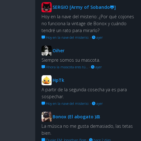
SERGIO [Army of Sobando🐸]
Hoy en la nave del misterio: ¿Por qué cojones
no funciona la vintage de Bonox y cuándo
tendré un rato para mirarlo?
Hoy en la nave del misterio:
·
ayer
Oiher
Siempre somos su mascota.
Ahora la mascota eres tú…
·
ayer
HpTk
A partir de la segunda cosecha ya es para
sospechar.
Hoy en la nave del misterio:
·
ayer
Bonox (El abogato )⚖
La música no me gusta demasiado, las tetas
bien.
Quake FM: Jonathan Bree
·
hace 2 días