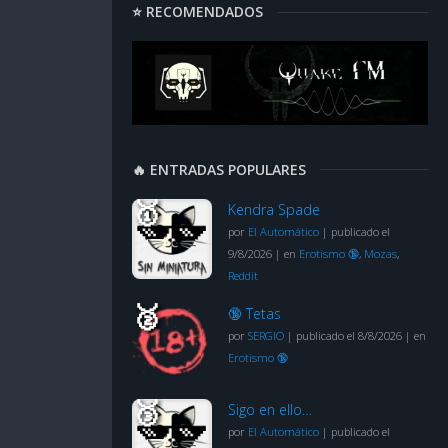
⭐ RECOMENDADOS
🔥 ENTRADAS POPULARES
Kendra Spade
por
El Automático
|
publicado el
9/8/2026
|
en
Erotismo 🔞
,
Mozas
,
Reddit
🔞 Tetas
por
SERGIO
|
publicado el 8/8/2026
|
en
Erotismo 🔞
Sigo en ello…
por
El Automático
|
publicado el