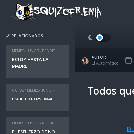
Skip
to
content
🔗 RELACIONADOS
MEMES/HUMOR
/
REDDIT
AUTOR
ESTOY HASTA LA
El Automático
MADRE
Todos que
GATOS
/
MEMES/HUMOR
ESPACIO PERSONAL
MEMES/HUMOR
/
REDDIT
Pu
EL ESFUERZO DE NO