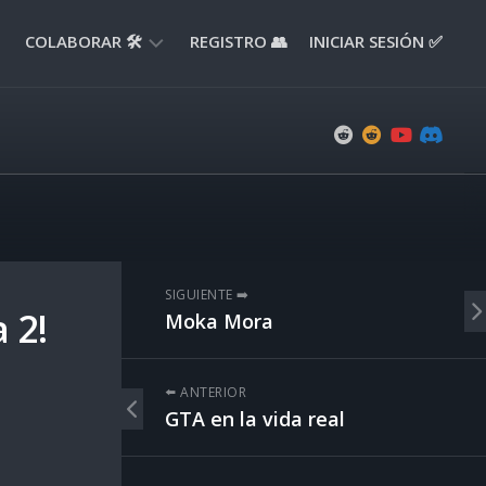
COLABORAR 🛠️
REGISTRO 👥
INICIAR SESIÓN ✅
ENVIAR
APORTE
📝
ENVIAR
REPORTE
🚧
SUGERENCIAS
SIGUIENTE ➡️
💡
 2!
Moka Mora
⬅️ ANTERIOR
GTA en la vida real