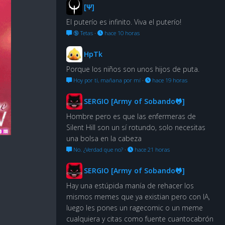
[Ψ]
El puterío es infinito. Viva el puterío!
🔞 Tetas
·
hace 10 horas
HpTk
Porque los niños son unos hijos de puta.
Hoy por ti, mañana por mí
·
hace 19 horas
SERGIO [Army of Sobando🐸]
Hombre pero es que las enfermeras de
Silent Hill son un sí rotundo, solo necesitas
una bolsa en la cabeza
No. ¿Verdad que no?
·
hace 21 horas
SERGIO [Army of Sobando🐸]
Hay una estúpida manía de rehacer los
mismos memes que ya existian pero con IA,
luego les pones un ragecomic o un meme
cualquiera y citas como fuente cuantocabrón