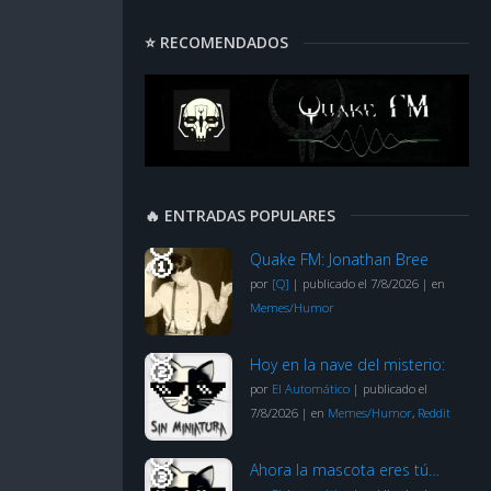
⭐ RECOMENDADOS
🔥 ENTRADAS POPULARES
Quake FM: Jonathan Bree
por
[Q]
|
publicado el 7/8/2026
|
en
Memes/Humor
Hoy en la nave del misterio:
por
El Automático
|
publicado el
7/8/2026
|
en
Memes/Humor
,
Reddit
Ahora la mascota eres tú…