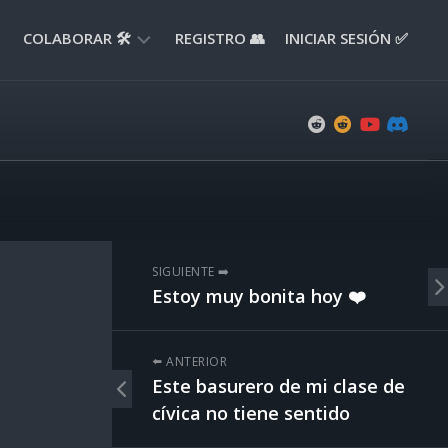
COLABORAR 🛠️
REGISTRO 👥
INICIAR SESIÓN ✅
ENVIAR
APORTE
📝
ENVIAR
REPORTE
🚧
SUGERENCIAS
SIGUIENTE ➡️
💡
Estoy muy bonita hoy ❤️
⬅️ ANTERIOR
Este basurero de mi clase de
cívica no tiene sentido