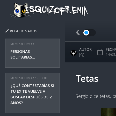
Skip
to
content
🔗 RELACIONADOS
MEMES/HUMOR
AUTOR
FECH
PERSONAS
[Q]
14/05
SOLITARIAS…
Tetas
MEMES/HUMOR
/
REDDIT
¿QUÉ CONTESTARÍAS SI
TU EX TE VUELVE A
Sergio dice tetas, 
BUSCAR DESPUÉS DE 2
AÑOS?