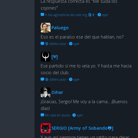
La respuesta correcta es "Me suda los
cojones"
A los agnosticos les vale vrg 🗿🍷
·
ayer
Paluego
Eso es el paraíso ese del que hablan, no?
🔞 ¡Miérculos!
·
ayer
[Ψ]
Ese partido sí me lo veía yo. Y hasta me hacía
socio del club.
🔞 ¡Miérculos!
·
ayer
Oiher
¡Gracias, Sergio! Me voy a la cama... ¡Buenos
días!
Mi vida en bucle
·
ayer
SERGIO [Army of Sobando🐸]
Y aun así siempre tienes un ratito para dejar