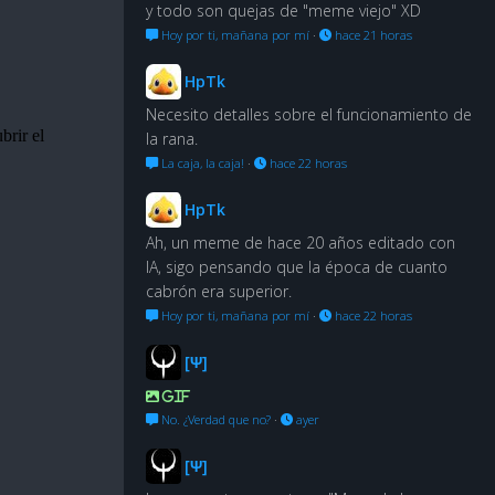
y todo son quejas de "meme viejo" XD
Hoy por ti, mañana por mí
·
hace 21 horas
HpTk
Necesito detalles sobre el funcionamiento de
la rana.
La caja, la caja!
·
hace 22 horas
HpTk
Ah, un meme de hace 20 años editado con
IA, sigo pensando que la época de cuanto
cabrón era superior.
Hoy por ti, mañana por mí
·
hace 22 horas
[Ψ]
GIF
No. ¿Verdad que no?
·
ayer
[Ψ]