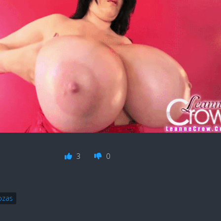
3
0
ozas