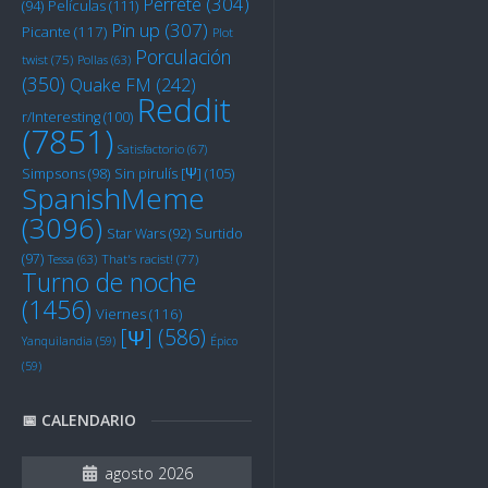
Perrete
(304)
Películas
(111)
(94)
Pin up
(307)
Picante
(117)
Plot
Porculación
twist
(75)
Pollas
(63)
(350)
Quake FM
(242)
Reddit
r/Interesting
(100)
(7851)
Satisfactorio
(67)
Sin pirulís [Ψ]
(105)
Simpsons
(98)
SpanishMeme
(3096)
Star Wars
(92)
Surtido
(97)
Tessa
(63)
That's racist!
(77)
Turno de noche
(1456)
Viernes
(116)
[Ψ]
(586)
Yanquilandia
(59)
Épico
(59)
📅 CALENDARIO
agosto 2026