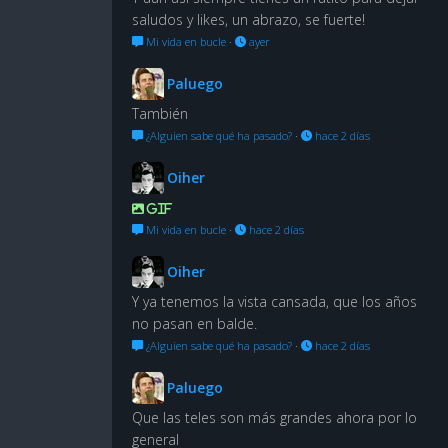
saludos y likes, un abrazo, se fuerte!
Mi vida en bucle
·
ayer
Paluego
También
¿Alguien sabe qué ha pasado?
·
hace 2 días
Oiher
GIF
Mi vida en bucle
·
hace 2 días
Oiher
Y ya tenemos la vista cansada, que los años
no pasan en balde.
¿Alguien sabe qué ha pasado?
·
hace 2 días
Paluego
Que las teles son más grandes ahora por lo
general