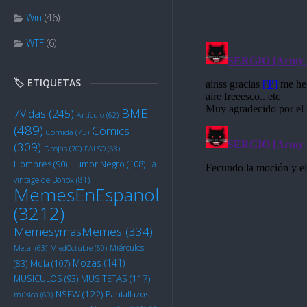
Win
(46)
WTF
(6)
🏷️ ETIQUETAS
BME
7Vidas
(245)
Artículo
(62)
(489)
Cómics
Comida
(73)
(309)
Drojas
(70)
FALSO
(63)
Humor Negro
(108)
Hombres
(90)
La
vintage de Bonox
(81)
MemesEnEspanol
(3212)
MemesymasMemes
(334)
Miérculos
Metal
(63)
MiedOctubre
(60)
Mozas
(141)
Mola
(107)
(83)
MUSITETAS
(117)
MUSICULOS
(93)
NSFW
(122)
Pantallazos
música
(60)