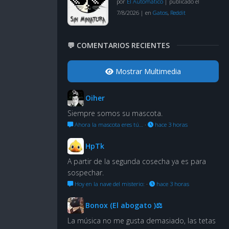
por
El Automático
|
publicado el
7/8/2026
|
en
Gatos
,
Reddit
💬 COMENTARIOS RECIENTES
Mostrar Multimedia
Oiher
Siempre somos su mascota.
Ahora la mascota eres tú…
·
hace 3 horas
HpTk
A partir de la segunda cosecha ya es para
sospechar.
Hoy en la nave del misterio:
·
hace 3 horas
Bonox (El abogato )⚖
La música no me gusta demasiado, las tetas