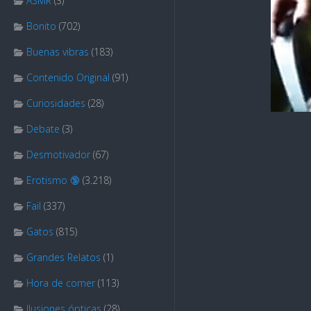
ASMR
(3)
Bonito
(702)
Buenas vibras
(183)
Contenido Original
(91)
Curiosidades
(28)
Debate
(3)
Desmotivador
(67)
Erotismo 🔞
(3.218)
Fail
(337)
Gatos
(815)
Grandes Relatos
(1)
Hora de comer
(113)
Ilusiones ópticas
(28)