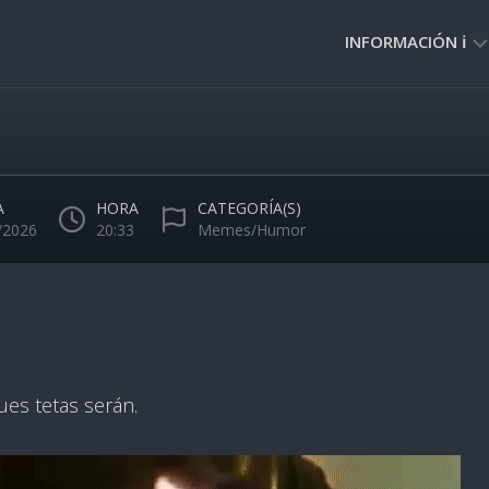
INFORMACIÓN ℹ️
PRIVACIDAD
🔒
NORMAS
DE
A
HORA
CATEGORÍA(S)
USO
/2026
20:33
Memes/Humor
🚸
pues tetas serán.