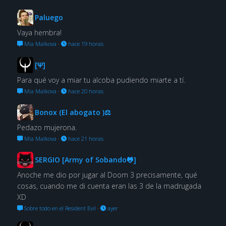
Paluego
Vaya hembra!
Mia Malkova
·
hace 19 horas
[Ψ]
Para qué voy a miar tu alcoba pudiendo miarte a tí.
Mia Malkova
·
hace 20 horas
Bonox (El abogato )⚖
Pedazo mujerona.
Mia Malkova
·
hace 21 horas
SERGIO [Army of Sobando🐸]
Anoche me dio por jugar al Doom 3 precisamente, qué
cosas, cuando me di cuenta eran las 3 de la madrugada
XD
Sobre todo en el Resident Evil
·
ayer