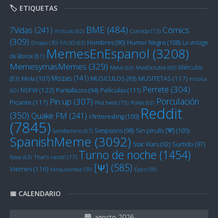
🏷️ ETIQUETAS
BME
(484)
Cómics
7Vidas
(241)
Artículo
(62)
Comida
(73)
(309)
Humor Negro
(108)
Hombres
(90)
La vintage
Drojas
(70)
FALSO
(63)
MemesEnEspanol
(3208)
de Bonox
(81)
MemesymasMemes
(329)
Miérculos
Metal
(63)
MiedOctubre
(60)
Mozas
(141)
Mola
(107)
MUSITETAS
(117)
(83)
MUSICULOS
(93)
música
Perrete
(304)
NSFW
(122)
Películas
(111)
Pantallazos
(94)
(60)
Porculación
Pin up
(307)
Picante
(117)
Plot twist
(75)
Pollas
(63)
Reddit
(350)
Quake FM
(241)
r/Interesting
(100)
(7845)
Sin pirulís [Ψ]
(105)
Simpsons
(98)
Satisfactorio
(67)
SpanishMeme
(3092)
Star Wars
(92)
Surtido
(97)
Turno de noche
(1454)
Tessa
(63)
That's racist!
(77)
[Ψ]
(585)
Viernes
(116)
Yanquilandia
(59)
Épico
(59)
📅 CALENDARIO
agosto 2026