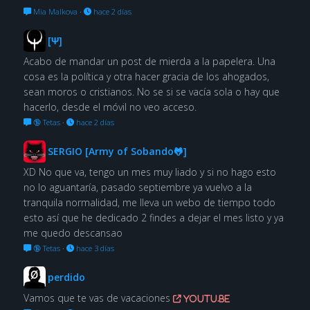
Mia Malkova
·
hace 2 días
[Ψ]
Acabo de mandar un post de mierda a la papelera. Una
cosa es la política y otra hacer gracia de los ahogados,
sean moros o cristianos. No se si se vacía sola o hay que
hacerlo, desde el móvil no veo acceso.
🔞 Tetas
·
hace 2 días
SERGIO [Army of Sobando🐸]
XD No que va, tengo un mes muy liado y si no hago esto
no lo aguantaría, pasado septiembre ya vuelvo a la
tranquila normalidad, me lleva un webo de tiempo todo
esto así que he dedicado 2 findes a dejar el mes listo y ya
me quedo descansao
🔞 Tetas
·
hace 3 días
perdido
Vamos que te vas de vacaciones
youtu.be