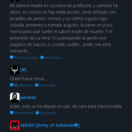
Mi señora madre es cocinera de profesión, y siempre ha
dicho: en cocina no hay nada escrito. Unas lentejas con
picadillo de jamón, chorizo y su sofrito a gusto (ajo,
cebolla, pimiento o tomate al gusto, la carne un poco
hecha para que suelte el sabor) están de muerte. Y el
pimentón de La Vera. O sustituyendo el jamón por
taquitos de bacon, o costilla, codillo... Joder, me está
entrando ...
Arroz con cosas
·
hace 2 días
[Ψ]
Quién fuera mesa...
🔞 ¡Melunes!
·
hace 2 días
perdido
Joder, solo se ha dejado el culo, de cara está irreconocible
Mia Malkova
·
hace 2 días
SERGIO [Army of Sobando🐸]