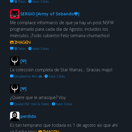
🔞 Tetas
·
hace 3 días
SERGIO [Army of Sobando🐸]
Me complace informaros de que ya hay un post NSFW
programado para cada día de Agosto, incluidos los
miérculos. ¡Todo cubierto! Feliz semana chumachos!
Imagen
🔞 Tetas
·
hace 3 días
[Ψ]
La colección completa de Star Warras... Gracias majo!
Qmpleaños feliz 🍰
·
hace 3 días
[Ψ]
¿Quiere que le arrasque? Voy.
Quake FM: Hall & Oates
·
hace 3 días
perdido
Es tan temprano que todavía es 1 de agosto asi que ahí
va Sasha knox
Imagen