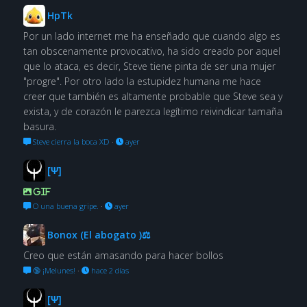
HpTk
Por un lado internet me ha enseñado que cuando algo es
tan obscenamente provocativo, ha sido creado por aquel
que lo ataca, es decir, Steve tiene pinta de ser una mujer
"progre". Por otro lado la estupidez humana me hace
creer que también es altamente probable que Steve sea y
exista, y de corazón le parezca legítimo reivindicar tamaña
basura.
Steve cierra la boca XD
·
ayer
[Ψ]
GIF
O una buena gripe.
·
ayer
Bonox (El abogato )⚖
Creo que están amasando para hacer bollos
🔞 ¡Melunes!
·
hace 2 días
[Ψ]