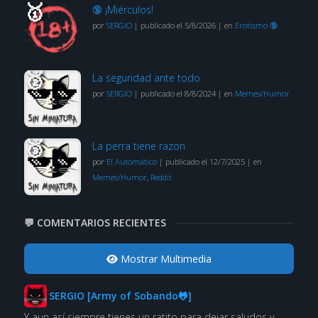
🔞 ¡Miérculos!
por
SERGIO
|
publicado el 5/8/2026
|
en
Erotismo 🔞
La seguridad ante todo
por
SERGIO
|
publicado el 8/8/2024
|
en
Memes/Humor
La perra tiene razon
por
El Automático
|
publicado el 12/7/2025
|
en
Memes/Humor
,
Reddit
💬 COMENTARIOS RECIENTES
Mostrar Multimedia
SERGIO [Army of Sobando🐸]
Y aun así siempre tienes un ratito para dejar saludos y