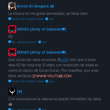
Bonox (El abogato )⚖
La música no me gusta demasiado, las tetas bien.
Quake FM: Jonathan Bree
·
ayer
SERGIO [Army of Sobando🐸]
XD
No. ¿Verdad que no?
·
ayer
SERGIO [Army of Sobando🐸]
Qué cosas tan raras escuchas @
q242
otro que ni puta
idea XD No está mal. El vídeo con restricción de edad es
como el clásico de Duran Duran, The chauffeur, por unas
tetas artísticas
www.youtube.com
Quake FM: Jonathan Bree
·
ayer
[Ψ]
Con una bolsa en la cabeza no puedo morderles las tetas
😂
No. ¿Verdad que no?
·
ayer