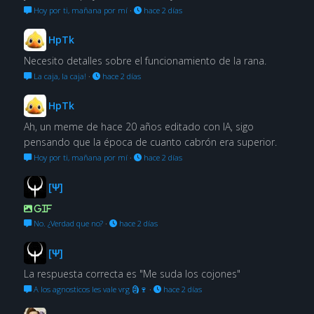
Hoy por ti, mañana por mí
·
hace 2 días
HpTk
Necesito detalles sobre el funcionamiento de la rana.
La caja, la caja!
·
hace 2 días
HpTk
Ah, un meme de hace 20 años editado con IA, sigo
pensando que la época de cuanto cabrón era superior.
Hoy por ti, mañana por mí
·
hace 2 días
[Ψ]
GIF
No. ¿Verdad que no?
·
hace 2 días
[Ψ]
La respuesta correcta es "Me suda los cojones"
A los agnosticos les vale vrg 🗿🍷
·
hace 2 días