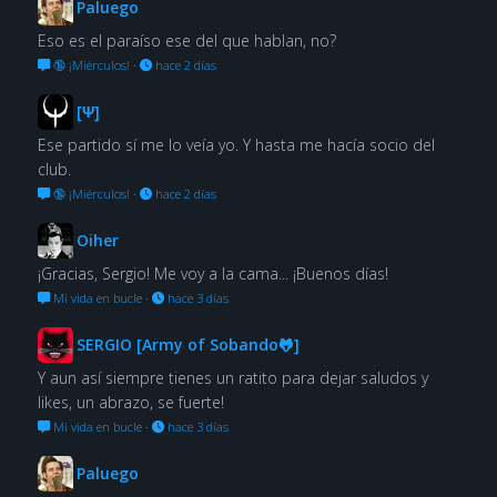
Paluego
Eso es el paraíso ese del que hablan, no?
🔞 ¡Miérculos!
·
hace 2 días
[Ψ]
Ese partido sí me lo veía yo. Y hasta me hacía socio del
club.
🔞 ¡Miérculos!
·
hace 2 días
Oiher
¡Gracias, Sergio! Me voy a la cama... ¡Buenos días!
Mi vida en bucle
·
hace 3 días
SERGIO [Army of Sobando🐸]
Y aun así siempre tienes un ratito para dejar saludos y
likes, un abrazo, se fuerte!
Mi vida en bucle
·
hace 3 días
Paluego