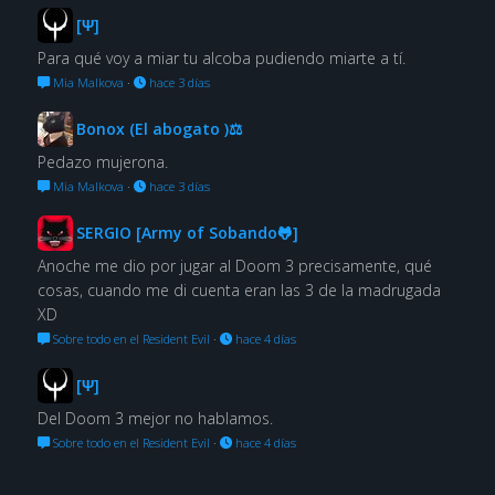
[Ψ]
Para qué voy a miar tu alcoba pudiendo miarte a tí.
Mia Malkova
·
hace 3 días
Bonox (El abogato )⚖
Pedazo mujerona.
Mia Malkova
·
hace 3 días
SERGIO [Army of Sobando🐸]
Anoche me dio por jugar al Doom 3 precisamente, qué
cosas, cuando me di cuenta eran las 3 de la madrugada
XD
Sobre todo en el Resident Evil
·
hace 4 días
[Ψ]
Del Doom 3 mejor no hablamos.
Sobre todo en el Resident Evil
·
hace 4 días