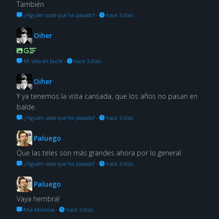
También
¿Alguien sabe qué ha pasado?
·
hace 3 días
Oiher
GIF
Mi vida en bucle
·
hace 3 días
Oiher
Y ya tenemos la vista cansada, que los años no pasan en
balde.
¿Alguien sabe qué ha pasado?
·
hace 3 días
Paluego
Que las teles son más grandes ahora por lo general
¿Alguien sabe qué ha pasado?
·
hace 3 días
Paluego
Vaya hembra!
Mia Malkova
·
hace 3 días