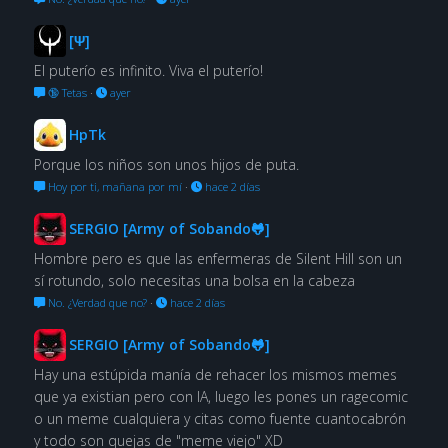
[Ψ]
El puterío es infinito. Viva el puterío!
🔞 Tetas
·
ayer
HpTk
Porque los niños son unos hijos de puta.
Hoy por ti, mañana por mí
·
hace 2 días
SERGIO [Army of Sobando🐸]
Hombre pero es que las enfermeras de Silent Hill son un
sí rotundo, solo necesitas una bolsa en la cabeza
No. ¿Verdad que no?
·
hace 2 días
SERGIO [Army of Sobando🐸]
Hay una estúpida manía de rehacer los mismos memes
que ya existian pero con IA, luego les pones un ragecomic
o un meme cualquiera y citas como fuente cuantocabrón
y todo son quejas de "meme viejo" XD