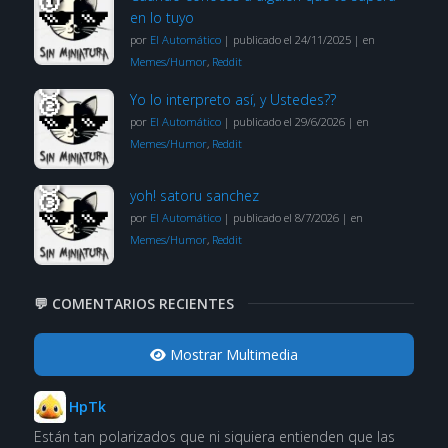
en lo tuyo
por
El Automático
|
publicado el 24/11/2025
|
en
Memes/Humor
,
Reddit
Yo lo interpreto así, y Ustedes??
por
El Automático
|
publicado el 29/6/2026
|
en
Memes/Humor
,
Reddit
yoh! satoru sanchez
por
El Automático
|
publicado el 8/7/2026
|
en
Memes/Humor
,
Reddit
💬 COMENTARIOS RECIENTES
Mostrar Multimedia
HpTk
Están tan polarizados que ni siquiera entienden que las