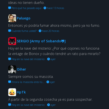
ideas no tienen dueño.
Pero qué ha pasado aquí
·
hace 13 horas
Paluego
Entonces yo podría fumar ahora mismo, pero ya no fumo.
Cuándo fuma usted?
·
hace 20 horas
SERGIO [Army of Sobando🐸]
Hoy en la nave del misterio: ¿Por qué cojones no funciona
la vintage de Bonox y cuándo tendré un rato para mirarlo?
Hoy en la nave del misterio:
·
ayer
Oiher
Siempre somos su mascota.
Ahora la mascota eres tú…
·
ayer
HpTk
A partir de la segunda cosecha ya es para sospechar.
Hoy en la nave del misterio:
·
ayer