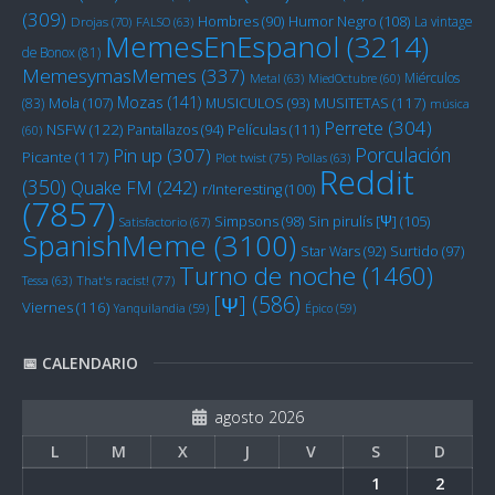
(309)
Humor Negro
(108)
Hombres
(90)
La vintage
Drojas
(70)
FALSO
(63)
MemesEnEspanol
(3214)
de Bonox
(81)
MemesymasMemes
(337)
Miérculos
Metal
(63)
MiedOctubre
(60)
Mozas
(141)
Mola
(107)
MUSITETAS
(117)
(83)
MUSICULOS
(93)
música
Perrete
(304)
NSFW
(122)
Películas
(111)
Pantallazos
(94)
(60)
Porculación
Pin up
(307)
Picante
(117)
Plot twist
(75)
Pollas
(63)
Reddit
(350)
Quake FM
(242)
r/Interesting
(100)
(7857)
Sin pirulís [Ψ]
(105)
Simpsons
(98)
Satisfactorio
(67)
SpanishMeme
(3100)
Star Wars
(92)
Surtido
(97)
Turno de noche
(1460)
Tessa
(63)
That's racist!
(77)
[Ψ]
(586)
Viernes
(116)
Yanquilandia
(59)
Épico
(59)
📅 CALENDARIO
agosto 2026
L
M
X
J
V
S
D
1
2