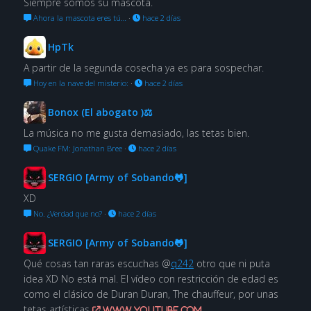
Siempre somos su mascota.
Ahora la mascota eres tú…
·
hace 2 días
HpTk
A partir de la segunda cosecha ya es para sospechar.
Hoy en la nave del misterio:
·
hace 2 días
Bonox (El abogato )⚖
La música no me gusta demasiado, las tetas bien.
Quake FM: Jonathan Bree
·
hace 2 días
SERGIO [Army of Sobando🐸]
XD
No. ¿Verdad que no?
·
hace 2 días
SERGIO [Army of Sobando🐸]
Qué cosas tan raras escuchas @
q242
otro que ni puta
idea XD No está mal. El vídeo con restricción de edad es
como el clásico de Duran Duran, The chauffeur, por unas
tetas artísticas
www.youtube.com