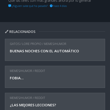
Que las teles son más grandes ahora por lo general
¿Alguien sabe qué ha pasado?
·
hace 4 días
🔗 RELACIONADOS
GATOS
/
LORE PROPIO
/
MEMES/HUMOR
BUENAS NOCHES CON EL AUTOMÁTICO
MEMES/HUMOR
/
REDDIT
FOBIA…
MEMES/HUMOR
/
REDDIT
¿LAS MEJORES LECCIONES?