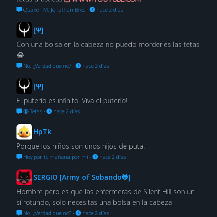
Quake FM: Jonathan Bree
·
hace 2 días
[Ψ]
Con una bolsa en la cabeza no puedo morderles las tetas
😂
No. ¿Verdad que no?
·
hace 2 días
[Ψ]
El puterío es infinito. Viva el puterío!
🔞 Tetas
·
hace 2 días
HpTk
Porque los niños son unos hijos de puta.
Hoy por ti, mañana por mí
·
hace 2 días
SERGIO [Army of Sobando🐸]
Hombre pero es que las enfermeras de Silent Hill son un
sí rotundo, solo necesitas una bolsa en la cabeza
No. ¿Verdad que no?
·
hace 2 días