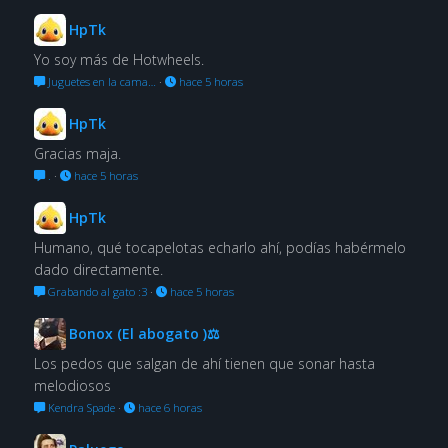
HpTk
Yo soy más de Hotwheels.
Juguetes en la cama…
·
hace 5 horas
HpTk
Gracias maja.
.
·
hace 5 horas
HpTk
Humano, qué tocapelotas echarlo ahí, podías habérmelo
dado directamente.
Grabando al gato :3
·
hace 5 horas
Bonox (El abogato )⚖
Los pedos que salgan de ahí tienen que sonar hasta
melodiosos
Kendra Spade
·
hace 6 horas