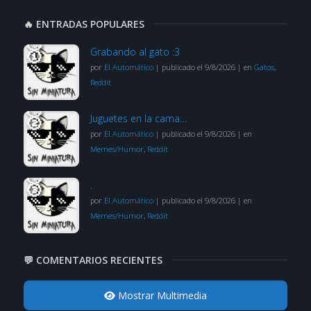
🔥 ENTRADAS POPULARES
Grabando al gato :3
por
El Automático
|
publicado el 9/8/2026
|
en
Gatos
,
Reddit
Juguetes en la cama…
por
El Automático
|
publicado el 9/8/2026
|
en
Memes/Humor
,
Reddit
.
por
El Automático
|
publicado el 9/8/2026
|
en
Memes/Humor
,
Reddit
💬 COMENTARIOS RECIENTES
Mostrar Multimedia