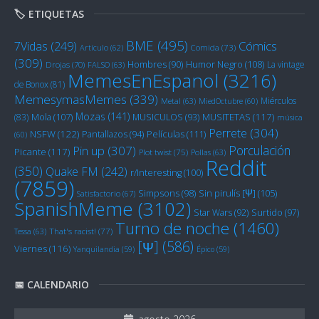
🏷️ ETIQUETAS
BME
(495)
Cómics
7Vidas
(249)
Artículo
(62)
Comida
(73)
(309)
Humor Negro
(108)
Hombres
(90)
La vintage
Drojas
(70)
FALSO
(63)
MemesEnEspanol
(3216)
de Bonox
(81)
MemesymasMemes
(339)
Miérculos
Metal
(63)
MiedOctubre
(60)
Mozas
(141)
Mola
(107)
MUSITETAS
(117)
(83)
MUSICULOS
(93)
música
Perrete
(304)
NSFW
(122)
Películas
(111)
Pantallazos
(94)
(60)
Porculación
Pin up
(307)
Picante
(117)
Plot twist
(75)
Pollas
(63)
Reddit
(350)
Quake FM
(242)
r/Interesting
(100)
(7859)
Sin pirulís [Ψ]
(105)
Simpsons
(98)
Satisfactorio
(67)
SpanishMeme
(3102)
Star Wars
(92)
Surtido
(97)
Turno de noche
(1460)
Tessa
(63)
That's racist!
(77)
[Ψ]
(586)
Viernes
(116)
Yanquilandia
(59)
Épico
(59)
📅 CALENDARIO