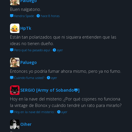
Paluego
Buen nalgatorio.
Kendra Spade
·
hace 8 horas
HpTk
Están tan polarizados que ni siquiera entienden que las
ideas no tienen dueño.
Pero qué ha pasado aquí
·
ayer
Paluego
Entonces yo podría fumar ahora mismo, pero ya no fumo.
Cuándo fuma usted?
·
ayer
SERGIO [Army of Sobando🐸]
Hoy en la nave del misterio: ¿Por qué cojones no funciona
la vintage de Bonox y cuándo tendré un rato para mirarlo?
Hoy en la nave del misterio:
·
ayer
Oiher