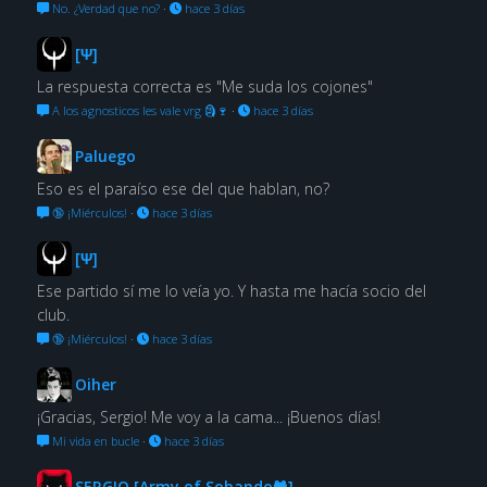
No. ¿Verdad que no?
·
hace 3 días
[Ψ]
La respuesta correcta es "Me suda los cojones"
A los agnosticos les vale vrg 🗿🍷
·
hace 3 días
Paluego
Eso es el paraíso ese del que hablan, no?
🔞 ¡Miérculos!
·
hace 3 días
[Ψ]
Ese partido sí me lo veía yo. Y hasta me hacía socio del
club.
🔞 ¡Miérculos!
·
hace 3 días
Oiher
¡Gracias, Sergio! Me voy a la cama... ¡Buenos días!
Mi vida en bucle
·
hace 3 días
SERGIO [Army of Sobando🐸]