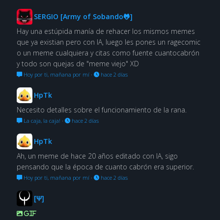
SERGIO [Army of Sobando🐸]
Hay una estúpida manía de rehacer los mismos memes
que ya existian pero con IA, luego les pones un ragecomic
o un meme cualquiera y citas como fuente cuantocabrón
y todo son quejas de "meme viejo" XD
Hoy por ti, mañana por mí
·
hace 2 días
HpTk
Necesito detalles sobre el funcionamiento de la rana.
La caja, la caja!
·
hace 2 días
HpTk
Ah, un meme de hace 20 años editado con IA, sigo
pensando que la época de cuanto cabrón era superior.
Hoy por ti, mañana por mí
·
hace 2 días
[Ψ]
GIF