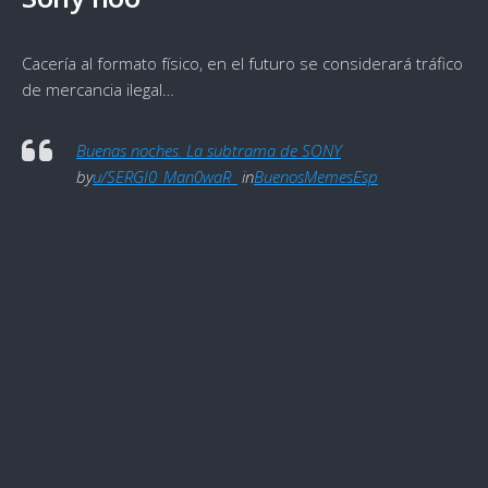
Cacería al formato físico, en el futuro se considerará tráfico
de mercancia ilegal…
Buenas noches. La subtrama de SONY
by
u/SERGI0_Man0waR_
in
BuenosMemesEsp