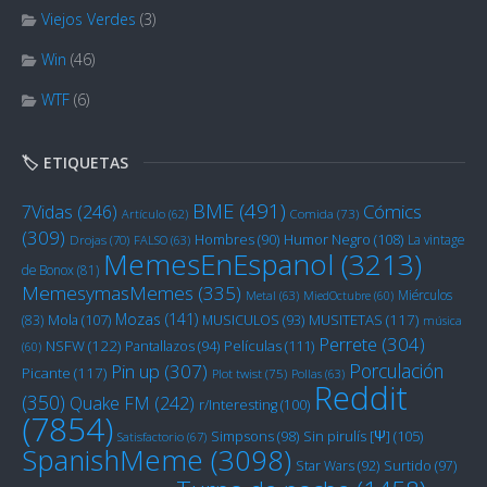
Viejos Verdes
(3)
Win
(46)
WTF
(6)
🏷️ ETIQUETAS
BME
(491)
Cómics
7Vidas
(246)
Artículo
(62)
Comida
(73)
(309)
Humor Negro
(108)
Hombres
(90)
La vintage
Drojas
(70)
FALSO
(63)
MemesEnEspanol
(3213)
de Bonox
(81)
MemesymasMemes
(335)
Miérculos
Metal
(63)
MiedOctubre
(60)
Mozas
(141)
Mola
(107)
MUSITETAS
(117)
(83)
MUSICULOS
(93)
música
Perrete
(304)
NSFW
(122)
Películas
(111)
Pantallazos
(94)
(60)
Porculación
Pin up
(307)
Picante
(117)
Plot twist
(75)
Pollas
(63)
Reddit
(350)
Quake FM
(242)
r/Interesting
(100)
(7854)
Sin pirulís [Ψ]
(105)
Simpsons
(98)
Satisfactorio
(67)
SpanishMeme
(3098)
Star Wars
(92)
Surtido
(97)