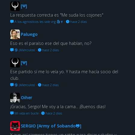
[Ψ]
La respuesta correcta es "Me suda los cojones"
A los agnosticos les vale vrg 🗿🍷
·
hace 2 días
Paluego
Eso es el paraíso ese del que hablan, no?
🔞 ¡Miérculos!
·
hace 2 días
[Ψ]
Ese partido sí me lo veía yo. Y hasta me hacía socio del
club.
🔞 ¡Miérculos!
·
hace 2 días
Oiher
¡Gracias, Sergio! Me voy a la cama... ¡Buenos días!
Mi vida en bucle
·
hace 2 días
SERGIO [Army of Sobando🐸]
Y aun así siempre tienes un ratito para dejar saludos y