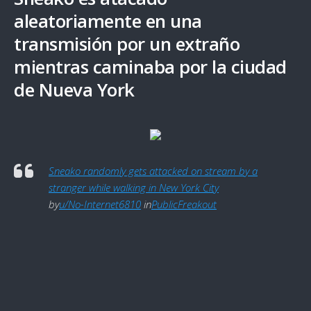
aleatoriamente en una
transmisión por un extraño
mientras caminaba por la ciudad
de Nueva York
Sneako randomly gets attacked on stream by a
stranger while walking in New York City
by
u/No-Internet6810
in
PublicFreakout