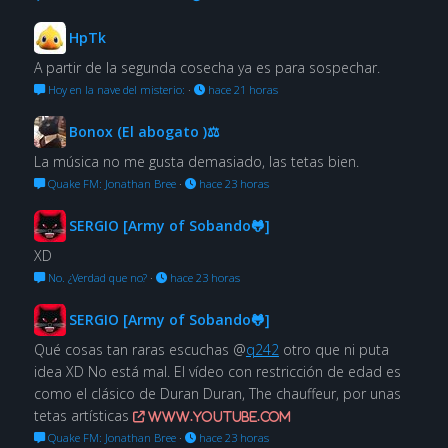
HpTk
A partir de la segunda cosecha ya es para sospechar.
Hoy en la nave del misterio:
·
hace 21 horas
Bonox (El abogato )⚖
La música no me gusta demasiado, las tetas bien.
Quake FM: Jonathan Bree
·
hace 23 horas
SERGIO [Army of Sobando🐸]
XD
No. ¿Verdad que no?
·
hace 23 horas
SERGIO [Army of Sobando🐸]
Qué cosas tan raras escuchas @
q242
otro que ni puta
idea XD No está mal. El vídeo con restricción de edad es
como el clásico de Duran Duran, The chauffeur, por unas
tetas artísticas
www.youtube.com
Quake FM: Jonathan Bree
·
hace 23 horas