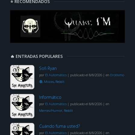
⭐ RECOMENDADOS
🔥 ENTRADAS POPULARES
Sofi Ryan
por
El Automático
|
publicado el 8/8/2026
|
en
Erotismo
🔞
,
Mozas
,
Reddit
Informático
por
El Automático
|
publicado el 8/8/2026
|
en
Memes/Humor
,
Reddit
Cuándo fuma usted?
por
El Automático
|
publicado el 8/8/2026
|
en