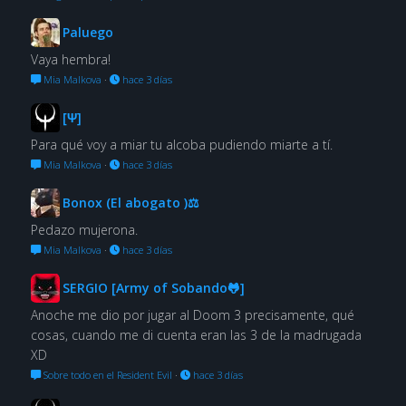
Paluego
Vaya hembra!
Mia Malkova
·
hace 3 días
[Ψ]
Para qué voy a miar tu alcoba pudiendo miarte a tí.
Mia Malkova
·
hace 3 días
Bonox (El abogato )⚖
Pedazo mujerona.
Mia Malkova
·
hace 3 días
SERGIO [Army of Sobando🐸]
Anoche me dio por jugar al Doom 3 precisamente, qué
cosas, cuando me di cuenta eran las 3 de la madrugada
XD
Sobre todo en el Resident Evil
·
hace 3 días