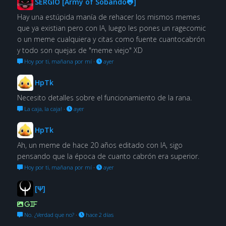
SERGIO [Army of Sobando🐸]
Hay una estúpida manía de rehacer los mismos memes
que ya existian pero con IA, luego les pones un ragecomic
o un meme cualquiera y citas como fuente cuantocabrón
y todo son quejas de "meme viejo" XD
Hoy por ti, mañana por mí
·
ayer
HpTk
Necesito detalles sobre el funcionamiento de la rana.
La caja, la caja!
·
ayer
HpTk
Ah, un meme de hace 20 años editado con IA, sigo
pensando que la época de cuanto cabrón era superior.
Hoy por ti, mañana por mí
·
ayer
[Ψ]
GIF
No. ¿Verdad que no?
·
hace 2 días