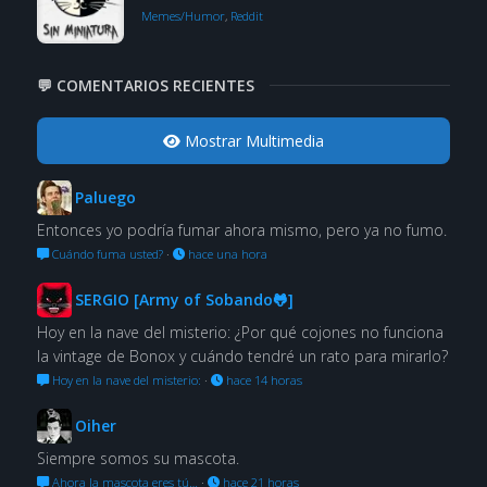
Memes/Humor
,
Reddit
💬 COMENTARIOS RECIENTES
Mostrar Multimedia
Paluego
Entonces yo podría fumar ahora mismo, pero ya no fumo.
Cuándo fuma usted?
·
hace una hora
SERGIO [Army of Sobando🐸]
Hoy en la nave del misterio: ¿Por qué cojones no funciona
la vintage de Bonox y cuándo tendré un rato para mirarlo?
Hoy en la nave del misterio:
·
hace 14 horas
Oiher
Siempre somos su mascota.
Ahora la mascota eres tú…
·
hace 21 horas