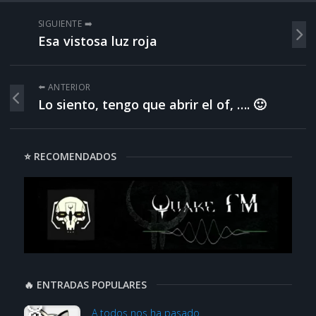
SIGUIENTE ➡️
Esa vistosa luz roja
⬅️ ANTERIOR
Lo siento, tengo que abrir el of, …. 🙂
⭐ RECOMENDADOS
🔥 ENTRADAS POPULARES
A todos nos ha pasado