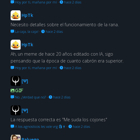
Hoy por ti, mañana por mí
·
hace 2 días
HpTk
Necesito detalles sobre el funcionamiento de la rana.
La caja, la caja!
·
hace 2 días
HpTk
Ah, un meme de hace 20 años editado con IA, sigo
pensando que la época de cuanto cabrón era superior.
Hoy por ti, mañana por mí
·
hace 2 días
[Ψ]
GIF
No. ¿Verdad que no?
·
hace 2 días
[Ψ]
La respuesta correcta es "Me suda los cojones"
A los agnosticos les vale vrg 🗿🍷
·
hace 2 días
Paluego