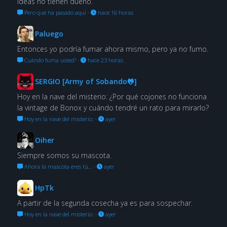
ideas no tienen dueño.
Pero qué ha pasado aquí
·
hace 16 horas
Paluego
Entonces yo podría fumar ahora mismo, pero ya no fumo.
Cuándo fuma usted?
·
hace 23 horas
SERGIO [Army of Sobando🐸]
Hoy en la nave del misterio: ¿Por qué cojones no funciona
la vintage de Bonox y cuándo tendré un rato para mirarlo?
Hoy en la nave del misterio:
·
ayer
Oiher
Siempre somos su mascota.
Ahora la mascota eres tú…
·
ayer
HpTk
A partir de la segunda cosecha ya es para sospechar.
Hoy en la nave del misterio:
·
ayer