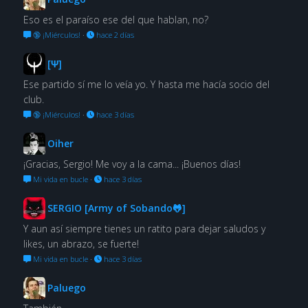
Eso es el paraíso ese del que hablan, no?
🔞 ¡Miérculos!
·
hace 2 días
[Ψ]
Ese partido sí me lo veía yo. Y hasta me hacía socio del
club.
🔞 ¡Miérculos!
·
hace 3 días
Oiher
¡Gracias, Sergio! Me voy a la cama... ¡Buenos días!
Mi vida en bucle
·
hace 3 días
SERGIO [Army of Sobando🐸]
Y aun así siempre tienes un ratito para dejar saludos y
likes, un abrazo, se fuerte!
Mi vida en bucle
·
hace 3 días
Paluego