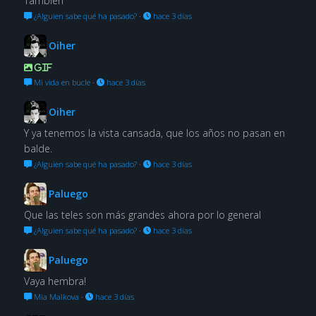
También
¿Alguien sabe qué ha pasado?
·
hace 3 días
Oiher
GIF
Mi vida en bucle
·
hace 3 días
Oiher
Y ya tenemos la vista cansada, que los años no pasan en
balde.
¿Alguien sabe qué ha pasado?
·
hace 3 días
Paluego
Que las teles son más grandes ahora por lo general
¿Alguien sabe qué ha pasado?
·
hace 3 días
Paluego
Vaya hembra!
Mia Malkova
·
hace 3 días