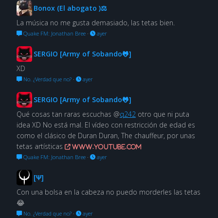
Bonox (El abogato )⚖
La música no me gusta demasiado, las tetas bien.
Quake FM: Jonathan Bree
·
ayer
SERGIO [Army of Sobando🐸]
XD
No. ¿Verdad que no?
·
ayer
SERGIO [Army of Sobando🐸]
Qué cosas tan raras escuchas @
q242
otro que ni puta
idea XD No está mal. El vídeo con restricción de edad es
como el clásico de Duran Duran, The chauffeur, por unas
tetas artísticas
www.youtube.com
Quake FM: Jonathan Bree
·
ayer
[Ψ]
Con una bolsa en la cabeza no puedo morderles las tetas
😂
No. ¿Verdad que no?
·
ayer