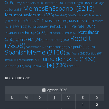
(309)
Humor Negro
(108)
Hombres
(90)
La vintage
Drojas
(70)
FALSO
(63)
MemesEnEspanol
(3215)
de Bonox
(81)
MemesymasMemes
(338)
Miérculos
Metal
(63)
MiedOctubre
(60)
Mozas
(141)
Mola
(107)
MUSITETAS
(117)
(83)
MUSICULOS
(93)
música
Perrete
(304)
NSFW
(122)
Películas
(111)
Pantallazos
(94)
(60)
Porculación
Pin up
(307)
Picante
(117)
Plot twist
(75)
Pollas
(63)
Reddit
(350)
Quake FM
(242)
r/Interesting
(100)
(7858)
Sin pirulís [Ψ]
(105)
Simpsons
(98)
Satisfactorio
(67)
SpanishMeme
(3100)
Star Wars
(92)
Surtido
(97)
Turno de noche
(1460)
Tessa
(63)
That's racist!
(77)
[Ψ]
(586)
Viernes
(116)
Yanquilandia
(59)
Épico
(59)
📅 CALENDARIO
agosto 2026
L
M
X
J
V
S
D
1
2