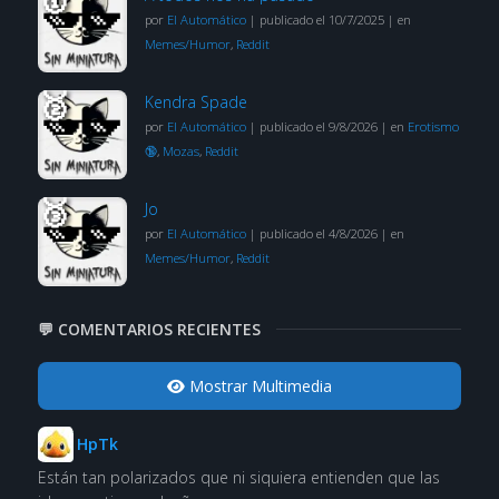
por
El Automático
|
publicado el 10/7/2025
|
en
Memes/Humor
,
Reddit
Kendra Spade
por
El Automático
|
publicado el 9/8/2026
|
en
Erotismo
🔞
,
Mozas
,
Reddit
Jo
por
El Automático
|
publicado el 4/8/2026
|
en
Memes/Humor
,
Reddit
💬 COMENTARIOS RECIENTES
Mostrar Multimedia
HpTk
Están tan polarizados que ni siquiera entienden que las