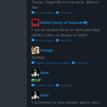
¡Gracias, Sergio! Me voy a la cama... ¡Buenos
días!
Mi vida en bucle
·
hace 2 días
SERGIO [Army of Sobando🐸]
Y aun así siempre tienes un ratito para dejar
saludos y likes, un abrazo, se fuerte!
Mi vida en bucle
·
hace 2 días
Paluego
También
¿Alguien sabe qué ha pasado?
·
hace 2 días
Oiher
GIF
Mi vida en bucle
·
hace 2 días
Oiher
Y ya tenemos la vista cansada, que los años