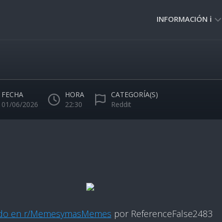
INFORMACIÓN ℹ️
PRIVACIDAD
🔒
NORMAS
DE
FECHA
HORA
CATEGORÍA(S)
USO
01/06/2026
22:30
Reddit
🚸
ado en r/MemesymasMemes
por ReferenceFalse2483