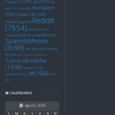
Pin up
(307)
Picante
(117)
Plot
Porculación
twist
(75)
Pollas
(63)
(350)
Quake FM
(242)
Reddit
r/Interesting
(100)
(7854)
Satisfactorio
(67)
Sin pirulís [Ψ]
(105)
Simpsons
(98)
SpanishMeme
(3098)
Star Wars
(92)
Surtido
(97)
Tessa
(63)
That's racist!
(77)
Turno de noche
(1458)
Viernes
(116)
[Ψ]
(586)
Yanquilandia
(59)
Épico
(59)
📅 CALENDARIO
agosto 2026
L
M
X
J
V
S
D