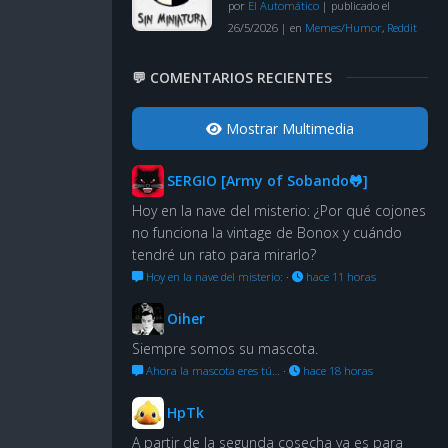
por
El Automático
|
publicado el
26/5/2026
|
en
Memes/Humor
,
Reddit
💬 COMENTARIOS RECIENTES
Mostrar Multimedia
SERGIO [Army of Sobando🐸]
Hoy en la nave del misterio: ¿Por qué cojones
no funciona la vintage de Bonox y cuándo
tendré un rato para mirarlo?
Hoy en la nave del misterio:
·
hace 11 horas
Oiher
Siempre somos su mascota.
Ahora la mascota eres tú…
·
hace 18 horas
HpTk
A partir de la segunda cosecha ya es para