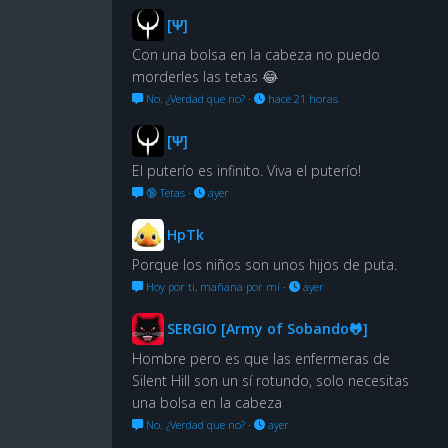
[Ψ]
Con una bolsa en la cabeza no puedo
morderles las tetas 😂
No. ¿Verdad que no?
·
hace 21 horas
[Ψ]
El puterío es infinito. Viva el puterío!
🔞 Tetas
·
ayer
HpTk
Porque los niños son unos hijos de puta.
Hoy por ti, mañana por mí
·
ayer
SERGIO [Army of Sobando🐸]
Hombre pero es que las enfermeras de
Silent Hill son un sí rotundo, solo necesitas
una bolsa en la cabeza
No. ¿Verdad que no?
·
ayer