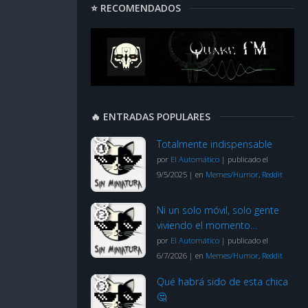
⭐ RECOMENDADOS
🔥 ENTRADAS POPULARES
Totalmente indispensable
por
El Automático
|
publicado el
9/5/2025
|
en
Memes/Humor
,
Reddit
Ni un solo móvil, solo gente
viviendo el momento…
por
El Automático
|
publicado el
6/7/2026
|
en
Memes/Humor
,
Reddit
Qué habrá sido de esta chica
🤔