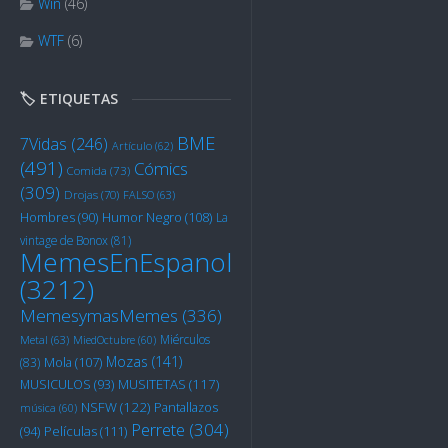
Win
(46)
WTF
(6)
🏷️ ETIQUETAS
BME
7Vidas
(246)
Artículo
(62)
(491)
Cómics
Comida
(73)
(309)
Drojas
(70)
FALSO
(63)
Humor Negro
(108)
Hombres
(90)
La
vintage de Bonox
(81)
MemesEnEspanol
(3212)
MemesymasMemes
(336)
Miérculos
Metal
(63)
MiedOctubre
(60)
Mozas
(141)
Mola
(107)
(83)
MUSITETAS
(117)
MUSICULOS
(93)
NSFW
(122)
Pantallazos
música
(60)
Perrete
(304)
Películas
(111)
(94)