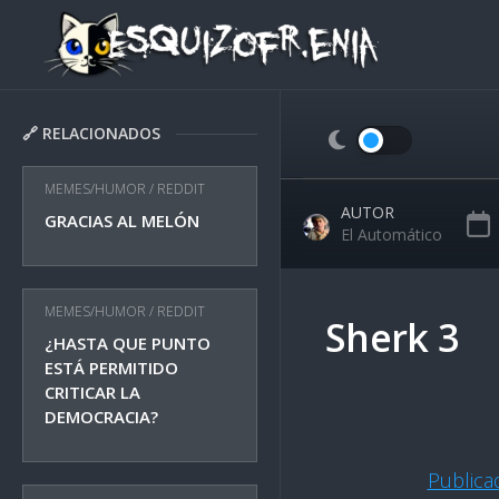
Skip
to
content
🔗 RELACIONADOS
MEMES/HUMOR
/
REDDIT
AUTOR
GRACIAS AL MELÓN
El Automático
MEMES/HUMOR
/
REDDIT
Sherk 3
¿HASTA QUE PUNTO
ESTÁ PERMITIDO
CRITICAR LA
DEMOCRACIA?
Public