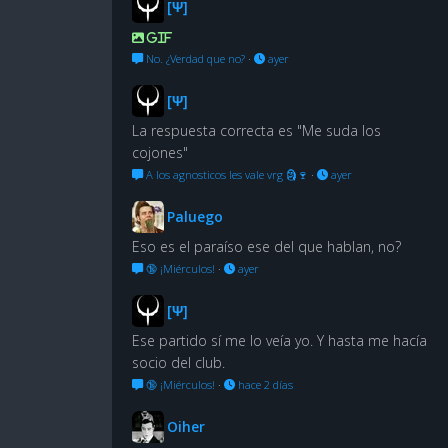
[Ψ]
GIF
No. ¿Verdad que no?
·
ayer
[Ψ]
La respuesta correcta es "Me suda los
cojones"
A los agnosticos les vale vrg 🗿🍷
·
ayer
Paluego
Eso es el paraíso ese del que hablan, no?
🔞 ¡Miérculos!
·
ayer
[Ψ]
Ese partido sí me lo veía yo. Y hasta me hacía
socio del club.
🔞 ¡Miérculos!
·
hace 2 días
Oiher