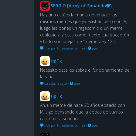
SERGIO [Army of Sobando🐸]
Hay una estúpida manía de rehacer los
mismos memes que ya existian pero con IA,
luego les pones un ragecomic o un meme
cualquiera y citas como fuente cuantocabrón
y todo son quejas de "meme viejo" XD
Hoy por ti, mañana por mí
·
ayer
HpTk
Necesito detalles sobre el funcionamiento de
la rana.
La caja, la caja!
·
ayer
HpTk
Ah, un meme de hace 20 años editado con
IA, sigo pensando que la época de cuanto
cabrón era superior.
Hoy por ti, mañana por mí
·
ayer