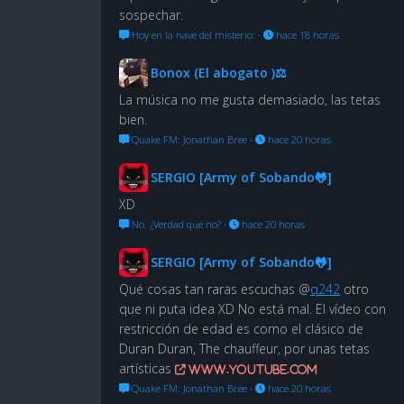
sospechar.
Hoy en la nave del misterio:
·
hace 18 horas
Bonox (El abogato )⚖
La música no me gusta demasiado, las tetas
bien.
Quake FM: Jonathan Bree
·
hace 20 horas
SERGIO [Army of Sobando🐸]
XD
No. ¿Verdad que no?
·
hace 20 horas
SERGIO [Army of Sobando🐸]
Qué cosas tan raras escuchas @
q242
otro
que ni puta idea XD No está mal. El vídeo con
restricción de edad es como el clásico de
Duran Duran, The chauffeur, por unas tetas
artísticas
www.youtube.com
Quake FM: Jonathan Bree
·
hace 20 horas