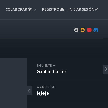
COLABORAR 🛠️
REGISTRO 👥
INICIAR SESIÓN ✅
ENVIAR
APORTE
📝
ENVIAR
REPORTE
🚧
SUGERENCIAS
SIGUIENTE ➡️
💡
Gabbie Carter
⬅️ ANTERIOR
jejeje