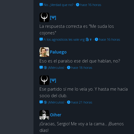
No. ¿Verdad que no?
·
hace 16 horas
[Ψ]
La respuesta correcta es "Me suda los
cojones"
A los agnosticos les vale vrg 🗿🍷
·
hace 16 horas
Paluego
Eso es el paraíso ese del que hablan, no?
🔞 ¡Miérculos!
·
hace 18 horas
[Ψ]
Ese partido sí me lo veía yo. Y hasta me hacía
socio del club.
🔞 ¡Miérculos!
·
hace 21 horas
Oiher
¡Gracias, Sergio! Me voy a la cama... ¡Buenos
días!