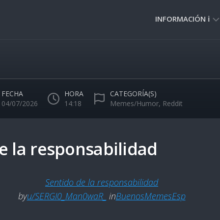
INFORMACIÓN ℹ️
PRIVACIDAD
🔒
NORMAS
DE
FECHA
HORA
CATEGORÍA(S)
USO
04/07/2026
14:18
Memes/Humor
,
Reddit
🚸
e la responsabilidad
Sentido de la responsabilidad
by
u/SERGI0_Man0waR_
in
BuenosMemesEsp