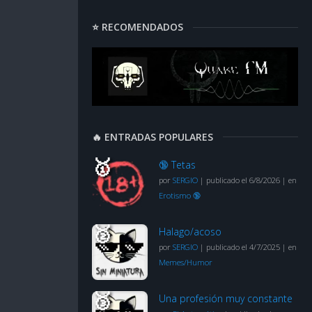
⭐ RECOMENDADOS
🔥 ENTRADAS POPULARES
🔞 Tetas
por
SERGIO
|
publicado el 6/8/2026
|
en
Erotismo 🔞
Halago/acoso
por
SERGIO
|
publicado el 4/7/2025
|
en
Memes/Humor
Una profesión muy constante