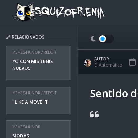
Skip
to
content
🔗 RELACIONADOS
MEMES/HUMOR
/
REDDIT
AUTOR
YO CON MIS TENIS
El Automático
NUEVOS
Sentido d
MEMES/HUMOR
/
REDDIT
I LIKE A MOVE IT
MEMES/HUMOR
MODAS