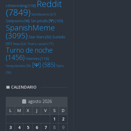
Reddit
r/Interesting
(100)
(7849)
Satisfactorio
(67)
Sin pirulís [Ψ]
(105)
Simpsons
(98)
SpanishMeme
(3095)
Star Wars
(92)
Surtido
(97)
Tessa
(63)
That's racist!
(77)
Turno de noche
(1456)
Viernes
(116)
[Ψ]
(585)
Yanquilandia
(59)
Épico
(59)
📅 CALENDARIO
agosto 2026
L
M
X
J
V
S
D
1
2
3
4
5
6
7
8
9