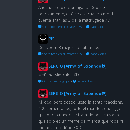
Anoche me dio por jugar al Doom 3
precisamente, qué cosas, cuando me di
cuenta eran las 3 de la madrugada XD
Sobre todo en el Resident Evil
·
hace 2 días
[Ψ]
Del Doom 3 mejor no hablamos.
Sobre todo en el Resident Evil
·
hace 2 días
SERGIO [Army of Sobando🐸]
Mañana Miérculos XD
O una buena gripe.
·
hace 2 días
SERGIO [Army of Sobando🐸]
Ni idea, pero desde luego la gente reacciona,
400 comentarios, todo el mundo tiene algo
que decir cuando se trata de política y eso
que solo es un meme de mierda que robé ni
me acuerdo dónde XD