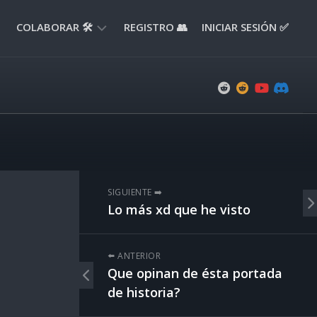
COLABORAR 🛠️
REGISTRO 👥
INICIAR SESIÓN ✅
ENVIAR
APORTE
📝
ENVIAR
REPORTE
🚧
SUGERENCIAS
SIGUIENTE ➡️
💡
Lo más xd que he visto
⬅️ ANTERIOR
Que opinan de ésta portada
de historia?