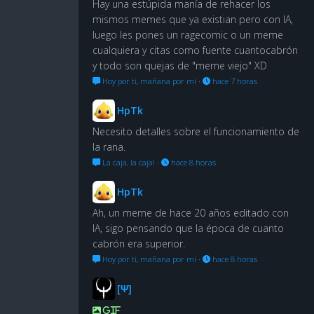
Hay una estúpida manía de rehacer los
mismos memes que ya existian pero con IA,
luego les pones un ragecomic o un meme
cualquiera y citas como fuente cuantocabrón
y todo son quejas de "meme viejo" XD
Hoy por ti, mañana por mí
·
hace 7 horas
HpTk
Necesito detalles sobre el funcionamiento de
la rana.
La caja, la caja!
·
hace 8 horas
HpTk
Ah, un meme de hace 20 años editado con
IA, sigo pensando que la época de cuanto
cabrón era superior.
Hoy por ti, mañana por mí
·
hace 8 horas
[Ψ]
GIF