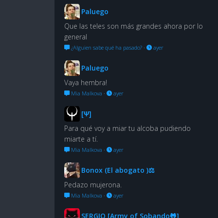
Paluego
Que las teles son más grandes ahora por lo
general
¿Alguien sabe qué ha pasado?
·
ayer
Paluego
Vaya hembra!
Mia Malkova
·
ayer
[Ψ]
Para qué voy a miar tu alcoba pudiendo
miarte a tí.
Mia Malkova
·
ayer
Bonox (El abogato )⚖
Pedazo mujerona.
Mia Malkova
·
ayer
SERGIO [Army of Sobando🐸]