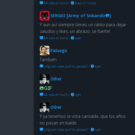
Mi vida en bucle
·
hace 21 horas
SERGIO [Army of Sobando🐸]
Y aun así siempre tienes un ratito para dejar
saludos y likes, un abrazo, se fuerte!
Mi vida en bucle
·
ayer
Paluego
También
¿Alguien sabe qué ha pasado?
·
ayer
Oiher
GIF
Mi vida en bucle
·
ayer
Oiher
Y ya tenemos la vista cansada, que los años
no pasan en balde.
¿Alguien sabe qué ha pasado?
·
ayer