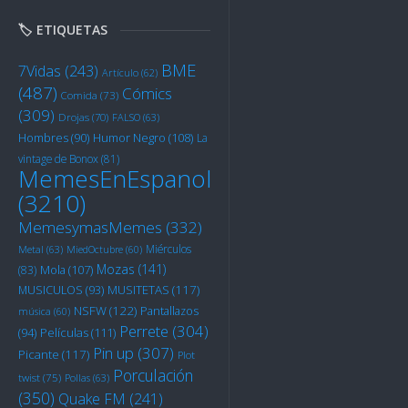
🏷️ ETIQUETAS
BME
7Vidas
(243)
Artículo
(62)
(487)
Cómics
Comida
(73)
(309)
Drojas
(70)
FALSO
(63)
Humor Negro
(108)
Hombres
(90)
La
vintage de Bonox
(81)
MemesEnEspanol
(3210)
MemesymasMemes
(332)
Miérculos
Metal
(63)
MiedOctubre
(60)
Mozas
(141)
Mola
(107)
(83)
MUSITETAS
(117)
MUSICULOS
(93)
NSFW
(122)
Pantallazos
música
(60)
Perrete
(304)
Películas
(111)
(94)
Pin up
(307)
Picante
(117)
Plot
Porculación
twist
(75)
Pollas
(63)
(350)
Quake FM
(241)