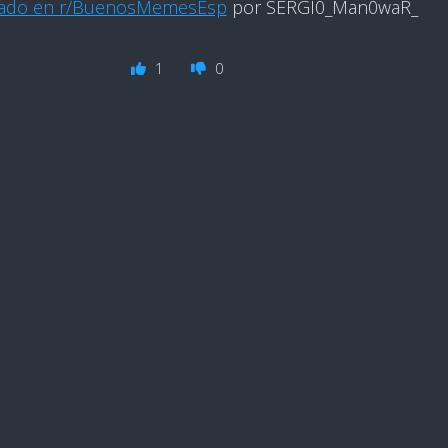
cado en r/BuenosMemesEsp
por SERGI0_Man0waR_
1
0