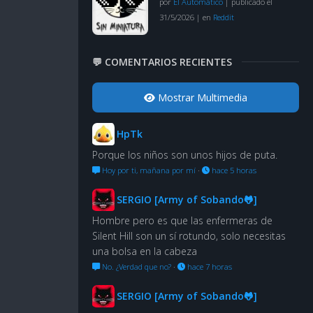
por
El Automático
|
publicado el
31/5/2026
|
en
Reddit
💬 COMENTARIOS RECIENTES
Mostrar Multimedia
HpTk
Porque los niños son unos hijos de puta.
Hoy por ti, mañana por mí
·
hace 5 horas
SERGIO [Army of Sobando🐸]
Hombre pero es que las enfermeras de
Silent Hill son un sí rotundo, solo necesitas
una bolsa en la cabeza
No. ¿Verdad que no?
·
hace 7 horas
SERGIO [Army of Sobando🐸]