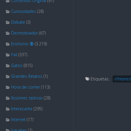
Contenido Original
(91)
Curiosidades
(28)
Debate
(3)
Desmotivador
(67)
Erotismo 🔞
(3.219)
Fail
(337)
Gatos
(815)
Grandes Relatos
(1)
Etiquetas:
r/Interes
Hora de comer
(113)
Ilusiones ópticas
(28)
Interesante
(295)
Internet
(17)
Juguetes
(2)