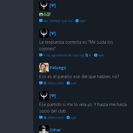
[Ψ]
GIF
No. ¿Verdad que no?
·
ayer
[Ψ]
La respuesta correcta es "Me suda los
cojones"
A los agnosticos les vale vrg 🗿🍷
·
ayer
Paluego
Eso es el paraíso ese del que hablan, no?
🔞 ¡Miérculos!
·
ayer
[Ψ]
Ese partido sí me lo veía yo. Y hasta me hacía
socio del club.
🔞 ¡Miérculos!
·
ayer
Oiher