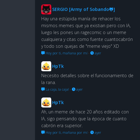
SERGIO [Army of Sobando🐸]
Hay una estúpida manía de rehacer los
mismos memes que ya existian pero con IA,
luego les pones un ragecomic o un meme
cualquiera y citas como fuente cuantocabrón
y todo son quejas de "meme viejo" XD
Hoy por ti, mañana por mí
·
ayer
HpTk
Necesito detalles sobre el funcionamiento de
la rana.
La caja, la caja!
·
ayer
HpTk
Ah, un meme de hace 20 años editado con
IA, sigo pensando que la época de cuanto
cabrón era superior.
Hoy por ti, mañana por mí
·
ayer