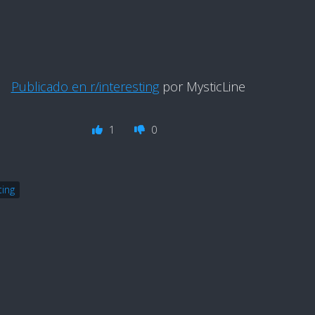
Publicado en r/interesting
por MysticLine
1
0
ting