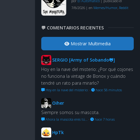
por
El Automático
|
publicado el
7/8/2026
|
en
Memes/Humor
,
Reddit
💬 COMENTARIOS RECIENTES
Mostrar Multimedia
SERGIO [Army of Sobando🐸]
Hoy en la nave del misterio: ¿Por qué cojones
no funciona la vintage de Bonox y cuándo
tendré un rato para mirarlo?
Hoy en la nave del misterio:
·
hace 58 minutos
Oiher
Siempre somos su mascota.
Ahora la mascota eres tú…
·
hace 7 horas
HpTk