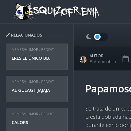
Skip
to
content
🔗 RELACIONADOS
MEMES/HUMOR
/
REDDIT
AUTOR
ERES EL ÚNICO BB.
El Automático
MEMES/HUMOR
/
REDDIT
Papamosc
AL GULAG !! JAJAJA
Se trata de un pap
MEMES/HUMOR
/
REDDIT
cresta doblada hac
CALORS
durante exhibicione