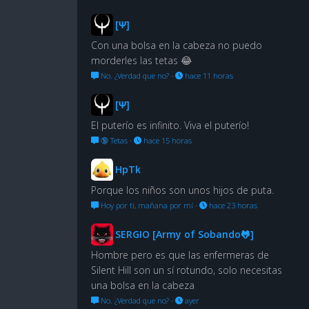
[Ψ]
Con una bolsa en la cabeza no puedo
morderles las tetas 😂
No. ¿Verdad que no?
·
hace 11 horas
[Ψ]
El puterío es infinito. Viva el puterío!
🔞 Tetas
·
hace 15 horas
HpTk
Porque los niños son unos hijos de puta.
Hoy por ti, mañana por mí
·
hace 23 horas
SERGIO [Army of Sobando🐸]
Hombre pero es que las enfermeras de
Silent Hill son un sí rotundo, solo necesitas
una bolsa en la cabeza
No. ¿Verdad que no?
·
ayer