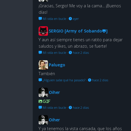
¡Gracias, Sergio! Me voy a la cama... ¡Buenos
días!
Mi vida en bucle
·
ayer
SERGIO [Army of Sobando🐸]
Y aun así siempre tienes un ratito para dejar
saludos y likes, un abrazo, se fuerte!
Mi vida en bucle
·
hace 2 días
Paluego
También
¿Alguien sabe qué ha pasado?
·
hace 2 días
Oiher
GIF
Mi vida en bucle
·
hace 2 días
Oiher
Y ya tenemos la vista cansada, que los años