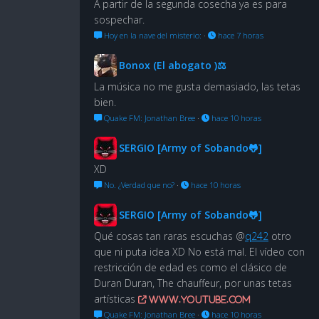
A partir de la segunda cosecha ya es para
sospechar.
Hoy en la nave del misterio:
·
hace 7 horas
Bonox (El abogato )⚖
La música no me gusta demasiado, las tetas
bien.
Quake FM: Jonathan Bree
·
hace 10 horas
SERGIO [Army of Sobando🐸]
XD
No. ¿Verdad que no?
·
hace 10 horas
SERGIO [Army of Sobando🐸]
Qué cosas tan raras escuchas @
q242
otro
que ni puta idea XD No está mal. El vídeo con
restricción de edad es como el clásico de
Duran Duran, The chauffeur, por unas tetas
artísticas
www.youtube.com
Quake FM: Jonathan Bree
·
hace 10 horas