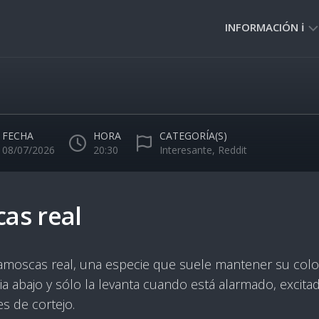
INFORMACIÓN ℹ️
PRIVACIDAD
🔒
NORMAS
DE
FECHA
HORA
CATEGORÍA(S)
USO
08/07/2026
20:30
Interesante
,
Reddit
🚸
as real
amoscas real, una especie que suele mantener su colo
ia abajo y sólo la levanta cuando está alarmado, excita
s de cortejo.