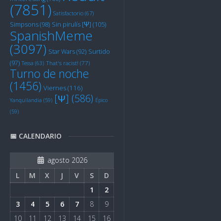
(7851)
Satisfactorio
(67)
Sin pirulís [Ψ]
(105)
Simpsons
(98)
SpanishMeme
(3097)
Star Wars
(92)
Surtido
(97)
Tessa
(63)
That's racist!
(77)
Turno de noche
(1456)
Viernes
(116)
[Ψ]
(586)
Yanquilandia
(59)
Épico
(59)
📅 CALENDARIO
agosto 2026
L
M
X
J
V
S
D
1
2
3
4
5
6
7
8
9
10
11
12
13
14
15
16