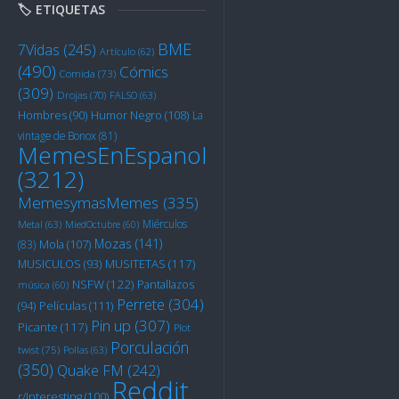
🏷️ ETIQUETAS
BME
7Vidas
(245)
Artículo
(62)
(490)
Cómics
Comida
(73)
(309)
Drojas
(70)
FALSO
(63)
Humor Negro
(108)
Hombres
(90)
La
vintage de Bonox
(81)
MemesEnEspanol
(3212)
MemesymasMemes
(335)
Miérculos
Metal
(63)
MiedOctubre
(60)
Mozas
(141)
Mola
(107)
(83)
MUSITETAS
(117)
MUSICULOS
(93)
NSFW
(122)
Pantallazos
música
(60)
Perrete
(304)
Películas
(111)
(94)
Pin up
(307)
Picante
(117)
Plot
Porculación
twist
(75)
Pollas
(63)
(350)
Quake FM
(242)
Reddit
r/Interesting
(100)