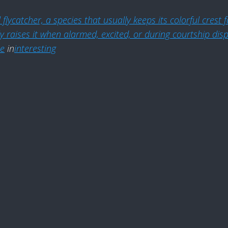
l flycatcher, a species that usually keeps its colorful crest 
 raises it when alarmed, excited, or during courtship disp
ne
in
interesting