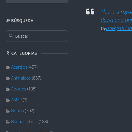
This is a roya
down and only
🔎 BÚSQUEDA
by
u/MysticLi
🔖 CATEGORÍAS
Acertijos
(457)
Animalitos
(887)
Aportes
(135)
ASMR
(3)
Bonito
(702)
Buenas vibras
(183)