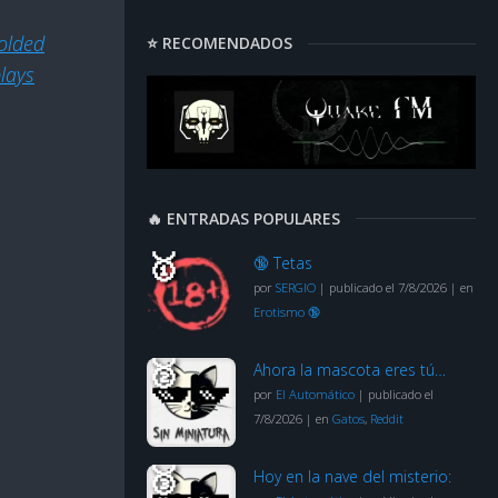
folded
⭐ RECOMENDADOS
lays
🔥 ENTRADAS POPULARES
🔞 Tetas
por
SERGIO
|
publicado el 7/8/2026
|
en
Erotismo 🔞
Ahora la mascota eres tú…
por
El Automático
|
publicado el
7/8/2026
|
en
Gatos
,
Reddit
Hoy en la nave del misterio: