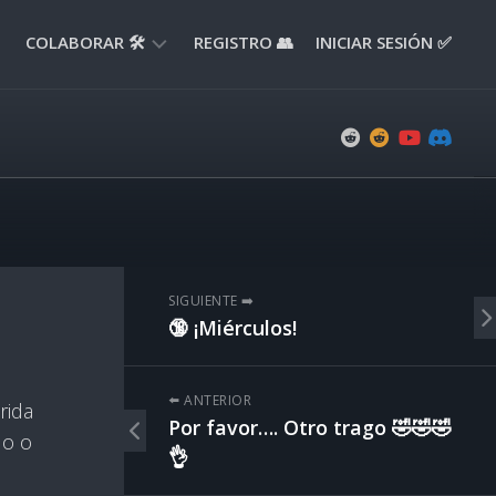
COLABORAR 🛠️
REGISTRO 👥
INICIAR SESIÓN ✅
ENVIAR
APORTE
📝
ENVIAR
REPORTE
🚧
SUGERENCIAS
SIGUIENTE ➡️
💡
🔞 ¡Miérculos!
⬅️ ANTERIOR
rida
Por favor…. Otro trago 🤣🤣🤣
do o
👌