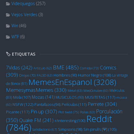
Videojuegos
(257)
Viejos Verdes
(3)
Win
(46)
WTF
(6)
🏷️ ETIQUETAS
BME
(485)
Cómics
7Vidas
(242)
Artículo
(62)
Comida
(73)
(309)
Humor Negro
(108)
Hombres
(90)
La vintage
Drojas
(70)
FALSO
(63)
MemesEnEspanol
(3208)
de Bonox
(81)
MemesymasMemes
(330)
Miérculos
Metal
(63)
MiedOctubre
(60)
Mozas
(141)
Mola
(107)
MUSITETAS
(117)
(83)
MUSICULOS
(93)
música
Perrete
(304)
NSFW
(122)
Películas
(111)
Pantallazos
(94)
(60)
Porculación
Pin up
(307)
Picante
(117)
Plot twist
(75)
Pollas
(63)
Reddit
(350)
Quake FM
(241)
r/Interesting
(100)
(7846)
Sin pirulís [Ψ]
(105)
Simpsons
(98)
Satisfactorio
(67)