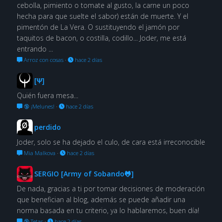
cebolla, pimiento o tomate al gusto, la carne un poco
hecha para que suelte el sabor) están de muerte. Y el
pimentón de La Vera. O sustituyendo el jamón por
taquitos de bacon, o costilla, codillo... Joder, me está
entrando ...
Arroz con cosas
·
hace 2 días
[Ψ]
Quién fuera mesa...
🔞 ¡Melunes!
·
hace 2 días
perdido
Joder, solo se ha dejado el culo, de cara está irreconocible
Mia Malkova
·
hace 2 días
SERGIO [Army of Sobando🐸]
De nada, gracias a ti por tomar decisiones de moderación
que benefician al blog, además se puede añadir una
norma basada en tu criterio, ya lo hablaremos, buen día!
🔞 Tetas
·
hace 2 días