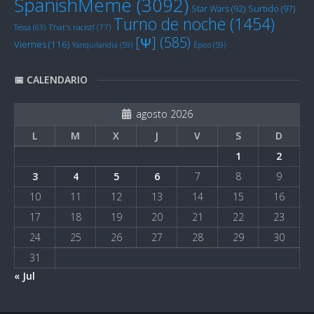
SpanishMeme
(3092)
Star Wars
(92)
Surtido
(97)
Turno de noche
(1454)
Tessa
(63)
That's racist!
(77)
[Ψ]
(585)
Viernes
(116)
Yanquilandia
(59)
Épico
(59)
📅 CALENDARIO
agosto 2026
L
M
X
J
V
S
D
1
2
3
4
5
6
7
8
9
10
11
12
13
14
15
16
17
18
19
20
21
22
23
24
25
26
27
28
29
30
31
« Jul