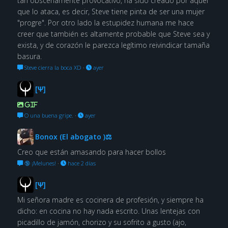
tan obscenamente provocativo, ha sido creado por aquel
que lo ataca, es decir, Steve tiene pinta de ser una mujer
"progre". Por otro lado la estupidez humana me hace
creer que también es altamente probable que Steve sea y
exista, y de corazón le parezca legítimo reivindicar tamaña
basura.
Steve cierra la boca XD
·
ayer
[Ψ]
GIF
O una buena gripe.
·
ayer
Bonox (El abogato )⚖
Creo que están amasando para hacer bollos
🔞 ¡Melunes!
·
hace 2 días
[Ψ]
Mi señora madre es cocinera de profesión, y siempre ha
dicho: en cocina no hay nada escrito. Unas lentejas con
picadillo de jamón, chorizo y su sofrito a gusto (ajo,