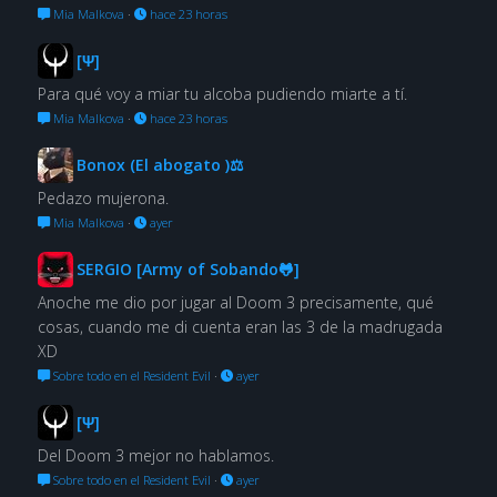
Mia Malkova
·
hace 23 horas
[Ψ]
Para qué voy a miar tu alcoba pudiendo miarte a tí.
Mia Malkova
·
hace 23 horas
Bonox (El abogato )⚖
Pedazo mujerona.
Mia Malkova
·
ayer
SERGIO [Army of Sobando🐸]
Anoche me dio por jugar al Doom 3 precisamente, qué
cosas, cuando me di cuenta eran las 3 de la madrugada
XD
Sobre todo en el Resident Evil
·
ayer
[Ψ]
Del Doom 3 mejor no hablamos.
Sobre todo en el Resident Evil
·
ayer