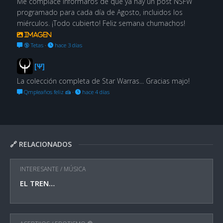
Me complace informaros de que ya hay un post NSFW
programado para cada día de Agosto, incluidos los
miérculos. ¡Todo cubierto! Feliz semana chumachos!
Imagen
🔞 Tetas
·
hace 3 días
[Ψ]
La colección completa de Star Warras... Gracias majo!
Qmpleaños feliz 🍰
·
hace 4 días
🔗 RELACIONADOS
INTERESANTE
/
MÚSICA
EL TREN…