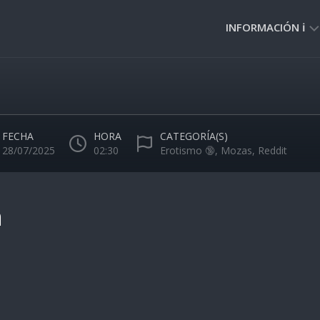
INFORMACIÓN ℹ️
PRIVACIDAD
🔒
NORMAS
DE
FECHA
HORA
CATEGORÍA(S)
USO
28/07/2025
02:30
Erotismo 🔞
,
Mozas
,
Reddit
🚸
n