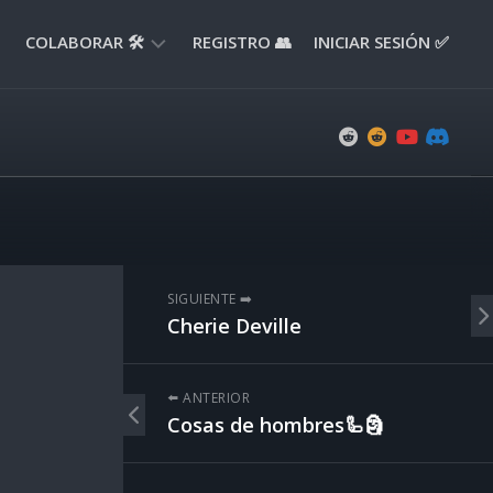
COLABORAR 🛠️
REGISTRO 👥
INICIAR SESIÓN ✅
ENVIAR
APORTE
📝
ENVIAR
REPORTE
🚧
SUGERENCIAS
SIGUIENTE ➡️
💡
Cherie Deville
⬅️ ANTERIOR
Cosas de hombres🦾🗿