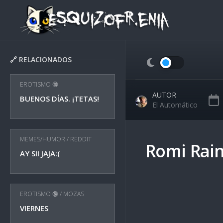
Skip
to
content
🔗 RELACIONADOS
EROTISMO 🔞
AUTOR
BUENOS DÍAS. ¡TETAS!
El Automático
MEMES/HUMOR
/
REDDIT
Romi Rai
AY SII JAJA:(
EROTISMO 🔞
/
MOZAS
VIERNES