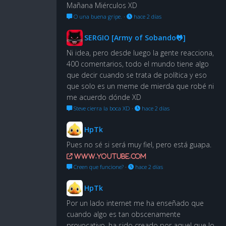
Mañana Miérculos XD
O una buena gripe.
·
hace 2 días
SERGIO [Army of Sobando🐸]
Ni idea, pero desde luego la gente reacciona,
400 comentarios, todo el mundo tiene algo
que decir cuando se trata de política y eso
que solo es un meme de mierda que robé ni
me acuerdo dónde XD
Steve cierra la boca XD
·
hace 2 días
HpTk
Pues no sé si será muy fiel, pero está guapa.
www.youtube.com
Creen que funcione?
·
hace 2 días
HpTk
Por un lado internet me ha enseñado que
cuando algo es tan obscenamente
provocativo, ha sido creado por aquel que lo