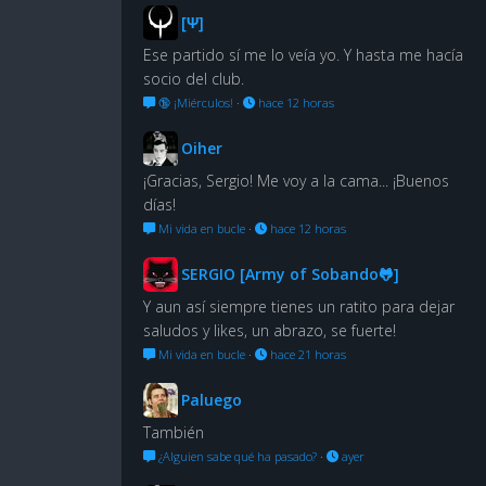
[Ψ]
Ese partido sí me lo veía yo. Y hasta me hacía
socio del club.
🔞 ¡Miérculos!
·
hace 12 horas
Oiher
¡Gracias, Sergio! Me voy a la cama... ¡Buenos
días!
Mi vida en bucle
·
hace 12 horas
SERGIO [Army of Sobando🐸]
Y aun así siempre tienes un ratito para dejar
saludos y likes, un abrazo, se fuerte!
Mi vida en bucle
·
hace 21 horas
Paluego
También
¿Alguien sabe qué ha pasado?
·
ayer