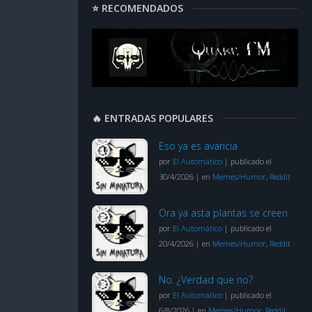
⭐ RECOMENDADOS
🔥 ENTRADAS POPULARES
Eso ya es avaricia
por
El Automático
|
publicado el
30/4/2026
|
en
Memes/Humor
,
Reddit
Ora ya asta plantas se creen
por
El Automático
|
publicado el
20/4/2026
|
en
Memes/Humor
,
Reddit
No. ¿Verdad que no?
por
El Automático
|
publicado el
6/8/2026
|
en
Memes/Humor
,
Reddit