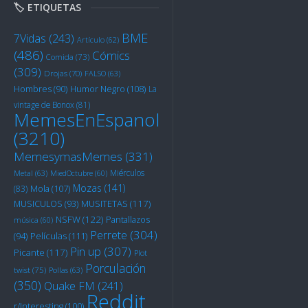
🏷️ ETIQUETAS
BME
7Vidas
(243)
Artículo
(62)
(486)
Cómics
Comida
(73)
(309)
Drojas
(70)
FALSO
(63)
Humor Negro
(108)
Hombres
(90)
La
vintage de Bonox
(81)
MemesEnEspanol
(3210)
MemesymasMemes
(331)
Miérculos
Metal
(63)
MiedOctubre
(60)
Mozas
(141)
Mola
(107)
(83)
MUSITETAS
(117)
MUSICULOS
(93)
NSFW
(122)
Pantallazos
música
(60)
Perrete
(304)
Películas
(111)
(94)
Pin up
(307)
Picante
(117)
Plot
Porculación
twist
(75)
Pollas
(63)
(350)
Quake FM
(241)
Reddit
r/Interesting
(100)