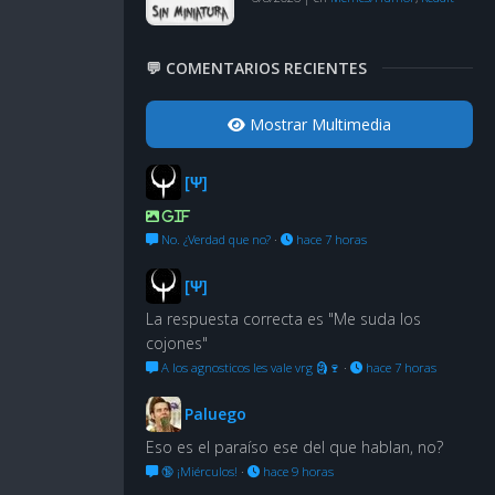
💬 COMENTARIOS RECIENTES
Mostrar Multimedia
[Ψ]
GIF
No. ¿Verdad que no?
·
hace 7 horas
[Ψ]
La respuesta correcta es "Me suda los
cojones"
A los agnosticos les vale vrg 🗿🍷
·
hace 7 horas
Paluego
Eso es el paraíso ese del que hablan, no?
🔞 ¡Miérculos!
·
hace 9 horas