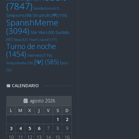
(7847)
Satisfactorio
(67)
Sin pirulís [Ψ]
(105)
Simpsons
(98)
SpanishMeme
(3094)
Star Wars
(92)
Surtido
(97)
Tessa
(63)
That's racist!
(77)
Turno de noche
(1454)
Viernes
(116)
[Ψ]
(585)
Yanquilandia
(59)
Épico
(59)
📅 CALENDARIO
agosto 2026
L
M
X
J
V
S
D
1
2
3
4
5
6
7
8
9
10
11
12
13
14
15
16