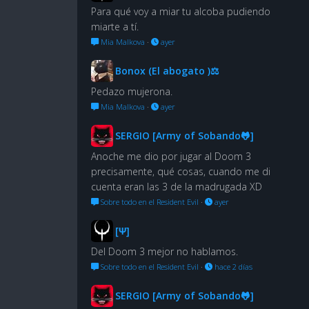
Para qué voy a miar tu alcoba pudiendo
miarte a tí.
Mia Malkova
·
ayer
Bonox (El abogato )⚖
Pedazo mujerona.
Mia Malkova
·
ayer
SERGIO [Army of Sobando🐸]
Anoche me dio por jugar al Doom 3
precisamente, qué cosas, cuando me di
cuenta eran las 3 de la madrugada XD
Sobre todo en el Resident Evil
·
ayer
[Ψ]
Del Doom 3 mejor no hablamos.
Sobre todo en el Resident Evil
·
hace 2 días
SERGIO [Army of Sobando🐸]