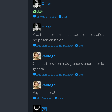
Oiher
GIF
Mi vida en bucle
·
ayer
Oiher
Y ya tenemos la vista cansada, que los años
no pasan en balde.
¿Alguien sabe qué ha pasado?
·
ayer
Paluego
Que las teles son más grandes ahora por lo
general
¿Alguien sabe qué ha pasado?
·
ayer
Paluego
Vaya hembra!
Mia Malkova
·
ayer
[Ψ]