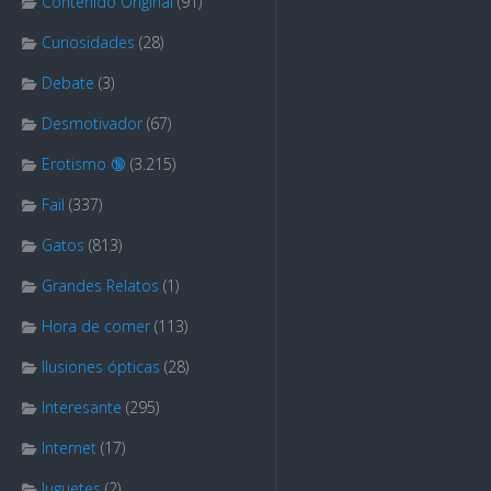
Contenido Original
(91)
Curiosidades
(28)
Debate
(3)
Desmotivador
(67)
Erotismo 🔞
(3.215)
Fail
(337)
Gatos
(813)
Grandes Relatos
(1)
Hora de comer
(113)
Ilusiones ópticas
(28)
Interesante
(295)
Internet
(17)
Juguetes
(2)