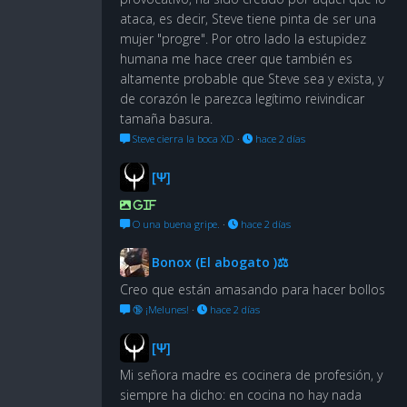
ataca, es decir, Steve tiene pinta de ser una
mujer "progre". Por otro lado la estupidez
humana me hace creer que también es
altamente probable que Steve sea y exista, y
de corazón le parezca legítimo reivindicar
tamaña basura.
Steve cierra la boca XD
·
hace 2 días
[Ψ]
GIF
O una buena gripe.
·
hace 2 días
Bonox (El abogato )⚖
Creo que están amasando para hacer bollos
🔞 ¡Melunes!
·
hace 2 días
[Ψ]
Mi señora madre es cocinera de profesión, y
siempre ha dicho: en cocina no hay nada